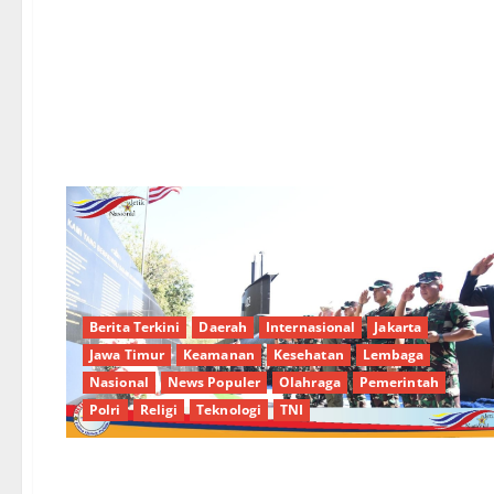
Berita Terkini
Daerah
Internasional
Jakarta
Jawa Timur
Keamanan
Kesehatan
Lembaga
Nasional
News Populer
Olahraga
Pemerintah
Polri
Religi
Teknologi
TNI