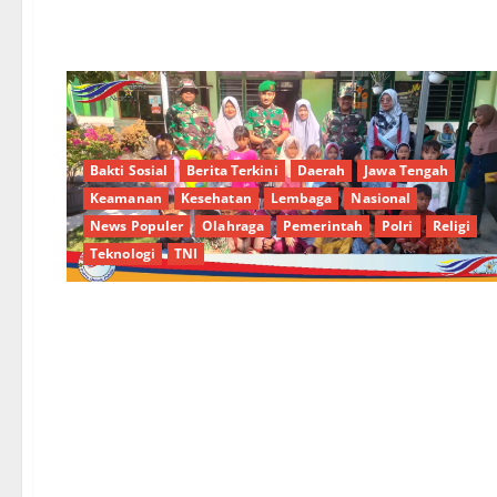
Bakti Sosial
Berita Terkini
Daerah
Jawa Tengah
Keamanan
Kesehatan
Lembaga
Nasional
News Populer
Olahraga
Pemerintah
Polri
Religi
Teknologi
TNI