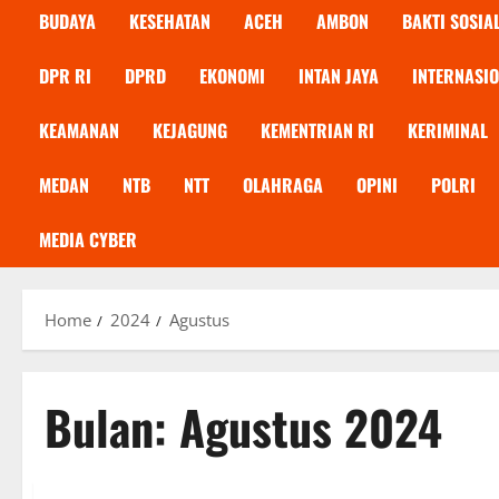
BUDAYA
KESEHATAN
ACEH
AMBON
BAKTI SOSIA
DPR RI
DPRD
EKONOMI
INTAN JAYA
INTERNASI
KEAMANAN
KEJAGUNG
KEMENTRIAN RI
KERIMINAL
MEDAN
NTB
NTT
OLAHRAGA
OPINI
POLRI
MEDIA CYBER
Home
2024
Agustus
Bulan:
Agustus 2024