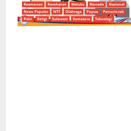
Keamanan
Kesehatan
Maluku
Manado
Nasional
News Populer
NTT
Olahraga
Papua
Pemerintah
Polri
Religi
Sulawesi
Sumatera
Teknologi