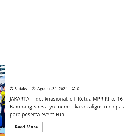
MPR RI Gelar Fun Walk 3 KM, Fun Run 5 KM serta Donor Darah
Peringati HUT ke-79 MPR RI
Redaksi
Agustus 31, 2024
0
JAKARTA, – detiknasional.id II Ketua MPR RI ke-16
Bambang Soesatyo membuka sekaligus melepas
para peserta event Fun...
Read
Read More
more
about
MPR