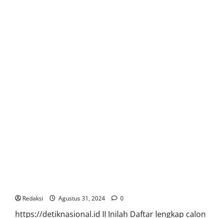
Cyberex
Oleh
Kasal
Dan
Panglima
TNI
Pada
Latgabma
Super
Garuda
Dhield
2024
di
Surabaya
Inilah Daftar lengkap calon gubernur-wakil gubernur Pilkada
2024 seluruh Provinsi di Indonesia
Redaksi
Agustus 31, 2024
0
https://detiknasional.id II Inilah Daftar lengkap calon