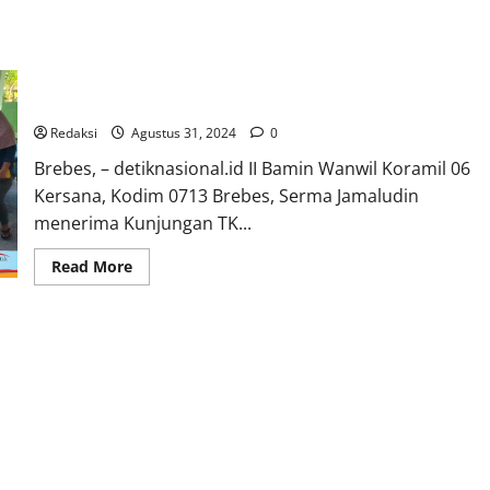
Terima Kunjungan Anak TK, Koramil 06 Kersana Kenalkan
Profesi TNI
Redaksi
Agustus 31, 2024
0
Brebes, – detiknasional.id II Bamin Wanwil Koramil 06
Kersana, Kodim 0713 Brebes, Serma Jamaludin
menerima Kunjungan TK...
Read
Read More
more
about
Terima
Kunjungan
Anak
TK,
Koramil
06
Kersana
Kenalkan
Profesi
TNI