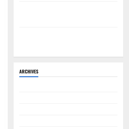
Bantu Penuhi Kebutuhan Pokok, Warga Gang Paradis
RW 02 Sambut Antusias Dropship Air Bersih
Bersama Dedi Risyanto S.H.
Respons Cepat Keluhan Warga, H. Hadi Susanto dan
Dedi Risyanto Gelar Bakti Sosial Air Bersih di
Kersana
ARCHIVES
Agustus 2026
Juli 2026
Juni 2026
Mei 2026