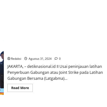
Peninjauan Staffex Dan Cyberex Oleh Kasal Dan Panglima TNI
Pada Latgabma Super Garuda Dhield 2024 di Surabaya
Redaksi
Agustus 31, 2024
0
JAKARTA, – detiknasional.id II Usai peninjauan latihan
Penyerbuan Gabungan atau Joint Strike pada Latihan
Gabungan Bersama (Latgabma)...
Read
Read More
more
about
Peninjauan
Staffex
Dan