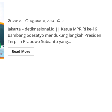
Ketua MPR RI Bamsoet Dukung Presiden Terpilih Prabowo
Subianto Jadikan Kementerian Perumahan Rakyat Tersendiri
Redaksi
Agustus 31, 2024
0
Jakarta – detiknasional.id || Ketua MPR RI ke-16
Bambang Soesatyo mendukung langkah Presiden
Terpilih Prabowo Subianto yang...
Read
Read More
more
about
Ketua
MPR
RI
Bamsoet
Dukung
Presiden
Terpilih
Prabowo
Subianto
Jadikan
Kementerian
Perumahan
Rakyat
Tersendiri