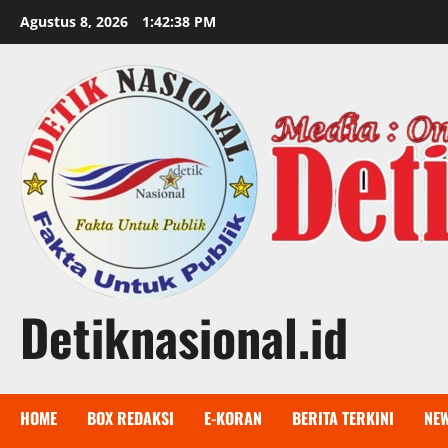
Skip
Agustus 8, 2026
1:42:39 PM
to
content
Detiknasional.id
HOME
BOX REDAKSI
E-KORAN
BERITA TERKINI
NE