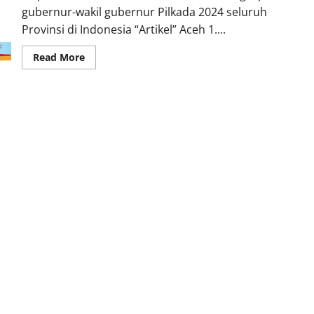
gubernur-wakil gubernur Pilkada 2024 seluruh
Provinsi di Indonesia “Artikel” Aceh 1....
Read
Read More
more
about
Inilah
Daftar
lengkap
calon
gubernur-
wakil
gubernur
Pilkada
2024
seluruh
Provinsi
di
Indonesia