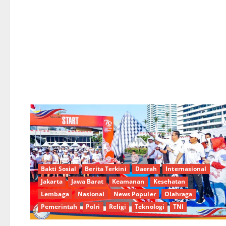
Bakti Sosial
Berita Terkini
Daerah
Internasional
Jakarta
Jawa Barat
Keamanan
Kesehatan
Lembaga
Nasional
News Populer
Olahraga
Pemerintah
Polri
Religi
Teknologi
TNI