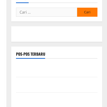
Cari
untuk:
POS-POS TERBARU
PEMKAB OKU SELATAN PERKUAT SINERGI BEDAH
RUMAH DAN OPTIMALISASI POSYANDU 6 SPM
Kebocoran Knalpot Diduga Picu Kebakaran Kapal
Pukat Teri KM Merpati Indah 7 di Perairan Belawan
Dinamika Politik Internal Demokrat Brebes: Dua
Figur Siap Berebut Kursi Ketua di Muscab