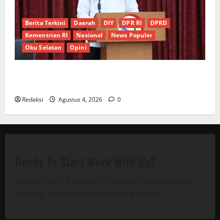
Berita Terkini
Daerah
DIY
DPR RI
DPRD
Kementrian RI
Nasional
News Populer
Oku Selatan
Opini
*Wamendagri Wiyagus Dorong Percepatan Desa dan
Kelurahan Siaga TBC di Provinsi Riau*
Redaksi
Agustus 4, 2026
0
Ready To Start
Work With Us?
We work with a passion of taking challenges and
creating new ones in advertising sector.