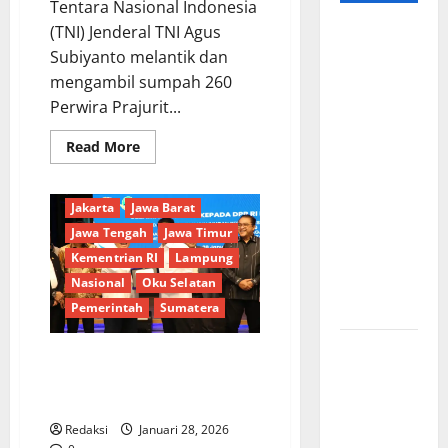
Tentara Nasional Indonesia
(TNI) Jenderal TNI Agus
Hj. Opy
Subiyanto melantik dan
Ropiah Ajak
mengambil sumpah 260
Kader dan
Perwira Prajurit...
Simpatisan
Mengabdi
Read
Read More
Lewat Bakti
Berita Terkini
Cilacap
more
about
Sosial &
Daerah
DPR RI
DPRD
Panglima
TNI
Gerakan
Jakarta
Jawa Barat
Lantik
260
Langit Biru
Jawa Tengah
Jawa Timur
Perwira
Indonesia
Prajurit
Kementrian RI
Lampung
Karier
Asri Untuk
Nasional
Oku Selatan
Progsus
TA
Masyarakat
Pemerintah
Sumatera
2026
Proyek
Wamendagri Wiyagus: BUMD
Irigasi
Berperan Besar Kembangkan
Misterius
Perekonomian Daerah*
Tanpa Papan
Redaksi
Januari 28, 2026