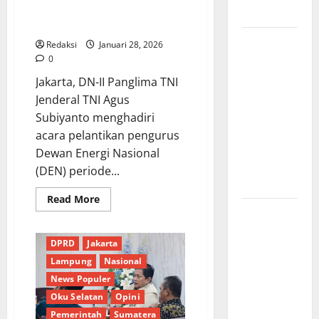
Lantik Anggota Dewan Energi
Masyarakat
Nasional Periode 2026–2030
*Wamendagri
Redaksi
Januari 28, 2026
Wiyagus
0
Dorong
Jakarta, DN-II Panglima TNI
Percepatan
Jenderal TNI Agus
Desa dan
Subiyanto menghadiri
Kelurahan
acara pelantikan pengurus
Siaga TBC
Dewan Energi Nasional
di Provinsi
(DEN) periode...
Riau*
Read
Read More
more
Kuota
about
Daerah
Digital
DPR RI
Presiden
Terbatas!
Prabowo
DPRD
Jakarta
STAI
Subianto
Lantik
Lampung
Nasional
Aminullah
Anggota
Dewan
News Populer
Pesisir
Energi
Oku Selatan
Opini
Nasional
Barat
Periode
Pemerintah
Sumatera
2026–