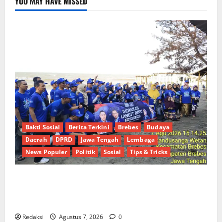
YOU MAY HAVE MISSED
Bakti Sosial
Berita Terkini
Brebes
Budaya
Daerah
DPRD
Jawa Tengah
Lembaga
News Populer
Politik
Sosial
Tips & Tricks
Hj. Opy Ropiah Ajak Kader dan Simpatisan Mengabdi
Lewat Bakti Sosial & Gerakan Langit Biru Indonesia
Asri Untuk Masyarakat
Redaksi
Agustus 7, 2026
0