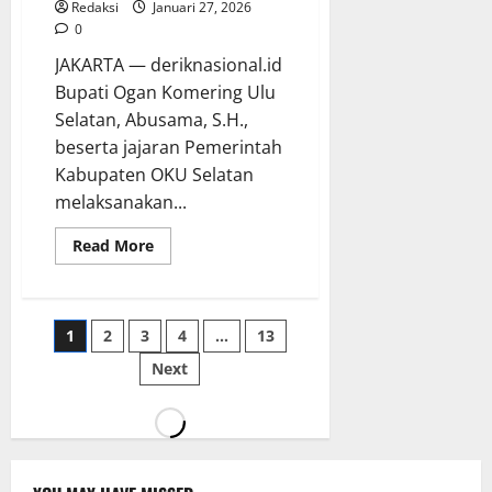
Redaksi
Januari 27, 2026
0
JAKARTA — deriknasional.id
Bupati Ogan Komering Ulu
Selatan, Abusama, S.H.,
beserta jajaran Pemerintah
Kabupaten OKU Selatan
melaksanakan...
Read
Read More
more
about
Optimalkan
Potensi
Perikanan,
Paginasi
1
2
3
4
…
13
Bupati
Abusama
Usulkan
Next
pos
Bantuan
Sarana
Budidaya
ke
Kementerian
KP