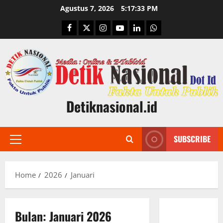
Skip
Agustus 7, 2026
5:17:34 PM
to
Facebook
Twitter
Instagram
Youtube
Linkedin
Whatsapp
content
Detiknasional.id
SUBSCRIBE
Primary
Menu
Home
2026
Januari
Bulan:
Januari 2026
Berita Terkini
Bogor