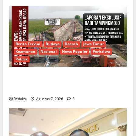
Berita Terkini
Budaya
Daerah
Jawa Timur
Keamanan
Nasional
News Populer
Peristiwa
Politik
Proyek Irigasi Misterius Tanpa Papan Nama di
Jombang: Mutu Material Dipertanyakan, Negara
Rugi?
Redaksi
Agustus 7, 2026
0