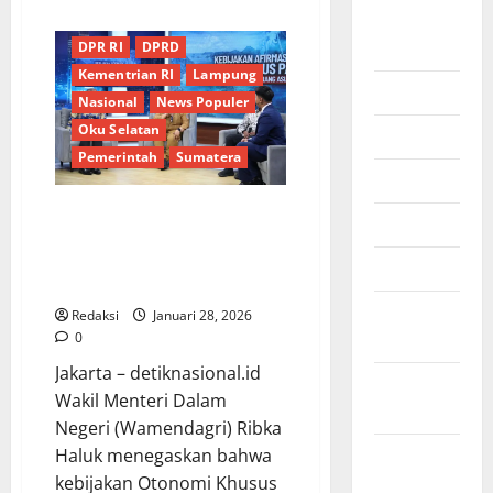
about
Agustus
Berita Terkini
Daerah
Di
Talkshow
2025
DPR RI
DPRD
KOMPeK
UI,
Kementrian RI
Lampung
Bima
Juli 2025
Arya
Nasional
News Populer
Ungkap
Oku Selatan
Tantangan
Juni 2025
Indonesia
Pemerintah
Sumatera
untuk
Menjadi
Mei 2025
Negara
Maju
Percepat Kesejahteraan Papua,
April 2025
Wamendagri Ribka Haluk
Tekankan Inovasi dan Pelayanan
Maret 2025
Publik melalui Otsus*
Februari
Redaksi
Januari 28, 2026
2025
0
Jakarta – detiknasional.id
Januari
Wakil Menteri Dalam
2025
Negeri (Wamendagri) Ribka
Desember
Haluk menegaskan bahwa
2024
kebijakan Otonomi Khusus