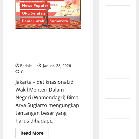
Viva
Yoga:
News Populer
Pemberdayaan
Maret 2026
Oku Selatan
Desa
Merealisasi
Pemerintah
Sumatera
Asta
Februari
Cita
2026
Masyarakat
Sejahtera*
Di Talkshow KOMPeK UI, Bima
Arya Ungkap Tantangan
Januari
Indonesia untuk Menjadi Negara
2026
Maju
Desember
Redaksi
Januari 28, 2026
2025
0
­Jakarta – detiknasional.id
November
Wakil Menteri Dalam
2025
Negeri (Wamendagri) Bima
Oktober
Arya Sugiarto mengungkap
2025
tantangan besar yang
harus dihadapi...
September
2025
Read
Read More
more