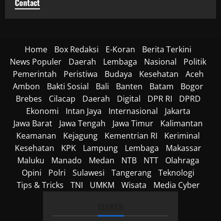
Contact
Home
Box Redaksi
E-Koran
Berita Terkini
News Populer
Daerah
Lembaga
Nasional
Politik
Pemerintah
Peristiwa
Budaya
Kesehatan
Aceh
Ambon
Bakti Sosial
Bali
Banten
Batam
Bogor
Brebes
Cilacap
Daerah
Digital
DPR RI
DPRD
Ekonomi
Intan Jaya
Internasional
Jakarta
Jawa Barat
Jawa Tengah
Jawa Timur
Kalimantan
Keamanan
Kejagung
Kementrian RI
Keriminal
Kesehatan
KPK
Lampung
Lembaga
Makassar
Maluku
Manado
Medan
NTB
NTT
Olahraga
Opini
Polri
Sulawesi
Tangerang
Teknologi
Tips & Tricks
TNI
UMKM
Wisata
Media Cyber
SEARCH