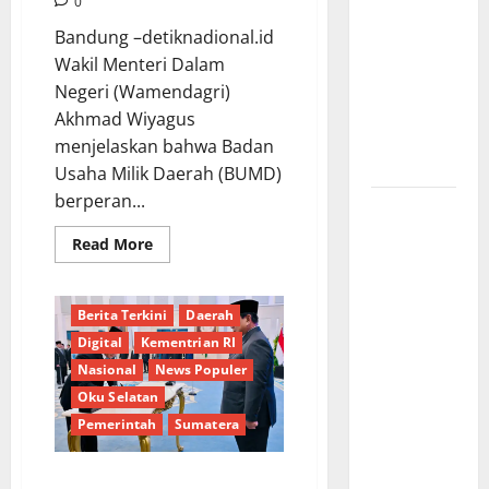
Nama di
0
Jombang:
Bandung –detiknadional.id
Mutu
Wakil Menteri Dalam
Material
Negeri (Wamendagri)
Dipertanyakan,
Akhmad Wiyagus
Negara
menjelaskan bahwa Badan
Rugi?
Usaha Milik Daerah (BUMD)
berperan...
Ketua
Gaspool
Read
Read More
more
Lampung
about
Apresiasi
Wamendagri
Wiyagus:
Polda
Berita Terkini
Daerah
BUMD
Berperan
Lampung,
Digital
Kementrian RI
Besar
Kembangkan
Aplikasi
Nasional
News Populer
Perekonomian
Daerah*
SIGER
Oku Selatan
Presisi
Pemerintah
Sumatera
sangat
Presiden Prabowo Subianto
membantu