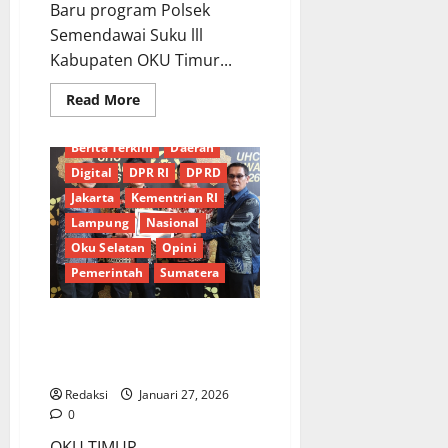
Baru program Polsek
Semendawai Suku lll
Kabupaten OKU Timur...
Read
Read More
more
about
Kapolres
Berita Terkini
Daerah
OKU
Timur
Digital
DPR RI
DPRD
Serahkan
Rumah
Jakarta
Kementrian RI
Bangunan
Lampung
Nasional
Baru
kepada
Oku Selatan
Opini
Warga
yang
Pemerintah
Sumatera
tidak
Mampu
OKU Timur Raih UHC Award
2026 Kategori Madya Cakupan
Jaminan Kesehatan Masyarakat
Redaksi
Januari 27, 2026
0
OKU TIMUR