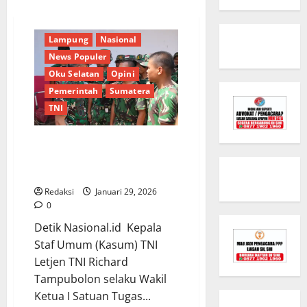
Daerah
DPR RI
DPRD
Jakarta
Kementrian RI
Lampung
Nasional
News Populer
Oku Selatan
Opini
Pemerintah
Sumatera
TNI
Kasum TNI Tinjau Pembangunan
Huntara-Huntap di Tapanuli
Selatan
Redaksi
Januari 29, 2026
0
Detik Nasional.id Kepala
Staf Umum (Kasum) TNI
Letjen TNI Richard
Tampubolon selaku Wakil
Ketua I Satuan Tugas...