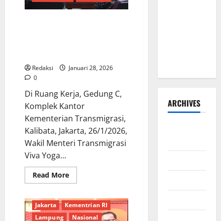
Resmi Buka
2030
Penerimaan
Terima Kepala Desa, Wamen Viva
Mahasiswa
Yoga: Pemberdayaan Desa
Baru dan
Merealisasi Asta Cita
Beasiswa
Masyarakat Sejahtera*
KIP
Redaksi
Januari 28, 2026
0
Di Ruang Kerja, Gedung C,
ARCHIVES
Komplek Kantor
Kementerian Transmigrasi,
Agustus
Kalibata, Jakarta, 26/1/2026,
2026
Wakil Menteri Transmigrasi
Viva Yoga...
Juli 2026
Read
Read More
Juni 2026
Berita Terkini
Daerah
more
about
Digital
DPR RI
DPRD
Terima
Mei 2026
Kepala
Jakarta
Kementrian RI
Desa,
Wamen
Lampung
Nasional
April 2026