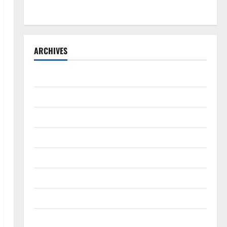
Buka Penerimaan Mahasiswa Baru dan Beasiswa KIP
ARCHIVES
Agustus 2026
Juli 2026
Juni 2026
Mei 2026
April 2026
Maret 2026
Februari 2026
Januari 2026