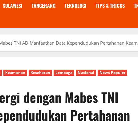
SULAWESI
TANGERANG
TEKNOLOGI
TIPS & TRICKS
T
an Mabes TNI AD Manfaatkan Data Kependudukan Pertahanan Kea
t
Keamanan
Kesehatan
Lembaga
Nasional
News Populer
nergi dengan Mabes TNI
ependudukan Pertahanan