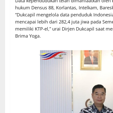
Data kependudukan telah dimanfaatkan oleh 
hukum Densus 88, Korlantas, Intelkam, Baresk
“Dukcapil mengelola data penduduk Indonesi
mencapai lebih dari 282,4 juta jiwa pada Sem
memiliki KTP-el,” urai Dirjen Dukcapil saat m
Brima Yoga.