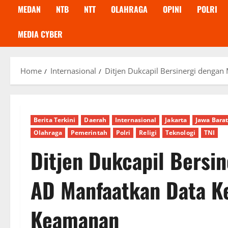
MEDAN
NTB
NTT
OLAHRAGA
OPINI
POLRI
MEDIA CYBER
Home
Internasional
Ditjen Dukcapil Bersinergi deng
Berita Terkini
Daerah
Internasional
Jakarta
Jawa Bara
Olahraga
Pemerintah
Polri
Religi
Teknologi
TNI
Ditjen Dukcapil Bersi
AD Manfaatkan Data K
Keamanan