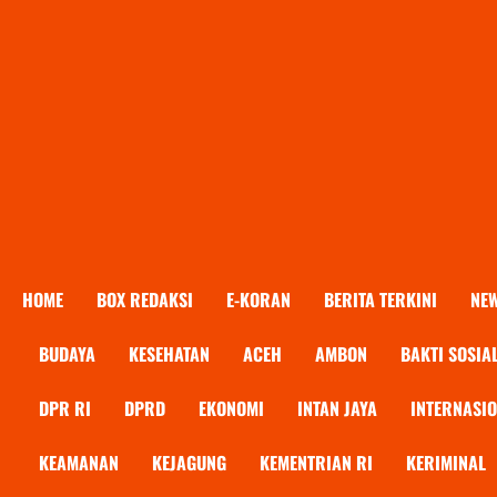
HOME
BOX REDAKSI
E-KORAN
BERITA TERKINI
NE
BUDAYA
KESEHATAN
ACEH
AMBON
BAKTI SOSIA
DPR RI
DPRD
EKONOMI
INTAN JAYA
INTERNASI
KEAMANAN
KEJAGUNG
KEMENTRIAN RI
KERIMINAL