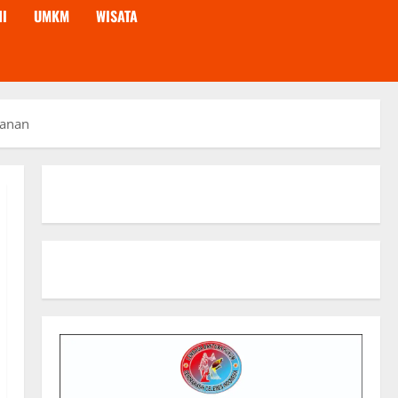
NI
UMKM
WISATA
manan