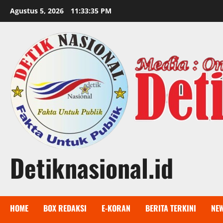
Skip
Agustus 5, 2026
11:33:36 PM
to
content
Detiknasional.id
HOME
BOX REDAKSI
E-KORAN
BERITA TERKINI
NE