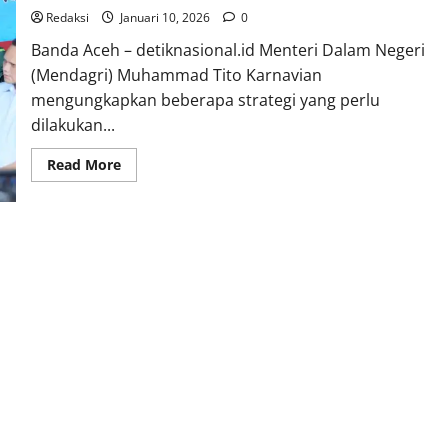
Redaksi
Januari 10, 2026
0
Banda Aceh – detiknasional.id Menteri Dalam Negeri
(Mendagri) Muhammad Tito Karnavian
mengungkapkan beberapa strategi yang perlu
dilakukan...
Read
Read More
more
about
Mendagri
Tito
Ungkap
Strategi
Percepatan
Penanganan
Pascabencana
Sumatra*