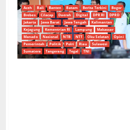
Aceh
Bali
Banten
Batam
Berita Terkini
Bogor
Brebes
Cilacap
Daerah
Digital
DPR RI
DPRD
Jakarta
Jawa Barat
Jawa Tengah
Kalimantan
Kejagung
Kementrian RI
Lampung
Makassar
Manado
Nasional
NTB
NTT
Oku Selatan
Opini
Pemerintah
Politik
Polri
Riau
Sulawesi
Sumatera
Tangerang
Tegal
TNI