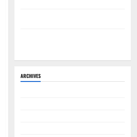
Sistem Merit
Sinergi Pemkab OKU Timur dan TNI: Jembatan Beton
Garuda Resmi Beroperasi di Desa Baban Rejo
SEKDA OKU SELATAN PIMPIN RAPAT PEMBAHASAN
HIBAH DAN BANTUAN SOSIAL TAHUN ANGGARAN
2026–2027
ARCHIVES
Agustus 2026
Juli 2026
Juni 2026
Mei 2026