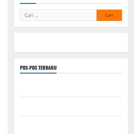
Cari
untuk:
POS-POS TERBARU
*Wamendagri Wiyagus Dorong Percepatan Desa dan
Kelurahan Siaga TBC di Provinsi Riau*
Kuota Terbatas! STAI Aminullah Pesisir Barat Resmi
Buka Penerimaan Mahasiswa Baru dan Beasiswa KIP
Penunjukan Plh Sekda Kota Medan Disorot, Adi
Warman Lubis Pertanyakan Komitmen terhadap