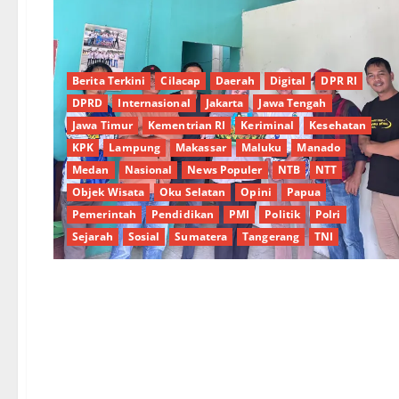
Berita Terkini
Cilacap
Daerah
Digital
DPR RI
DPRD
Internasional
Jakarta
Jawa Tengah
Jawa Timur
Kementrian RI
Keriminal
Kesehatan
KPK
Lampung
Makassar
Maluku
Manado
Medan
Nasional
News Populer
NTB
NTT
Objek Wisata
Oku Selatan
Opini
Papua
Pemerintah
Pendidikan
PMI
Politik
Polri
Sejarah
Sosial
Sumatera
Tangerang
TNI