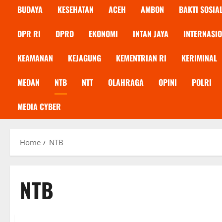
BUDAYA
KESEHATAN
ACEH
AMBON
BAKTI SOSIA
DPR RI
DPRD
EKONOMI
INTAN JAYA
INTERNASI
KEAMANAN
KEJAGUNG
KEMENTRIAN RI
KERIMINAL
MEDAN
NTB
NTT
OLAHRAGA
OPINI
POLRI
MEDIA CYBER
Home
NTB
NTB