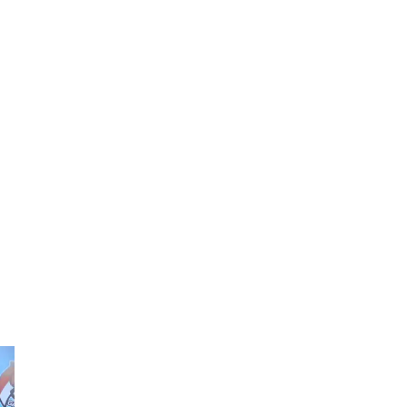
BUPATI
OKU
SELATAN
SAMBUT
KEDATANGAN
USTADZ
H.
DAS’AD
LATIEF
DI
KABUPATEN
OKU
SELATAN
Mendagri Tito Ungkap Strategi Percepatan Penanganan
Pascabencana Sumatra*