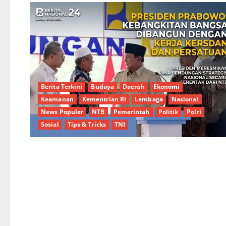
Berita Terkini
Budaya
Daerah
Ekonomi
Keamanan
Kementrian RI
Lembaga
Nasional
News Populer
NTB
Pemerintah
Politik
Polri
Sosial
Tips & Tricks
TNI