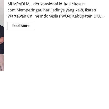
MUARADUA – detiknasional.id kejar kasus
com.Memperingati hari jadinya yang ke-8, Ikatan
Wartawan Online Indonesia (IWO-I) Kabupaten OKU...
Read
Read More
more
about
Momentum
HUT
ke-
8,
IWO-
I
OKU
Selatan
Berkomitmen
Sajikan
Informasi
Akurat
dan
Dukung
Pembangunan
Daerah