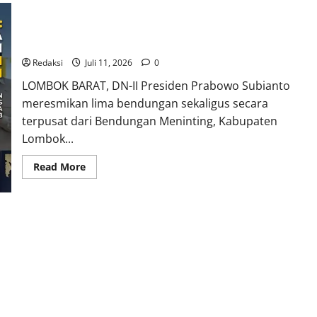
Langkah Besar Menuju Negara Maju, Presiden Prabowo
Resmikan 5 Infrastruktur Vital Ketahanan Pangan
Redaksi
Juli 11, 2026
0
​LOMBOK BARAT, DN-II Presiden Prabowo Subianto
meresmikan lima bendungan sekaligus secara
terpusat dari Bendungan Meninting, Kabupaten
Lombok...
Read
Read More
more
about
Langkah
Besar
Menuju
Negara
Maju,
Presiden
Prabowo
Resmikan
5
Infrastruktur
Vital
Ketahanan
Pangan