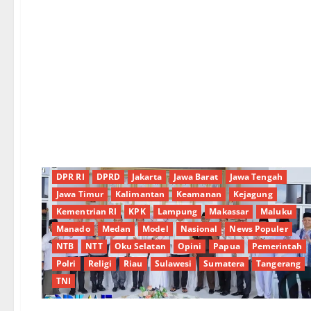
Aceh
Ambon
Banten
Batam
Berita Terkini
BNN
Bogor
Brebes
Budaya
Cilacap
Daerah
Digital
DPR RI
DPRD
Jakarta
Jawa Barat
Jawa Tengah
Jawa Timur
Kalimantan
Keamanan
Kejagung
Kementrian RI
KPK
Lampung
Makassar
Maluku
Manado
Medan
Model
Nasional
News Populer
NTB
NTT
Oku Selatan
Opini
Papua
Pemerintah
Polri
Religi
Riau
Sulawesi
Sumatera
Tangerang
TNI