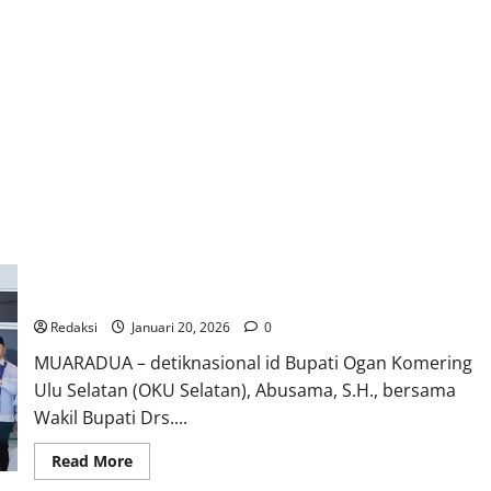
BUPATI OKU SELATAN SAMBUT KEDATANGAN USTADZ H. DAS’AD
LATIEF DI KABUPATEN OKU SELATAN
Redaksi
Januari 20, 2026
0
MUARADUA – detiknasional id Bupati Ogan Komering
Ulu Selatan (OKU Selatan), Abusama, S.H., bersama
Wakil Bupati Drs....
Read
Read More
more
about