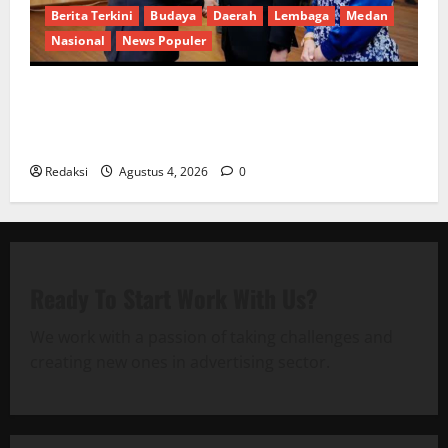
Berita Terkini
Budaya
Daerah
Lembaga
Medan
Nasional
News Populer
Penunjukan Plh Sekda Kota Medan Disorot, Adi
Warman Lubis Pertanyakan Komitmen terhadap
Sistem Merit
Redaksi
Agustus 4, 2026
0
Ready To Start
Work With Us?
We work with a passion of taking challenges and
creating new ones in advertising sector.