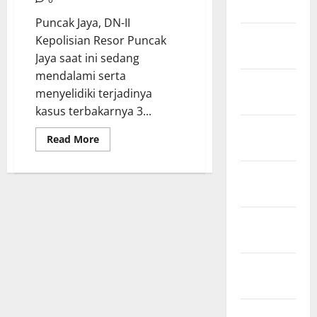
Maret 2026
Daerah*
Puncak Jaya, DN-II
Februari
Kepolisian Resor Puncak
2026
Jaya saat ini sedang
mendalami serta
Januari
menyelidiki terjadinya
2026
kasus terbakarnya 3...
Desember
Read
Read More
2025
more
about
Polres
November
Puncak
Jaya
2025
Tangani
Kasus
Terbakarnya
Oktober
Kantor
2025
DPRD,
Kantor
Dinas
September
Kesehatan
dan
2025
Kantor
Agama
Agustus