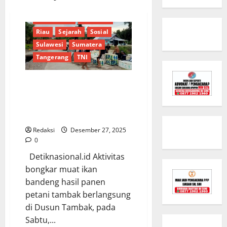
Oku Selatan
Opini
Pemerintah
Peristiwa
Riau
Sejarah
Sosial
Sulawesi
Sumatera
Tangerang
TNI
Panen Bandeng Petani Tambak,
Aktivitas Bongkar Muat
Berlangsung Sejak Pagi Hingga
Sore
Redaksi
Desember 27, 2025
0
Detiknasional.id Aktivitas
bongkar muat ikan
Berita Terkini
Brebes
bandeng hasil panen
Budaya
Daerah
petani tambak berlangsung
Intan Jaya
Jawa Tengah
di Dusun Tambak, pada
Lembaga
Nasional
Sabtu,...
News Populer