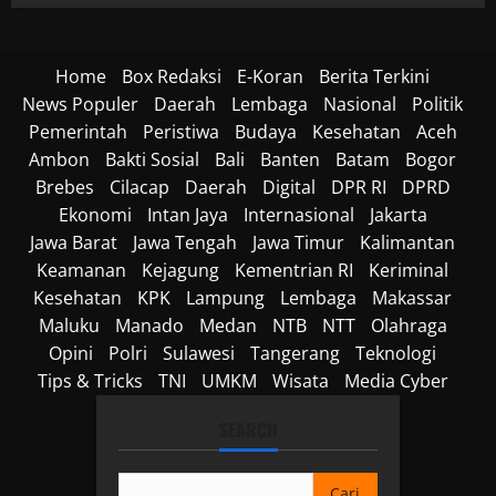
Home
Box Redaksi
E-Koran
Berita Terkini
News Populer
Daerah
Lembaga
Nasional
Politik
Pemerintah
Peristiwa
Budaya
Kesehatan
Aceh
Ambon
Bakti Sosial
Bali
Banten
Batam
Bogor
Brebes
Cilacap
Daerah
Digital
DPR RI
DPRD
Ekonomi
Intan Jaya
Internasional
Jakarta
Jawa Barat
Jawa Tengah
Jawa Timur
Kalimantan
Keamanan
Kejagung
Kementrian RI
Keriminal
Kesehatan
KPK
Lampung
Lembaga
Makassar
Maluku
Manado
Medan
NTB
NTT
Olahraga
Opini
Polri
Sulawesi
Tangerang
Teknologi
Tips & Tricks
TNI
UMKM
Wisata
Media Cyber
SEARCH
Cari