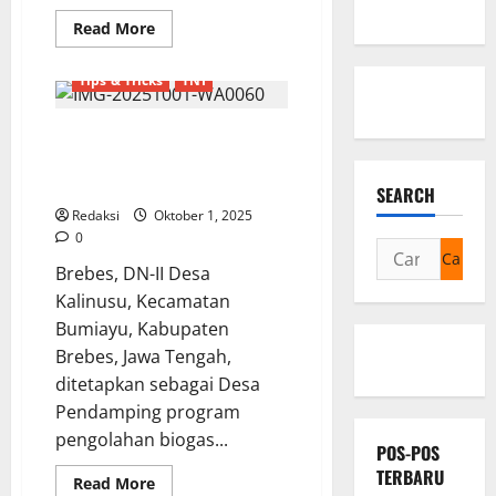
Pemerintah
Peristiwa
Read
Read More
more
Politik
Polri
Sosial
about
Panen
Tips & Tricks
TNI
Bandeng
Petani
Tambak,
Desa Kalinusu Brebes Jadi
Aktivitas
Bongkar
Percontohan Pengolahan Biogas
Muat
Berlangsung
dari Limbah Ternak
SEARCH
Sejak
Pagi
Redaksi
Oktober 1, 2025
Hingga
0
Sore
Cari
Brebes, DN-II Desa
untuk:
Kalinusu, Kecamatan
Bumiayu, Kabupaten
Brebes, Jawa Tengah,
ditetapkan sebagai Desa
Pendamping program
pengolahan biogas...
POS-POS
Berita Terkini
Daerah
TERBARU
Intan Jaya
Lembaga
Read
Read More