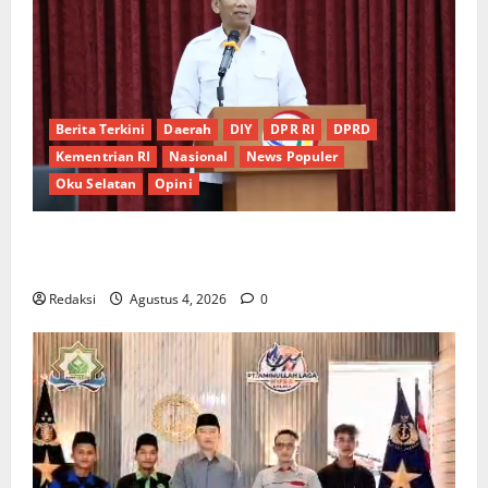
Berita Terkini
Daerah
DIY
DPR RI
DPRD
Kementrian RI
Nasional
News Populer
Oku Selatan
Opini
*Wamendagri Wiyagus Dorong Percepatan Desa dan
Kelurahan Siaga TBC di Provinsi Riau*
Redaksi
Agustus 4, 2026
0