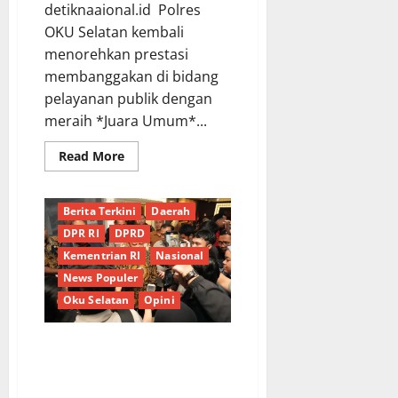
detiknaaional.id Polres
OKU Selatan kembali
menorehkan prestasi
membanggakan di bidang
pelayanan publik dengan
meraih *Juara Umum*...
Read
Read More
more
about
Sabet
3
Berita Terkini
Daerah
Juara
1
DPR RI
DPRD
dan
1
Kementrian RI
Nasional
Juara
News Populer
2,
Polres
Oku Selatan
Opini
OKU
Selatan
Raih
Juara
Mendagri Tito Ungkap Strategi
Umum
Pencegahan Korupsi di Daerah
Kompetisi
Optimalisasi
melalui Sistem dan Sikap
Inovasi