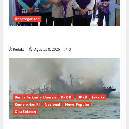
Uncategorized
PEMKAB OKU SELATAN PERKUAT SINERGI BEDAH
RUMAH DAN OPTIMALISASI POSYANDU 6 SPM
Redaksi
Agustus 8, 2026
0
Berita Terkini
Daerah
DPR RI
DPRD
Jakarta
Kementrian RI
Nasional
News Populer
Oku Selatan
Kebocoran Knalpot Diduga Picu Kebakaran Kapal