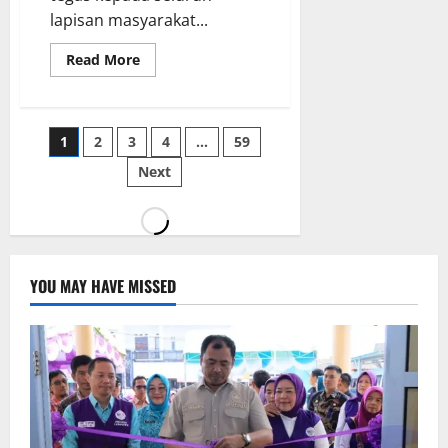
lapisan masyarakat...
Read
Read More
more
about
Cegah
Karhutla,
Kapolsek
Paginasi
1
2
3
4
…
59
Banding
Agung
Imbau
Next
pos
Masyarakat
Tidak
Bakar
Hutan
dan
Lahan
YOU MAY HAVE MISSED