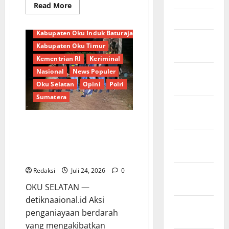
Read
Read More
DPRD
more
Maret 2026
about
Kabupaten Lampung Barat
Polres
OKU
Kabupaten Oku Induk Baturaja
Februari
Selatan
Kabupaten Oku Timur
yang
2026
di
Kementrian RI
Keriminal
wakili
oleh
Januari
Nasional
News Populer
Plh
Polsek
2026
Oku Selatan
Opini
Polri
Banding
Sumatera
Agung
Desember
IPDA
Rahmad
2025
Ardiansyah,
Kurang dari 12 Jam, Polsek
S.E
Banding Agung Bekuk Pelaku
Gelar
November
Program
Pembunuhan Petani di OKU
“PBI”
2025
di
Selatan
Desa
Sumber
Redaksi
Juli 24, 2026
0
Oktober
Mulya,
2025
OKU SELATAN —
detiknaaional.id Aksi
September
penganiayaan berdarah
2025
yang mengakibatkan