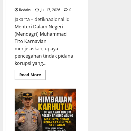
Integritas*
Pelayanan
Publik*
Redaksi
Juli 17, 2026
0
Jakarta – detiknaaional.id
Menteri Dalam Negeri
(Mendagri) Muhammad
Tito Karnavian
menjelaskan, upaya
pencegahan tindak pidana
korupsi yang...
Read
Read More
more
about
Mendagri
Tito
Ungkap
Strategi
Pencegahan
Korupsi
di
Daerah
melalui
Sistem
dan