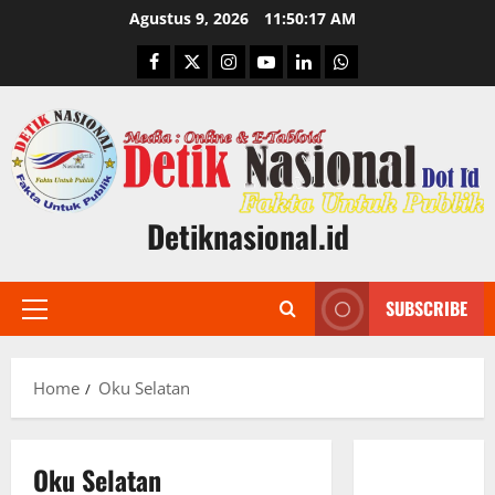
Skip
Agustus 9, 2026
11:50:18 AM
to
Facebook
Twitter
Instagram
Youtube
Linkedin
Whatsapp
content
Detiknasional.id
SUBSCRIBE
Primary
Menu
Home
Oku Selatan
Oku Selatan