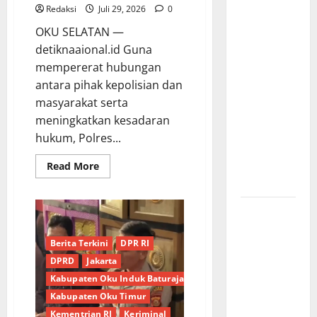
Pokok,
Redaksi
Juli 29, 2026
0
Warga Gang
OKU SELATAN —
Paradis RW
detiknaaional.id Guna
02 Sambut
mempererat hubungan
Antusias
antara pihak kepolisian dan
Dropship
masyarakat serta
Air Bersih
meningkatkan kesadaran
Bersama
hukum, Polres...
Dedi
Risyanto
Read
Read More
more
S.H.
about
Wujudkan
Program
Respons
DEKAT,
Polsek
Cepat
Banding
Berita Terkini
DPR RI
Keluhan
Agung
Sosialisasi
DPRD
Jakarta
Warga, H.
Tugas
Kepolisian
Kabupaten Oku Induk Baturaja
Hadi
di
Kediaman
Kabupaten Oku Timur
Susanto
Kades
Sumber
Kementrian RI
Keriminal