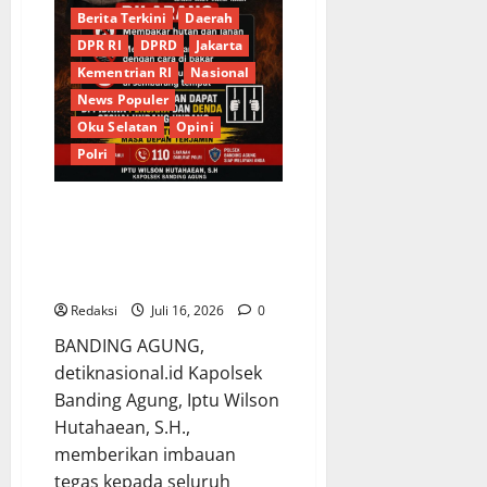
Sikap
Integritas*
Berita Terkini
Daerah
DPR RI
DPRD
Jakarta
Kementrian RI
Nasional
News Populer
Oku Selatan
Opini
Polri
Cegah Karhutla, Kapolsek
Banding Agung Imbau
Masyarakat Tidak Bakar Hutan
dan Lahan
Redaksi
Juli 16, 2026
0
BANDING AGUNG,
detiknasional.id Kapolsek
Banding Agung, Iptu Wilson
Hutahaean, S.H.,
memberikan imbauan
tegas kepada seluruh