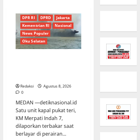
Berita Terkini
Daerah
DPR RI
DPRD
Jakarta
Kementrian RI
Nasional
News Populer
Oku Selatan
Kebocoran Knalpot Diduga Picu
Kebakaran Kapal Pukat Teri KM
Merpati Indah 7 di Perairan
Belawan
Redaksi
Agustus 8, 2026
0
MEDAN —detiknasional.id
Satu unit kapal pukat teri,
KM Merpati Indah 7,
dilaporkan terbakar saat
berlayar di perairan...