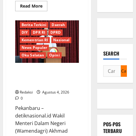
Read
Read More
more
about
Kebocoran
Knalpot
Berita Terkini
Daerah
Diduga
Picu
DIY
DPR RI
DPRD
Kebakaran
Kapal
Kementrian RI
Nasional
Pukat
News Populer
Teri
KM
SEARCH
Oku Selatan
Opini
Merpati
Indah
7
Cari
di
*Wamendagri Wiyagus Dorong
Perairan
untuk:
Percepatan Desa dan Kelurahan
Belawan
Siaga TBC di Provinsi Riau*
Redaksi
Agustus 4, 2026
0
Pekanbaru –
detiknasional.id Wakil
Menteri Dalam Negeri
POS-POS
TERBARU
(Wamendagri) Akhmad