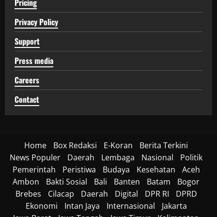
Pricing
Privacy Policy
Support
Press media
Careers
Contact
Home
Box Redaksi
E-Koran
Berita Terkini
News Populer
Daerah
Lembaga
Nasional
Politik
Pemerintah
Peristiwa
Budaya
Kesehatan
Aceh
Ambon
Bakti Sosial
Bali
Banten
Batam
Bogor
Brebes
Cilacap
Daerah
Digital
DPR RI
DPRD
Ekonomi
Intan Jaya
Internasional
Jakarta