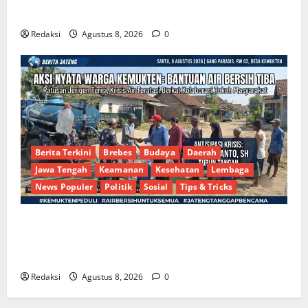
Figur Siap Berebut Kursi Ketua di Muscab
Redaksi
Agustus 8, 2026
0
Berita Terkini
Brebes
Budaya
Daerah
Jawa Tengah
Keamanan
Kesehatan
Lembaga
News Populer
Politik
Sosial
Tips & Tricks
Bantu Penuhi Kebutuhan Pokok, Warga Gang Paradis
RW 02 Sambut Antusias Dropship Air Bersih
Bersama Dedi Risyanto S.H.
Redaksi
Agustus 8, 2026
0