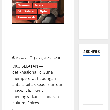
dan Dedi
Mulya
Nasional
News Populer
Risyanto
Oku Selatan
Opini
Gelar Bakti
Pemerintah
Sosial Air
Bersih di
Polres OKU Selatan yang di
Kersana
wakili oleh Plh Polsek Banding
Agung IPDA Rahmad
Ardiansyah, S.E Gelar Program
ARCHIVES
“PBI” di Desa Sumber Mulya,
Redaksi
Juli 29, 2026
0
Agustus
OKU SELATAN —
2026
detiknaaional.id Guna
mempererat hubungan
Juli 2026
antara pihak kepolisian dan
Juni 2026
masyarakat serta
meningkatkan kesadaran
Mei 2026
hukum, Polres...
Berita Terkini
DPR RI
April 2026