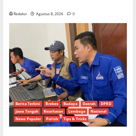
Pukat Teri KM Merpati Indah 7 di Perairan Belawan
Redaksi
Agustus 8, 2026
0
Berita Terkini
Brebes
Budaya
Daerah
DPRD
Jawa Tengah
Kesehatan
Lembaga
Nasional
News Populer
Politik
Tips & Tricks
Dinamika Politik Internal Demokrat Brebes: Dua