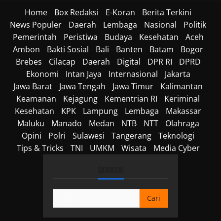
Home
Box Redaksi
E-Koran
Berita Terkini
News Populer
Daerah
Lembaga
Nasional
Politik
Pemerintah
Peristiwa
Budaya
Kesehatan
Aceh
Ambon
Bakti Sosial
Bali
Banten
Batam
Bogor
Brebes
Cilacap
Daerah
Digital
DPR RI
DPRD
Ekonomi
Intan Jaya
Internasional
Jakarta
Jawa Barat
Jawa Tengah
Jawa Timur
Kalimantan
Keamanan
Kejagung
Kementrian RI
Keriminal
Kesehatan
KPK
Lampung
Lembaga
Makassar
Maluku
Manado
Medan
NTB
NTT
Olahraga
Opini
Polri
Sulawesi
Tangerang
Teknologi
Tips & Tricks
TNI
UMKM
Wisata
Media Cyber
SEARCH
Cari
untuk: