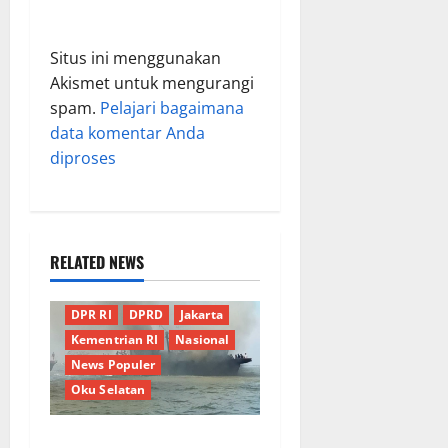
Situs ini menggunakan
Akismet untuk mengurangi
spam.
Pelajari bagaimana
data komentar Anda
diproses
RELATED NEWS
Berita Terkini
Daerah
DPR RI
DPRD
Jakarta
Kementrian RI
Nasional
News Populer
Oku Selatan
Kebocoran Knalpot Diduga