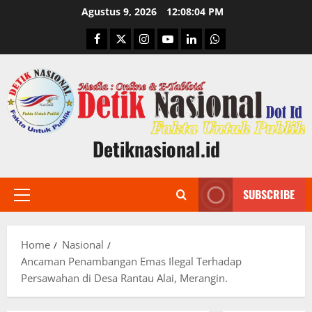
Skip
Agustus 9, 2026
12:08:05 PM
to
Facebook
Twitter
Instagram
Youtube
Linkedin
Whatsapp
content
Detiknasional.id
SUBSCRIBE
Primary
Menu
Home
Nasional
Ancaman Penambangan Emas Ilegal Terhadap
Persawahan di Desa Rantau Alai, Merangin.