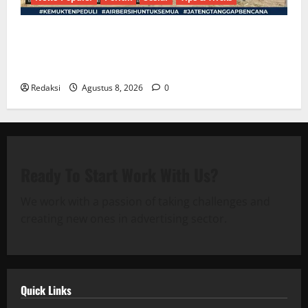
Bantu Penuhi Kebutuhan Pokok, Warga Gang Paradis
RW 02 Sambut Antusias Dropship Air Bersih
Bersama Dedi Risyanto S.H.
Redaksi
Agustus 8, 2026
0
Ready To Start
Work With Us?
We work with a passion of taking challenges and
creating new ones in advertising sector.
Quick Links