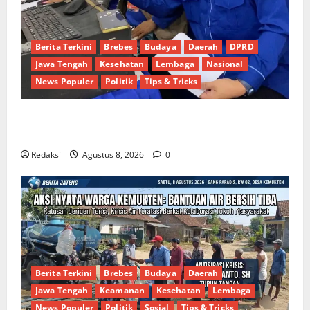
Berita Terkini
Brebes
Budaya
Daerah
DPRD
Jawa Tengah
Kesehatan
Lembaga
Nasional
News Populer
Politik
Tips & Tricks
Dinamika Politik Internal Demokrat Brebes: Dua
Figur Siap Berebut Kursi Ketua di Muscab
Redaksi
Agustus 8, 2026
0
Berita Terkini
Brebes
Budaya
Daerah
Jawa Tengah
Keamanan
Kesehatan
Lembaga
News Populer
Politik
Sosial
Tips & Tricks