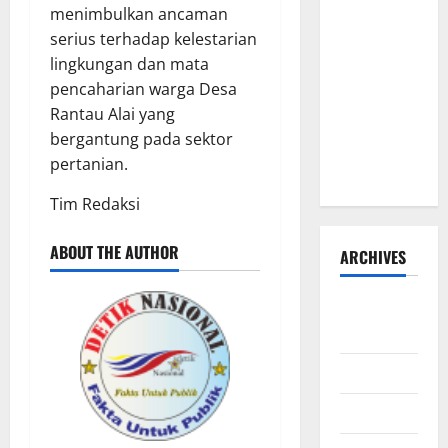
menimbulkan ancaman
Susanto
serius terhadap kelestarian
dan Dedi
lingkungan dan mata
Risyanto
pencaharian warga Desa
Gelar Bakti
Rantau Alai yang
Sosial Air
bergantung pada sektor
Bersih di
pertanian.
Kersana
Tim Redaksi
ABOUT THE AUTHOR
ARCHIVES
Agustus
2026
Juli 2026
Juni 2026