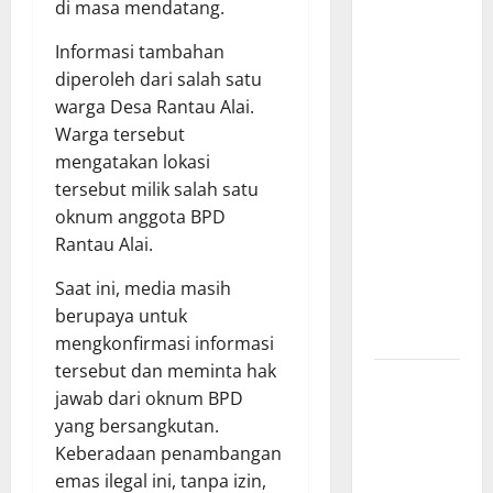
Penuhi
di masa mendatang.
Kebutuhan
Informasi tambahan
Pokok,
diperoleh dari salah satu
Warga Gang
warga Desa Rantau Alai.
Paradis RW
Warga tersebut
02 Sambut
mengatakan lokasi
Antusias
tersebut milik salah satu
Dropship
oknum anggota BPD
Air Bersih
Rantau Alai.
Bersama
Dedi
Saat ini, media masih
Risyanto
berupaya untuk
S.H.
mengkonfirmasi informasi
tersebut dan meminta hak
Respons
jawab dari oknum BPD
Cepat
yang bersangkutan.
Keluhan
Keberadaan penambangan
Warga, H.
emas ilegal ini, tanpa izin,
Hadi