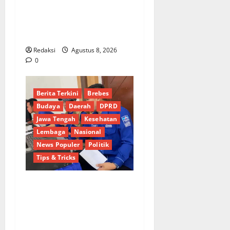
Picu Kebakaran Kapal Pukat
Teri KM Merpati Indah 7 di
Perairan Belawan
Redaksi
Agustus 8, 2026
0
Berita Terkini
Brebes
Budaya
Daerah
DPRD
Jawa Tengah
Kesehatan
Lembaga
Nasional
News Populer
Politik
Tips & Tricks
Dinamika Politik Internal
Demokrat Brebes: Dua Figur
Siap Berebut Kursi Ketua di
Muscab