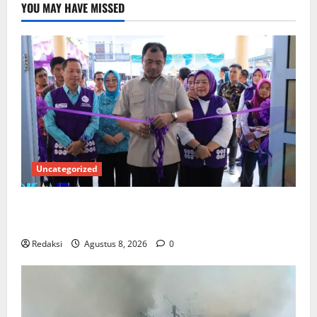
YOU MAY HAVE MISSED
Uncategorized
PEMKAB OKU SELATAN PERKUAT SINERGI BEDAH
RUMAH DAN OPTIMALISASI POSYANDU 6 SPM
Redaksi
Agustus 8, 2026
0