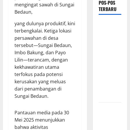
POS-POS
mengingat sawah di Sungai
TERBARU
Bedaun,
PEMKAB
yang dulunya produktif, kini
OKU
terbengkalai. Ketiga lokasi
SELATAN
persawahan di desa
PERKUAT
tersebut—Sungai Bedaun,
SINERGI
Imbo Bakung, dan Payo
BEDAH
Lilin—terancam, dengan
RUMAH
kekhawatiran utama
DAN
terfokus pada potensi
OPTIMALISASI
kerusakan yang meluas
POSYANDU
dari penambangan di
6 SPM
Sungai Bedaun.
Kebocoran
Pantauan media pada 30
Knalpot
Mei 2025 menunjukkan
Diduga Picu
bahwa aktivitas
Kebakaran