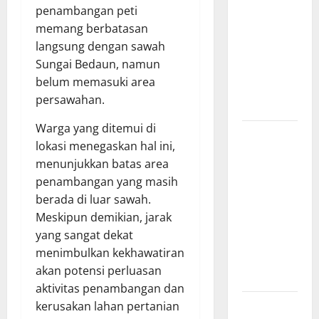
penambangan peti
Kapal Pukat
memang berbatasan
Teri KM
langsung dengan sawah
Merpati
Sungai Bedaun, namun
Indah 7 di
belum memasuki area
Perairan
persawahan.
Belawan
Warga yang ditemui di
Dinamika
lokasi menegaskan hal ini,
Politik
menunjukkan batas area
Internal
penambangan yang masih
Demokrat
berada di luar sawah.
Brebes: Dua
Meskipun demikian, jarak
Figur Siap
yang sangat dekat
Berebut
menimbulkan kekhawatiran
Kursi Ketua
akan potensi perluasan
di Muscab
aktivitas penambangan dan
Bantu
kerusakan lahan pertanian