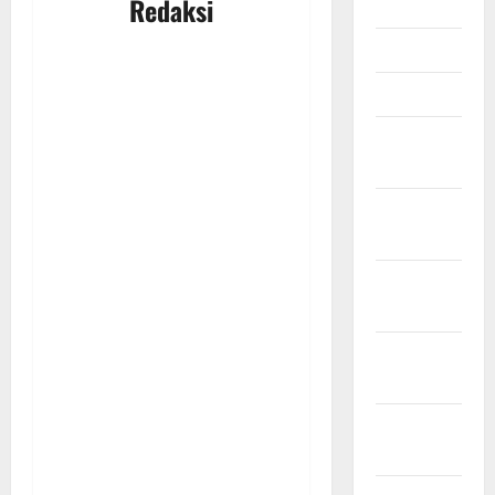
Redaksi
Mei 2026
April 2026
Maret 2026
Februari
2026
Januari
2026
Desember
2025
November
2025
Oktober
2025