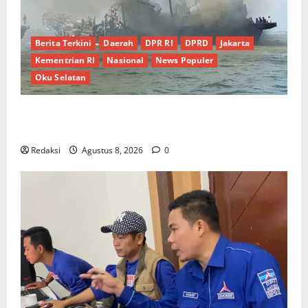
Berita Terkini
Daerah
DPR RI
DPRD
Jakarta
Kementrian RI
Nasional
News Populer
Oku Selatan
Kebocoran Knalpot Diduga Picu Kebakaran Kapal
Pukat Teri KM Merpati Indah 7 di Perairan Belawan
Redaksi
Agustus 8, 2026
0