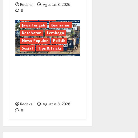
Redaksi
Agustus 8, 2026
Berita Terkini
Brebes
0
Budaya
Daerah
Jawa Tengah
Keamanan
Kesehatan
Lembaga
News Populer
Politik
Sosial
Tips & Tricks
Bantu Penuhi Kebutuhan
Pokok, Warga Gang Paradis
RW 02 Sambut Antusias
Dropship Air Bersih
Bersama Dedi Risyanto S.H.
Redaksi
Agustus 8, 2026
0