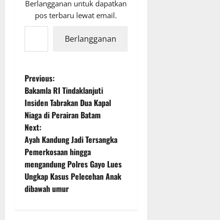
Berlangganan untuk dapatkan
pos terbaru lewat email.
Ketikkan email Anda...
Berlangganan
P
Previous:
Bakamla RI Tindaklanjuti
o
Insiden Tabrakan Dua Kapal
Niaga di Perairan Batam
s
Next:
t
Ayah Kandung Jadi Tersangka
Pemerkosaan hingga
n
mengandung Polres Gayo Lues
Ungkap Kasus Pelecehan Anak
a
dibawah umur
v