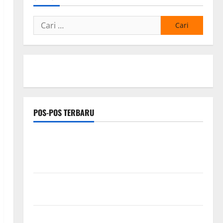
Cari
untuk:
POS-POS TERBARU
Respons Cepat Keluhan Warga, H. Hadi Susanto dan
Dedi Risyanto Gelar Bakti Sosial Air Bersih di
Kersana
Tasyakuran Renovasi Kantor PT Samudra Ina Pertiwi
Diwarnai Santunan Anak Yatim
Hj. Opy Ropiah Ajak Kader dan Simpatisan Mengabdi