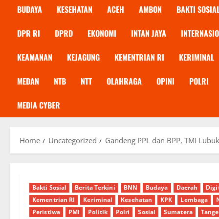
BUDAYA
KESEHATAN
ACEH
AMBON
BAKTI SOSIA
DPR RI
DPRD
EKONOMI
INTAN JAYA
INTERNASI
KEAMANAN
KEJAGUNG
KEMENTRIAN RI
KERIMINAL
MEDAN
NTB
NTT
OLAHRAGA
OPINI
POLRI
MEDIA CYBER
Home
Uncategorized
Gandeng PPL dan BPP, TMI Lubuk
Bakti Sosial
Berita Terkini
BNN
Budaya
Daerah
Digi
Kementrian RI
Keriminal
Kesehatan
KPK
Lembaga
Peristiwa
PMI
Politik
Polri
Sosial
Sumatera
Tange