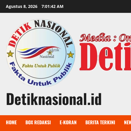
Skip
Agustus 8, 2026
7:01:43 AM
to
content
Detiknasional.id
HOME
BOX REDAKSI
E-KORAN
BERITA TERKINI
NE