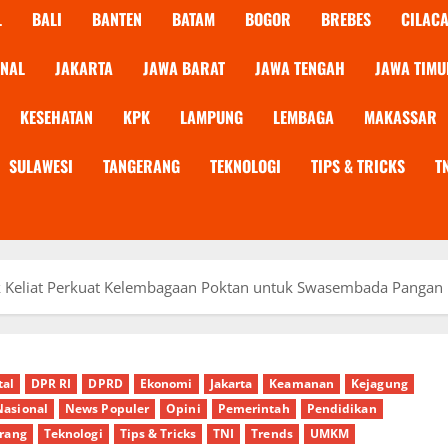
L
BALI
BANTEN
BATAM
BOGOR
BREBES
CILAC
ONAL
JAKARTA
JAWA BARAT
JAWA TENGAH
JAWA TIMU
KESEHATAN
KPK
LAMPUNG
LEMBAGA
MAKASSAR
SULAWESI
TANGERANG
TEKNOLOGI
TIPS & TRICKS
T
 Keliat Perkuat Kelembagaan Poktan untuk Swasembada Pangan
tal
DPR RI
DPRD
Ekonomi
Jakarta
Keamanan
Kejagung
Nasional
News Populer
Opini
Pemerintah
Pendidikan
rang
Teknologi
Tips & Tricks
TNI
Trends
UMKM