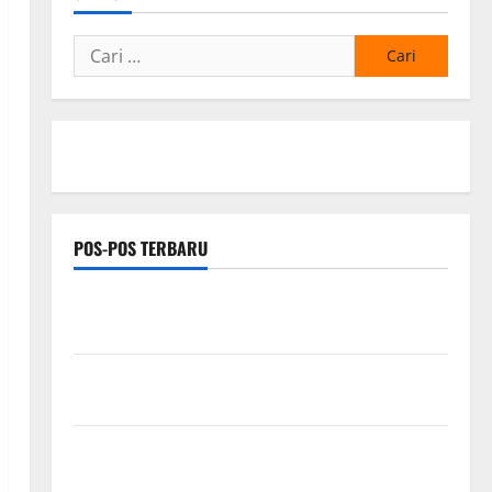
Cari
untuk:
POS-POS TERBARU
Ketua Gaspool Lampung Apresiasi Polda Lampung,
Aplikasi SIGER Presisi sangat membantu Masyarakat
*Wamendagri Wiyagus Dorong Percepatan Desa dan
Kelurahan Siaga TBC di Provinsi Riau*
Kuota Terbatas! STAI Aminullah Pesisir Barat Resmi
Buka Penerimaan Mahasiswa Baru dan Beasiswa KIP