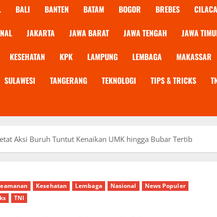
L
BALI
BANTEN
BATAM
BOGOR
BREBES
CILAC
ONAL
JAKARTA
JAWA BARAT
JAWA TENGAH
JAWA TIMU
KESEHATAN
KPK
LAMPUNG
LEMBAGA
MAKASSAR
SULAWESI
TANGERANG
TEKNOLOGI
TIPS & TRICKS
T
etat Aksi Buruh Tuntut Kenaikan UMK hingga Bubar Tertib
Keamanan
Kesehatan
Lembaga
Nasional
News Populer
cks
TNI