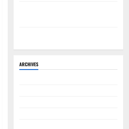
Penunjukan Plh Sekda Kota Medan Disorot, Adi
Warman Lubis Pertanyakan Komitmen terhadap
Sistem Merit
Sinergi Pemkab OKU Timur dan TNI: Jembatan Beton
Garuda Resmi Beroperasi di Desa Baban Rejo
ARCHIVES
Agustus 2026
Juli 2026
Juni 2026
Mei 2026
April 2026