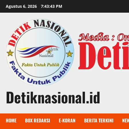
Skip
Agustus 6, 2026
7:43:44 PM
to
content
Detiknasional.id
HOME
BOX REDAKSI
E-KORAN
BERITA TERKINI
NE