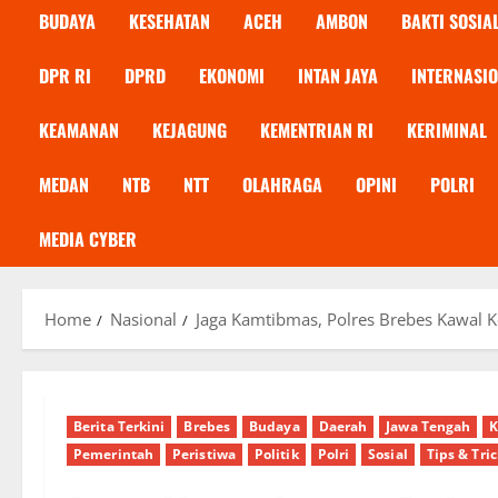
BUDAYA
KESEHATAN
ACEH
AMBON
BAKTI SOSIA
DPR RI
DPRD
EKONOMI
INTAN JAYA
INTERNASI
KEAMANAN
KEJAGUNG
KEMENTRIAN RI
KERIMINAL
MEDAN
NTB
NTT
OLAHRAGA
OPINI
POLRI
MEDIA CYBER
Home
Nasional
Jaga Kamtibmas, Polres Brebes Kawal K
Berita Terkini
Brebes
Budaya
Daerah
Jawa Tengah
Pemerintah
Peristiwa
Politik
Polri
Sosial
Tips & Tri