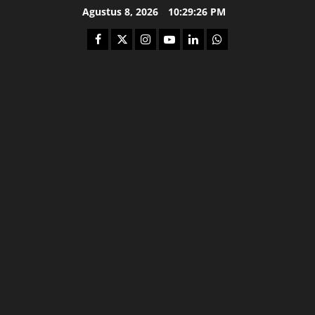
Skip
Agustus 8, 2026
10:29:27 PM
to
Facebook
Twitter
Instagram
Youtube
Linkedin
Whatsapp
content