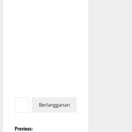
Ketikkan email Anda...
Berlangganan
P
Previous: