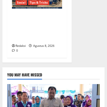
Sosial
Tips & Tricks
Bantu Penuhi Kebutuhan
Pokok, Warga Gang Paradis
RW 02 Sambut Antusias
Dropship Air Bersih
Bersama Dedi Risyanto S.H.
Redaksi
Agustus 8, 2026
0
YOU MAY HAVE MISSED