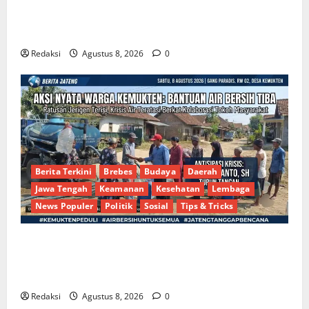
Dinamika Politik Internal Demokrat Brebes: Dua
Figur Siap Berebut Kursi Ketua di Muscab
Redaksi
Agustus 8, 2026
0
Berita Terkini
Brebes
Budaya
Daerah
Jawa Tengah
Keamanan
Kesehatan
Lembaga
News Populer
Politik
Sosial
Tips & Tricks
Bantu Penuhi Kebutuhan Pokok, Warga Gang Paradis
RW 02 Sambut Antusias Dropship Air Bersih
Bersama Dedi Risyanto S.H.
Redaksi
Agustus 8, 2026
0