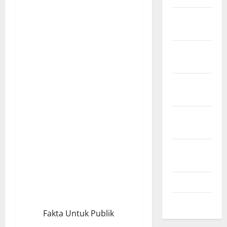
Desember
2024
November
2024
Oktober
2024
September
2024
Agustus
2024
Juli 2024
Mei 2024
Fakta Untuk Publik