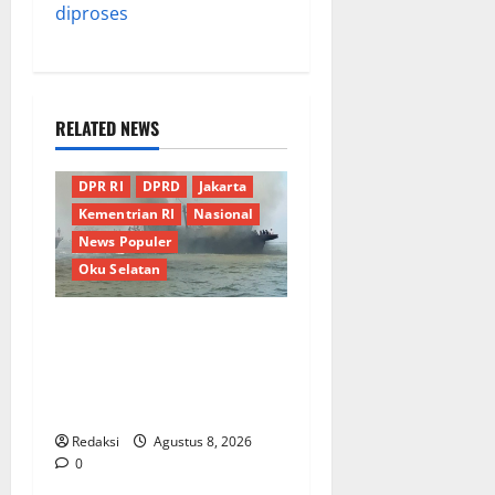
diproses
RELATED NEWS
Berita Terkini
Daerah
DPR RI
DPRD
Jakarta
Kementrian RI
Nasional
News Populer
Oku Selatan
Kebocoran Knalpot Diduga
Picu Kebakaran Kapal Pukat
Teri KM Merpati Indah 7 di
Perairan Belawan
Redaksi
Agustus 8, 2026
0