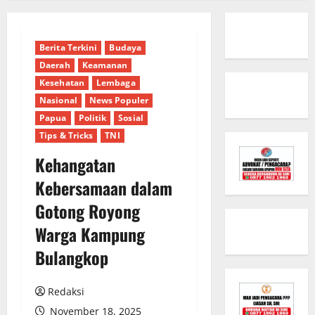
Berita Terkini
Budaya
Daerah
Keamanan
Kesehatan
Lembaga
Nasional
News Populer
Papua
Politik
Sosial
Tips & Tricks
TNI
Kehangatan
Kebersamaan dalam
Gotong Royong
Warga Kampung
Bulangkop
Redaksi
November 18, 2025