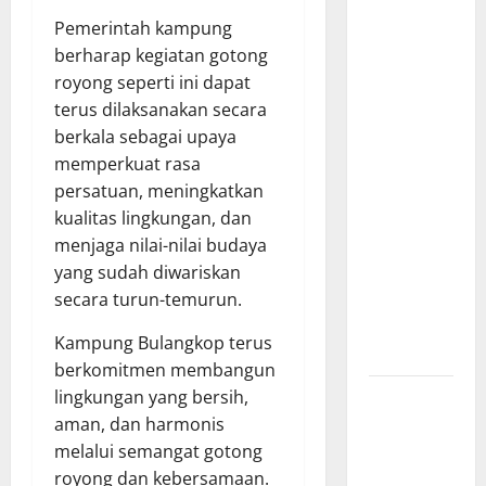
Bantu
Penuhi
Pemerintah kampung
Kebutuhan
berharap kegiatan gotong
Pokok,
royong seperti ini dapat
Warga Gang
terus dilaksanakan secara
Paradis RW
berkala sebagai upaya
02 Sambut
memperkuat rasa
Antusias
persatuan, meningkatkan
Dropship
kualitas lingkungan, dan
Air Bersih
menjaga nilai-nilai budaya
Bersama
yang sudah diwariskan
Dedi
secara turun-temurun.
Risyanto
Kampung Bulangkop terus
S.H.
berkomitmen membangun
Respons
lingkungan yang bersih,
Cepat
aman, dan harmonis
Keluhan
melalui semangat gotong
Warga, H.
royong dan kebersamaan.