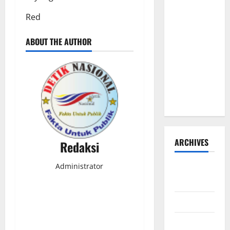
Hadi
Red
Susanto
dan Dedi
ABOUT THE AUTHOR
Risyanto
Gelar Bakti
Sosial Air
Bersih di
Kersana
ARCHIVES
Redaksi
Administrator
Agustus
2026
Juli 2026
Juni 2026