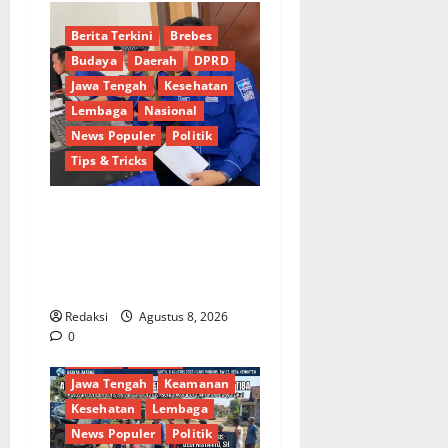
Berita Terkini
Brebes
Budaya
Daerah
DPRD
Jawa Tengah
Kesehatan
Lembaga
Nasional
News Populer
Politik
Tips & Tricks
Dinamika Politik Internal
Demokrat Brebes: Dua Figur
Siap Berebut Kursi Ketua di
Muscab
Redaksi
Agustus 8, 2026
Berita Terkini
Brebes
0
Budaya
Daerah
Jawa Tengah
Keamanan
Kesehatan
Lembaga
News Populer
Politik