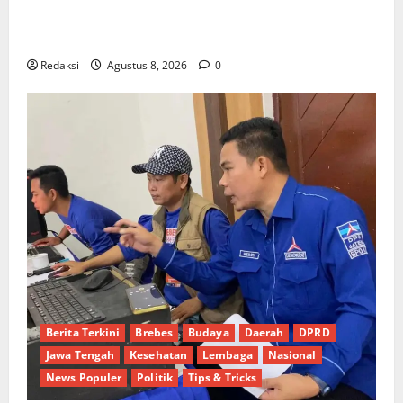
Kebocoran Knalpot Diduga Picu Kebakaran Kapal
Pukat Teri KM Merpati Indah 7 di Perairan Belawan
Redaksi
Agustus 8, 2026
0
Berita Terkini
Brebes
Budaya
Daerah
DPRD
Jawa Tengah
Kesehatan
Lembaga
Nasional
News Populer
Politik
Tips & Tricks