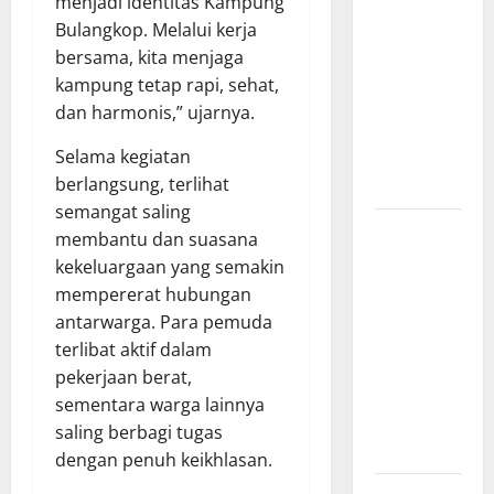
menjadi identitas Kampung
Kebakaran
Bulangkop. Melalui kerja
Kapal Pukat
bersama, kita menjaga
Teri KM
kampung tetap rapi, sehat,
Merpati
dan harmonis,” ujarnya.
Indah 7 di
Selama kegiatan
Perairan
berlangsung, terlihat
Belawan
semangat saling
Dinamika
membantu dan suasana
Politik
kekeluargaan yang semakin
Internal
mempererat hubungan
Demokrat
antarwarga. Para pemuda
Brebes: Dua
terlibat aktif dalam
Figur Siap
pekerjaan berat,
Berebut
sementara warga lainnya
Kursi Ketua
saling berbagi tugas
di Muscab
dengan penuh keikhlasan.