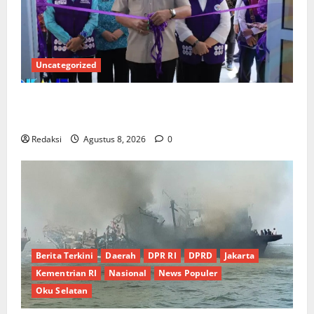
Uncategorized
PEMKAB OKU SELATAN PERKUAT SINERGI BEDAH
RUMAH DAN OPTIMALISASI POSYANDU 6 SPM
Redaksi
Agustus 8, 2026
0
Berita Terkini
Daerah
DPR RI
DPRD
Jakarta
Kementrian RI
Nasional
News Populer
Oku Selatan