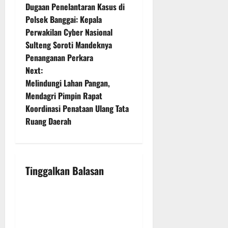
Dugaan Penelantaran Kasus di
o
Polsek Banggai: Kepala
Perwakilan Cyber Nasional
s
Sulteng Soroti Mandeknya
t
Penanganan Perkara
Next:
n
Melindungi Lahan Pangan,
Mendagri Pimpin Rapat
a
Koordinasi Penataan Ulang Tata
v
Ruang Daerah
i
g
Tinggalkan Balasan
a
t