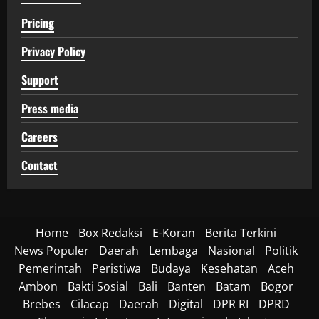
Pricing
Privacy Policy
Support
Press media
Careers
Contact
Home
Box Redaksi
E-Koran
Berita Terkini
News Populer
Daerah
Lembaga
Nasional
Politik
Pemerintah
Peristiwa
Budaya
Kesehatan
Aceh
Ambon
Bakti Sosial
Bali
Banten
Batam
Bogor
Brebes
Cilacap
Daerah
Digital
DPR RI
DPRD