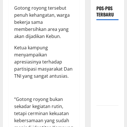
POS-POS
Gotong royong tersebut
TERBARU
penuh kehangatan, warga
bekerja sama
PEMKAB
membersihkan area yang
OKU
akan dijadikan Kebun.
SELATAN
Ketua kampung
PERKUAT
menyampaikan
SINERGI
apresiasinya terhadap
BEDAH
partisipasi masyarakat Dan
RUMAH
TNI yang sangat antusias.
DAN
OPTIMALISASI
POSYANDU
“Gotong royong bukan
6 SPM
sekadar kegiatan rutin,
Kebocoran
tetapi cerminan kekuatan
Knalpot
kebersamaan yang sudah
Diduga Picu