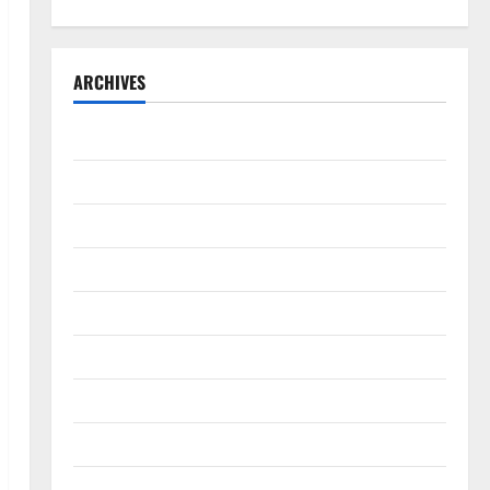
ARCHIVES
Agustus 2026
Juli 2026
Juni 2026
Mei 2026
April 2026
Maret 2026
Februari 2026
Januari 2026
Desember 2025