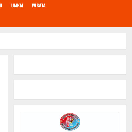
NI
UMKM
WISATA