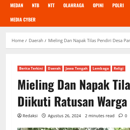
MEDAN
NTB
NTT
OLAHRAGA
OPINI
POLRI
MEDIA CYBER
Home
Daerah
Mieling Dan Napak Tilas Pendiri Desa Pa
Berita Terkini
Daerah
Jawa Tengah
Lembaga
Religi
Mieling Dan Napak Tila
Diikuti Ratusan Warga
Redaksi
Agustus 26, 2024
2 minutes read
0