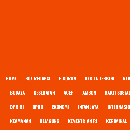
HOME
BOX REDAKSI
E-KORAN
BERITA TERKINI
NE
BUDAYA
KESEHATAN
ACEH
AMBON
BAKTI SOSIA
DPR RI
DPRD
EKONOMI
INTAN JAYA
INTERNASI
KEAMANAN
KEJAGUNG
KEMENTRIAN RI
KERIMINAL