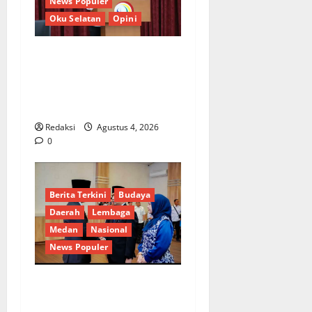
News Populer
Oku Selatan
Opini
*Wamendagri Wiyagus
Dorong Percepatan Desa
dan Kelurahan Siaga TBC di
Provinsi Riau*
Redaksi
Agustus 4, 2026
0
Berita Terkini
Budaya
Daerah
Lembaga
Medan
Nasional
News Populer
Penunjukan Plh Sekda Kota
Medan Disorot, Adi Warman