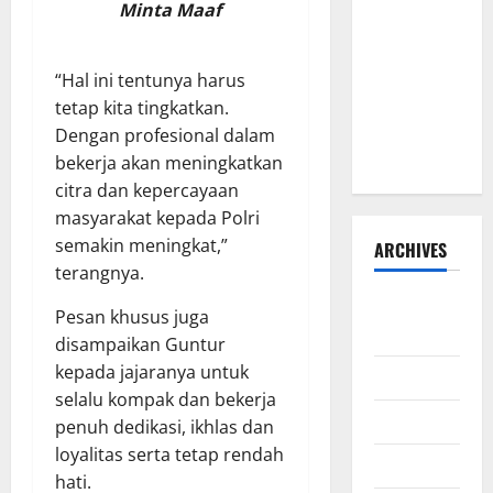
Minta Maaf
HIBAH DAN
BANTUAN
SOSIAL
“Hal ini tentunya harus
TAHUN
tetap kita tingkatkan.
ANGGARAN
Dengan profesional dalam
2026–2027
bekerja akan meningkatkan
citra dan kepercayaan
masyarakat kepada Polri
semakin meningkat,”
ARCHIVES
terangnya.
Agustus
Pesan khusus juga
2026
disampaikan Guntur
kepada jajaranya untuk
Juli 2026
selalu kompak dan bekerja
Juni 2026
penuh dedikasi, ikhlas dan
loyalitas serta tetap rendah
Mei 2026
hati.