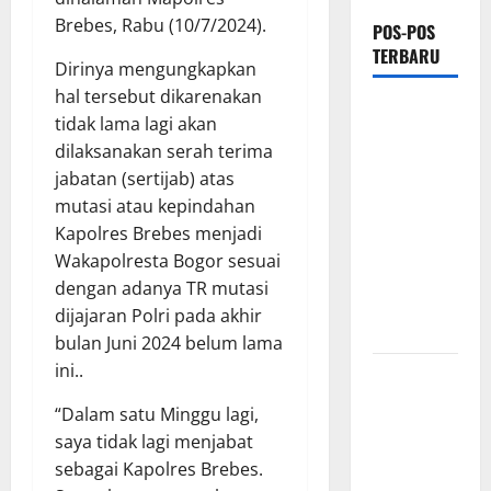
Brebes, Rabu (10/7/2024).
POS-POS
TERBARU
Dirinya mengungkapkan
hal tersebut dikarenakan
*Wamendagri
tidak lama lagi akan
Wiyagus
dilaksanakan serah terima
Dorong
jabatan (sertijab) atas
Percepatan
mutasi atau kepindahan
Desa dan
Kapolres Brebes menjadi
Kelurahan
Wakapolresta Bogor sesuai
Siaga TBC
dengan adanya TR mutasi
di Provinsi
dijajaran Polri pada akhir
Riau*
bulan Juni 2024 belum lama
ini..
Kuota
Terbatas!
“Dalam satu Minggu lagi,
STAI
saya tidak lagi menjabat
Aminullah
sebagai Kapolres Brebes.
Pesisir