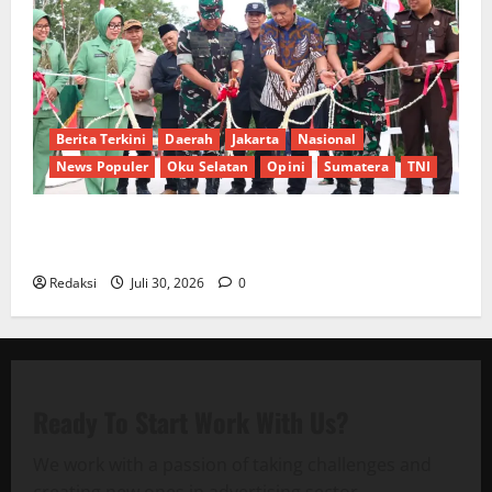
Berita Terkini
Daerah
Jakarta
Nasional
News Populer
Oku Selatan
Opini
Sumatera
TNI
Sinergi Pemkab OKU Timur dan TNI: Jembatan Beton
Garuda Resmi Beroperasi di Desa Baban Rejo
Redaksi
Juli 30, 2026
0
Ready To Start
Work With Us?
We work with a passion of taking challenges and
creating new ones in advertising sector.