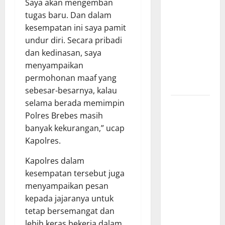
Saya akan mengemban
Barat
tugas baru. Dan dalam
Resmi Buka
kesempatan ini saya pamit
Penerimaan
undur diri. Secara pribadi
Mahasiswa
dan kedinasan, saya
Baru dan
menyampaikan
Beasiswa
permohonan maaf yang
KIP
sebesar-besarnya, kalau
selama berada memimpin
Penunjukan
Polres Brebes masih
Plh Sekda
banyak kekurangan,” ucap
Kota Medan
Kapolres.
Disorot, Adi
Warman
Kapolres dalam
Lubis
kesempatan tersebut juga
Pertanyakan
menyampaikan pesan
Komitmen
kepada jajaranya untuk
terhadap
tetap bersemangat dan
Sistem
lebih keras bekerja dalam