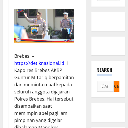
Brebes, –
https://detiknasional.id
II
SEARCH
Kapolres Brebes AKBP
Guntur M Tariq berpamitan
Cari
dan meminta maaf kepada
untuk:
seluruh anggota dijajaran
Polres Brebes. Hal tersebut
disampaikan saat
memimpin apel pagi jam
pimpinan yang digelar
dihalaman Mapolres