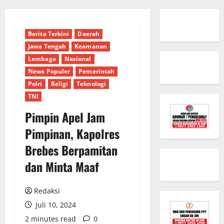
Berita Terkini
Daerah
Jawa Tengah
Keamanan
Lembaga
Nasional
News Populer
Pemerintah
Polri
Religi
Teknologi
TNI
Pimpin Apel Jam
Pimpinan, Kapolres
Brebes Berpamitan
dan Minta Maaf
Redaksi
Juli 10, 2024
2 minutes read
0