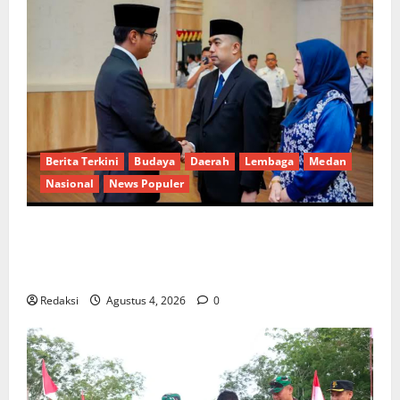
Berita Terkini
Budaya
Daerah
Lembaga
Medan
Nasional
News Populer
Penunjukan Plh Sekda Kota Medan Disorot, Adi
Warman Lubis Pertanyakan Komitmen terhadap
Sistem Merit
Redaksi
Agustus 4, 2026
0