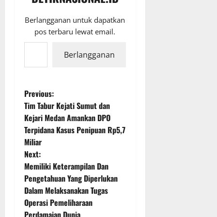
Berlangganan untuk dapatkan
pos terbaru lewat email.
Ketikkan email Anda...
Berlangganan
P
Previous:
Tim Tabur Kejati Sumut dan
o
Kejari Medan Amankan DPO
Terpidana Kasus Penipuan Rp5,7
s
Miliar
t
Next:
Memiliki Keterampilan Dan
n
Pengetahuan Yang Diperlukan
Dalam Melaksanakan Tugas
a
Operasi Pemeliharaan
Perdamaian Dunia