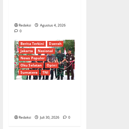
Lubis Pertanyakan
Komitmen terhadap Sistem
Merit
Redaksi
Agustus 4, 2026
0
Berita Terkini
Daerah
Jakarta
Nasional
News Populer
Oku Selatan
Opini
Sumatera
TNI
Sinergi Pemkab OKU Timur
dan TNI: Jembatan Beton
Garuda Resmi Beroperasi di
Desa Baban Rejo
Redaksi
Juli 30, 2026
0