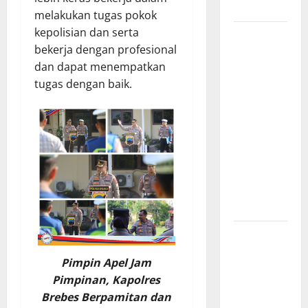
Merit
melakukan tugas pokok
kepolisian dan serta
Sinergi
bekerja dengan profesional
Pemkab
dan dapat menempatkan
OKU Timur
tugas dengan baik.
dan TNI:
Jembatan
Beton
Garuda
Resmi
Beroperasi
di Desa
Baban Rejo
SEKDA OKU
SELATAN
Pimpin Apel Jam
PIMPIN
Pimpinan, Kapolres
RAPAT
Brebes Berpamitan dan
PEMBAHASAN