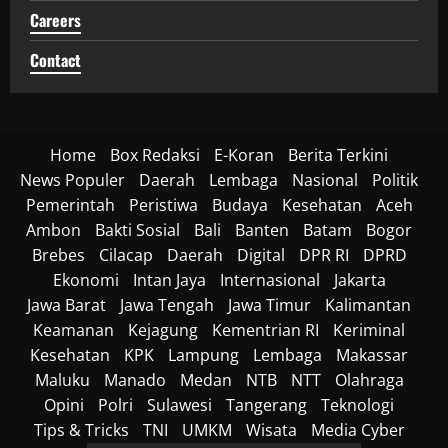
Careers
Contact
Home
Box Redaksi
E-Koran
Berita Terkini
News Populer
Daerah
Lembaga
Nasional
Politik
Pemerintah
Peristiwa
Budaya
Kesehatan
Aceh
Ambon
Bakti Sosial
Bali
Banten
Batam
Bogor
Brebes
Cilacap
Daerah
Digital
DPR RI
DPRD
Ekonomi
Intan Jaya
Internasional
Jakarta
Jawa Barat
Jawa Tengah
Jawa Timur
Kalimantan
Keamanan
Kejagung
Kementrian RI
Keriminal
Kesehatan
KPK
Lampung
Lembaga
Makassar
Maluku
Manado
Medan
NTB
NTT
Olahraga
Opini
Polri
Sulawesi
Tangerang
Teknologi
Tips & Tricks
TNI
UMKM
Wisata
Media Cyber