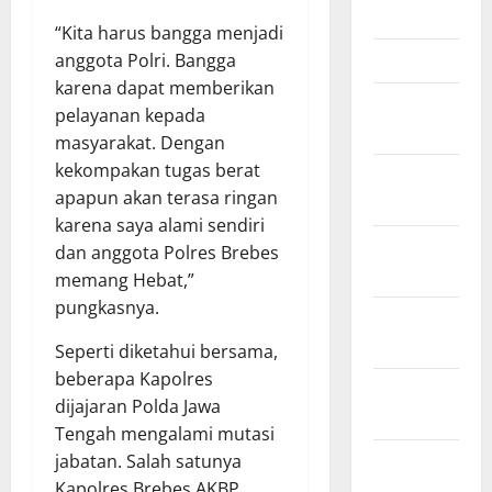
April 2026
“Kita harus bangga menjadi
Maret 2026
anggota Polri. Bangga
karena dapat memberikan
Februari
pelayanan kepada
2026
masyarakat. Dengan
kekompakan tugas berat
Januari
apapun akan terasa ringan
2026
karena saya alami sendiri
Desember
dan anggota Polres Brebes
2025
memang Hebat,”
pungkasnya.
November
2025
Seperti diketahui bersama,
beberapa Kapolres
Oktober
dijajaran Polda Jawa
2025
Tengah mengalami mutasi
September
jabatan. Salah satunya
2025
Kapolres Brebes AKBP