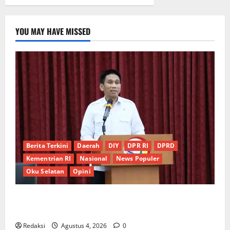
YOU MAY HAVE MISSED
Berita Terkini
Daerah
DIY
DPR RI
DPRD
Kementrian RI
Nasional
News Populer
Oku Selatan
Opini
*Wamendagri Wiyagus Dorong Percepatan Desa dan
Kelurahan Siaga TBC di Provinsi Riau*
Redaksi
Agustus 4, 2026
0