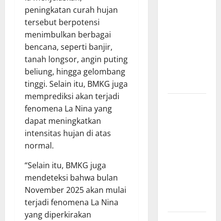
Kebakaran
peningkatan curah hujan
Kapal Pukat
tersebut berpotensi
Teri KM
menimbulkan berbagai
Merpati
bencana, seperti banjir,
Indah 7 di
tanah longsor, angin puting
Perairan
beliung, hingga gelombang
Belawan
tinggi. Selain itu, BMKG juga
memprediksi akan terjadi
Dinamika
fenomena La Nina yang
Politik
dapat meningkatkan
Internal
intensitas hujan di atas
Demokrat
normal.
Brebes: Dua
Figur Siap
“Selain itu, BMKG juga
Berebut
mendeteksi bahwa bulan
Kursi Ketua
November 2025 akan mulai
di Muscab
terjadi fenomena La Nina
yang diperkirakan