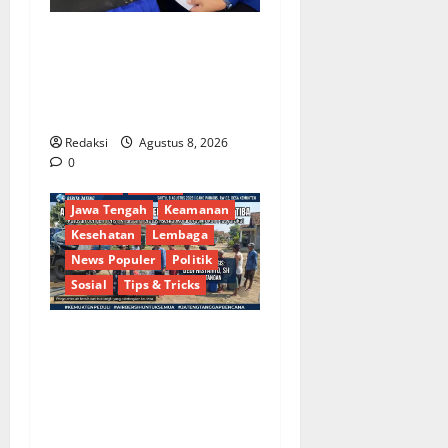
Dinamika Politik Internal
Demokrat Brebes: Dua Figur
Siap Berebut Kursi Ketua di
Muscab
Redaksi
Agustus 8, 2026
Berita Terkini
Brebes
0
Budaya
Daerah
Jawa Tengah
Keamanan
Kesehatan
Lembaga
News Populer
Politik
Sosial
Tips & Tricks
Bantu Penuhi Kebutuhan
Pokok, Warga Gang Paradis
RW 02 Sambut Antusias
Dropship Air Bersih
Bersama Dedi Risyanto S.H.