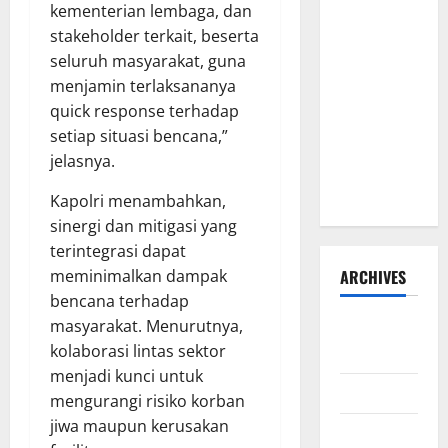
kementerian lembaga, dan
Hadi
stakeholder terkait, beserta
Susanto
seluruh masyarakat, guna
dan Dedi
menjamin terlaksananya
Risyanto
quick response terhadap
Gelar Bakti
setiap situasi bencana,”
Sosial Air
jelasnya.
Bersih di
Kersana
Kapolri menambahkan,
sinergi dan mitigasi yang
terintegrasi dapat
ARCHIVES
meminimalkan dampak
bencana terhadap
masyarakat. Menurutnya,
Agustus
kolaborasi lintas sektor
2026
menjadi kunci untuk
Juli 2026
mengurangi risiko korban
jiwa maupun kerusakan
Juni 2026