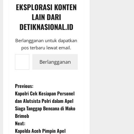
EKSPLORASI KONTEN
LAIN DARI
DETIKNASIONAL.ID
Berlangganan untuk dapatkan
pos terbaru lewat email.
Ketikkan email Anda...
Berlangganan
P
Previous:
Kapolri Cek Kesiapan Personel
o
dan Alutsista Polri dalam Apel
Siaga Tanggap Bencana di Mako
s
Brimob
t
Next:
Kapolda Aceh Pimpin Apel