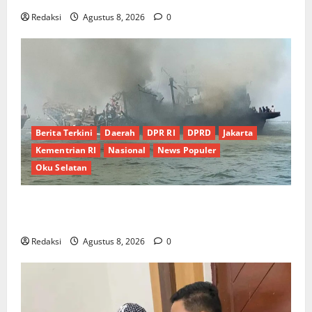
Redaksi
Agustus 8, 2026
0
Berita Terkini
Daerah
DPR RI
DPRD
Jakarta
Kementrian RI
Nasional
News Populer
Oku Selatan
Kebocoran Knalpot Diduga Picu Kebakaran Kapal
Pukat Teri KM Merpati Indah 7 di Perairan Belawan
Redaksi
Agustus 8, 2026
0