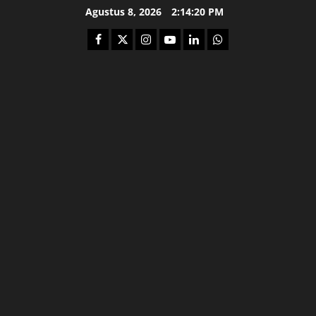
Skip
Agustus 8, 2026
2:14:21 PM
to
Facebook
Twitter
Instagram
Youtube
Linkedin
Whatsapp
content