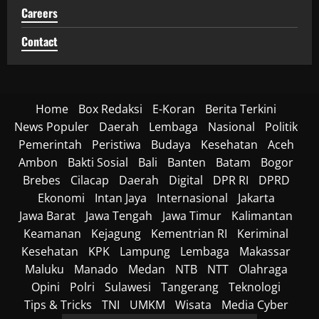
Careers
Contact
Home
Box Redaksi
E-Koran
Berita Terkini
News Populer
Daerah
Lembaga
Nasional
Politik
Pemerintah
Peristiwa
Budaya
Kesehatan
Aceh
Ambon
Bakti Sosial
Bali
Banten
Batam
Bogor
Brebes
Cilacap
Daerah
Digital
DPR RI
DPRD
Ekonomi
Intan Jaya
Internasional
Jakarta
Jawa Barat
Jawa Tengah
Jawa Timur
Kalimantan
Keamanan
Kejagung
Kementrian RI
Keriminal
Kesehatan
KPK
Lampung
Lembaga
Makassar
Maluku
Manado
Medan
NTB
NTT
Olahraga
Opini
Polri
Sulawesi
Tangerang
Teknologi
Tips & Tricks
TNI
UMKM
Wisata
Media Cyber