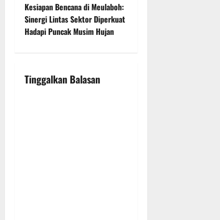
n
Kesiapan Bencana di Meulaboh:
Sinergi Lintas Sektor Diperkuat
a
Hadapi Puncak Musim Hujan
v
i
Tinggalkan Balasan
g
a
t
i
o
n