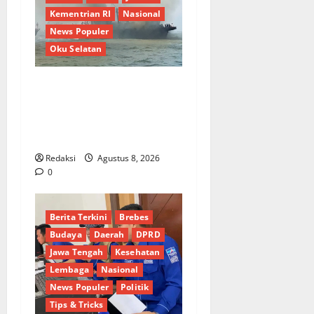
Kementrian RI
Nasional
News Populer
Oku Selatan
Kebocoran Knalpot Diduga
Picu Kebakaran Kapal Pukat
Teri KM Merpati Indah 7 di
Perairan Belawan
Redaksi
Agustus 8, 2026
0
Berita Terkini
Brebes
Budaya
Daerah
DPRD
Jawa Tengah
Kesehatan
Lembaga
Nasional
News Populer
Politik
Tips & Tricks