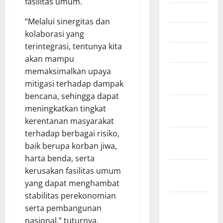
fasilitas umum.
Mei 2026
“Melalui sinergitas dan
April 2026
kolaborasi yang
terintegrasi, tentunya kita
Maret 2026
akan mampu
memaksimalkan upaya
Februari
mitigasi terhadap dampak
2026
bencana, sehingga dapat
Januari
meningkatkan tingkat
2026
kerentanan masyarakat
terhadap berbagai risiko,
Desember
baik berupa korban jiwa,
2025
harta benda, serta
November
kerusakan fasilitas umum
2025
yang dapat menghambat
stabilitas perekonomian
Oktober
serta pembangunan
2025
nasional,” tuturnya.