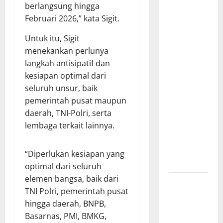
Bantu
berlangsung hingga
Penuhi
Februari 2026,” kata Sigit.
Kebutuhan
Pokok,
Untuk itu, Sigit
Warga Gang
menekankan perlunya
Paradis RW
langkah antisipatif dan
02 Sambut
kesiapan optimal dari
Antusias
seluruh unsur, baik
Dropship
pemerintah pusat maupun
Air Bersih
daerah, TNI-Polri, serta
Bersama
lembaga terkait lainnya.
Dedi
Risyanto
“Diperlukan kesiapan yang
S.H.
optimal dari seluruh
elemen bangsa, baik dari
Respons
TNI Polri, pemerintah pusat
Cepat
hingga daerah, BNPB,
Keluhan
Basarnas, PMI, BMKG,
Warga, H.