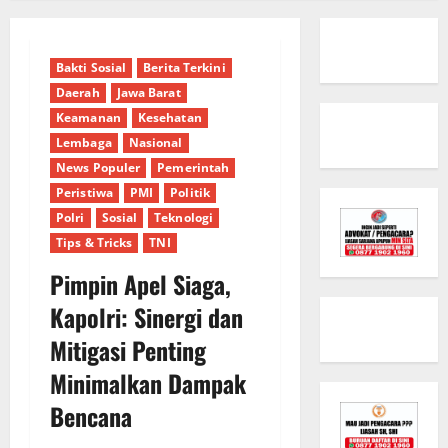
Bakti Sosial
Berita Terkini
Daerah
Jawa Barat
Keamanan
Kesehatan
Lembaga
Nasional
News Populer
Pemerintah
Peristiwa
PMI
Politik
Polri
Sosial
Teknologi
Tips & Tricks
TNI
Pimpin Apel Siaga,
Kapolri: Sinergi dan
Mitigasi Penting
Minimalkan Dampak
Bencana