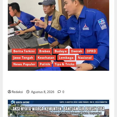
Berita Terkini
Brebes
Budaya
Daerah
DPRD
Jawa Tengah
Kesehatan
Lembaga
Nasional
News Populer
Politik
Tips & Tricks
Dinamika Politik Internal Demokrat Brebes: Dua
Figur Siap Berebut Kursi Ketua di Muscab
Redaksi
Agustus 8, 2026
0