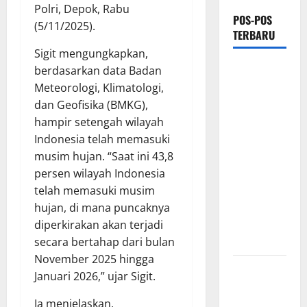
Polri, Depok, Rabu
POS-POS
(5/11/2025).
TERBARU
Sigit mengungkapkan,
PEMKAB
berdasarkan data Badan
OKU
Meteorologi, Klimatologi,
SELATAN
dan Geofisika (BMKG),
PERKUAT
hampir setengah wilayah
SINERGI
Indonesia telah memasuki
BEDAH
musim hujan. “Saat ini 43,8
RUMAH
persen wilayah Indonesia
DAN
telah memasuki musim
OPTIMALISASI
hujan, di mana puncaknya
POSYANDU
diperkirakan akan terjadi
6 SPM
secara bertahap dari bulan
November 2025 hingga
Kebocoran
Januari 2026,” ujar Sigit.
Knalpot
Diduga Picu
Ia menjelaskan,