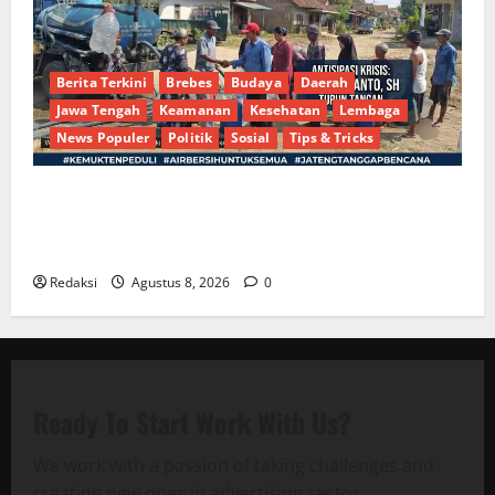
Berita Terkini
Brebes
Budaya
Daerah
Jawa Tengah
Keamanan
Kesehatan
Lembaga
News Populer
Politik
Sosial
Tips & Tricks
Bantu Penuhi Kebutuhan Pokok, Warga Gang Paradis
RW 02 Sambut Antusias Dropship Air Bersih
Bersama Dedi Risyanto S.H.
Redaksi
Agustus 8, 2026
0
Ready To Start
Work With Us?
We work with a passion of taking challenges and
creating new ones in advertising sector.