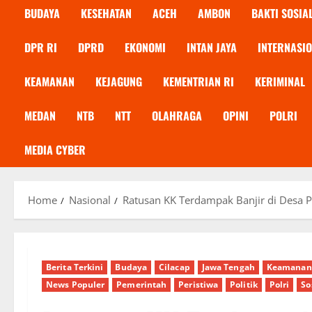
BUDAYA
KESEHATAN
ACEH
AMBON
BAKTI SOSIA
DPR RI
DPRD
EKONOMI
INTAN JAYA
INTERNASI
KEAMANAN
KEJAGUNG
KEMENTRIAN RI
KERIMINAL
MEDAN
NTB
NTT
OLAHRAGA
OPINI
POLRI
MEDIA CYBER
Home
Nasional
Ratusan KK Terdampak Banjir di Desa P
Berita Terkini
Budaya
Cilacap
Jawa Tengah
Keamanan
News Populer
Pemerintah
Peristiwa
Politik
Polri
So