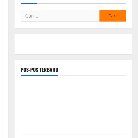
Cari
untuk:
POS-POS TERBARU
Hj. Opy Ropiah Ajak Kader dan Simpatisan Mengabdi
Lewat Bakti Sosial & Gerakan Langit Biru Indonesia
Asri Untuk Masyarakat
Proyek Irigasi Misterius Tanpa Papan Nama di
Jombang: Mutu Material Dipertanyakan, Negara
Rugi?