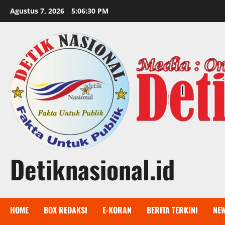
Skip
Agustus 7, 2026
5:06:31 PM
to
content
Detiknasional.id
HOME
BOX REDAKSI
E-KORAN
BERITA TERKINI
NE