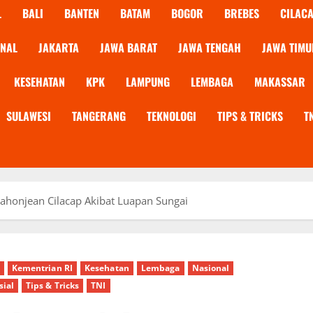
L
BALI
BANTEN
BATAM
BOGOR
BREBES
CILAC
ONAL
JAKARTA
JAWA BARAT
JAWA TENGAH
JAWA TIMU
KESEHATAN
KPK
LAMPUNG
LEMBAGA
MAKASSAR
SULAWESI
TANGERANG
TEKNOLOGI
TIPS & TRICKS
T
ahonjean Cilacap Akibat Luapan Sungai
Kementrian RI
Kesehatan
Lembaga
Nasional
sial
Tips & Tricks
TNI