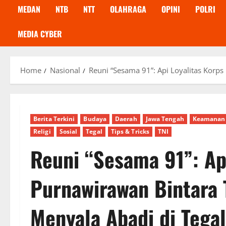
MEDAN
NTB
NTT
OLAHRAGA
OPINI
POLRI
MEDIA CYBER
Home
Nasional
Reuni “Sesama 91”: Api Loyalitas Korp
Berita Terkini
Budaya
Daerah
Jawa Tengah
Keamanan
Religi
Sosial
Tegal
Tips & Tricks
TNI
Reuni “Sesama 91”: Ap
Purnawirawan Bintara 
Menyala Abadi di Tegal