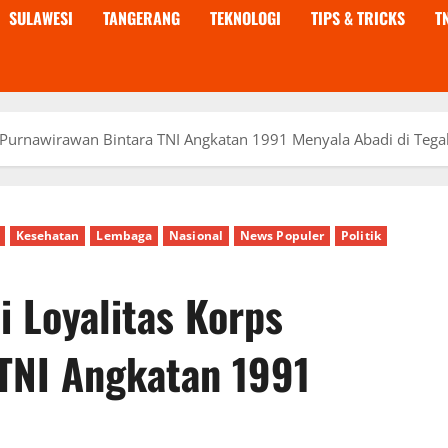
SULAWESI
TANGERANG
TEKNOLOGI
TIPS & TRICKS
T
s Purnawirawan Bintara TNI Angkatan 1991 Menyala Abadi di Tega
Kesehatan
Lembaga
Nasional
News Populer
Politik
i Loyalitas Korps
TNI Angkatan 1991