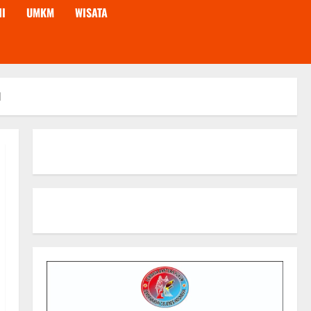
NI
UMKM
WISATA
l