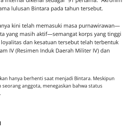
a internal dikenal sebagai “91 pertama.” Akronim
ama lulusan Bintara pada tahun tersebut.
tanya kini telah memasuki masa purnawirawan—
ota yang masih aktif—semangat korps yang tinggi
 loyalitas dan kesatuan tersebut telah terbentuk
m IV (Resimen Induk Daerah Militer IV) dan
 bukan hanya berhenti saat menjadi Bintara. Meskipun
lah seorang anggota, menegaskan bahwa status
.
h