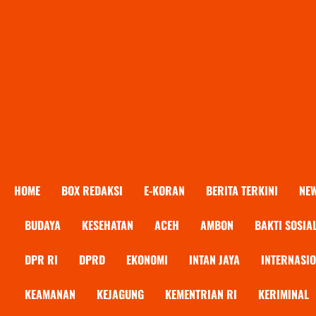
HOME
BOX REDAKSI
E-KORAN
BERITA TERKINI
NE
BUDAYA
KESEHATAN
ACEH
AMBON
BAKTI SOSIA
DPR RI
DPRD
EKONOMI
INTAN JAYA
INTERNASI
KEAMANAN
KEJAGUNG
KEMENTRIAN RI
KERIMINAL