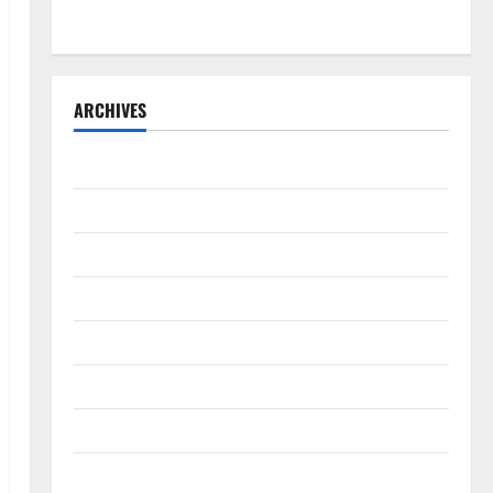
Sistem Merit
ARCHIVES
Agustus 2026
Juli 2026
Juni 2026
Mei 2026
April 2026
Maret 2026
Februari 2026
Januari 2026