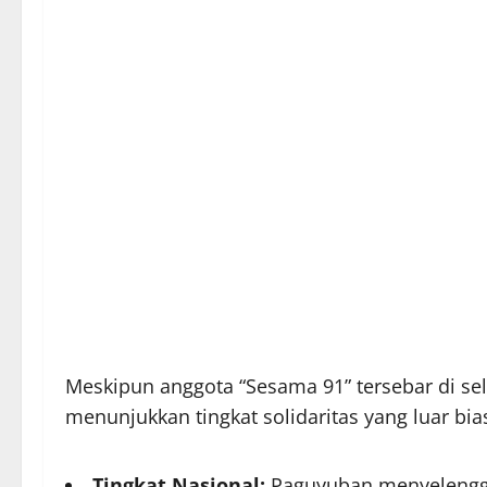
​Meskipun anggota “Sesama 91” tersebar di sel
menunjukkan tingkat solidaritas yang luar bia
Tingkat Nasional:
Paguyuban menyelengga