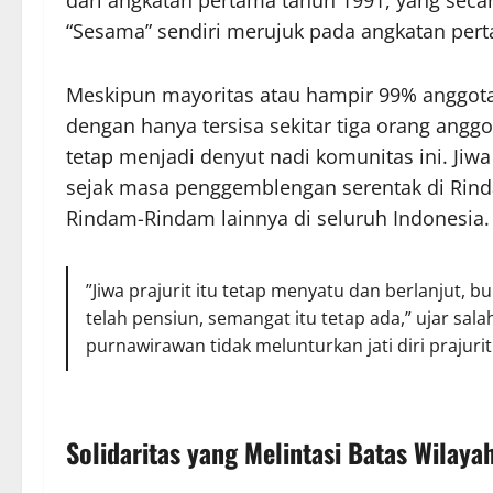
dari angkatan pertama tahun 1991, yang secar
“Sesama” sendiri merujuk pada angkatan pert
​Meskipun mayoritas atau hampir 99% anggo
dengan hanya tersisa sekitar tiga orang angg
tetap menjadi denyut nadi komunitas ini. Jiwa
sejak masa penggemblengan serentak di Rinda
Rindam-Rindam lainnya di seluruh Indonesia.
​”Jiwa prajurit itu tetap menyatu dan berlanjut,
telah pensiun, semangat itu tetap ada,” ujar sa
purnawirawan tidak melunturkan jati diri prajurit
​Solidaritas yang Melintasi Batas Wilaya