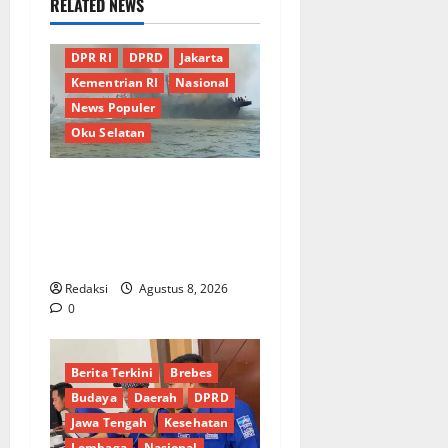
RELATED NEWS
Berita Terkini
Daerah
DPR RI
DPRD
Jakarta
Kementrian RI
Nasional
News Populer
Oku Selatan
Kebocoran Knalpot Diduga
Picu Kebakaran Kapal Pukat
Teri KM Merpati Indah 7 di
Perairan Belawan
Redaksi
Agustus 8, 2026
0
Berita Terkini
Brebes
Budaya
Daerah
DPRD
Jawa Tengah
Kesehatan
Lembaga
Nasional