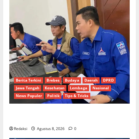
Berita Terkini
Brebes
Budaya
Daerah
DPRD
Jawa Tengah
Kesehatan
Lembaga
Nasional
News Populer
Politik
Tips & Tricks
Dinamika Politik Internal Demokrat Brebes: Dua
Figur Siap Berebut Kursi Ketua di Muscab
Redaksi
Agustus 8, 2026
0