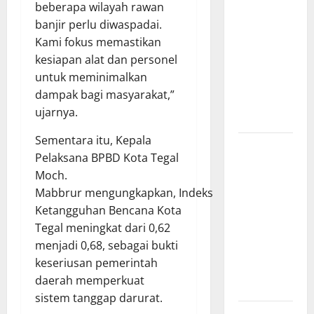
beberapa wilayah rawan
Kebakaran
banjir perlu diwaspadai.
Kapal Pukat
Kami fokus memastikan
Teri KM
kesiapan alat dan personel
Merpati
untuk meminimalkan
Indah 7 di
dampak bagi masyarakat,”
Perairan
ujarnya.
Belawan
Sementara itu, Kepala
Dinamika
Pelaksana BPBD Kota Tegal
Politik
Moch.
Internal
Mabbrur mengungkapkan, Indeks
Demokrat
Ketangguhan Bencana Kota
Brebes: Dua
Tegal meningkat dari 0,62
Figur Siap
menjadi 0,68, sebagai bukti
Berebut
keseriusan pemerintah
Kursi Ketua
daerah memperkuat
di Muscab
sistem tanggap darurat.