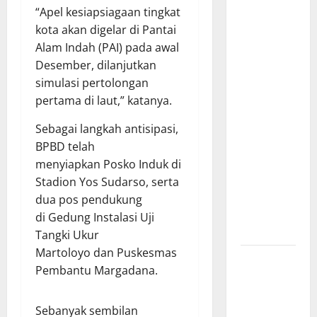
Bantu
“Apel kesiapsiagaan tingkat
Penuhi
kota akan digelar di Pantai
Kebutuhan
Alam Indah (PAI) pada awal
Pokok,
Desember, dilanjutkan
Warga Gang
simulasi pertolongan
Paradis RW
pertama di laut,” katanya.
02 Sambut
Antusias
Sebagai langkah antisipasi,
Dropship
BPBD telah
Air Bersih
menyiapkan Posko Induk di
Bersama
Stadion Yos Sudarso, serta
Dedi
dua pos pendukung
Risyanto
di Gedung Instalasi Uji
S.H.
Tangki Ukur
Martoloyo dan Puskesmas
Respons
Pembantu Margadana.
Cepat
Keluhan
Sebanyak sembilan
Warga, H.