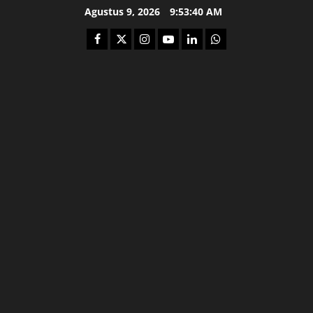
Skip
Agustus 9, 2026
9:53:41 AM
to
Facebook
Twitter
Instagram
Youtube
Linkedin
Whatsapp
content