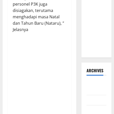
personel P3K juga
Hadi
disiagakan, terutama
Susanto
menghadapi masa Natal
dan Dedi
dan Tahun Baru (Nataru), ”
Risyanto
Jelasnya
Gelar Bakti
Sosial Air
Bersih di
Kersana
ARCHIVES
Agustus
2026
Juli 2026
Juni 2026