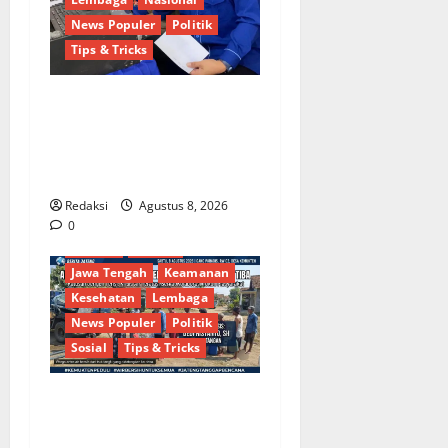
News Populer
Politik
Tips & Tricks
Dinamika Politik Internal
Demokrat Brebes: Dua Figur
Siap Berebut Kursi Ketua di
Muscab
Redaksi
Agustus 8, 2026
Berita Terkini
Brebes
0
Budaya
Daerah
Jawa Tengah
Keamanan
Kesehatan
Lembaga
News Populer
Politik
Sosial
Tips & Tricks
Bantu Penuhi Kebutuhan
Pokok, Warga Gang Paradis