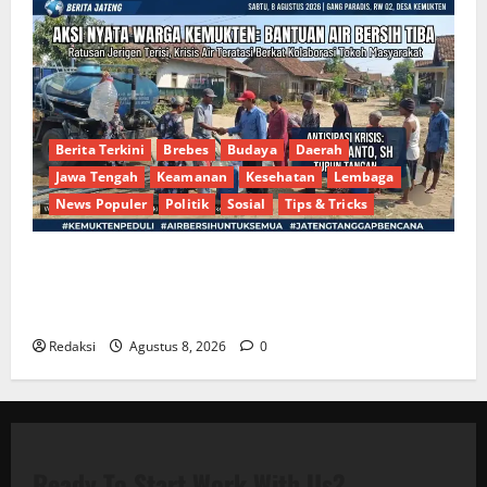
Berita Terkini
Brebes
Budaya
Daerah
Jawa Tengah
Keamanan
Kesehatan
Lembaga
News Populer
Politik
Sosial
Tips & Tricks
Bantu Penuhi Kebutuhan Pokok, Warga Gang Paradis
RW 02 Sambut Antusias Dropship Air Bersih
Bersama Dedi Risyanto S.H.
Redaksi
Agustus 8, 2026
0
Ready To Start
Work With Us?