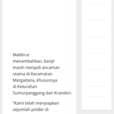
Desember
2024
November
2024
Oktober
2024
Mabbrur
September
menambahkan, banjir
2024
masih menjadi ancaman
utama di Kecamatan
Agustus
Margadana, khususnya
2024
di Kelurahan
Juli 2024
Sumurpanggang dan Krandon.
Mei 2024
“Kami telah menyiapkan
sejumlah polder di