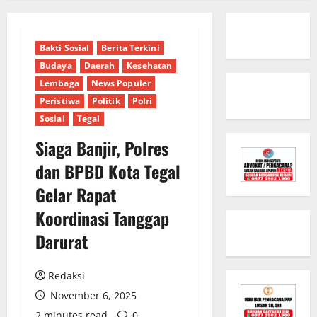
Bakti Sosial
Berita Terkini
Budaya
Daerah
Kesehatan
Lembaga
News Populer
Peristiwa
Politik
Polri
Sosial
Tegal
Siaga Banjir, Polres
dan BPBD Kota Tegal
Gelar Rapat
Koordinasi Tanggap
Darurat
Redaksi
November 6, 2025
2 minutes read
0