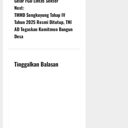
Gelar FGD Lintas Sektor
t
Next:
TMMD Sengkuyung Tahap IV
n
Tahun 2025 Resmi Ditutup, TNI
AD Tegaskan Komitmen Bangun
a
Desa
v
i
Tinggalkan Balasan
g
a
t
i
o