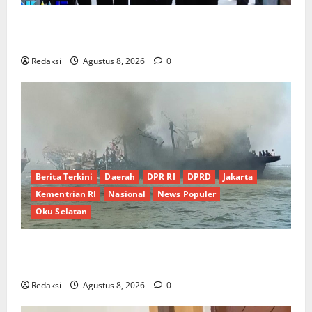
PEMKAB OKU SELATAN PERKUAT SINERGI BEDAH
RUMAH DAN OPTIMALISASI POSYANDU 6 SPM
Redaksi
Agustus 8, 2026
0
Berita Terkini
Daerah
DPR RI
DPRD
Jakarta
Kementrian RI
Nasional
News Populer
Oku Selatan
Kebocoran Knalpot Diduga Picu Kebakaran Kapal
Pukat Teri KM Merpati Indah 7 di Perairan Belawan
Redaksi
Agustus 8, 2026
0