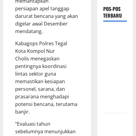
memantapkan
POS-POS
persiapan apel tanggap
TERBARU
darurat bencana yang akan
digelar awal Desember
PEMKAB
mendatang.
OKU
Kabagops Polres Tegal
SELATAN
Kota Kompol Nur
PERKUAT
Cholis menegaskan
SINERGI
pentingnya koordinasi
BEDAH
lintas sektor guna
RUMAH
memastikan kesiapan
DAN
personel, sarana, dan
OPTIMALISASI
prasarana menghadapi
POSYANDU
potensi bencana, terutama
6 SPM
banjir.
Kebocoran
“Evaluasi tahun
Knalpot
sebelumnya menunjukkan
Diduga Picu