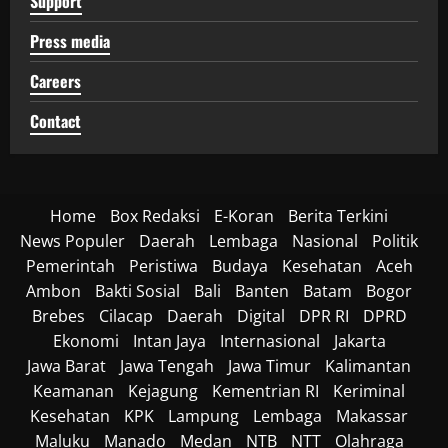
Support
Press media
Careers
Contact
Home
Box Redaksi
E-Koran
Berita Terkini
News Populer
Daerah
Lembaga
Nasional
Politik
Pemerintah
Peristiwa
Budaya
Kesehatan
Aceh
Ambon
Bakti Sosial
Bali
Banten
Batam
Bogor
Brebes
Cilacap
Daerah
Digital
DPR RI
DPRD
Ekonomi
Intan Jaya
Internasional
Jakarta
Jawa Barat
Jawa Tengah
Jawa Timur
Kalimantan
Keamanan
Kejagung
Kementrian RI
Keriminal
Kesehatan
KPK
Lampung
Lembaga
Makassar
Maluku
Manado
Medan
NTB
NTT
Olahraga