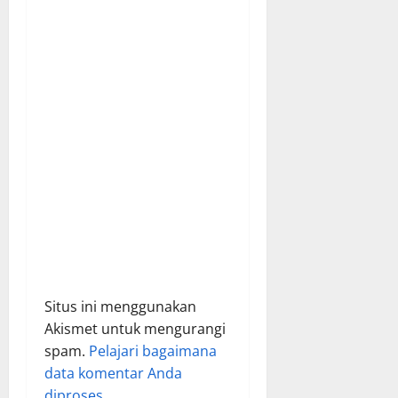
t
i
o
n
Situs ini menggunakan
Akismet untuk mengurangi
spam.
Pelajari bagaimana
data komentar Anda
diproses