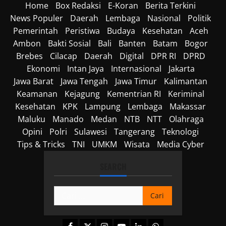
Home
Box Redaksi
E-Koran
Berita Terkini
News Populer
Daerah
Lembaga
Nasional
Politik
Pemerintah
Peristiwa
Budaya
Kesehatan
Aceh
Ambon
Bakti Sosial
Bali
Banten
Batam
Bogor
Brebes
Cilacap
Daerah
Digital
DPR RI
DPRD
Ekonomi
Intan Jaya
Internasional
Jakarta
Jawa Barat
Jawa Tengah
Jawa Timur
Kalimantan
Keamanan
Kejagung
Kementrian RI
Keriminal
Kesehatan
KPK
Lampung
Lembaga
Makassar
Maluku
Manado
Medan
NTB
NTT
Olahraga
Opini
Polri
Sulawesi
Tangerang
Teknologi
Tips & Tricks
TNI
UMKM
Wisata
Media Cyber
SEARCH
Cari
untuk:
Facebook
Twitter
Instagram
Youtube
Linkedin
Whatsapp