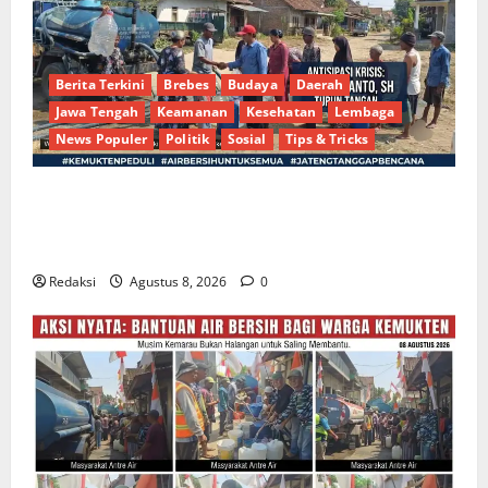
Berita Terkini
Brebes
Budaya
Daerah
Jawa Tengah
Keamanan
Kesehatan
Lembaga
News Populer
Politik
Sosial
Tips & Tricks
Bantu Penuhi Kebutuhan Pokok, Warga Gang Paradis
RW 02 Sambut Antusias Dropship Air Bersih
Bersama Dedi Risyanto S.H.
Redaksi
Agustus 8, 2026
0