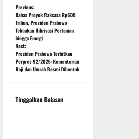
P
Previous:
Bahas Proyek Raksasa Rp600
o
Triliun, Presiden Prabowo
Tekankan Hilirisasi Pertanian
s
hingga Energi
t
Next:
Presiden Prabowo Terbitkan
n
Perpres 92/2025: Kementerian
Haji dan Umrah Resmi Dibentuk
a
v
i
Tinggalkan Balasan
g
a