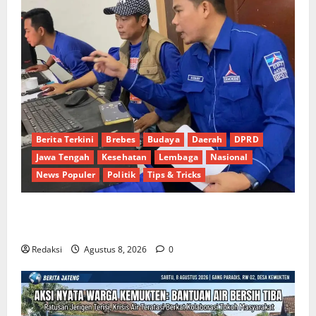
Berita Terkini
Brebes
Budaya
Daerah
DPRD
Jawa Tengah
Kesehatan
Lembaga
Nasional
News Populer
Politik
Tips & Tricks
Dinamika Politik Internal Demokrat Brebes: Dua
Figur Siap Berebut Kursi Ketua di Muscab
Redaksi
Agustus 8, 2026
0