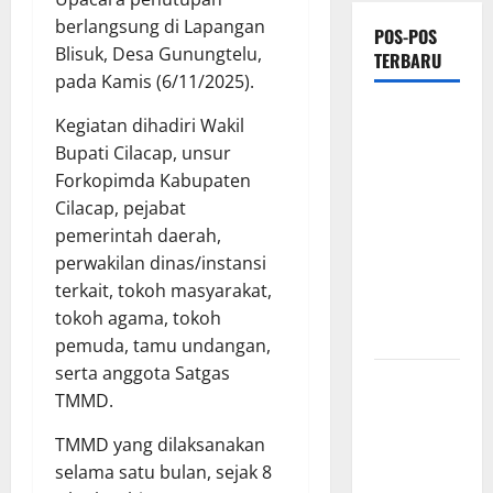
berlangsung di Lapangan
POS-POS
Blisuk, Desa Gunungtelu,
TERBARU
pada Kamis (6/11/2025).
Dinamika
Kegiatan dihadiri Wakil
Politik
Bupati Cilacap, unsur
Internal
Forkopimda Kabupaten
Demokrat
Cilacap, pejabat
Brebes: Dua
pemerintah daerah,
Figur Siap
perwakilan dinas/instansi
Berebut
terkait, tokoh masyarakat,
Kursi Ketua
tokoh agama, tokoh
di Muscab
pemuda, tamu undangan,
serta anggota Satgas
Bantu
TMMD.
Penuhi
Kebutuhan
TMMD yang dilaksanakan
Pokok,
selama satu bulan, sejak 8
Warga Gang