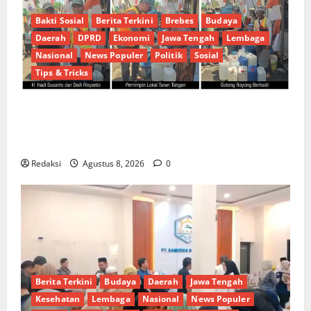
Bakti Sosial
Berita Terkini
Brebes
Budaya
Daerah
DPRD
Ekonomi
Jawa Tengah
Lembaga
Nasional
News Populer
Politik
Sosial
Tips & Tricks
Respons Cepat Keluhan Warga, H. Hadi Susanto dan
Dedi Risyanto Gelar Bakti Sosial Air Bersih di
Kersana
Redaksi
Agustus 8, 2026
0
Berita Terkini
Budaya
Daerah
Jawa Tengah
Kesehatan
Lembaga
Nasional
News Populer