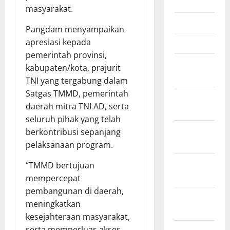
Mei 2026
masyarakat.
April 2026
Pangdam menyampaikan
apresiasi kepada
Maret 2026
pemerintah provinsi,
Februari
kabupaten/kota, prajurit
2026
TNI yang tergabung dalam
Satgas TMMD, pemerintah
Januari
daerah mitra TNI AD, serta
2026
seluruh pihak yang telah
Desember
berkontribusi sepanjang
2025
pelaksanaan program.
November
“TMMD bertujuan
2025
mempercepat
pembangunan di daerah,
Oktober
meningkatkan
2025
kesejahteraan masyarakat,
serta memperluas akses