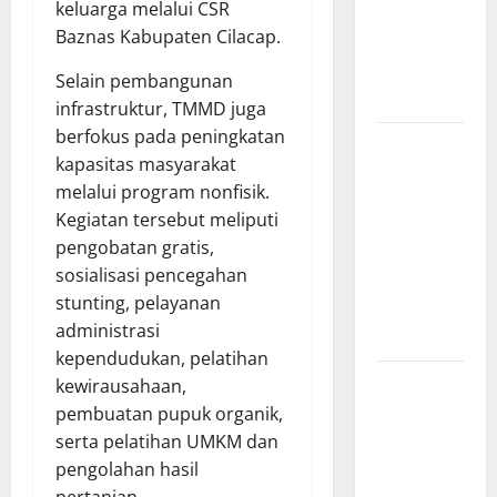
keluarga melalui CSR
Gelar Bakti
Baznas Kabupaten Cilacap.
Sosial Air
Bersih di
Selain pembangunan
Kersana
infrastruktur, TMMD juga
berfokus pada peningkatan
Tasyakuran
kapasitas masyarakat
Renovasi
melalui program nonfisik.
Kantor PT
Kegiatan tersebut meliputi
Samudra
pengobatan gratis,
Ina Pertiwi
sosialisasi pencegahan
Diwarnai
stunting, pelayanan
Santunan
administrasi
Anak Yatim
kependudukan, pelatihan
Hj. Opy
kewirausahaan,
Ropiah Ajak
pembuatan pupuk organik,
Kader dan
serta pelatihan UMKM dan
Simpatisan
pengolahan hasil
Mengabdi