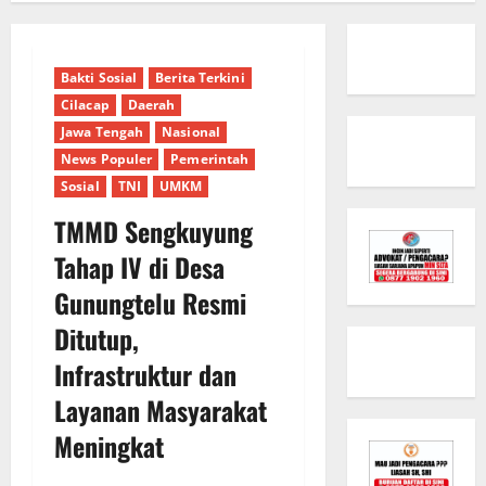
Bakti Sosial
Berita Terkini
Cilacap
Daerah
Jawa Tengah
Nasional
News Populer
Pemerintah
Sosial
TNI
UMKM
TMMD Sengkuyung
Tahap IV di Desa
Gunungtelu Resmi
Ditutup,
Infrastruktur dan
Layanan Masyarakat
Meningkat