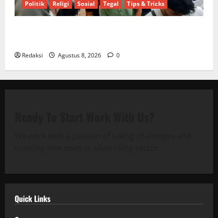
Politik
Religi
Sosial
Tegal
Tips & Tricks
Tasyakuran Renovasi Kantor PT Samudra Ina Pertiwi
Diwarnai Santunan Anak Yatim
Redaksi
Agustus 8, 2026
0
Ready To Start
Work With Us?
We work with a passion of taking challenges and
creating new ones in advertising sector.
Quick Links