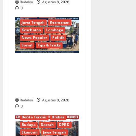
Redaksi
Agustus 8, 2026
Berita Terkini
Brebes
0
Budaya
Daerah
Jawa Tengah
Keamanan
Kesehatan
Lembaga
News Populer
Politik
Sosial
Tips & Tricks
Bantu Penuhi Kebutuhan
Pokok, Warga Gang Paradis
RW 02 Sambut Antusias
Dropship Air Bersih
Bersama Dedi Risyanto S.H.
Redaksi
Agustus 8, 2026
0
Bakti Sosial
Berita Terkini
Brebes
Budaya
Daerah
DPRD
Ekonomi
Jawa Tengah