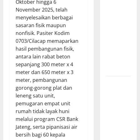
Oktober hingga 6
Paradis RW
November 2025, telah
02 Sambut
menyelesaikan berbagai
Antusias
sasaran fisik maupun
Dropship
nonfisik. Pasiter Kodim
Air Bersih
0703/Cilacap memaparkan
Bersama
hasil pembangunan fisik,
Dedi
antara lain rabat beton
Risyanto
sepanjang 300 meter x 4
S.H.
meter dan 650 meter x 3
meter, pembangunan
Respons
gorong-gorong plat dan
Cepat
leneng satu unit,
Keluhan
pemugaran empat unit
Warga, H.
rumah tidak layak huni
Hadi
melalui program CSR Bank
Susanto
Jateng, serta pipanisasi air
dan Dedi
bersih bagi 60 kepala
Risyanto