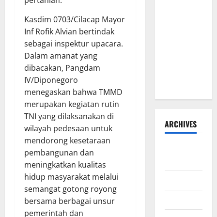
pertanian.
Lewat Bakti
Kasdim 0703/Cilacap Mayor
Sosial &
Inf Rofik Alvian bertindak
Gerakan
sebagai inspektur upacara.
Langit Biru
Dalam amanat yang
Indonesia
dibacakan, Pangdam
Asri Untuk
IV/Diponegoro
Masyarakat
menegaskan bahwa TMMD
merupakan kegiatan rutin
TNI yang dilaksanakan di
ARCHIVES
wilayah pedesaan untuk
mendorong kesetaraan
Agustus
pembangunan dan
2026
meningkatkan kualitas
hidup masyarakat melalui
Juli 2026
semangat gotong royong
Juni 2026
bersama berbagai unsur
pemerintah dan