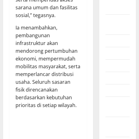
September
sarana umum dan fasilitas
2025
sosial,” tegasnya.
Agustus
Ia menambahkan,
2025
pembangunan
Juli 2025
infrastruktur akan
mendorong pertumbuhan
Juni 2025
ekonomi, mempermudah
Mei 2025
mobilitas masyarakat, serta
memperlancar distribusi
April 2025
usaha. Seluruh sasaran
fisik direncanakan
Maret 2025
berdasarkan kebutuhan
Februari
prioritas di setiap wilayah.
2025
Januari
2025