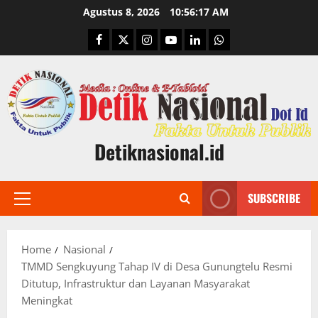
Skip
Agustus 8, 2026
10:56:18 AM
to
Facebook
Twitter
Instagram
Youtube
Linkedin
Whatsapp
content
Detiknasional.id
SUBSCRIBE
Primary
Menu
Home
Nasional
TMMD Sengkuyung Tahap IV di Desa Gunungtelu Resmi
Ditutup, Infrastruktur dan Layanan Masyarakat
Meningkat