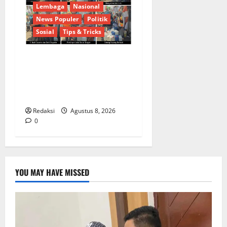
Lembaga
Nasional
News Populer
Politik
Sosial
Tips & Tricks
Respons Cepat Keluhan
Warga, H. Hadi Susanto dan
Dedi Risyanto Gelar Bakti
Sosial Air Bersih di Kersana
Redaksi
Agustus 8, 2026
0
YOU MAY HAVE MISSED