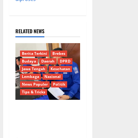
RELATED NEWS
Berita Terkini
Brebes
Budaya
Daerah
DPRD
Jawa Tengah
Kesehatan
Lembaga
Nasional
News Populer
Politik
Tips & Tricks
Dinamika Politik Internal
Demokrat Brebes: Dua Figur
Siap Berebut Kursi Ketua di
Muscab