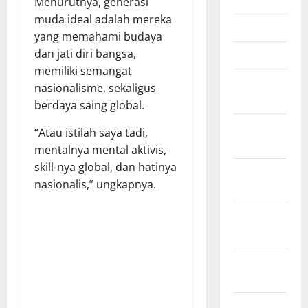
Mei 2026
Menurutnya, generasi
muda ideal adalah mereka
April 2026
yang memahami budaya
dan jati diri bangsa,
Maret 2026
memiliki semangat
Februari
nasionalisme, sekaligus
2026
berdaya saing global.
Januari
“Atau istilah saya tadi,
2026
mentalnya mental aktivis,
skill-nya global, dan hatinya
Desember
nasionalis,” ungkapnya.
2025
November
2025
Oktober
2025
September