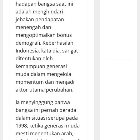
hadapan bangsa saat ini
Dorong
adalah menghindari
Percepatan
jebakan pendapatan
Desa dan
menengah dan
Kelurahan
mengoptimalkan bonus
Siaga TBC
demografi. Keberhasilan
di Provinsi
Indonesia, kata dia, sangat
Riau*
ditentukan oleh
Kuota
kemampuan generasi
Terbatas!
muda dalam mengelola
STAI
momentum dan menjadi
Aminullah
aktor utama perubahan.
Pesisir
Ia menyinggung bahwa
Barat
bangsa ini pernah berada
Resmi Buka
dalam situasi serupa pada
Penerimaan
1998, ketika generasi muda
Mahasiswa
mesti menentukan arah,
Baru dan