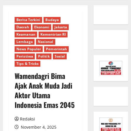
Berita Terkini
Budaya
Daerah
Ekonomi
Jakarta
Keamanan
Kementrian RI
Lembaga
Nasional
News Populer
Pemerintah
Peristiwa
Politik
Sosial
Tips & Tricks
Wamendagri Bima
Ajak Anak Muda Jadi
Aktor Utama
Indonesia Emas 2045
Redaksi
November 4, 2025