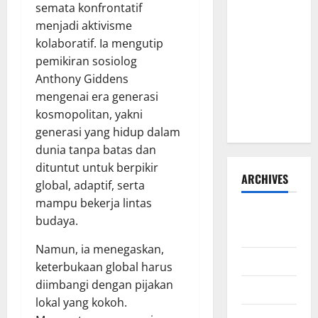
semata konfrontatif
Jembatan
menjadi aktivisme
Beton
kolaboratif. Ia mengutip
Garuda
pemikiran sosiolog
Resmi
Anthony Giddens
Beroperasi
mengenai era generasi
di Desa
kosmopolitan, yakni
Baban Rejo
generasi yang hidup dalam
dunia tanpa batas dan
dituntut untuk berpikir
ARCHIVES
global, adaptif, serta
mampu bekerja lintas
Agustus
budaya.
2026
Namun, ia menegaskan,
Juli 2026
keterbukaan global harus
diimbangi dengan pijakan
Juni 2026
lokal yang kokoh.