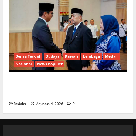
Berita Terkini
Budaya
Daerah
Lembaga
Medan
Nasional
News Populer
Penunjukan Plh Sekda Kota Medan Disorot, Adi
Warman Lubis Pertanyakan Komitmen terhadap
Sistem Merit
Redaksi
Agustus 4, 2026
0