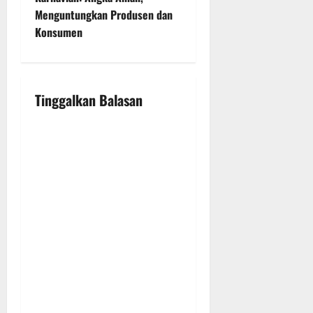
a
Menguntungkan Produsen dan
v
Konsumen
i
g
Tinggalkan Balasan
a
t
i
o
n