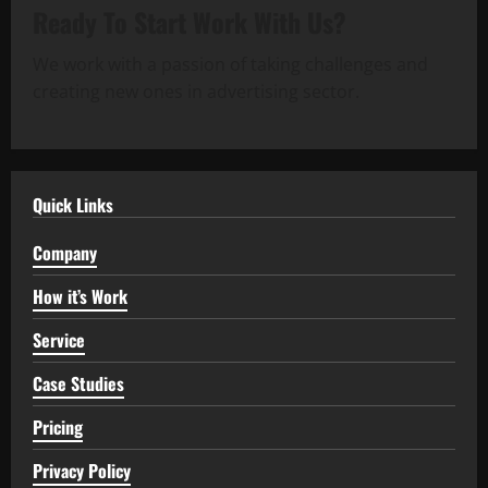
Ready To Start
Work With Us?
We work with a passion of taking challenges and
creating new ones in advertising sector.
Quick Links
Company
How it’s Work
Service
Case Studies
Pricing
Privacy Policy