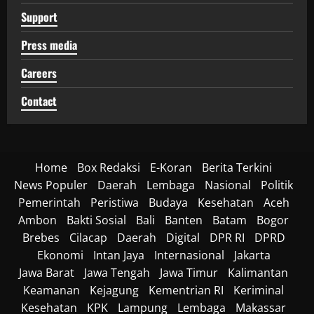
Support
Press media
Careers
Contact
Home
Box Redaksi
E-Koran
Berita Terkini
News Populer
Daerah
Lembaga
Nasional
Politik
Pemerintah
Peristiwa
Budaya
Kesehatan
Aceh
Ambon
Bakti Sosial
Bali
Banten
Batam
Bogor
Brebes
Cilacap
Daerah
Digital
DPR RI
DPRD
Ekonomi
Intan Jaya
Internasional
Jakarta
Jawa Barat
Jawa Tengah
Jawa Timur
Kalimantan
Keamanan
Kejagung
Kementrian RI
Keriminal
Kesehatan
KPK
Lampung
Lembaga
Makassar