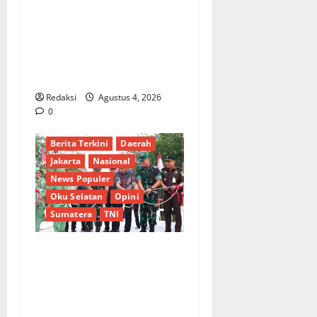
Penunjukan Plh Sekda Kota
Medan Disorot, Adi Warman
Lubis Pertanyakan
Komitmen terhadap Sistem
Merit
Redaksi
Agustus 4, 2026
0
Berita Terkini
Daerah
Jakarta
Nasional
News Populer
Oku Selatan
Opini
Sumatera
TNI
Sinergi Pemkab OKU Timur
dan TNI: Jembatan Beton
Garuda Resmi Beroperasi di
Desa Baban Rejo