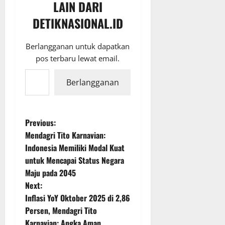
LAIN DARI
DETIKNASIONAL.ID
Berlangganan untuk dapatkan
pos terbaru lewat email.
Ketikkan email Anda...
Berlangganan
P
Previous:
Mendagri Tito Karnavian:
o
Indonesia Memiliki Modal Kuat
untuk Mencapai Status Negara
s
Maju pada 2045
t
Next:
Inflasi YoY Oktober 2025 di 2,86
n
Persen, Mendagri Tito
Karnavian: Angka Aman,