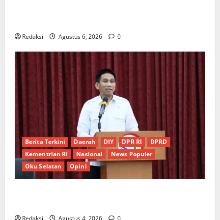
Ketua Gaspool Lampung Apresiasi Polda Lampung,
Aplikasi SIGER Presisi sangat membantu Masyarakat
Redaksi
Agustus 6, 2026
0
Berita Terkini
Daerah
DIY
DPR RI
DPRD
Kementrian RI
Nasional
News Populer
Oku Selatan
Opini
*Wamendagri Wiyagus Dorong Percepatan Desa dan
Kelurahan Siaga TBC di Provinsi Riau*
Redaksi
Agustus 4, 2026
0