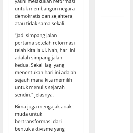
yakni melakukan reformasi
Beasiswa
untuk membangun negara
KIP
demokratis dan sejahtera,
Penunjukan
atau tidak sama sekali.
Plh Sekda
“Jadi simpang jalan
Kota Medan
pertama setelah reformasi
Disorot, Adi
telah kita lalui. Nah, hari ini
Warman
adalah simpang jalan
Lubis
kedua. Sekali lagi yang
Pertanyakan
menentukan hari ini adalah
Komitmen
sejauh mana kita memilih
terhadap
untuk menulis sejarah
Sistem
sendiri,” jelasnya.
Merit
Bima juga mengajak anak
Sinergi
muda untuk
Pemkab
bertransformasi dari
OKU Timur
bentuk aktivisme yang
dan TNI: