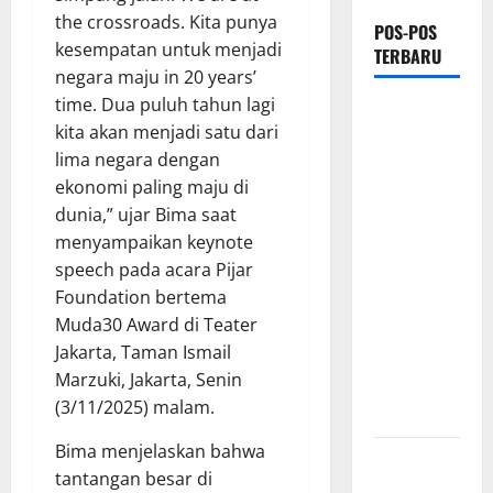
the crossroads. Kita punya
POS-POS
kesempatan untuk menjadi
TERBARU
negara maju in 20 years’
time. Dua puluh tahun lagi
Ketua
kita akan menjadi satu dari
Gaspool
lima negara dengan
Lampung
ekonomi paling maju di
Apresiasi
dunia,” ujar Bima saat
Polda
menyampaikan keynote
Lampung,
speech pada acara Pijar
Aplikasi
Foundation bertema
SIGER
Muda30 Award di Teater
Presisi
Jakarta, Taman Ismail
sangat
Marzuki, Jakarta, Senin
membantu
(3/11/2025) malam.
Masyarakat
Bima menjelaskan bahwa
*Wamendagri
tantangan besar di
Wiyagus