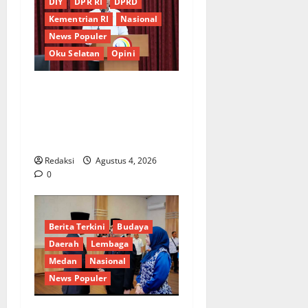
DIY
DPR RI
DPRD
Kementrian RI
Nasional
News Populer
Oku Selatan
Opini
*Wamendagri Wiyagus
Dorong Percepatan Desa
dan Kelurahan Siaga TBC di
Provinsi Riau*
Redaksi
Agustus 4, 2026
0
Berita Terkini
Budaya
Daerah
Lembaga
Medan
Nasional
News Populer