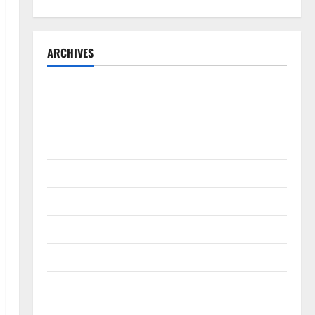
ARCHIVES
Agustus 2026
Juli 2026
Juni 2026
Mei 2026
April 2026
Maret 2026
Februari 2026
Januari 2026
Desember 2025