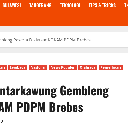
SULAWESI
TANGERANG
TEKNOLOGI
TIPS & TRICKS
T
bleng Peserta Diklatsar KOKAM PDPM Brebes
tan
Lembaga
Nasional
News Populer
Olahraga
Pemerintah
antarkawung Gembleng
KAM PDPM Brebes
0