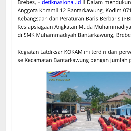
Brebes, –
detiknasional.id
II Dalam mendukung 
Anggota Koramil 12 Bantarkawung, Kodim 07
Kebangsaan dan Peraturan Baris Berbaris (P
Kesiapsiagaan Angkatan Muda Muhammadiyah
di SMK Muhammadiyah Bantarkawung, Brebes,
Kegiatan Latdiksar KOKAM ini terdiri dari pe
se Kecamatan Bantarkawung dengan jumlah pe