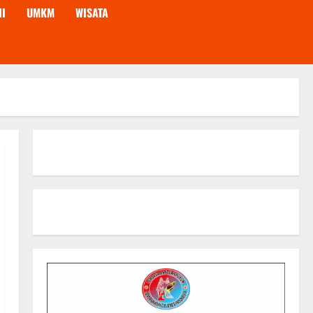
NI
UMKM
WISATA