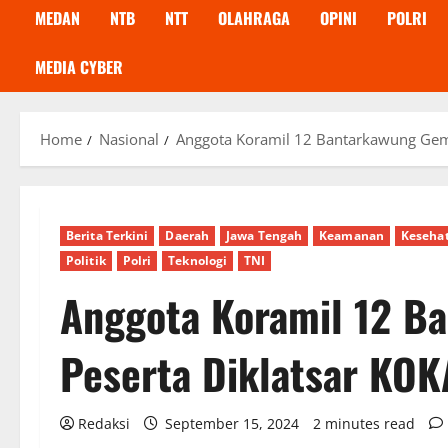
MEDAN
NTB
NTT
OLAHRAGA
OPINI
POLRI
MEDIA CYBER
Home
Nasional
Anggota Koramil 12 Bantarkawung Gem
Berita Terkini
Daerah
Jawa Tengah
Keamanan
Keseha
Politik
Polri
Teknologi
TNI
Anggota Koramil 12 B
Peserta Diklatsar KO
Redaksi
September 15, 2024
2 minutes read