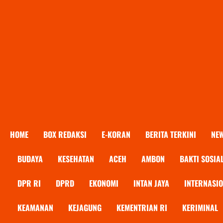
HOME
BOX REDAKSI
E-KORAN
BERITA TERKINI
NE
BUDAYA
KESEHATAN
ACEH
AMBON
BAKTI SOSIA
DPR RI
DPRD
EKONOMI
INTAN JAYA
INTERNASI
KEAMANAN
KEJAGUNG
KEMENTRIAN RI
KERIMINAL