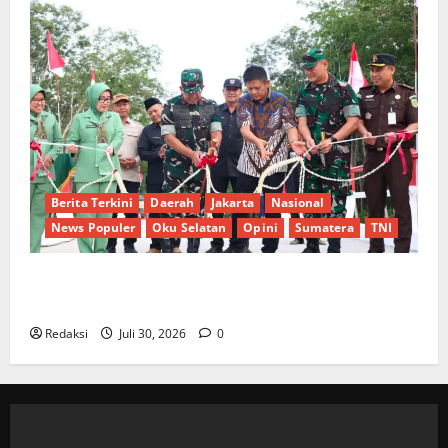
Berita Terkini
Daerah
Jakarta
Nasional
News Populer
Oku Selatan
Opini
Sumatera
TNI
Sinergi Pemkab OKU Timur dan TNI: Jembatan Beton
Garuda Resmi Beroperasi di Desa Baban Rejo
Redaksi
Juli 30, 2026
0