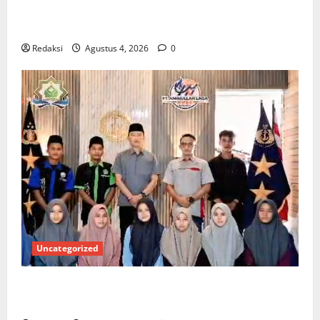
*Wamendagri Wiyagus Dorong Percepatan Desa dan
Kelurahan Siaga TBC di Provinsi Riau*
Redaksi
Agustus 4, 2026
0
Uncategorized
Kuota Terbatas! STAI Aminullah Pesisir Barat Resmi
Buka Penerimaan Mahasiswa Baru dan Beasiswa KIP