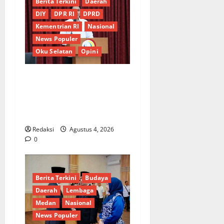
Berita Terkini
Daerah
DIY
DPR RI
DPRD
Kementrian RI
Nasional
News Populer
Oku Selatan
Opini
*Wamendagri Wiyagus
Dorong Percepatan Desa
dan Kelurahan Siaga TBC di
Provinsi Riau*
Redaksi
Agustus 4, 2026
0
Berita Terkini
Budaya
Daerah
Lembaga
Medan
Nasional
News Populer