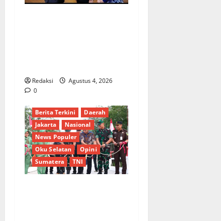
Penunjukan Plh Sekda Kota
Medan Disorot, Adi Warman
Lubis Pertanyakan
Komitmen terhadap Sistem
Merit
Redaksi
Agustus 4, 2026
0
Berita Terkini
Daerah
Jakarta
Nasional
News Populer
Oku Selatan
Opini
Sumatera
TNI
Sinergi Pemkab OKU Timur
dan TNI: Jembatan Beton
Garuda Resmi Beroperasi di