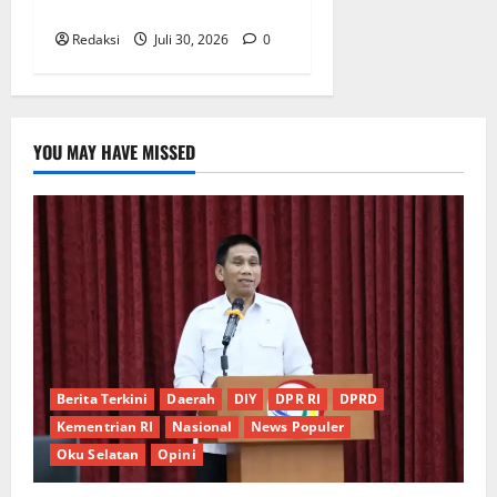
Desa Baban Rejo
Redaksi
Juli 30, 2026
0
YOU MAY HAVE MISSED
Berita Terkini
Daerah
DIY
DPR RI
DPRD
Kementrian RI
Nasional
News Populer
Oku Selatan
Opini