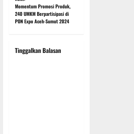
t
Momentum Promosi Produk,
240 UMKM Berpartisipasi di
n
PON Expo Aceh-Sumut 2024
a
v
Tinggalkan Balasan
i
g
a
t
i
o