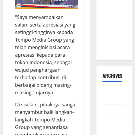
PEMBAHASAN
HIBAH DAN
“Saya menyampaikan
BANTUAN
salam serta apresiasi yang
SOSIAL
setinggi-tingginya kepada
TAHUN
Tempo Media Group yang
ANGGARAN
telah menginisiasi acara
2026–2027
apresiasi kepada para
tokoh Indonesia, sebagai
wujud penghargaan
ARCHIVES
terhadap kontribusi di
berbagai bidang masing-
Agustus
masing,” ujarnya.
2026
Di sisi lain, pihaknya sangat
Juli 2026
menyambut baik langkah-
langkah Tempo Media
Juni 2026
Group yang senantiasa
Mei 2026
memberikan informasi