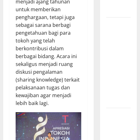
menjadi ajang tahunan
Sistem
untuk memberikan
Merit
penghargaan, tetapi juga
Sinergi
sebagai sarana berbagi
Pemkab
pengetahuan bagi para
OKU Timur
tokoh yang telah
dan TNI:
berkontribusi dalam
Jembatan
berbagai bidang. Acara ini
Beton
sekaligus menjadi ruang
Garuda
diskusi pengalaman
Resmi
(sharing knowledge) terkait
Beroperasi
pelaksanaan tugas dan
di Desa
kewajiban agar menjadi
Baban Rejo
lebih baik lagi.
SEKDA OKU
SELATAN
PIMPIN
RAPAT