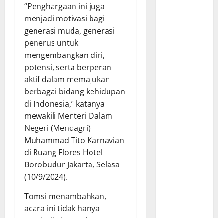
“Penghargaan ini juga
Pesisir
menjadi motivasi bagi
Barat
generasi muda, generasi
Resmi Buka
penerus untuk
Penerimaan
mengembangkan diri,
Mahasiswa
potensi, serta berperan
Baru dan
aktif dalam memajukan
Beasiswa
berbagai bidang kehidupan
KIP
di Indonesia,” katanya
Penunjukan
mewakili Menteri Dalam
Plh Sekda
Negeri (Mendagri)
Kota Medan
Muhammad Tito Karnavian
Disorot, Adi
di Ruang Flores Hotel
Warman
Borobudur Jakarta, Selasa
Lubis
(10/9/2024).
Pertanyakan
Tomsi menambahkan,
Komitmen
acara ini tidak hanya
terhadap