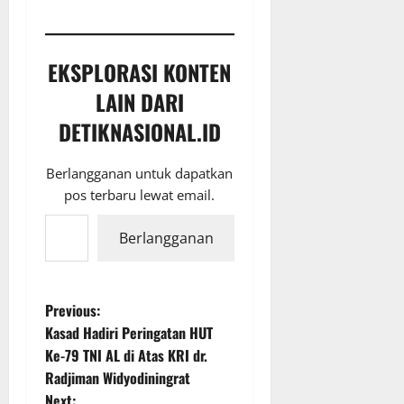
EKSPLORASI KONTEN
LAIN DARI
DETIKNASIONAL.ID
Berlangganan untuk dapatkan
pos terbaru lewat email.
Ketikkan email Anda...
Berlangganan
P
Previous:
Kasad Hadiri Peringatan HUT
o
Ke-79 TNI AL di Atas KRI dr.
Radjiman Widyodiningrat
s
Next: