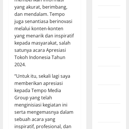
yang akurat, berimbang,
April 2026
dan mendalam. Tempo
juga senantiasa berinovasi
Maret 2026
melalui konten-konten
Februari
yang menarik dan inspiratif
2026
kepada masyarakat, salah
satunya acara Apresiasi
Januari
Tokoh Indonesia Tahun
2026
2024.
Desember
“Untuk itu, sekali lagi saya
2025
memberikan apresiasi
November
kepada Tempo Media
2025
Group yang telah
menginisiasi kegiatan ini
Oktober
serta mengemasnya dalam
2025
sebuah acara yang
inspiratif, profesional, dan
September