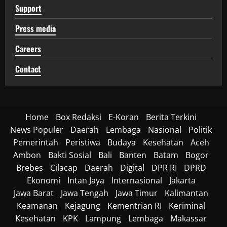
Support
Press media
Careers
Contact
Home
Box Redaksi
E-Koran
Berita Terkini
News Populer
Daerah
Lembaga
Nasional
Politik
Pemerintah
Peristiwa
Budaya
Kesehatan
Aceh
Ambon
Bakti Sosial
Bali
Banten
Batam
Bogor
Brebes
Cilacap
Daerah
Digital
DPR RI
DPRD
Ekonomi
Intan Jaya
Internasional
Jakarta
Jawa Barat
Jawa Tengah
Jawa Timur
Kalimantan
Keamanan
Kejagung
Kementrian RI
Keriminal
Kesehatan
KPK
Lampung
Lembaga
Makassar