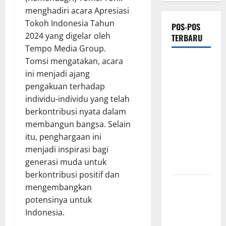
menghadiri acara Apresiasi
Tokoh Indonesia Tahun
POS-POS
2024 yang digelar oleh
TERBARU
Tempo Media Group.
Tomsi mengatakan, acara
*Wamendagri
ini menjadi ajang
Wiyagus
pengakuan terhadap
Dorong
individu-individu yang telah
Percepatan
berkontribusi nyata dalam
Desa dan
membangun bangsa. Selain
Kelurahan
itu, penghargaan ini
Siaga TBC
menjadi inspirasi bagi
di Provinsi
generasi muda untuk
Riau*
berkontribusi positif dan
Kuota
mengembangkan
Terbatas!
potensinya untuk
STAI
Indonesia.
Aminullah