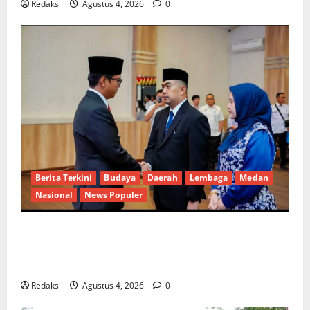
Redaksi
Agustus 4, 2026
0
Berita Terkini
Budaya
Daerah
Lembaga
Medan
Nasional
News Populer
Penunjukan Plh Sekda Kota Medan Disorot, Adi
Warman Lubis Pertanyakan Komitmen terhadap
Sistem Merit
Redaksi
Agustus 4, 2026
0