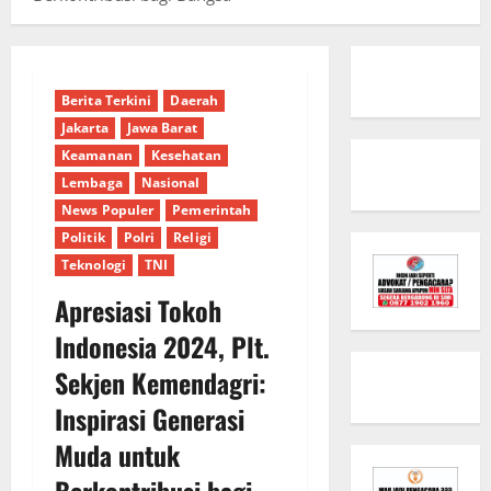
Berita Terkini
Daerah
Jakarta
Jawa Barat
Keamanan
Kesehatan
Lembaga
Nasional
News Populer
Pemerintah
Politik
Polri
Religi
Teknologi
TNI
Apresiasi Tokoh
Indonesia 2024, Plt.
Sekjen Kemendagri:
Inspirasi Generasi
Muda untuk