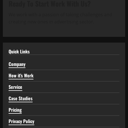
Ready To Start
Work With Us?
We work with a passion of taking challenges and
creating new ones in advertising sector.
Quick Links
Company
How it’s Work
Service
Case Studies
Pricing
Privacy Policy