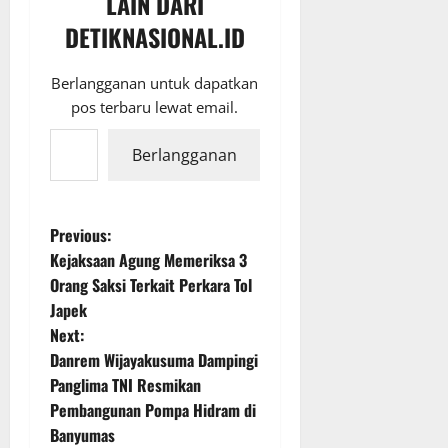
LAIN DARI
DETIKNASIONAL.ID
Berlangganan untuk dapatkan
pos terbaru lewat email.
Ketikkan email Anda...
Berlangganan
P
Previous:
Kejaksaan Agung Memeriksa 3
o
Orang Saksi Terkait Perkara Tol
Japek
s
Next:
t
Danrem Wijayakusuma Dampingi
Panglima TNI Resmikan
n
Pembangunan Pompa Hidram di
Banyumas