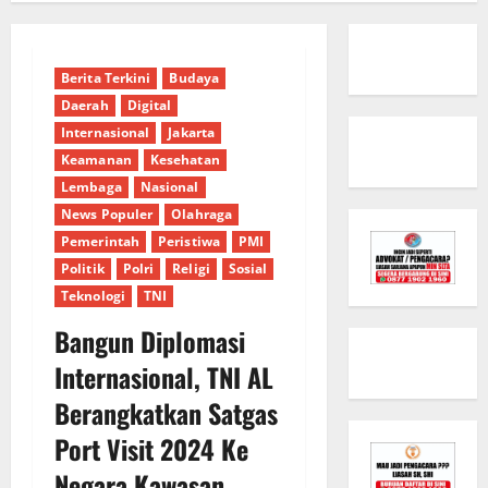
Berita Terkini
Budaya
Daerah
Digital
Internasional
Jakarta
Keamanan
Kesehatan
Lembaga
Nasional
News Populer
Olahraga
Pemerintah
Peristiwa
PMI
Politik
Polri
Religi
Sosial
Teknologi
TNI
Bangun Diplomasi
Internasional, TNI AL
Berangkatkan Satgas
Port Visit 2024 Ke
Negara Kawasan