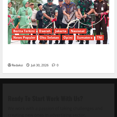
Berita Terkini
Daerah
Jakarta
Nasional
News Populer
Oku Selatan
Opini
Sumatera
TNI
Sinergi Pemkab OKU Timur dan TNI: Jembatan Beton
Garuda Resmi Beroperasi di Desa Baban Rejo
Redaksi
Juli 30, 2026
0
Ready To Start
Work With Us?
We work with a passion of taking challenges and
creating new ones in advertising sector.