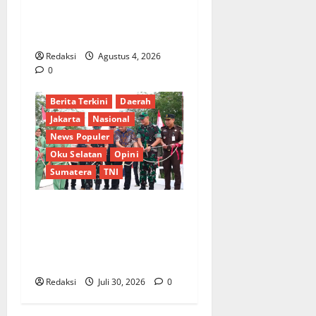
Lubis Pertanyakan
Komitmen terhadap Sistem
Merit
Redaksi
Agustus 4, 2026
0
Berita Terkini
Daerah
Jakarta
Nasional
News Populer
Oku Selatan
Opini
Sumatera
TNI
Sinergi Pemkab OKU Timur
dan TNI: Jembatan Beton
Garuda Resmi Beroperasi di
Desa Baban Rejo
Redaksi
Juli 30, 2026
0