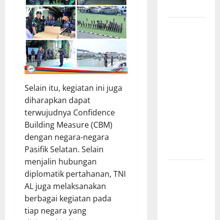
Merit
Sinergi
Pemkab
OKU Timur
dan TNI:
Jembatan
Selain itu, kegiatan ini juga
Beton
diharapkan dapat
Garuda
terwujudnya Confidence
Resmi
Building Measure (CBM)
Beroperasi
dengan negara-negara
di Desa
Pasifik Selatan. Selain
Baban Rejo
menjalin hubungan
SEKDA OKU
diplomatik pertahanan, TNI
SELATAN
AL juga melaksanakan
PIMPIN
berbagai kegiatan pada
RAPAT
tiap negara yang
PEMBAHASAN