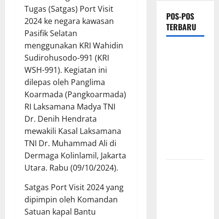
Tugas (Satgas) Port Visit
POS-POS
2024 ke negara kawasan
TERBARU
Pasifik Selatan
menggunakan KRI Wahidin
*Wamendagri
Sudirohusodo-991 (KRI
Wiyagus
WSH-991). Kegiatan ini
Dorong
dilepas oleh Panglima
Percepatan
Koarmada (Pangkoarmada)
Desa dan
RI Laksamana Madya TNI
Kelurahan
Dr. Denih Hendrata
Siaga TBC
mewakili Kasal Laksamana
di Provinsi
TNI Dr. Muhammad Ali di
Riau*
Dermaga Kolinlamil, Jakarta
Utara. Rabu (09/10/2024).
Kuota
Terbatas!
Satgas Port Visit 2024 yang
STAI
dipimpin oleh Komandan
Aminullah
Satuan kapal Bantu
Pesisir