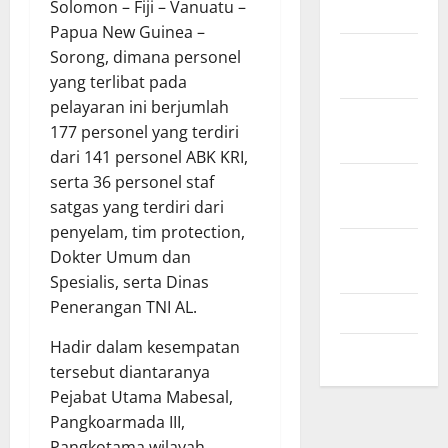
Solomon – Fiji – Vanuatu –
2024
Papua New Guinea –
November
Sorong, dimana personel
2024
yang terlibat pada
pelayaran ini berjumlah
Oktober
177 personel yang terdiri
2024
dari 141 personel ABK KRI,
serta 36 personel staf
September
satgas yang terdiri dari
2024
penyelam, tim protection,
Agustus
Dokter Umum dan
2024
Spesialis, serta Dinas
Penerangan TNI AL.
Juli 2024
Hadir dalam kesempatan
Mei 2024
tersebut diantaranya
Pejabat Utama Mabesal,
Pangkoarmada III,
Pangkotama wilayah