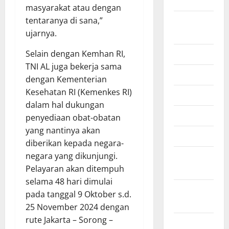
2025
masyarakat atau dengan
tentaranya di sana,”
Agustus
ujarnya.
2025
Selain dengan Kemhan RI,
Juli 2025
TNI AL juga bekerja sama
Juni 2025
dengan Kementerian
Kesehatan RI (Kemenkes RI)
Mei 2025
dalam hal dukungan
April 2025
penyediaan obat-obatan
yang nantinya akan
Maret 2025
diberikan kepada negara-
negara yang dikunjungi.
Februari
Pelayaran akan ditempuh
2025
selama 48 hari dimulai
Januari
pada tanggal 9 Oktober s.d.
2025
25 November 2024 dengan
rute Jakarta – Sorong –
Desember