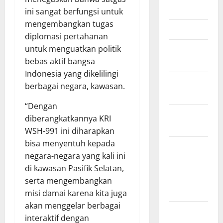
April 2026
ini sangat berfungsi untuk
mengembangkan tugas
Maret 2026
diplomasi pertahanan
untuk menguatkan politik
Februari
bebas aktif bangsa
2026
Indonesia yang dikelilingi
Januari
berbagai negara, kawasan.
2026
“Dengan
Desember
diberangkatkannya KRI
2025
WSH-991 ini diharapkan
bisa menyentuh kepada
November
negara-negara yang kali ini
2025
di kawasan Pasifik Selatan,
Oktober
serta mengembangkan
2025
misi damai karena kita juga
akan menggelar berbagai
September
interaktif dengan