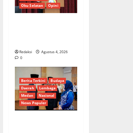
Oku Selatan
Opini
*Wamendagri Wiyagus
Dorong Percepatan Desa
dan Kelurahan Siaga TBC di
Provinsi Riau*
Redaksi
Agustus 4, 2026
0
Berita Terkini
Budaya
Daerah
Lembaga
Medan
Nasional
News Populer
Penunjukan Plh Sekda Kota
Medan Disorot, Adi Warman