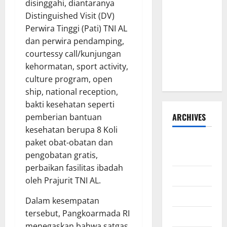
disinggahi, diantaranya
HIBAH DAN
Distinguished Visit (DV)
BANTUAN
Perwira Tinggi (Pati) TNI AL
SOSIAL
dan perwira pendamping,
TAHUN
courtessy call/kunjungan
ANGGARAN
kehormatan, sport activity,
2026–2027
culture program, open
ship, national reception,
bakti kesehatan seperti
ARCHIVES
pemberian bantuan
kesehatan berupa 8 Koli
paket obat-obatan dan
Agustus
pengobatan gratis,
2026
perbaikan fasilitas ibadah
Juli 2026
oleh Prajurit TNI AL.
Juni 2026
Dalam kesempatan
tersebut, Pangkoarmada RI
Mei 2026
menegaskan bahwa satgas