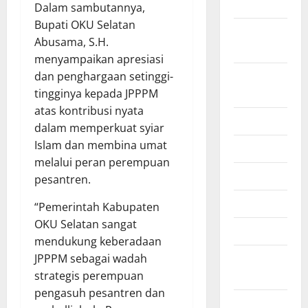
2025
Dalam sambutannya,
Bupati OKU Selatan
September
Abusama, S.H.
2025
menyampaikan apresiasi
Agustus
dan penghargaan setinggi-
2025
tingginya kepada JPPPM
atas kontribusi nyata
Juli 2025
dalam memperkuat syiar
Islam dan membina umat
Juni 2025
melalui peran perempuan
Mei 2025
pesantren.
April 2025
“Pemerintah Kabupaten
OKU Selatan sangat
Maret 2025
mendukung keberadaan
Februari
JPPPM sebagai wadah
2025
strategis perempuan
pengasuh pesantren dan
Januari