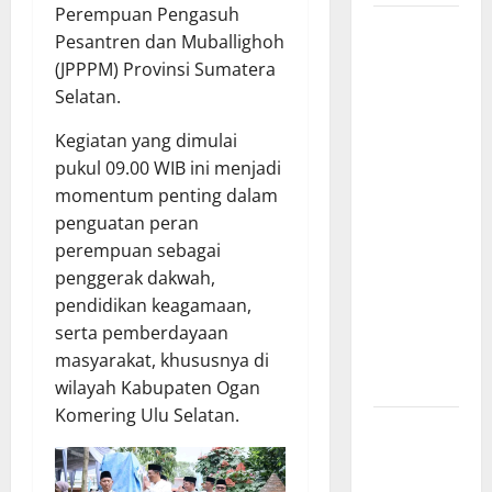
Perempuan Pengasuh
Bantu
Pesantren dan Muballighoh
Penuhi
(JPPPM) Provinsi Sumatera
Kebutuhan
Selatan.
Pokok,
Warga Gang
Kegiatan yang dimulai
Paradis RW
pukul 09.00 WIB ini menjadi
02 Sambut
momentum penting dalam
Antusias
penguatan peran
Dropship
perempuan sebagai
Air Bersih
penggerak dakwah,
Bersama
pendidikan keagamaan,
Dedi
serta pemberdayaan
Risyanto
masyarakat, khususnya di
S.H.
wilayah Kabupaten Ogan
Komering Ulu Selatan.
Respons
Cepat
Keluhan