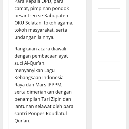
Para Kepala OPD, para
Juni 2026
camat, pimpinan pondok
Mei 2026
pesantren se-Kabupaten
OKU Selatan, tokoh agama,
April 2026
tokoh masyarakat, serta
Maret 2026
undangan lainnya.
Februari
Rangkaian acara diawali
2026
dengan pembacaan ayat
suci Al-Qur’an,
Januari
menyanyikan Lagu
2026
Kebangsaan Indonesia
Raya dan Mars JPPPM,
Desember
serta dimeriahkan dengan
2025
penampilan Tari Zipin dan
November
lantunan selawat oleh para
2025
santri Ponpes Roudlatul
Qur’an.
Oktober