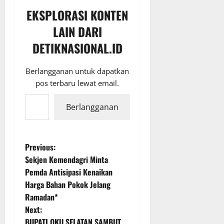
EKSPLORASI KONTEN
LAIN DARI
DETIKNASIONAL.ID
Berlangganan untuk dapatkan
pos terbaru lewat email.
Ketikkan email Anda...
Berlangganan
P
Previous:
Sekjen Kemendagri Minta
o
Pemda Antisipasi Kenaikan
Harga Bahan Pokok Jelang
s
Ramadan*
t
Next:
BUPATI OKU SELATAN SAMBUT