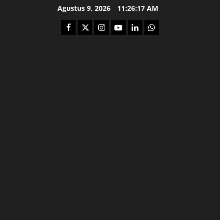
Skip
Agustus 9, 2026
11:26:18 AM
to
Facebook
Twitter
Instagram
Youtube
Linkedin
Whatsapp
content