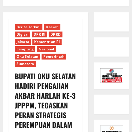
Berita Terkini
Daerah
Digital
DPR RI
DPRD
Jakarta
Kementrian RI
Lampung
Nasional
Oku Selatan
Pemerintah
Sumatera
BUPATI OKU SELATAN
HADIRI PENGAJIAN
AKBAR HARLAH KE-3
JPPPM, TEGASKAN
PERAN STRATEGIS
PEREMPUAN DALAM