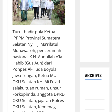
Warga, H.
Hadi
Susanto
dan Dedi
Risyanto
Turut hadir pula Ketua
Gelar Bakti
JPPPM Provinsi Sumatera
Sosial Air
Selatan Ny. Hj. Ma’rifatul
Bersih di
Munawaroh, penceramah
Kersana
nasional K.H. Aunullah A’la
Habib (Gus Aun) dari
Ponpes Al-Huda Boyolali
ARCHIVES
Jawa Tengah, Ketua MUI
OKU Selatan KH. Ali Fu’ad
Agustus
selaku tuan rumah, unsur
2026
Forkopimda, anggota DPRD
OKU Selatan, jajaran Polres
Juli 2026
OKU Selatan, Kemenag,