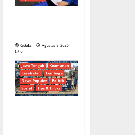
Dinamika Politik Internal
Demokrat Brebes: Dua Figur
Siap Berebut Kursi Ketua di
Muscab
Redaksi
Agustus 8, 2026
Berita Terkini
Brebes
0
Budaya
Daerah
Jawa Tengah
Keamanan
Kesehatan
Lembaga
News Populer
Politik
Sosial
Tips & Tricks
Bantu Penuhi Kebutuhan
Pokok, Warga Gang Paradis
RW 02 Sambut Antusias
Dropship Air Bersih
Bersama Dedi Risyanto S.H.