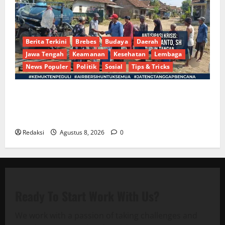
Berita Terkini
Brebes
Budaya
Daerah
Jawa Tengah
Keamanan
Kesehatan
Lembaga
News Populer
Politik
Sosial
Tips & Tricks
Bantu Penuhi Kebutuhan Pokok, Warga Gang Paradis
RW 02 Sambut Antusias Dropship Air Bersih
Bersama Dedi Risyanto S.H.
Redaksi
Agustus 8, 2026
0
Ready To Start
Work With Us?
We work with a passion of taking challenges and