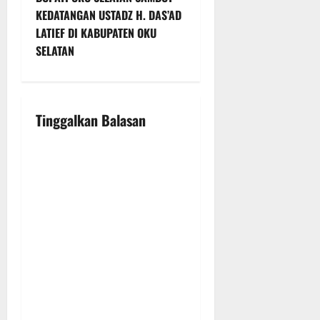
n
KEDATANGAN USTADZ H. DAS’AD
LATIEF DI KABUPATEN OKU
a
SELATAN
v
i
Tinggalkan Balasan
g
a
t
i
o
n