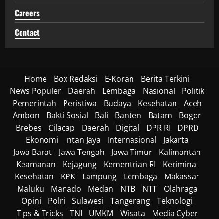
Careers
Contact
Home
Box Redaksi
E-Koran
Berita Terkini
News Populer
Daerah
Lembaga
Nasional
Politik
Pemerintah
Peristiwa
Budaya
Kesehatan
Aceh
Ambon
Bakti Sosial
Bali
Banten
Batam
Bogor
Brebes
Cilacap
Daerah
Digital
DPR RI
DPRD
Ekonomi
Intan Jaya
Internasional
Jakarta
Jawa Barat
Jawa Tengah
Jawa Timur
Kalimantan
Keamanan
Kejagung
Kementrian RI
Keriminal
Kesehatan
KPK
Lampung
Lembaga
Makassar
Maluku
Manado
Medan
NTB
NTT
Olahraga
Opini
Polri
Sulawesi
Tangerang
Teknologi
Tips & Tricks
TNI
UMKM
Wisata
Media Cyber