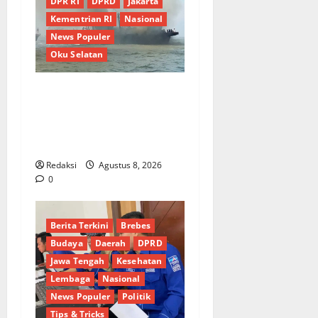
DPR RI
DPRD
Jakarta
Kementrian RI
Nasional
News Populer
Oku Selatan
Kebocoran Knalpot Diduga
Picu Kebakaran Kapal Pukat
Teri KM Merpati Indah 7 di
Perairan Belawan
Redaksi
Agustus 8, 2026
0
Berita Terkini
Brebes
Budaya
Daerah
DPRD
Jawa Tengah
Kesehatan
Lembaga
Nasional
News Populer
Politik
Tips & Tricks