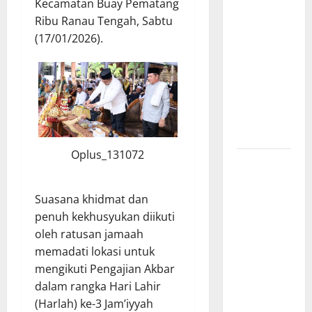
Kecamatan Buay Pematang
Diduga Picu
Ribu Ranau Tengah, Sabtu
Kebakaran
(17/01/2026).
Kapal Pukat
Teri KM
Merpati
Indah 7 di
Perairan
Belawan
Oplus_131072
Dinamika
Politik
Internal
Suasana khidmat dan
Demokrat
penuh kekhusyukan diikuti
Brebes: Dua
oleh ratusan jamaah
Figur Siap
memadati lokasi untuk
Berebut
mengikuti Pengajian Akbar
Kursi Ketua
dalam rangka Hari Lahir
di Muscab
(Harlah) ke-3 Jam’iyyah