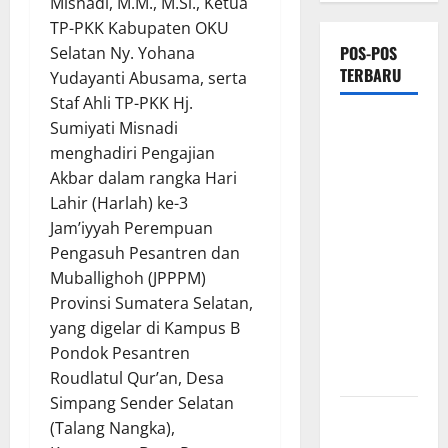
Misnadi, M.M., M.Si., Ketua
TP-PKK Kabupaten OKU
POS-POS
Selatan Ny. Yohana
TERBARU
Yudayanti Abusama, serta
Staf Ahli TP-PKK Hj.
PEMKAB
Sumiyati Misnadi
OKU
menghadiri Pengajian
SELATAN
Akbar dalam rangka Hari
PERKUAT
Lahir (Harlah) ke-3
SINERGI
Jam’iyyah Perempuan
BEDAH
Pengasuh Pesantren dan
RUMAH
Muballighoh (JPPPM)
DAN
Provinsi Sumatera Selatan,
OPTIMALISASI
yang digelar di Kampus B
POSYANDU
Pondok Pesantren
6 SPM
Roudlatul Qur’an, Desa
Simpang Sender Selatan
Kebocoran
(Talang Nangka),
Knalpot