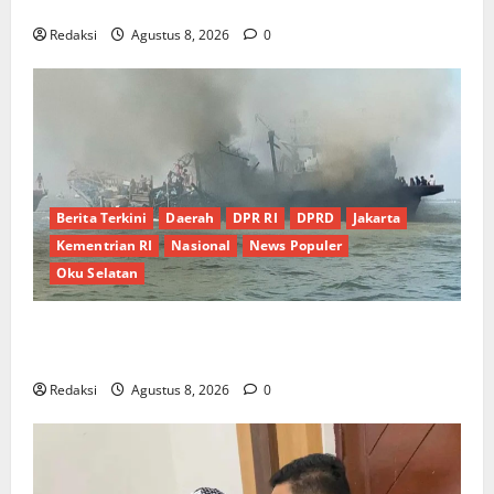
RUMAH DAN OPTIMALISASI POSYANDU 6 SPM
Redaksi
Agustus 8, 2026
0
Berita Terkini
Daerah
DPR RI
DPRD
Jakarta
Kementrian RI
Nasional
News Populer
Oku Selatan
Kebocoran Knalpot Diduga Picu Kebakaran Kapal
Pukat Teri KM Merpati Indah 7 di Perairan Belawan
Redaksi
Agustus 8, 2026
0