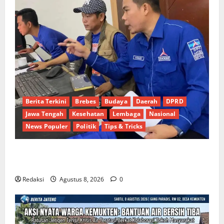
Berita Terkini
Brebes
Budaya
Daerah
DPRD
Jawa Tengah
Kesehatan
Lembaga
Nasional
News Populer
Politik
Tips & Tricks
Dinamika Politik Internal Demokrat Brebes: Dua
Figur Siap Berebut Kursi Ketua di Muscab
Redaksi
Agustus 8, 2026
0