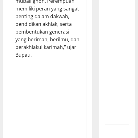
muballighoh. Perempuan
2025
memiliki peran yang sangat
penting dalam dakwah,
Desember
pendidikan akhlak, serta
2024
pembentukan generasi
November
yang beriman, berilmu, dan
2024
berakhlakul karimah,” ujar
Bupati.
Oktober
2024
September
2024
Agustus
2024
Juli 2024
Mei 2024