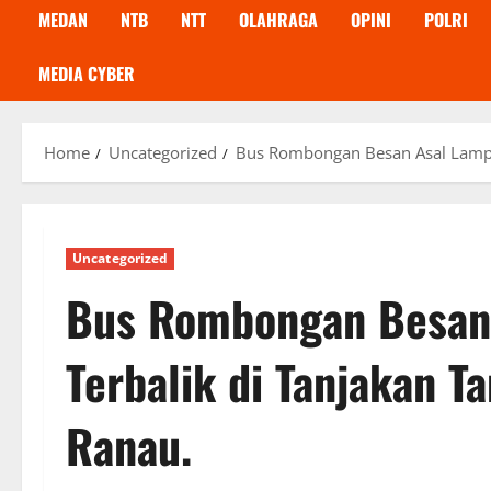
MEDAN
NTB
NTT
OLAHRAGA
OPINI
POLRI
MEDIA CYBER
Home
Uncategorized
Bus Rombongan Besan Asal Lampu
Uncategorized
Bus Rombongan Besan
Terbalik di Tanjakan 
Ranau.