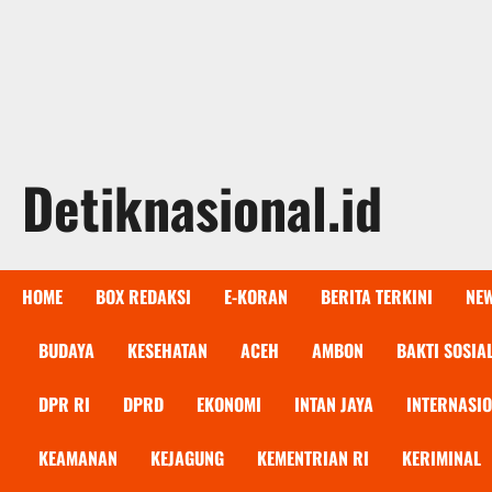
Detiknasional.id
HOME
BOX REDAKSI
E-KORAN
BERITA TERKINI
NE
BUDAYA
KESEHATAN
ACEH
AMBON
BAKTI SOSIA
DPR RI
DPRD
EKONOMI
INTAN JAYA
INTERNASI
KEAMANAN
KEJAGUNG
KEMENTRIAN RI
KERIMINAL