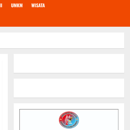
NI
UMKM
WISATA