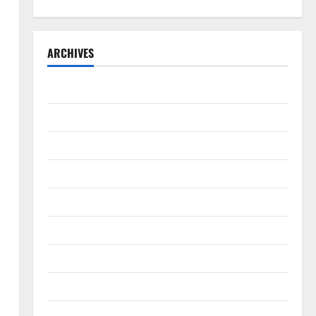
ARCHIVES
Agustus 2026
Juli 2026
Juni 2026
Mei 2026
April 2026
Maret 2026
Februari 2026
Januari 2026
Desember 2025