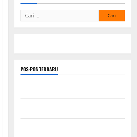
Cari
untuk:
POS-POS TERBARU
Ketua Gaspool Lampung Apresiasi Polda Lampung,
Aplikasi SIGER Presisi sangat membantu Masyarakat
*Wamendagri Wiyagus Dorong Percepatan Desa dan
Kelurahan Siaga TBC di Provinsi Riau*
Kuota Terbatas! STAI Aminullah Pesisir Barat Resmi
Buka Penerimaan Mahasiswa Baru dan Beasiswa KIP