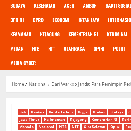
BUDAYA
KESEHATAN
ACEH
AMBON
BAKTI SOSIA
DPR RI
DPRD
EKONOMI
INTAN JAYA
INTERNASI
KEAMANAN
KEJAGUNG
KEMENTRIAN RI
KERIMINAL
MEDAN
NTB
NTT
OLAHRAGA
OPINI
POLRI
MEDIA CYBER
Home
Nasional
Dari Warkop Janda: Para Pemimpin Reda
Bali
Banten
Berita Terkini
Bogor
Brebes
Budaya
C
Jawa Timur
Kalimantan
Kejagung
Kementrian RI
Keri
Manado
Nasional
NTB
NTT
Oku Selatan
Opini
Pe