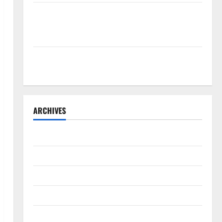
Penunjukan Plh Sekda Kota Medan Disorot, Adi
Warman Lubis Pertanyakan Komitmen terhadap
Sistem Merit
Sinergi Pemkab OKU Timur dan TNI: Jembatan Beton
Garuda Resmi Beroperasi di Desa Baban Rejo
ARCHIVES
Agustus 2026
Juli 2026
Juni 2026
Mei 2026
April 2026