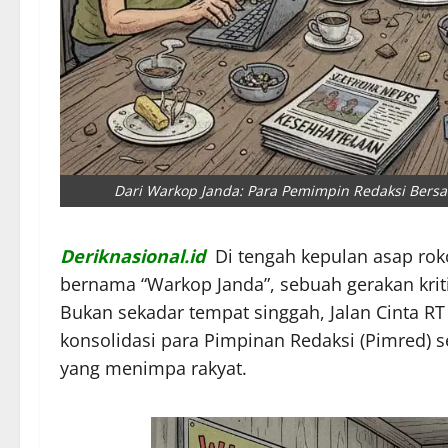
Dari Warkop Janda: Para Pemimpin Redaksi Bersa
Deriknasional.id
Di tengah kepulan asap ro
bernama “Warkop Janda”, sebuah gerakan kritis
Bukan sekadar tempat singgah, Jalan Cinta RT 
konsolidasi para Pimpinan Redaksi (Pimred) s
yang menimpa rakyat.