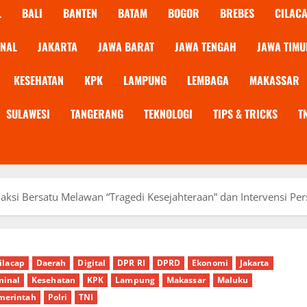
L
BALI
BANTEN
BATAM
BOGOR
BREBES
CILAC
ONAL
JAKARTA
JAWA BARAT
JAWA TENGAH
JAWA TIMU
KESEHATAN
KPK
LAMPUNG
LEMBAGA
MAKASSAR
SULAWESI
TANGERANG
TEKNOLOGI
TIPS & TRICKS
T
ksi Bersatu Melawan “Tragedi Kesejahteraan” dan Intervensi Per
ilacap
Daerah
Digital
DPR RI
DPRD
Ekonomi
Jakarta
minal
Kesehatan
KPK
Lampung
Makassar
Maluku
merintah
Polri
TNI