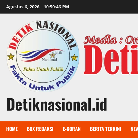
Skip
Agustus 6, 2026
10:50:48 PM
to
content
Detiknasional.id
HOME
BOX REDAKSI
E-KORAN
BERITA TERKINI
NE