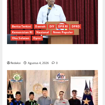
Berita Terkini
Daerah
DIY
DPR RI
DPRD
Kementrian RI
Nasional
News Populer
Oku Selatan
Opini
*Wamendagri Wiyagus Dorong Percepatan Desa dan
Kelurahan Siaga TBC di Provinsi Riau*
Redaksi
Agustus 4, 2026
0