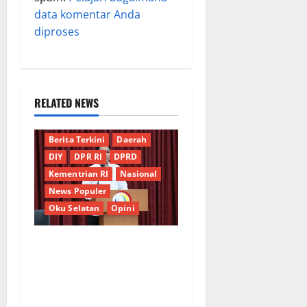
data komentar Anda
diproses
RELATED NEWS
Berita Terkini
Daerah
DIY
DPR RI
DPRD
Kementrian RI
Nasional
News Populer
Oku Selatan
Opini
*Wamendagri Wiyagus
Dorong Percepatan Desa
dan Kelurahan Siaga TBC di
Provinsi Riau*