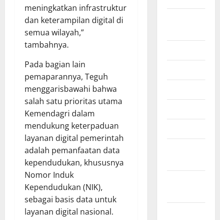
meningkatkan infrastruktur
Agustus
dan keterampilan digital di
2025
semua wilayah,”
tambahnya.
Juli 2025
Pada bagian lain
Juni 2025
pemaparannya, Teguh
menggarisbawahi bahwa
Mei 2025
salah satu prioritas utama
April 2025
Kemendagri dalam
mendukung keterpaduan
Maret 2025
layanan digital pemerintah
Februari
adalah pemanfaatan data
2025
kependudukan, khususnya
Nomor Induk
Januari
Kependudukan (NIK),
2025
sebagai basis data untuk
layanan digital nasional.
Desember