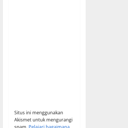
a
t
i
o
n
Situs ini menggunakan
Akismet untuk mengurangi
spam.
Pelajari bagaimana