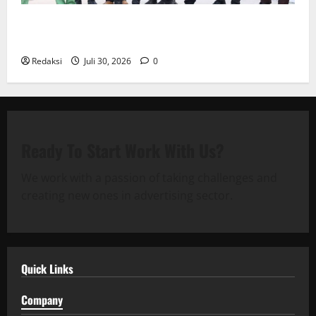
Sinergi Pemkab OKU Timur dan TNI: Jembatan Beton
Garuda Resmi Beroperasi di Desa Baban Rejo
Redaksi
Juli 30, 2026
0
Ready To Start
Work With Us?
We work with a passion of taking challenges and
creating new ones in advertising sector.
Quick Links
Company