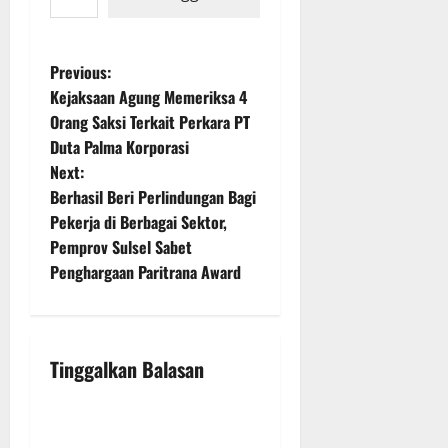
P
Previous:
Kejaksaan Agung Memeriksa 4
o
Orang Saksi Terkait Perkara PT
Duta Palma Korporasi
s
Next:
t
Berhasil Beri Perlindungan Bagi
Pekerja di Berbagai Sektor,
n
Pemprov Sulsel Sabet
Penghargaan Paritrana Award
a
v
i
Tinggalkan Balasan
g