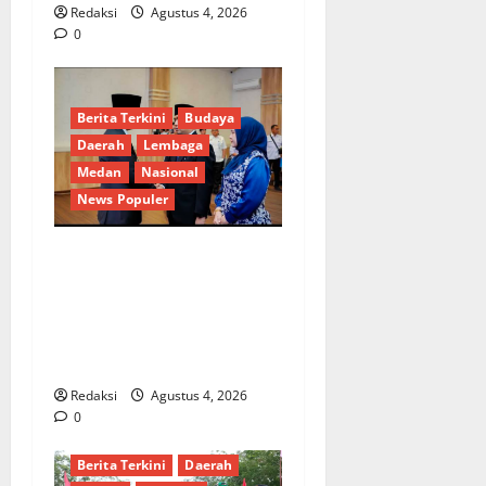
Redaksi
Agustus 4, 2026
0
Berita Terkini
Budaya
Daerah
Lembaga
Medan
Nasional
News Populer
Penunjukan Plh Sekda Kota
Medan Disorot, Adi Warman
Lubis Pertanyakan
Komitmen terhadap Sistem
Merit
Redaksi
Agustus 4, 2026
0
Berita Terkini
Daerah