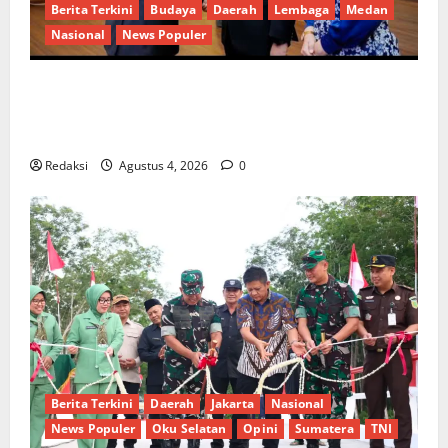
Berita Terkini
Budaya
Daerah
Lembaga
Medan
Nasional
News Populer
Penunjukan Plh Sekda Kota Medan Disorot, Adi
Warman Lubis Pertanyakan Komitmen terhadap
Sistem Merit
Redaksi
Agustus 4, 2026
0
Berita Terkini
Daerah
Jakarta
Nasional
News Populer
Oku Selatan
Opini
Sumatera
TNI