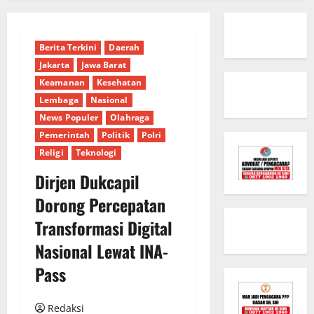
Berita Terkini
Daerah
Jakarta
Jawa Barat
Keamanan
Kesehatan
Lembaga
Nasional
News Populer
Olahraga
Pemerintah
Politik
Polri
Religi
Teknologi
Dirjen Dukcapil
Dorong Percepatan
Transformasi Digital
Nasional Lewat INA-
Pass
Redaksi