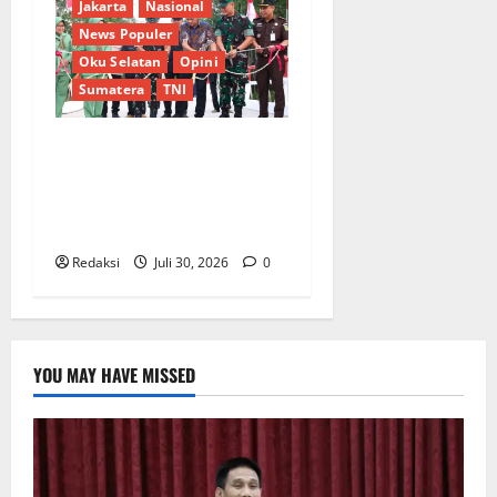
Jakarta
Nasional
News Populer
Oku Selatan
Opini
Sumatera
TNI
Sinergi Pemkab OKU Timur
dan TNI: Jembatan Beton
Garuda Resmi Beroperasi di
Desa Baban Rejo
Redaksi
Juli 30, 2026
0
YOU MAY HAVE MISSED