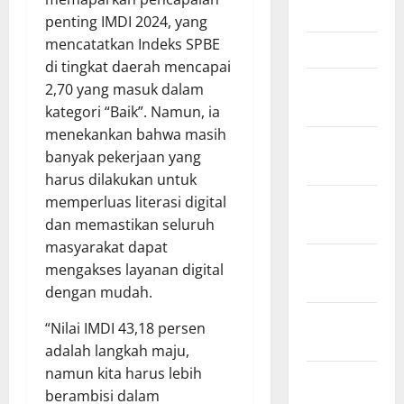
April 2026
penting IMDI 2024, yang
mencatatkan Indeks SPBE
Maret 2026
di tingkat daerah mencapai
Februari
2,70 yang masuk dalam
2026
kategori “Baik”. Namun, ia
menekankan bahwa masih
Januari
banyak pekerjaan yang
2026
harus dilakukan untuk
memperluas literasi digital
Desember
dan memastikan seluruh
2025
masyarakat dapat
November
mengakses layanan digital
2025
dengan mudah.
Oktober
“Nilai IMDI 43,18 persen
2025
adalah langkah maju,
namun kita harus lebih
September
berambisi dalam
2025