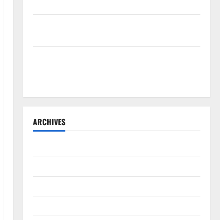
Sistem Merit
Sinergi Pemkab OKU Timur dan TNI: Jembatan Beton
Garuda Resmi Beroperasi di Desa Baban Rejo
SEKDA OKU SELATAN PIMPIN RAPAT PEMBAHASAN
HIBAH DAN BANTUAN SOSIAL TAHUN ANGGARAN
2026–2027
ARCHIVES
Agustus 2026
Juli 2026
Juni 2026
Mei 2026