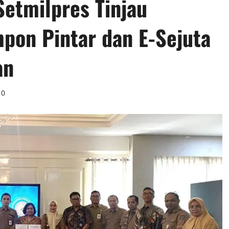
Setmilpres Tinjau
pon Pintar dan E-Sejuta
an
0