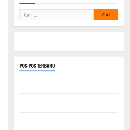
Cari
untuk:
POS-POS TERBARU
*Wamendagri Wiyagus Dorong Percepatan Desa dan
Kelurahan Siaga TBC di Provinsi Riau*
Kuota Terbatas! STAI Aminullah Pesisir Barat Resmi
Buka Penerimaan Mahasiswa Baru dan Beasiswa KIP
Penunjukan Plh Sekda Kota Medan Disorot, Adi
Warman Lubis Pertanyakan Komitmen terhadap