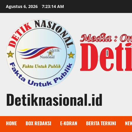
Skip
Agustus 6, 2026
7:23:15 AM
to
content
Detiknasional.id
HOME
BOX REDAKSI
E-KORAN
BERITA TERKINI
NE