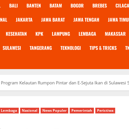
L
BALI
BANTEN
BATAM
BOGOR
BREBES
CILAC
ONAL
JAKARTA
JAWA BARAT
JAWA TENGAH
JAWA TIMU
KESEHATAN
KPK
LAMPUNG
LEMBAGA
MAKASSAR
SULAWESI
TANGERANG
TEKNOLOGI
TIPS & TRICKS
T
u Program Kelautan Rumpon Pintar dan E-Sejuta Ikan di Sulawesi 
Lembaga
Nasional
News Populer
Pemerintah
Peristiwa