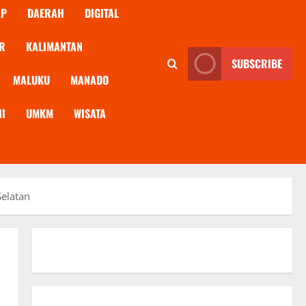
AP
DAERAH
DIGITAL
R
KALIMANTAN
SUBSCRIBE
MALUKU
MANADO
NI
UMKM
WISATA
Selatan