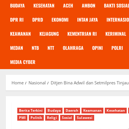
BUDAYA
KESEHATAN
ACEH
AMBON
BAKTI SOSIA
DPR RI
DPRD
EKONOMI
INTAN JAYA
INTERNASI
KEAMANAN
KEJAGUNG
KEMENTRIAN RI
KERIMINAL
MEDAN
NTB
NTT
OLAHRAGA
OPINI
POLRI
MEDIA CYBER
Home
Nasional
Ditjen Bina Adwil dan Setmilpres Tinja
Berita Terkini
Budaya
Daerah
Keamanan
Kesehatan
PMI
Politik
Religi
Sosial
Sulawesi