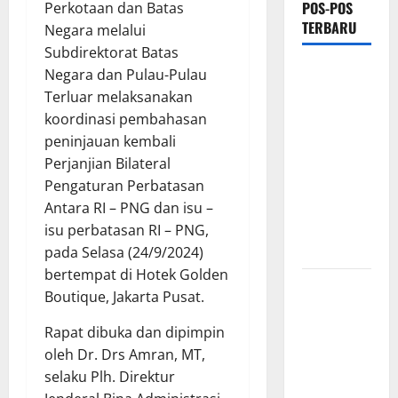
POS-POS
Perkotaan dan Batas
TERBARU
Negara melalui
Subdirektorat Batas
*Wamendagri
Negara dan Pulau-Pulau
Wiyagus
Terluar melaksanakan
Dorong
koordinasi pembahasan
Percepatan
peninjauan kembali
Desa dan
Perjanjian Bilateral
Kelurahan
Pengaturan Perbatasan
Siaga TBC
Antara RI – PNG dan isu –
di Provinsi
isu perbatasan RI – PNG,
Riau*
pada Selasa (24/9/2024)
bertempat di Hotek Golden
Kuota
Boutique, Jakarta Pusat.
Terbatas!
STAI
Rapat dibuka dan dipimpin
Aminullah
oleh Dr. Drs Amran, MT,
Pesisir
selaku Plh. Direktur
Barat