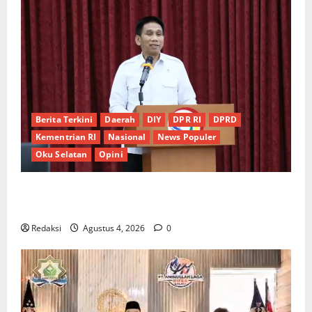
Berita Terkini
Daerah
DIY
DPR RI
DPRD
Kementrian RI
Nasional
News Populer
Oku Selatan
Opini
*Wamendagri Wiyagus Dorong Percepatan Desa dan
Kelurahan Siaga TBC di Provinsi Riau*
Redaksi
Agustus 4, 2026
0