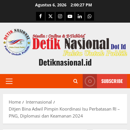
Skip
Agustus 6, 2026
2:00:28 PM
to
Facebook
Twitter
Instagram
Youtube
Linkedin
Whatsapp
content
Detiknasional.id
SUBSCRIBE
Primary
Menu
Home
Internasional
Ditjen Bina Adwil Pimpin Koordinasi Isu Perbatasan RI –
PNG, Diplomasi dan Keamanan 2024