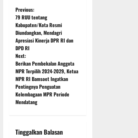
P
Previous:
79 RUU tentang
o
Kabupaten/Kota Resmi
Diundangkan, Mendagri
s
Apresiasi Kinerja DPR RI dan
t
DPD RI
Next:
n
Berikan Pembekalan Anggota
MPR Terpilih 2024-2029, Ketua
a
MPR RI Bamsoet Ingatkan
v
Pentingnya Penguatan
Kelembagaan MPR Periode
i
Mendatang
g
a
Tinggalkan Balasan