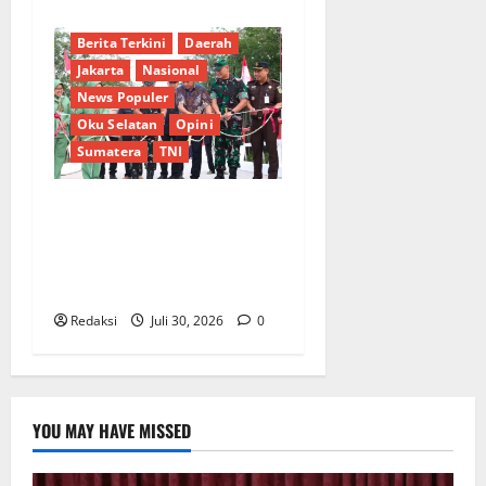
Berita Terkini
Daerah
Jakarta
Nasional
News Populer
Oku Selatan
Opini
Sumatera
TNI
Sinergi Pemkab OKU Timur
dan TNI: Jembatan Beton
Garuda Resmi Beroperasi di
Desa Baban Rejo
Redaksi
Juli 30, 2026
0
YOU MAY HAVE MISSED