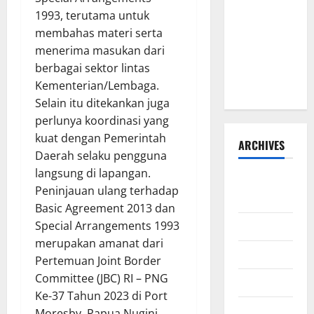
BANTUAN
1993, terutama untuk
SOSIAL
membahas materi serta
TAHUN
menerima masukan dari
ANGGARAN
berbagai sektor lintas
2026–2027
Kementerian/Lembaga.
Selain itu ditekankan juga
perlunya koordinasi yang
kuat dengan Pemerintah
ARCHIVES
Daerah selaku pengguna
langsung di lapangan.
Agustus
Peninjauan ulang terhadap
2026
Basic Agreement 2013 dan
Juli 2026
Special Arrangements 1993
merupakan amanat dari
Juni 2026
Pertemuan Joint Border
Committee (JBC) RI – PNG
Mei 2026
Ke-37 Tahun 2023 di Port
April 2026
Moresby, Papua Nugini.