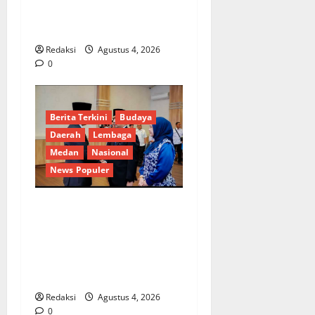
dan Kelurahan Siaga TBC di
Provinsi Riau*
Redaksi
Agustus 4, 2026
0
Berita Terkini
Budaya
Daerah
Lembaga
Medan
Nasional
News Populer
Penunjukan Plh Sekda Kota
Medan Disorot, Adi Warman
Lubis Pertanyakan
Komitmen terhadap Sistem
Merit
Redaksi
Agustus 4, 2026
0