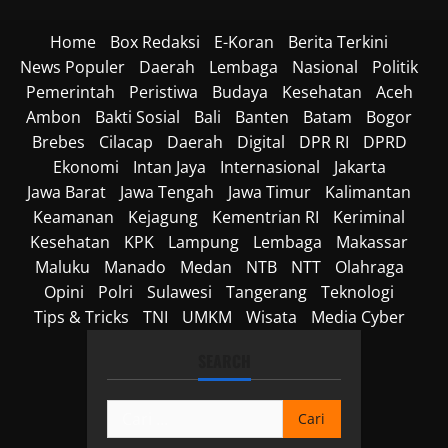
Home
Box Redaksi
E-Koran
Berita Terkini
News Populer
Daerah
Lembaga
Nasional
Politik
Pemerintah
Peristiwa
Budaya
Kesehatan
Aceh
Ambon
Bakti Sosial
Bali
Banten
Batam
Bogor
Brebes
Cilacap
Daerah
Digital
DPR RI
DPRD
Ekonomi
Intan Jaya
Internasional
Jakarta
Jawa Barat
Jawa Tengah
Jawa Timur
Kalimantan
Keamanan
Kejagung
Kementrian RI
Keriminal
Kesehatan
KPK
Lampung
Lembaga
Makassar
Maluku
Manado
Medan
NTB
NTT
Olahraga
Opini
Polri
Sulawesi
Tangerang
Teknologi
Tips & Tricks
TNI
UMKM
Wisata
Media Cyber
SEARCH
Cari
untuk: