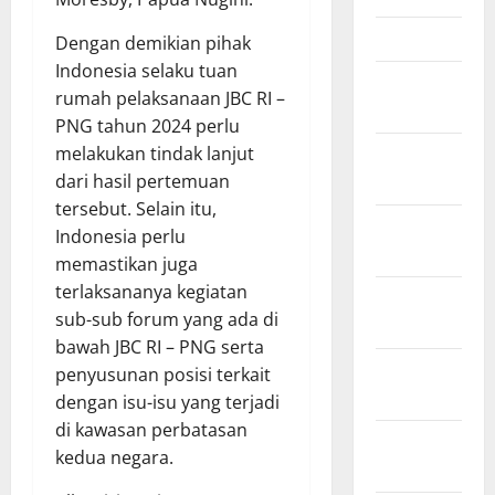
Maret 2026
Dengan demikian pihak
Indonesia selaku tuan
Februari
rumah pelaksanaan JBC RI –
2026
PNG tahun 2024 perlu
Januari
melakukan tindak lanjut
2026
dari hasil pertemuan
tersebut. Selain itu,
Desember
Indonesia perlu
2025
memastikan juga
terlaksananya kegiatan
November
sub-sub forum yang ada di
2025
bawah JBC RI – PNG serta
Oktober
penyusunan posisi terkait
2025
dengan isu-isu yang terjadi
di kawasan perbatasan
September
kedua negara.
2025