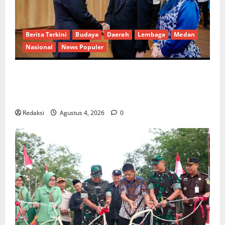
Berita Terkini
Budaya
Daerah
Lembaga
Medan
Nasional
News Populer
Penunjukan Plh Sekda Kota Medan Disorot, Adi
Warman Lubis Pertanyakan Komitmen terhadap
Sistem Merit
Redaksi
Agustus 4, 2026
0