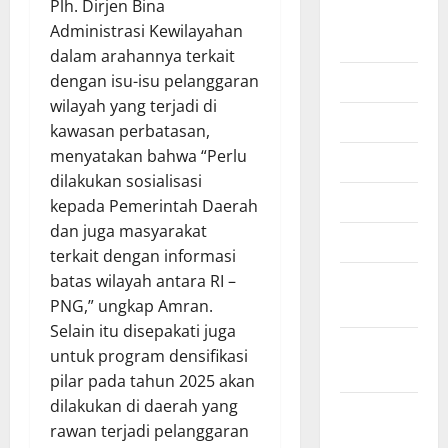
Plh. Dirjen Bina
Agustus
Administrasi Kewilayahan
2025
dalam arahannya terkait
Juli 2025
dengan isu-isu pelanggaran
wilayah yang terjadi di
Juni 2025
kawasan perbatasan,
menyatakan bahwa “Perlu
Mei 2025
dilakukan sosialisasi
April 2025
kepada Pemerintah Daerah
dan juga masyarakat
Maret 2025
terkait dengan informasi
Februari
batas wilayah antara RI –
2025
PNG,” ungkap Amran.
Selain itu disepakati juga
Januari
untuk program densifikasi
2025
pilar pada tahun 2025 akan
dilakukan di daerah yang
Desember
rawan terjadi pelanggaran
2024