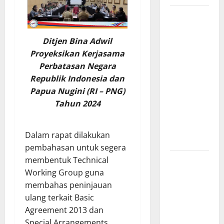
Sinergi
Pemkab
OKU Timur
Ditjen Bina Adwil
dan TNI:
Proyeksikan Kerjasama
Jembatan
Perbatasan Negara
Beton
Republik Indonesia dan
Garuda
Papua Nugini (RI – PNG)
Resmi
Tahun 2024
Beroperasi
di Desa
Dalam rapat dilakukan
Baban Rejo
pembahasan untuk segera
SEKDA OKU
membentuk Technical
SELATAN
Working Group guna
PIMPIN
membahas peninjauan
RAPAT
ulang terkait Basic
PEMBAHASAN
Agreement 2013 dan
HIBAH DAN
Special Arrangements