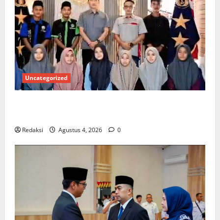
Uncategorized
Kuota Terbatas! STAI Aminullah Pesisir Barat Resmi
Buka Penerimaan Mahasiswa Baru dan Beasiswa KIP
Redaksi
Agustus 4, 2026
0