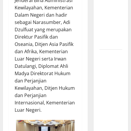
Jenderal Bina Administrasi
Resmi Buka
Kewilayahan, Kementerian
Penerimaan
Dalam Negeri dan hadir
Mahasiswa
sebagai Narasumber, Adi
Baru dan
Dzulfuat yang merupakan
Beasiswa
Direktur Pasifik dan
KIP
Oseania, Ditjen Asia Pasifik
dan Afrika, Kementerian
Penunjukan
Luar Negeri serta Irwan
Plh Sekda
Datulangi, Diplomat Ahli
Kota Medan
Madya Direktorat Hukum
Disorot, Adi
dan Perjanjian
Warman
Kewilayahan, Ditjen Hukum
Lubis
dan Perjanjian
Pertanyakan
Internasional, Kementerian
Komitmen
Luar Negeri.
terhadap
Sistem
Merit