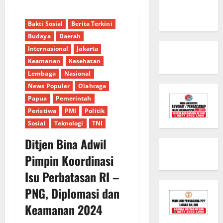
Bakti Sosial
Berita Terkini
Budaya
Daerah
Internasional
Jakarta
Keamanan
Kesehatan
Lembaga
Nasional
News Populer
Olahraga
Papua
Pemerintah
Peristiwa
PMI
Politik
Sosial
Teknologi
TNI
Ditjen Bina Adwil
Pimpin Koordinasi
Isu Perbatasan RI –
PNG, Diplomasi dan
Keamanan 2024