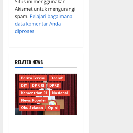
Situs ini menggunakan
Akismet untuk mengurangi
spam.
Pelajari bagaimana
data komentar Anda
diproses
RELATED NEWS
Berita Terkini
Daerah
DIY
DPR RI
DPRD
Kementrian RI
Nasional
News Populer
Oku Selatan
Opini
*Wamendagri Wiyagus
Dorong Percepatan Desa