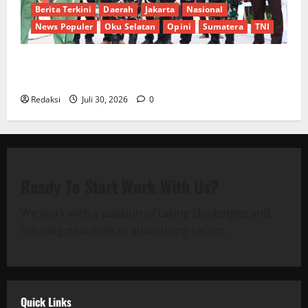
Berita Terkini
Daerah
Jakarta
Nasional
News Populer
Oku Selatan
Opini
Sumatera
TNI
Sinergi Pemkab OKU Timur dan TNI: Jembatan Beton
Garuda Resmi Beroperasi di Desa Baban Rejo
Redaksi
Juli 30, 2026
0
Ready To Start
Work With Us?
We work with a passion of taking challenges and
creating new ones in advertising sector.
Quick Links