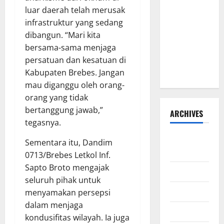
HIBAH DAN
luar daerah telah merusak
BANTUAN
infrastruktur yang sedang
SOSIAL
dibangun. “Mari kita
TAHUN
bersama-sama menjaga
ANGGARAN
persatuan dan kesatuan di
2026–2027
Kabupaten Brebes. Jangan
mau diganggu oleh orang-
orang yang tidak
bertanggung jawab,”
ARCHIVES
tegasnya.
Agustus
Sementara itu, Dandim
2026
0713/Brebes Letkol Inf.
Sapto Broto mengajak
Juli 2026
seluruh pihak untuk
Juni 2026
menyamakan persepsi
dalam menjaga
Mei 2026
kondusifitas wilayah. Ia juga