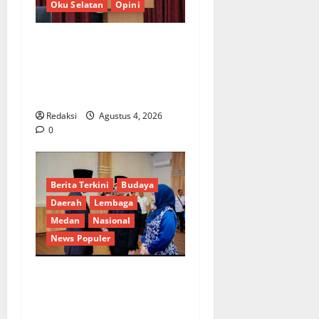
Oku Selatan
Opini
*Wamendagri Wiyagus
Dorong Percepatan Desa
dan Kelurahan Siaga TBC di
Provinsi Riau*
Redaksi
Agustus 4, 2026
0
Berita Terkini
Budaya
Daerah
Lembaga
Medan
Nasional
News Populer
Penunjukan Plh Sekda Kota
Medan Disorot, Adi Warman
Lubis Pertanyakan