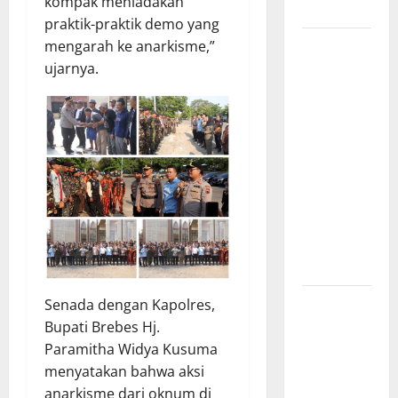
kompak meniadakan
Merit
praktik-praktik demo yang
Sinergi
mengarah ke anarkisme,”
Pemkab
ujarnya.
OKU Timur
dan TNI:
Jembatan
Beton
Garuda
Resmi
Beroperasi
di Desa
Baban Rejo
SEKDA OKU
Senada dengan Kapolres,
SELATAN
Bupati Brebes Hj.
PIMPIN
Paramitha Widya Kusuma
RAPAT
menyatakan bahwa aksi
PEMBAHASAN
anarkisme dari oknum di