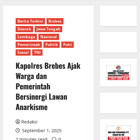
Berita Terkini
Brebes
Daerah
Jawa Tengah
Lembaga
Nasional
Pemerintah
Politik
Polri
Sosial
TNI
Kapolres Brebes Ajak
Warga dan
Pemerintah
Bersinergi Lawan
Anarkisme
Redaksi
September 1, 2025
2 minutes read
0