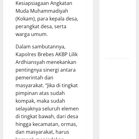
Kesiapsiagaan Angkatan
Barat
Muda Muhammadiyah
Resmi Buka
(Kokam), para kepala desa,
Penerimaan
perangkat desa, serta
Mahasiswa
warga umum.
Baru dan
Beasiswa
Dalam sambutannya,
KIP
Kapolres Brebes AKBP Lilik
Ardhiansyah menekankan
Penunjukan
pentingnya sinergi antara
Plh Sekda
pemerintah dan
Kota Medan
masyarakat. “Jika di tingkat
Disorot, Adi
pimpinan atas sudah
Warman
kompak, maka sudah
Lubis
selayaknya seluruh elemen
Pertanyakan
di tingkat bawah, dari desa
Komitmen
hingga kecamatan, ormas,
terhadap
dan masyarakat, harus
Sistem