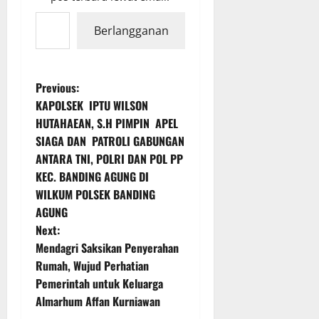
Ketikkan email Anda...
Berlangganan
P
Previous:
KAPOLSEK IPTU WILSON
o
HUTAHAEAN, S.H PIMPIN APEL
SIAGA DAN PATROLI GABUNGAN
s
ANTARA TNI, POLRI DAN POL PP
t
KEC. BANDING AGUNG DI
WILKUM POLSEK BANDING
n
AGUNG
Next:
a
Mendagri Saksikan Penyerahan
v
Rumah, Wujud Perhatian
Pemerintah untuk Keluarga
i
Almarhum Affan Kurniawan