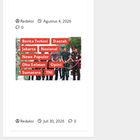
Komitmen terhadap Sistem
Merit
Redaksi
Agustus 4, 2026
0
Berita Terkini
Daerah
Jakarta
Nasional
News Populer
Oku Selatan
Opini
Sumatera
TNI
Sinergi Pemkab OKU Timur
dan TNI: Jembatan Beton
Garuda Resmi Beroperasi di
Desa Baban Rejo
Redaksi
Juli 30, 2026
0