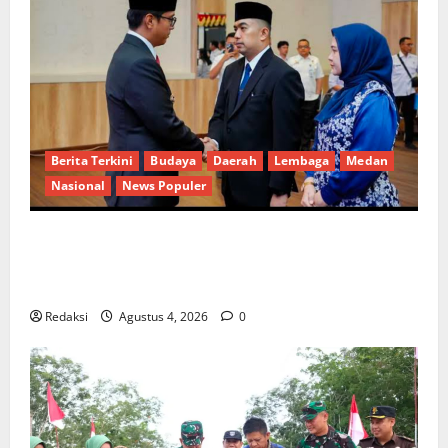
Berita Terkini
Budaya
Daerah
Lembaga
Medan
Nasional
News Populer
Penunjukan Plh Sekda Kota Medan Disorot, Adi
Warman Lubis Pertanyakan Komitmen terhadap
Sistem Merit
Redaksi
Agustus 4, 2026
0