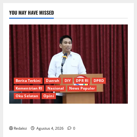
YOU MAY HAVE MISSED
Berita Terkini
Daerah
DIY
DPR RI
DPRD
Kementrian RI
Nasional
News Populer
Oku Selatan
Opini
*Wamendagri Wiyagus Dorong Percepatan Desa dan
Kelurahan Siaga TBC di Provinsi Riau*
Redaksi
Agustus 4, 2026
0