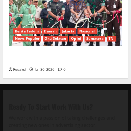
Berita Terkini
Daerah
Jakarta
Nasional
News Populer
Oku Selatan
Opini
Sumatera
TNI
Sinergi Pemkab OKU Timur dan TNI: Jembatan Beton
Garuda Resmi Beroperasi di Desa Baban Rejo
Redaksi
Juli 30, 2026
0
Ready To Start
Work With Us?
We work with a passion of taking challenges and
creating new ones in advertising sector.