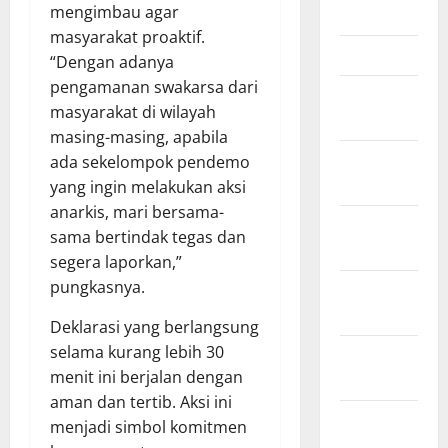
mengimbau agar
April 2026
masyarakat proaktif.
Maret 2026
“Dengan adanya
pengamanan swakarsa dari
Februari
masyarakat di wilayah
2026
masing-masing, apabila
Januari
ada sekelompok pendemo
2026
yang ingin melakukan aksi
anarkis, mari bersama-
Desember
sama bertindak tegas dan
2025
segera laporkan,”
pungkasnya.
November
2025
Deklarasi yang berlangsung
selama kurang lebih 30
Oktober
menit ini berjalan dengan
2025
aman dan tertib. Aksi ini
September
menjadi simbol komitmen
2025