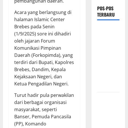
pembangunan daerah.
POS-POS
Acara yang berlangsung di
TERBARU
halaman Islamic Center
Brebes pada Senin
*Wamendagri
(1/9/2025) sore ini dihadiri
Wiyagus
oleh jajaran Forum
Dorong
Komunikasi Pimpinan
Percepatan
Daerah (Forkopimda), yang
Desa dan
terdiri dari Bupati, Kapolres
Kelurahan
Brebes, Dandim, Kepala
Siaga TBC
Kejaksaan Negeri, dan
di Provinsi
Ketua Pengadilan Negeri.
Riau*
Turut hadir pula perwakilan
Kuota
dari berbagai organisasi
Terbatas!
masyarakat, seperti
STAI
Banser, Pemuda Pancasila
Aminullah
(PP), Komando
Pesisir