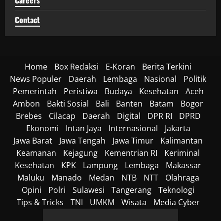
Contact
Home
Box Redaksi
E-Koran
Berita Terkini
News Populer
Daerah
Lembaga
Nasional
Politik
Pemerintah
Peristiwa
Budaya
Kesehatan
Aceh
Ambon
Bakti Sosial
Bali
Banten
Batam
Bogor
Brebes
Cilacap
Daerah
Digital
DPR RI
DPRD
Ekonomi
Intan Jaya
Internasional
Jakarta
Jawa Barat
Jawa Tengah
Jawa Timur
Kalimantan
Keamanan
Kejagung
Kementrian RI
Keriminal
Kesehatan
KPK
Lampung
Lembaga
Makassar
Maluku
Manado
Medan
NTB
NTT
Olahraga
Opini
Polri
Sulawesi
Tangerang
Teknologi
Tips & Tricks
TNI
UMKM
Wisata
Media Cyber