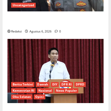
Uncategorized
Ketua Gaspool Lampung Apresiasi Polda Lampung,
Aplikasi SIGER Presisi sangat membantu Masyarakat
Redaksi
Agustus 6, 2026
0
Berita Terkini
Daerah
DIY
DPR RI
DPRD
Kementrian RI
Nasional
News Populer
Oku Selatan
Opini
*Wamendagri Wiyagus Dorong Percepatan Desa dan