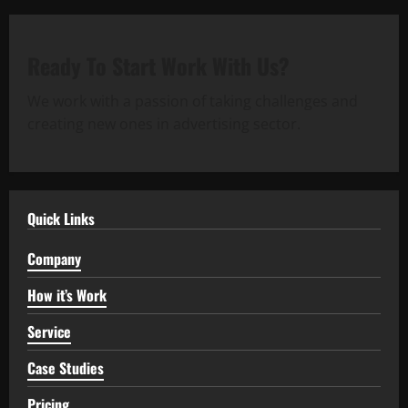
Ready To Start
Work With Us?
We work with a passion of taking challenges and
creating new ones in advertising sector.
Quick Links
Company
How it’s Work
Service
Case Studies
Pricing