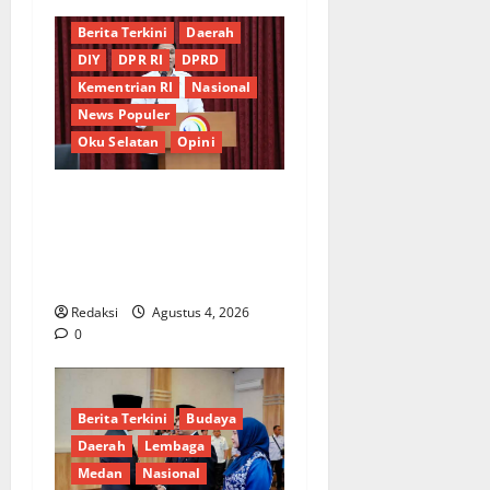
Berita Terkini
Daerah
DIY
DPR RI
DPRD
Kementrian RI
Nasional
News Populer
Oku Selatan
Opini
*Wamendagri Wiyagus
Dorong Percepatan Desa
dan Kelurahan Siaga TBC di
Provinsi Riau*
Redaksi
Agustus 4, 2026
0
Berita Terkini
Budaya
Daerah
Lembaga
Medan
Nasional