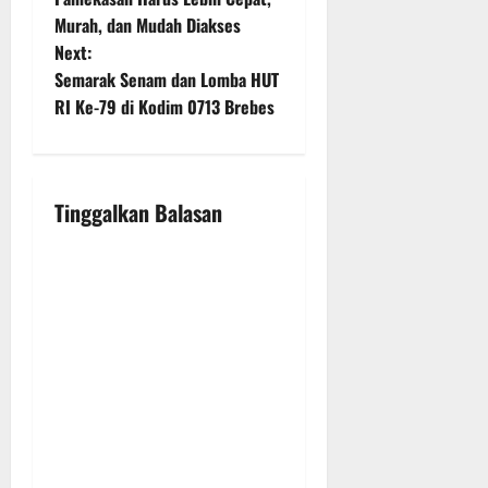
s
Murah, dan Mudah Diakses
t
Next:
Semarak Senam dan Lomba HUT
n
RI Ke-79 di Kodim 0713 Brebes
a
v
Tinggalkan Balasan
i
g
a
t
i
o