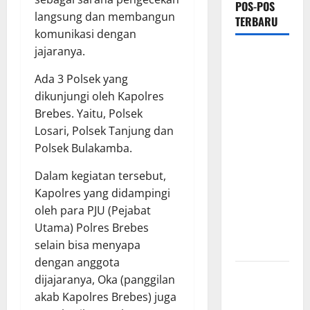
POS-POS
langsung dan membangun
TERBARU
komunikasi dengan
jajaranya.
Ketua
Gaspool
Ada 3 Polsek yang
Lampung
dikunjungi oleh Kapolres
Apresiasi
Brebes. Yaitu, Polsek
Polda
Losari, Polsek Tanjung dan
Lampung,
Polsek Bulakamba.
Aplikasi
Dalam kegiatan tersebut,
SIGER
Kapolres yang didampingi
Presisi
oleh para PJU (Pejabat
sangat
Utama) Polres Brebes
membantu
selain bisa menyapa
Masyarakat
dengan anggota
*Wamendagri
dijajaranya, Oka (panggilan
Wiyagus
akab Kapolres Brebes) juga
Dorong