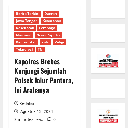
Berita Terkini
Daerah
Jawa Tengah
Keamanan
Kesehatan
Lembaga
Nasional
News Populer
Pemerintah
Polri
Religi
Teknologi
TNI
Kapolres Brebes
Kunjungi Sejumlah
Polsek Jalur Pantura,
Ini Arahanya
Redaksi
Agustus 13, 2024
2 minutes read
0