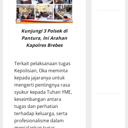
KIP
Penunjukan
Plh Sekda
Kota Medan
Kunjungi 3 Polsek di
Disorot, Adi
Pantura, Ini Arahan
Warman
Kapolres Brebes
Lubis
Pertanyakan
Terkait pelaksanaan tugas
Komitmen
Kepolisian, Oka meminta
terhadap
kepada jajaranya untuk
Sistem
mengerti pentingnya rasa
Merit
syukur kepada Tuhan YME,
Sinergi
keseimbangan antara
Pemkab
tugas dan perhatian
OKU Timur
terhadap keluarga, serta
dan TNI:
profesionalisme dalam
Jembatan
menjalankan tugas.