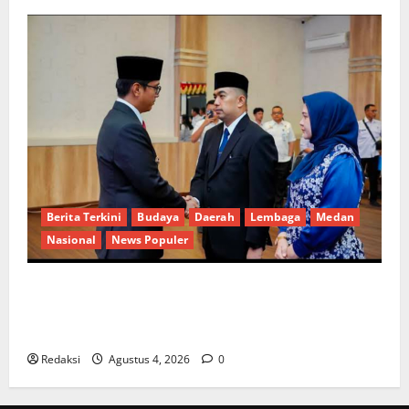
Berita Terkini
Budaya
Daerah
Lembaga
Medan
Nasional
News Populer
Penunjukan Plh Sekda Kota Medan Disorot, Adi
Warman Lubis Pertanyakan Komitmen terhadap
Sistem Merit
Redaksi
Agustus 4, 2026
0