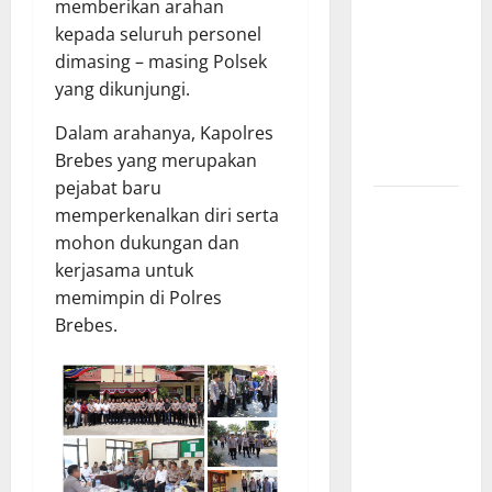
memberikan arahan
Percepatan
kepada seluruh personel
Desa dan
dimasing – masing Polsek
Kelurahan
yang dikunjungi.
Siaga TBC
Dalam arahanya, Kapolres
di Provinsi
Brebes yang merupakan
Riau*
pejabat baru
Kuota
memperkenalkan diri serta
Terbatas!
mohon dukungan dan
STAI
kerjasama untuk
Aminullah
memimpin di Polres
Pesisir
Brebes.
Barat
Resmi Buka
Penerimaan
Mahasiswa
Baru dan
Beasiswa