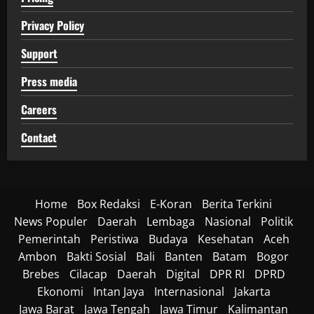
Privacy Policy
Support
Press media
Careers
Contact
Home
Box Redaksi
E-Koran
Berita Terkini
News Populer
Daerah
Lembaga
Nasional
Politik
Pemerintah
Peristiwa
Budaya
Kesehatan
Aceh
Ambon
Bakti Sosial
Bali
Banten
Batam
Bogor
Brebes
Cilacap
Daerah
Digital
DPR RI
DPRD
Ekonomi
Intan Jaya
Internasional
Jakarta
Jawa Barat
Jawa Tengah
Jawa Timur
Kalimantan