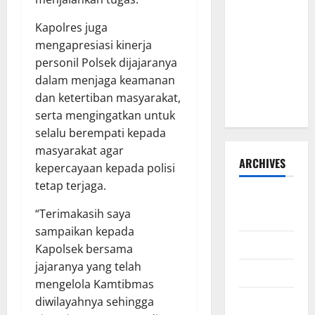
Beton
Kapolres juga
Garuda
mengapresiasi kinerja
Resmi
personil Polsek dijajaranya
Beroperasi
dalam menjaga keamanan
di Desa
dan ketertiban masyarakat,
Baban Rejo
serta mengingatkan untuk
selalu berempati kepada
masyarakat agar
ARCHIVES
kepercayaan kepada polisi
tetap terjaga.
Agustus
“Terimakasih saya
2026
sampaikan kepada
Juli 2026
Kapolsek bersama
jajaranya yang telah
Juni 2026
mengelola Kamtibmas
Mei 2026
diwilayahnya sehingga