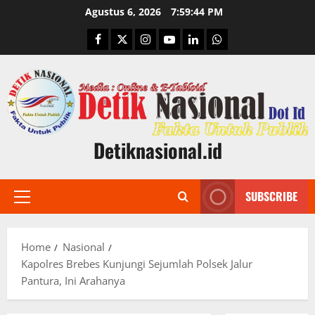
Skip
Agustus 6, 2026
7:59:45 PM
to
Facebook
Twitter
Instagram
Youtube
Linkedin
Whatsapp
content
Detiknasional.id
SUBSCRIBE
Primary
Menu
Home
Nasional
Kapolres Brebes Kunjungi Sejumlah Polsek Jalur
Pantura, Ini Arahanya