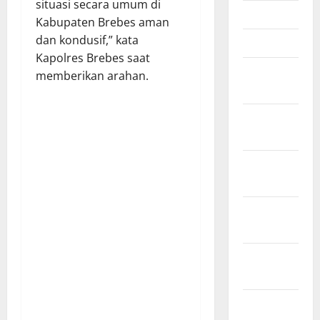
situasi secara umum di
April 2026
Kabupaten Brebes aman
dan kondusif,” kata
Maret 2026
Kapolres Brebes saat
Februari
memberikan arahan.
2026
Januari
2026
Desember
2025
November
2025
Oktober
2025
September