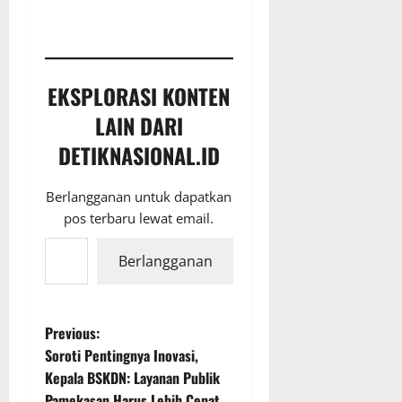
EKSPLORASI KONTEN
LAIN DARI
DETIKNASIONAL.ID
Berlangganan untuk dapatkan
pos terbaru lewat email.
Ketikkan email Anda...
Berlangganan
P
Previous:
Soroti Pentingnya Inovasi,
o
Kepala BSKDN: Layanan Publik
Pamekasan Harus Lebih Cepat,