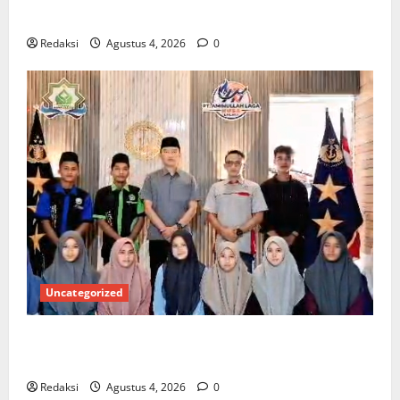
Kelurahan Siaga TBC di Provinsi Riau*
Redaksi
Agustus 4, 2026
0
Uncategorized
Kuota Terbatas! STAI Aminullah Pesisir Barat Resmi
Buka Penerimaan Mahasiswa Baru dan Beasiswa KIP
Redaksi
Agustus 4, 2026
0