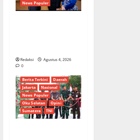
News Populer
Penunjukan Plh Sekda Kota
Medan Disorot, Adi Warman
Lubis Pertanyakan
Komitmen terhadap Sistem
Merit
Redaksi
Agustus 4, 2026
0
Berita Terkini
Daerah
Jakarta
Nasional
News Populer
Oku Selatan
Opini
Sumatera
TNI
Sinergi Pemkab OKU Timur
dan TNI: Jembatan Beton