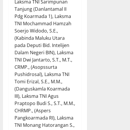
Laksma TNI Sarimpunan
Tanjung (Danlantamal II
Pdg Koarmada 1), Laksma
TNI Mochammad Hamzah
Soerjo Widodo, S.E.,
(Kabinda Maluku Utara
pada Deputi Bid. Intelijen
Dalam Negeri BIN), Laksma
TNI Dwi Jantarto, S.T., M.T.,
CRMP., (Asopssurta
Pushidrosal), Laksma TNI
Tomi Erizal, S.E., M.M.,
(Danguskamla Koarmada
III), Laksma TNI Agus
Praptopo Budi S., S.T., M.M.,
CHRMP., (Aspers
Pangkoarmada RI), Laksma
TNI Monang Hatorangan S.,