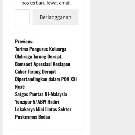
pos terbaru lewat email.
Ketikkan email Anda...
Berlangganan
P
Previous:
Terima Pengurus Keluarga
o
Olahraga Tarung Derajat,
Bamsoet Apresiasi Kesiapan
s
Cabor Tarung Derajat
t
Dipertandingkan dalam PON XXI
Next:
n
Satgas Pamtas RI-Malaysia
Yonzipur 5/ABW Hadiri
a
Lokakarya Mini Lintas Sektor
v
Puskesmas Badau
i