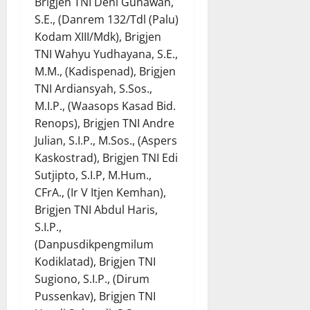
Brigjen TNI Deni Gunawan,
S.E., (Danrem 132/Tdl (Palu)
Kodam XIII/Mdk), Brigjen
TNI Wahyu Yudhayana, S.E.,
M.M., (Kadispenad), Brigjen
TNI Ardiansyah, S.Sos.,
M.I.P., (Waasops Kasad Bid.
Renops), Brigjen TNI Andre
Julian, S.I.P., M.Sos., (Aspers
Kaskostrad), Brigjen TNI Edi
Sutjipto, S.I.P, M.Hum.,
CFrA., (Ir V Itjen Kemhan),
Brigjen TNI Abdul Haris,
S.I.P.,
(Danpusdikpengmilum
Kodiklatad), Brigjen TNI
Sugiono, S.I.P., (Dirum
Pussenkav), Brigjen TNI