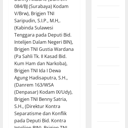
Mei 2026
084/BJ (Surabaya) Kodam
April 2026
V/Brw), Brigjen TNI
Saripudin, S.I.P., M.H,.
Maret 2026
(Kabinda Sulawesi
Februari
Tenggara pada Deputi Bid.
2026
Intelijen Dalam Negeri BIN),
Brigjen TNI Gustia Wardana
Januari
(Pa Sahli Tk. II Kasad Bid.
2026
Kum Ham dan Narkoba),
Brigjen TNI Ida I Dewa
Desember
Agung Hadisaputra, S.H.,
2025
(Danrem 163/WSA
November
(Denpasar) Kodam IX/Udy),
2025
Brigjen TNI Benny Satria,
S.H., (Direktur Kontra
Oktober
Separatisme dan Konflik
2025
pada Deputi Bid. Kontra
September
Intelijen BIN), Brigjen TNI