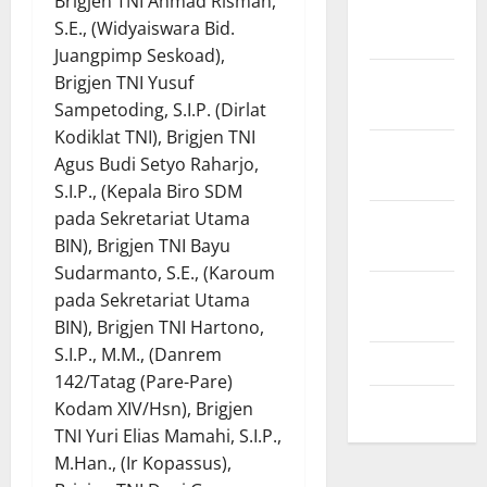
Brigjen TNI Ahmad Risman,
Desember
S.E., (Widyaiswara Bid.
2024
Juangpimp Seskoad),
November
Brigjen TNI Yusuf
2024
Sampetoding, S.I.P. (Dirlat
Kodiklat TNI), Brigjen TNI
Oktober
Agus Budi Setyo Raharjo,
2024
S.I.P., (Kepala Biro SDM
pada Sekretariat Utama
September
BIN), Brigjen TNI Bayu
2024
Sudarmanto, S.E., (Karoum
Agustus
pada Sekretariat Utama
2024
BIN), Brigjen TNI Hartono,
S.I.P., M.M., (Danrem
Juli 2024
142/Tatag (Pare-Pare)
Mei 2024
Kodam XIV/Hsn), Brigjen
TNI Yuri Elias Mamahi, S.I.P.,
M.Han., (Ir Kopassus),