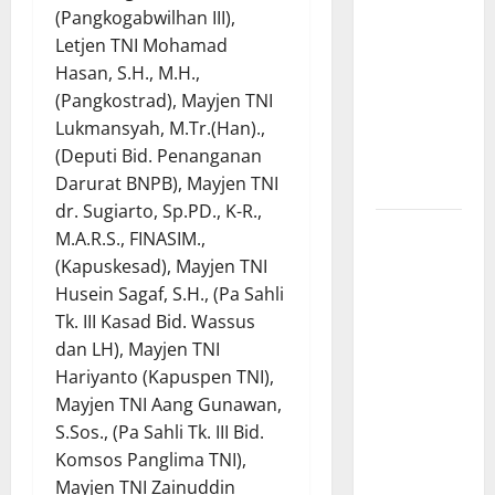
(Pangkogabwilhan III),
Dorong
Letjen TNI Mohamad
Percepatan
Hasan, S.H., M.H.,
Desa dan
(Pangkostrad), Mayjen TNI
Kelurahan
Lukmansyah, M.Tr.(Han).,
Siaga TBC
(Deputi Bid. Penanganan
di Provinsi
Darurat BNPB), Mayjen TNI
Riau*
dr. Sugiarto, Sp.PD., K-R.,
Kuota
M.A.R.S., FINASIM.,
Terbatas!
(Kapuskesad), Mayjen TNI
STAI
Husein Sagaf, S.H., (Pa Sahli
Aminullah
Tk. III Kasad Bid. Wassus
Pesisir
dan LH), Mayjen TNI
Barat
Hariyanto (Kapuspen TNI),
Resmi Buka
Mayjen TNI Aang Gunawan,
Penerimaan
S.Sos., (Pa Sahli Tk. III Bid.
Mahasiswa
Komsos Panglima TNI),
Baru dan
Mayjen TNI Zainuddin