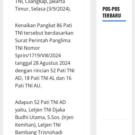
TNI, Cilangkap, Jakarta
POS-POS
Timur, Selasa (3/9/2024).
TERBARU
Kenaikan Pangkat 86 Pati
Ketua
TNI tersebut berdasarkan
Gaspool
Surat Perintah Panglima
Lampung
TNI Nomor
Apresiasi
Sprin/1719/VIII/2024
Polda
tanggal 28 Agustus 2024
Lampung,
dengan rincian 52 Pati TNI
Aplikasi
AD, 18 Pati TNI AL dan 16
SIGER
Pati TNI AU.
Presisi
sangat
Adapun 52 Pati TNI AD
membantu
yaitu, Letjen TNI Djaka
Masyarakat
Budhi Utama, S.Sos. (Irjen
Kemhan), Letjen TNI
*Wamendagri
Bambang Trisnohadi
Wiyagus