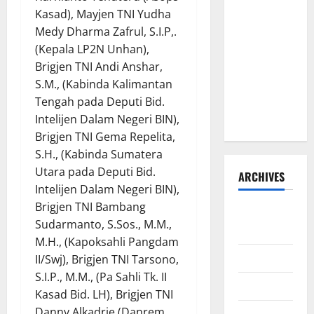
Jembatan
Kasad), Mayjen TNI Yudha
Beton
Medy Dharma Zafrul, S.I.P,.
Garuda
(Kepala LP2N Unhan),
Resmi
Brigjen TNI Andi Anshar,
Beroperasi
S.M., (Kabinda Kalimantan
di Desa
Tengah pada Deputi Bid.
Baban Rejo
Intelijen Dalam Negeri BIN),
Brigjen TNI Gema Repelita,
S.H., (Kabinda Sumatera
Utara pada Deputi Bid.
ARCHIVES
Intelijen Dalam Negeri BIN),
Brigjen TNI Bambang
Agustus
Sudarmanto, S.Sos., M.M.,
2026
M.H., (Kapoksahli Pangdam
Juli 2026
II/Swj), Brigjen TNI Tarsono,
S.I.P., M.M., (Pa Sahli Tk. II
Juni 2026
Kasad Bid. LH), Brigjen TNI
Danny Alkadrie (Danrem