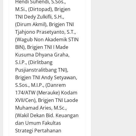
Hendi Suhendi, S.Sos.,
M.Si., (Dirtopad), Brigjen
TNI Dedy Zulkifli, S.H.,
(Dirum Akmil), Brigjen TNI
Tjahjono Prasetyanto, S.T.,
(Wagub Non Akademik STIN
BIN), Brigjen TNI I Made
Kusuma Dhyana Graha,
S.I.P., (Dirlitbang
Pusjianstralitbang TNI),
Brigjen TNI Andy Setyawan,
S.Sos., M.I.P., (Danrem
174/ATW (Merauke) Kodam
XVII/Cen), Brigjen TNI Laode
Muhamad Aries, M.Sc.,
(Wakil Dekan Bid. Keuangan
dan Umum Fakultas
Strategi Pertahanan