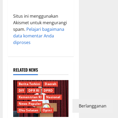
Situs ini menggunakan
Akismet untuk mengurangi
spam.
Pelajari bagaimana
data komentar Anda
diproses
RELATED NEWS
Berita Terkini
Daerah
DIY
DPR RI
DPRD
Kementrian RI
Nasional
News Populer
Berlangganan
Oku Selatan
Opini