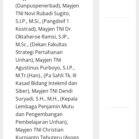
Beasiswa
(Danpuspenerbad), Mayjen
KIP
TNI Novi Rubadi Sugito,
S.I.P., M.Si., (Pangdivif 1
Penunjukan
Kostrad), Mayjen TNI Dr.
Plh Sekda
Oktaheroe Ramsi, S.IP.,
Kota Medan
M.Sc., (Dekan Fakultas
Disorot, Adi
Strategi Pertahanan
Warman
Unhan), Mayjen TNI
Lubis
Agustinus Purboyo, S.I.P.,
Pertanyakan
M.Tr.(Han)., (Pa Sahli Tk. III
Komitmen
Kasad Bidang Intekmil dan
terhadap
Siber), Mayjen TNI Dendi
Sistem
Suryadi, S.H., M.H., (Kepala
Merit
Lembaga Penjamin Mutu
Sinergi
dan Pengembangan
Pemkab
Pembelajaran Unhan),
OKU Timur
Mayjen TNI Christian
dan TNI:
Kurnianto Tehuteru (Asops