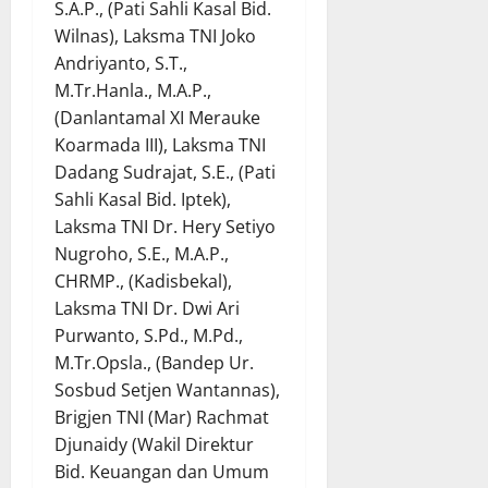
S.A.P., (Pati Sahli Kasal Bid.
Wilnas), Laksma TNI Joko
Andriyanto, S.T.,
M.Tr.Hanla., M.A.P.,
(Danlantamal XI Merauke
Koarmada III), Laksma TNI
Dadang Sudrajat, S.E., (Pati
Sahli Kasal Bid. Iptek),
Laksma TNI Dr. Hery Setiyo
Nugroho, S.E., M.A.P.,
CHRMP., (Kadisbekal),
Laksma TNI Dr. Dwi Ari
Purwanto, S.Pd., M.Pd.,
M.Tr.Opsla., (Bandep Ur.
Sosbud Setjen Wantannas),
Brigjen TNI (Mar) Rachmat
Djunaidy (Wakil Direktur
Bid. Keuangan dan Umum