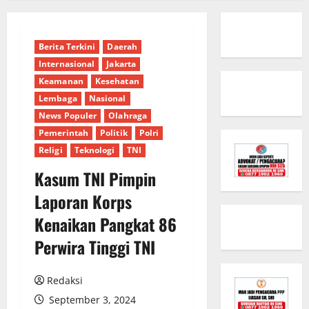
Berita Terkini
Daerah
Internasional
Jakarta
Keamanan
Kesehatan
Lembaga
Nasional
News Populer
Olahraga
Pemerintah
Politik
Polri
Religi
Teknologi
TNI
Kasum TNI Pimpin
Laporan Korps
Kenaikan Pangkat 86
Perwira Tinggi TNI
Redaksi
September 3, 2024