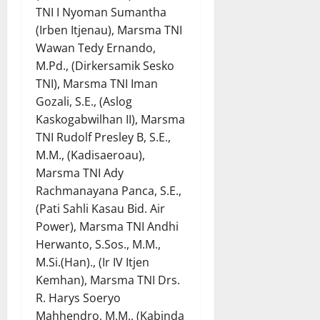
TNI I Nyoman Sumantha
(Irben Itjenau), Marsma TNI
Wawan Tedy Ernando,
M.Pd., (Dirkersamik Sesko
TNI), Marsma TNI Iman
Gozali, S.E., (Aslog
Kaskogabwilhan II), Marsma
TNI Rudolf Presley B, S.E.,
M.M., (Kadisaeroau),
Marsma TNI Ady
Rachmanayana Panca, S.E.,
(Pati Sahli Kasau Bid. Air
Power), Marsma TNI Andhi
Herwanto, S.Sos., M.M.,
M.Si.(Han)., (Ir IV Itjen
Kemhan), Marsma TNI Drs.
R. Harys Soeryo
Mahhendro, M.M., (Kabinda