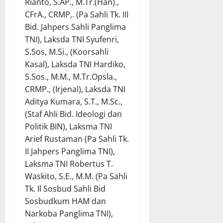
Rianto, S.AP., M.Tr.(Han).,
CFrA., CRMP,. (Pa Sahli Tk. III
Bid. Jahpers Sahli Panglima
TNI), Laksda TNI Syufenri,
S.Sos, M.Si., (Koorsahli
Kasal), Laksda TNI Hardiko,
S.Sos., M.M., M.Tr.Opsla.,
CRMP., (Irjenal), Laksda TNI
Aditya Kumara, S.T., M.Sc.,
(Staf Ahli Bid. Ideologi dan
Politik BIN), Laksma TNI
Arief Rustaman (Pa Sahli Tk.
II Jahpers Panglima TNI),
Laksma TNI Robertus T.
Waskito, S.E., M.M. (Pa Sahli
Tk. Il Sosbud Sahli Bid
Sosbudkum HAM dan
Narkoba Panglima TNI),