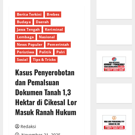
Berita Terkini
Brebes
Budaya
Daerah
Jawa Tengah
Keriminal
Lembaga
Nasional
News Populer
Pemerintah
Peristiwa
Politik
Polri
Sosial
Tips & Tricks
Kasus Penyerobotan
dan Pemalsuan
Dokumen Tanah 1,3
Hektar di Cikesal Lor
Masuk Ranah Hukum
Redaksi
November 21, 2025