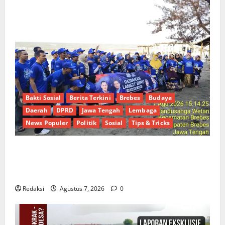
Bakti Sosial
Berita Terkini
Brebes
Budaya
Daerah
DPRD
Jawa Tengah
Lembaga
News Populer
Politik
Sosial
Tips & Tricks
Hj. Opy Ropiah Ajak Kader dan Simpatisan Mengabdi
Lewat Bakti Sosial & Gerakan Langit Biru Indonesia
Asri Untuk Masyarakat
Redaksi
Agustus 7, 2026
0