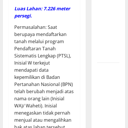
Tanpa Papan
Luas Lahan: 7.226 meter
Nama di
persegi.
Jombang:
​Permasalahan: Saat
Mutu
berupaya mendaftarkan
Material
tanah melalui program
Dipertanyakan,
Pendaftaran Tanah
Negara
Sistematis Lengkap (PTSL),
Rugi?
Inisial W terkejut
Ketua
mendapati data
Gaspool
kepemilikan di Badan
Lampung
Pertanahan Nasional (BPN)
Apresiasi
telah berubah menjadi atas
Polda
nama orang lain (Inisial
Lampung,
WA)/ Waheti). Inisial
Aplikasi
menegaskan tidak pernah
SIGER
menjual atau mengalihkan
Presisi
hak atas lahan tersebut.