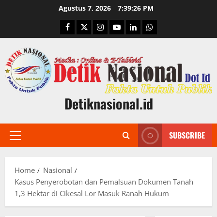
Skip
Agustus 7, 2026
7:39:27 PM
to
Facebook
Twitter
Instagram
Youtube
Linkedin
Whatsapp
content
Detiknasional.id
SUBSCRIBE
Primary
Menu
Home
Nasional
Kasus Penyerobotan dan Pemalsuan Dokumen Tanah
1,3 Hektar di Cikesal Lor Masuk Ranah Hukum