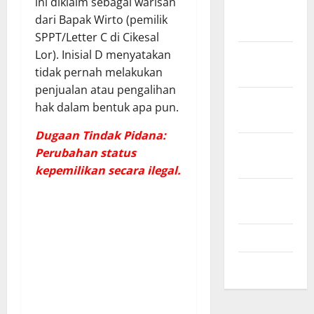
ini diklaim sebagai warisan
Desember
dari Bapak Wirto (pemilik
2024
SPPT/Letter C di Cikesal
November
Lor). Inisial D menyatakan
2024
tidak pernah melakukan
penjualan atau pengalihan
Oktober
hak dalam bentuk apa pun.
2024
Dugaan Tindak Pidana:
September
Perubahan status
2024
kepemilikan secara ilegal.
Agustus
2024
Juli 2024
Mei 2024