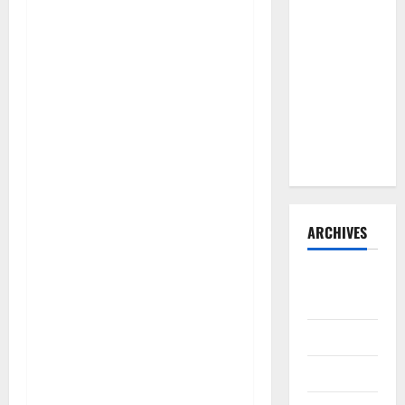
Barat
Resmi Buka
Penerimaan
Mahasiswa
Baru dan
Beasiswa
KIP
ARCHIVES
Agustus
2026
Juli 2026
Juni 2026