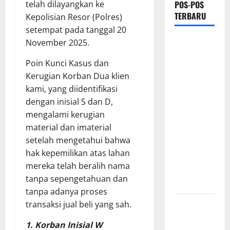
POS-POS
telah dilayangkan ke
TERBARU
Kepolisian Resor (Polres)
setempat pada tanggal 20
Hj. Opy
November 2025.
Ropiah Ajak
​Poin Kunci Kasus dan
Kader dan
Kerugian Korban ​Dua klien
Simpatisan
kami, yang diidentifikasi
Mengabdi
dengan inisial S dan D,
Lewat Bakti
mengalami kerugian
Sosial &
material dan imaterial
Gerakan
setelah mengetahui bahwa
Langit Biru
hak kepemilikan atas lahan
Indonesia
mereka telah beralih nama
Asri Untuk
tanpa sepengetahuan dan
Masyarakat
tanpa adanya proses
Proyek
transaksi jual beli yang sah.
Irigasi
1. Korban Inisial W
Misterius