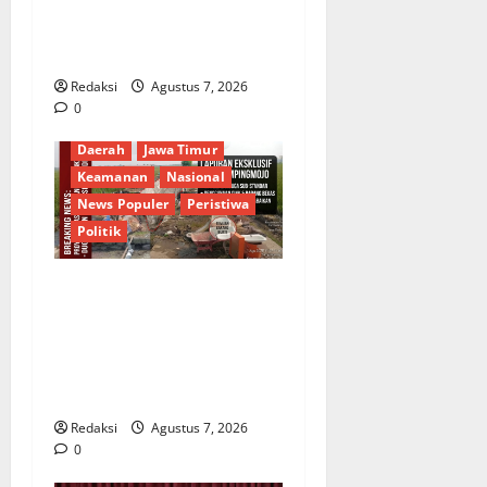
Gerakan Langit Biru
Indonesia Asri Untuk
Masyarakat
Redaksi
Agustus 7, 2026
0
Berita Terkini
Budaya
Daerah
Jawa Timur
Keamanan
Nasional
News Populer
Peristiwa
Politik
Proyek Irigasi Misterius
Tanpa Papan Nama di
Jombang: Mutu Material
Dipertanyakan, Negara
Rugi?
Redaksi
Agustus 7, 2026
0