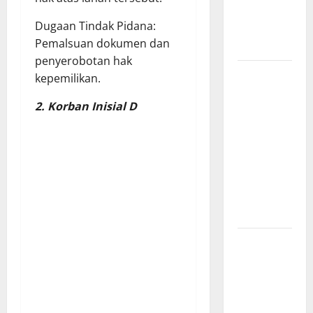
sangat
​Dugaan Tindak Pidana:
membantu
Pemalsuan dokumen dan
Masyarakat
penyerobotan hak
*Wamendagri
kepemilikan.
Wiyagus
2. Korban Inisial D
Dorong
Percepatan
Desa dan
Kelurahan
Siaga TBC
di Provinsi
Riau*
Kuota
Terbatas!
STAI
Aminullah
Pesisir