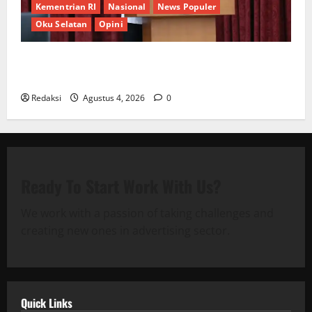
Kementrian RI
Nasional
News Populer
Oku Selatan
Opini
*Wamendagri Wiyagus Dorong Percepatan Desa dan
Kelurahan Siaga TBC di Provinsi Riau*
Redaksi
Agustus 4, 2026
0
Ready To Start
Work With Us?
We work with a passion of taking challenges and
creating new ones in advertising sector.
Quick Links