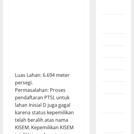
September
2025
Agustus
2025
Juli 2025
Juni 2025
Mei 2025
April 2025
​Luas Lahan: 6.694 meter
persegi.
Maret 2025
​Permasalahan: Proses
pendaftaran PTSL untuk
Februari
lahan Inisial D juga gagal
2025
karena status kepemilikan
Januari
telah beralih atas nama
2025
KISEM. Kepemilikan KISEM