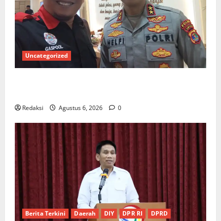
Uncategorized
Ketua Gaspool Lampung Apresiasi Polda Lampung,
Aplikasi SIGER Presisi sangat membantu Masyarakat
Redaksi
Agustus 6, 2026
0
Berita Terkini
Daerah
DIY
DPR RI
DPRD