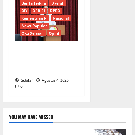
Berita Terkini
Daerah
DIY
DPR RI
DPRD
Kementrian RI
Nasional
News Populer
Oku Selatan
Opini
*Wamendagri Wiyagus
Dorong Percepatan Desa
dan Kelurahan Siaga TBC di
Provinsi Riau*
Redaksi
Agustus 4, 2026
0
YOU MAY HAVE MISSED