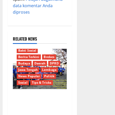
data komentar Anda
diproses
RELATED NEWS
Bakti Sosial
Berita Terkini
Brebes
Budaya
Daerah
DPRD
Jawa Tengah
Lembaga
News Populer
Politik
Sosial
Tips & Tricks
Hj. Opy Ropiah Ajak Kader
dan Simpatisan Mengabdi
Lewat Bakti Sosial &