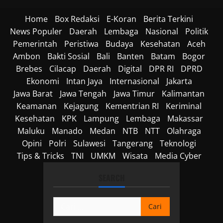
Home
Box Redaksi
E-Koran
Berita Terkini
News Populer
Daerah
Lembaga
Nasional
Politik
Pemerintah
Peristiwa
Budaya
Kesehatan
Aceh
Ambon
Bakti Sosial
Bali
Banten
Batam
Bogor
Brebes
Cilacap
Daerah
Digital
DPR RI
DPRD
Ekonomi
Intan Jaya
Internasional
Jakarta
Jawa Barat
Jawa Tengah
Jawa Timur
Kalimantan
Keamanan
Kejagung
Kementrian RI
Keriminal
Kesehatan
KPK
Lampung
Lembaga
Makassar
Maluku
Manado
Medan
NTB
NTT
Olahraga
Opini
Polri
Sulawesi
Tangerang
Teknologi
Tips & Tricks
TNI
UMKM
Wisata
Media Cyber
SEARCH
Cari
untuk: