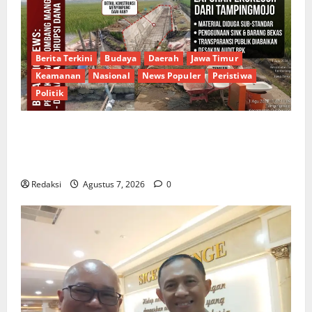
Berita Terkini
Budaya
Daerah
Jawa Timur
Keamanan
Nasional
News Populer
Peristiwa
Politik
Proyek Irigasi Misterius Tanpa Papan Nama di
Jombang: Mutu Material Dipertanyakan, Negara
Rugi?
Redaksi
Agustus 7, 2026
0