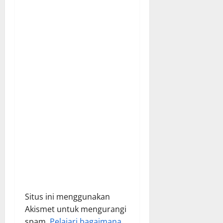
a
t
i
o
n
Situs ini menggunakan
Akismet untuk mengurangi
spam.
Pelajari bagaimana