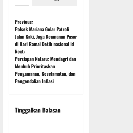
P
Previous:
Polsek Mariana Gelar Patroli
o
Jalan Kaki, Jaga Keamanan Pasar
di Hari Ramai Detik nasional id
s
Next:
t
Persiapan Nataru: Mendagri dan
Menhub Prioritaskan
n
Pengamanan, Keselamatan, dan
Pengendalian Inflasi
a
v
i
Tinggalkan Balasan
g