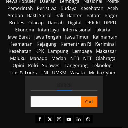
News Populer
Daerah
Lembaga
Nasional
Politik
Pemerintah
Peristiwa
Budaya
Kesehatan
Aceh
Ambon
Bakti Sosial
Bali
Banten
Batam
Bogor
Brebes
Cilacap
Daerah
Digital
DPR RI
DPRD
Ekonomi
Intan Jaya
Internasional
Jakarta
Jawa Barat
Jawa Tengah
Jawa Timur
Kalimantan
Keamanan
Kejagung
Kementrian RI
Keriminal
Kesehatan
KPK
Lampung
Lembaga
Makassar
Maluku
Manado
Medan
NTB
NTT
Olahraga
Opini
Polri
Sulawesi
Tangerang
Teknologi
Tips & Tricks
TNI
UMKM
Wisata
Media Cyber
SEARCH
Cari
untuk:
Facebook
Twitter
Instagram
Youtube
Linkedin
Whatsapp