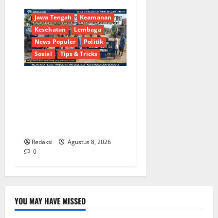
Budaya
Daerah
Jawa Tengah
Keamanan
Kesehatan
Lembaga
News Populer
Politik
Sosial
Tips & Tricks
Bantu Penuhi Kebutuhan
Pokok, Warga Gang Paradis
RW 02 Sambut Antusias
Dropship Air Bersih
Bersama Dedi Risyanto S.H.
Redaksi
Agustus 8, 2026
0
YOU MAY HAVE MISSED