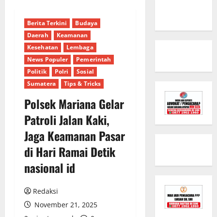
Berita Terkini
Budaya
Daerah
Keamanan
Kesehatan
Lembaga
News Populer
Pemerintah
Politik
Polri
Sosial
Sumatera
Tips & Tricks
Polsek Mariana Gelar
Patroli Jalan Kaki,
Jaga Keamanan Pasar
di Hari Ramai Detik
nasional id
Redaksi
November 21, 2025