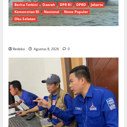
Berita Terkini
Daerah
DPR RI
DPRD
Jakarta
Kementrian RI
Nasional
News Populer
Oku Selatan
Kebocoran Knalpot Diduga Picu Kebakaran Kapal
Pukat Teri KM Merpati Indah 7 di Perairan Belawan
Redaksi
Agustus 8, 2026
0