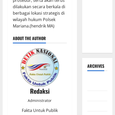
prosedur, serta akan terus
Susanto
dilakukan secara berkala di
dan Dedi
berbagai lokasi strategis di
Risyanto
wilayah hukum Polsek
Gelar Bakti
Mariana.(hendrik MA)
Sosial Air
Bersih di
ABOUT THE AUTHOR
Kersana
ARCHIVES
Agustus
2026
Redaksi
Juli 2026
Administrator
Juni 2026
Fakta Untuk Publik