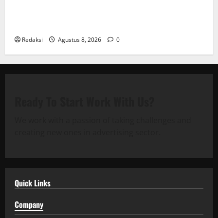
Bantu Penuhi Kebutuhan Pokok, Warga Gang Paradis
RW 02 Sambut Antusias Dropship Air Bersih
Bersama Dedi Risyanto S.H.
Redaksi
Agustus 8, 2026
0
Ready To Start
Work With Us?
We work with a passion of taking challenges and
creating new ones in advertising sector.
Quick Links
Company