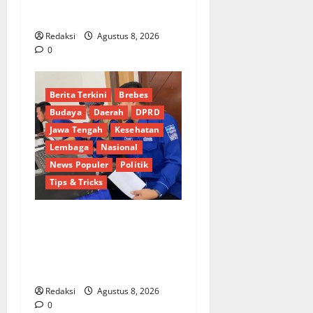
Perairan Belawan
Redaksi
Agustus 8, 2026
0
Berita Terkini
Brebes
Budaya
Daerah
DPRD
Jawa Tengah
Kesehatan
Lembaga
Nasional
News Populer
Politik
Tips & Tricks
Dinamika Politik Internal
Demokrat Brebes: Dua Figur
Siap Berebut Kursi Ketua di
Muscab
Redaksi
Agustus 8, 2026
Berita Terkini
Brebes
0