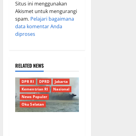
Situs ini menggunakan
Akismet untuk mengurangi
spam.
Pelajari bagaimana
data komentar Anda
diproses
RELATED NEWS
Berita Terkini
Daerah
DPR RI
DPRD
Jakarta
Kementrian RI
Nasional
News Populer
Oku Selatan
Kebocoran Knalpot Diduga
Picu Kebakaran Kapal Pukat
Teri KM Merpati Indah 7 di