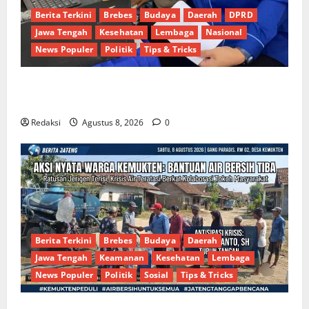
Berita Terkini
Brebes
Budaya
Daerah
DPRD
Jawa Tengah
Kesehatan
Lembaga
Nasional
News Populer
Politik
Tips & Tricks
Dinamika Politik Internal Demokrat Brebes: Dua
Figur Siap Berebut Kursi Ketua di Muscab
Redaksi
Agustus 8, 2026
0
Berita Terkini
Brebes
Budaya
Daerah
Jawa Tengah
Keamanan
Kesehatan
Lembaga
News Populer
Politik
Sosial
Tips & Tricks