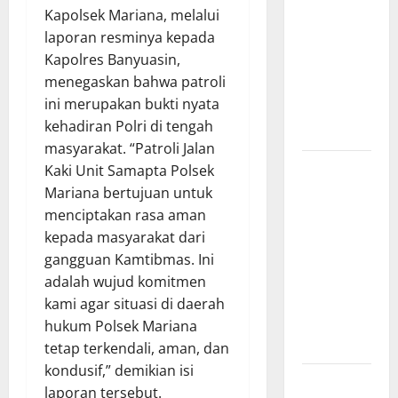
Kapolsek Mariana, melalui
Kapal Pukat
laporan resminya kepada
Teri KM
Kapolres Banyuasin,
Merpati
menegaskan bahwa patroli
Indah 7 di
ini merupakan bukti nyata
Perairan
kehadiran Polri di tengah
Belawan
masyarakat. “Patroli Jalan
Dinamika
Kaki Unit Samapta Polsek
Politik
Mariana bertujuan untuk
Internal
menciptakan rasa aman
Demokrat
kepada masyarakat dari
Brebes: Dua
gangguan Kamtibmas. Ini
Figur Siap
adalah wujud komitmen
Berebut
kami agar situasi di daerah
Kursi Ketua
hukum Polsek Mariana
di Muscab
tetap terkendali, aman, dan
kondusif,” demikian isi
Bantu
laporan tersebut.