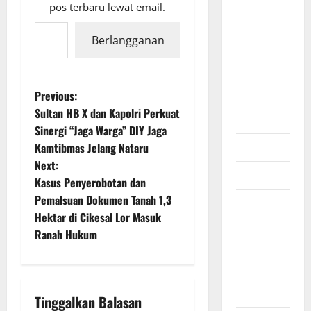
September
pos terbaru lewat email.
2025
Ketikkan email Anda...
Berlangganan
Agustus
2025
Juli 2025
P
Previous:
Sultan HB X dan Kapolri Perkuat
Juni 2025
o
Sinergi “Jaga Warga” DIY Jaga
Mei 2025
Kamtibmas Jelang Nataru
s
Next:
April 2025
t
Kasus Penyerobotan dan
Pemalsuan Dokumen Tanah 1,3
Maret 2025
n
Hektar di Cikesal Lor Masuk
Februari
Ranah Hukum
a
2025
v
Januari
2025
i
Tinggalkan Balasan