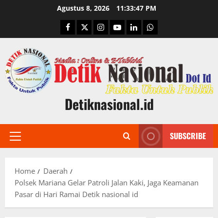
Skip
Agustus 8, 2026
11:33:48 PM
to
Facebook
Twitter
Instagram
Youtube
Linkedin
Whatsapp
content
Detiknasional.id
SUBSCRIBE
Primary
Menu
Home
Daerah
Polsek Mariana Gelar Patroli Jalan Kaki, Jaga Keamanan
Pasar di Hari Ramai Detik nasional id