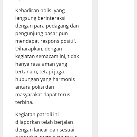
Penuhi
Kebutuhan
Kehadiran polisi yang
Pokok,
langsung berinteraksi
Warga Gang
dengan para pedagang dan
Paradis RW
pengunjung pasar pun
02 Sambut
mendapat respons positif.
Antusias
Diharapkan, dengan
Dropship
kegiatan semacam ini, tidak
Air Bersih
hanya rasa aman yang
Bersama
tertanam, tetapi juga
Dedi
hubungan yang harmonis
Risyanto
antara polisi dan
S.H.
masyarakat dapat terus
terbina.
Respons
Cepat
Kegiatan patroli ini
Keluhan
dilaporkan telah berjalan
Warga, H.
dengan lancar dan sesuai
Hadi