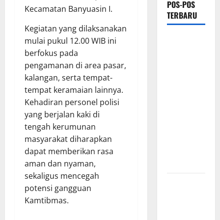
POS-POS
Kecamatan Banyuasin I.
TERBARU
Kegiatan yang dilaksanakan
PEMKAB
mulai pukul 12.00 WIB ini
OKU
berfokus pada
SELATAN
pengamanan di area pasar,
PERKUAT
kalangan, serta tempat-
SINERGI
tempat keramaian lainnya.
BEDAH
Kehadiran personel polisi
RUMAH
yang berjalan kaki di
DAN
tengah kerumunan
OPTIMALISASI
masyarakat diharapkan
POSYANDU
dapat memberikan rasa
6 SPM
aman dan nyaman,
sekaligus mencegah
Kebocoran
potensi gangguan
Knalpot
Kamtibmas.
Diduga Picu
Kebakaran