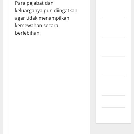
Para pejabat dan
Desember
keluarganya pun diingatkan
2024
agar tidak menampilkan
November
kemewahan secara
2024
berlebihan.
Oktober
2024
September
2024
Agustus
2024
Juli 2024
Mei 2024