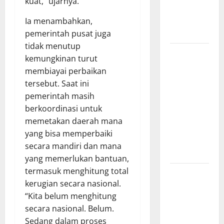
kuat,” ujarnya.
sangat
membantu
Ia menambahkan,
Masyarakat
pemerintah pusat juga
tidak menutup
*Wamendagri
kemungkinan turut
Wiyagus
membiayai perbaikan
Dorong
tersebut. Saat ini
Percepatan
pemerintah masih
Desa dan
berkoordinasi untuk
Kelurahan
memetakan daerah mana
Siaga TBC
yang bisa memperbaiki
di Provinsi
secara mandiri dan mana
Riau*
yang memerlukan bantuan,
termasuk menghitung total
Kuota
kerugian secara nasional.
Terbatas!
“Kita belum menghitung
STAI
secara nasional. Belum.
Aminullah
Sedang dalam proses
Pesisir