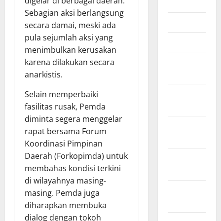
digelar di berbagai daerah.
Mei 2026
Sebagian aksi berlangsung
April 2026
secara damai, meski ada
pula sejumlah aksi yang
Maret 2026
menimbulkan kerusakan
Februari
karena dilakukan secara
2026
anarkistis.
Januari
Selain memperbaiki
2026
fasilitas rusak, Pemda
diminta segera menggelar
Desember
rapat bersama Forum
2025
Koordinasi Pimpinan
Daerah (Forkopimda) untuk
November
membahas kondisi terkini
2025
di wilayahnya masing-
Oktober
masing. Pemda juga
2025
diharapkan membuka
dialog dengan tokoh