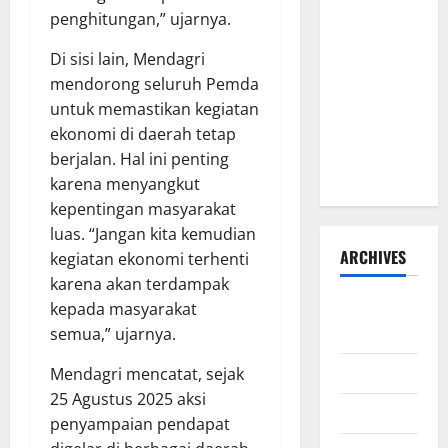
penghitungan,” ujarnya.
Barat
Resmi Buka
Di sisi lain, Mendagri
Penerimaan
mendorong seluruh Pemda
Mahasiswa
untuk memastikan kegiatan
Baru dan
ekonomi di daerah tetap
Beasiswa
berjalan. Hal ini penting
KIP
karena menyangkut
kepentingan masyarakat
luas. “Jangan kita kemudian
ARCHIVES
kegiatan ekonomi terhenti
karena akan terdampak
Agustus
kepada masyarakat
2026
semua,” ujarnya.
Juli 2026
Mendagri mencatat, sejak
25 Agustus 2025 aksi
Juni 2026
penyampaian pendapat