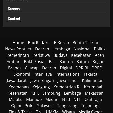
Careers
Contact
Home
Box Redaksi
E-Koran
Berita Terkini
News Populer
Daerah
Lembaga
Nasional
Politik
Pemerintah
Peristiwa
Budaya
Kesehatan
Aceh
Ambon
Bakti Sosial
Bali
Banten
Batam
Bogor
Brebes
Cilacap
Daerah
Digital
DPR RI
DPRD
Ekonomi
Intan Jaya
Internasional
Jakarta
Jawa Barat
Jawa Tengah
Jawa Timur
Kalimantan
Keamanan
Kejagung
Kementrian RI
Keriminal
Kesehatan
KPK
Lampung
Lembaga
Makassar
Maluku
Manado
Medan
NTB
NTT
Olahraga
Opini
Polri
Sulawesi
Tangerang
Teknologi
Tips & Tricks
TNI
UMKM
Wisata
Media Cyber