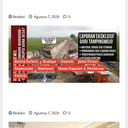
Lewat Bakti Sosial & Gerakan Langit Biru Indonesia
Asri Untuk Masyarakat
Redaksi
Agustus 7, 2026
0
Berita Terkini
Budaya
Daerah
Jawa Timur
Keamanan
Nasional
News Populer
Peristiwa
Politik
Proyek Irigasi Misterius Tanpa Papan Nama di
Jombang: Mutu Material Dipertanyakan, Negara
Rugi?
Redaksi
Agustus 7, 2026
0