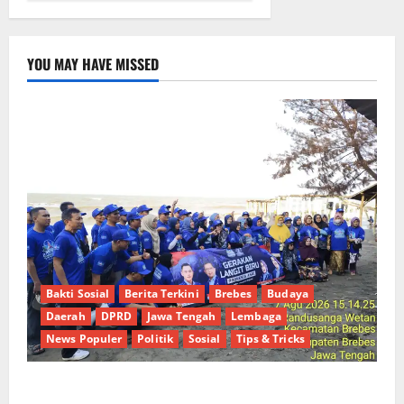
YOU MAY HAVE MISSED
Bakti Sosial
Berita Terkini
Brebes
Budaya
Daerah
DPRD
Jawa Tengah
Lembaga
News Populer
Politik
Sosial
Tips & Tricks
Hj. Opy Ropiah Ajak Kader dan Simpatisan Mengabdi