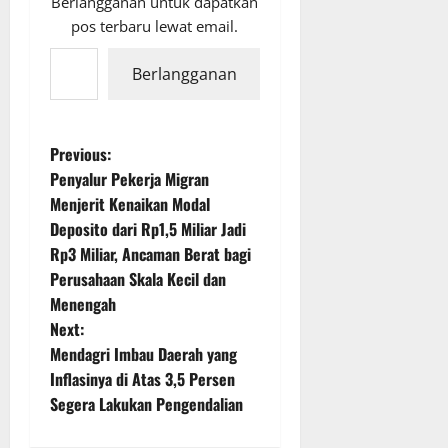
Berlangganan untuk dapatkan
pos terbaru lewat email.
Ketikkan email Anda...
Berlangganan
P
Previous:
Penyalur Pekerja Migran
o
Menjerit Kenaikan Modal
Deposito dari Rp1,5 Miliar Jadi
s
Rp3 Miliar, Ancaman Berat bagi
t
Perusahaan Skala Kecil dan
Menengah
n
Next:
Mendagri Imbau Daerah yang
a
Inflasinya di Atas 3,5 Persen
v
Segera Lakukan Pengendalian