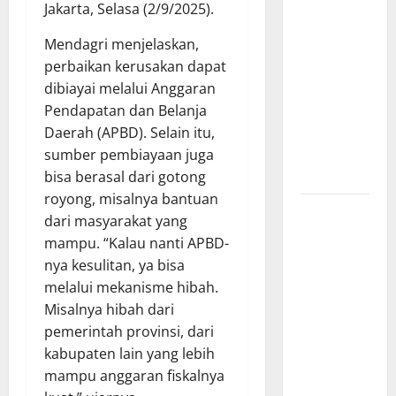
Jakarta, Selasa (2/9/2025).
Tanpa Papan
Nama di
Mendagri menjelaskan,
Jombang:
perbaikan kerusakan dapat
Mutu
dibiayai melalui Anggaran
Material
Pendapatan dan Belanja
Dipertanyakan,
Daerah (APBD). Selain itu,
Negara
sumber pembiayaan juga
Rugi?
bisa berasal dari gotong
royong, misalnya bantuan
Ketua
dari masyarakat yang
Gaspool
mampu. “Kalau nanti APBD-
Lampung
nya kesulitan, ya bisa
Apresiasi
melalui mekanisme hibah.
Polda
Misalnya hibah dari
Lampung,
pemerintah provinsi, dari
Aplikasi
kabupaten lain yang lebih
SIGER
mampu anggaran fiskalnya
Presisi