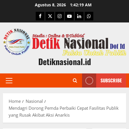
Skip
Agustus 8, 2026
1:42:20 AM
to
Facebook
Twitter
Instagram
Youtube
Linkedin
Whatsapp
content
Detiknasional.id
SUBSCRIBE
Primary
Menu
Home
Nasional
​Mendagri Dorong Pemda Perbaiki Cepat Fasilitas Publik
yang Rusak Akibat Aksi Anarkis