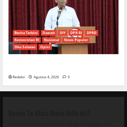
Berita Terkini
Daerah
DIY
DPR RI
DPRD
Kementrian RI
Nasional
News Populer
Oku Selatan
Opini
*Wamendagri Wiyagus Dorong Percepatan Desa dan
Kelurahan Siaga TBC di Provinsi Riau*
Redaksi
Agustus 4, 2026
0
Ready To Start
Work With Us?
We work with a passion of taking challenges and