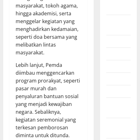
September
masyarakat, tokoh agama,
2025
hingga akademisi, serta
Agustus
menggelar kegiatan yang
2025
menghadirkan kedamaian,
seperti doa bersama yang
Juli 2025
melibatkan lintas
masyarakat.
Juni 2025
Lebih lanjut, Pemda
Mei 2025
diimbau menggencarkan
April 2025
program prorakyat, seperti
pasar murah dan
Maret 2025
penyaluran bantuan sosial
Februari
yang menjadi kewajiban
2025
negara. Sebaliknya,
kegiatan seremonial yang
Januari
terkesan pemborosan
2025
diminta untuk ditunda.