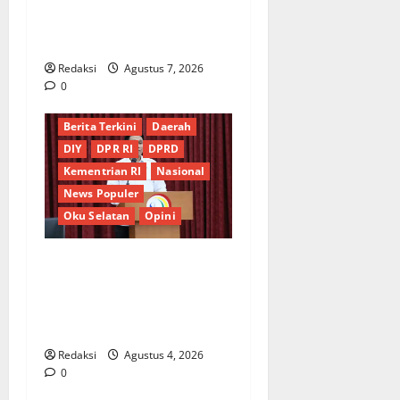
Dipertanyakan, Negara
Rugi?
Redaksi
Agustus 7, 2026
0
Berita Terkini
Daerah
DIY
DPR RI
DPRD
Kementrian RI
Nasional
News Populer
Oku Selatan
Opini
*Wamendagri Wiyagus
Dorong Percepatan Desa
dan Kelurahan Siaga TBC di
Provinsi Riau*
Redaksi
Agustus 4, 2026
0