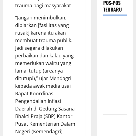
POS-POS
trauma bagi masyarakat.
TERBARU
“Jangan menimbulkan,
Hj. Opy
dibiarkan [fasilitas yang
Ropiah Ajak
rusak] karena itu akan
Kader dan
membuat trauma publik.
Simpatisan
Jadi segera dilakukan
Mengabdi
perbaikan dan kalau yang
Lewat Bakti
memerlukan waktu yang
Sosial &
lama, tutup (areanya
Gerakan
ditutupi),” ujar Mendagri
Langit Biru
kepada awak media usai
Indonesia
Rapat Koordinasi
Asri Untuk
Pengendalian Inflasi
Masyarakat
Daerah di Gedung Sasana
Bhakti Praja (SBP) Kantor
Proyek
Pusat Kementerian Dalam
Irigasi
Negeri (Kemendagri),
Misterius