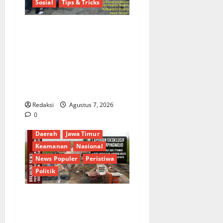
Sosial
Tips & Tricks
Hj. Opy Ropiah Ajak Kader
dan Simpatisan Mengabdi
Lewat Bakti Sosial &
Gerakan Langit Biru
Indonesia Asri Untuk
Masyarakat
Redaksi
Agustus 7, 2026
0
Berita Terkini
Budaya
Daerah
Jawa Timur
Keamanan
Nasional
News Populer
Peristiwa
Politik
Proyek Irigasi Misterius
Tanpa Papan Nama di
Jombang: Mutu Material