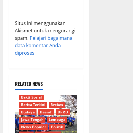
Situs ini menggunakan
Akismet untuk mengurangi
spam.
Pelajari bagaimana
data komentar Anda
diproses
RELATED NEWS
Bakti Sosial
Berita Terkini
Brebes
Budaya
Daerah
DPRD
Jawa Tengah
Lembaga
News Populer
Politik