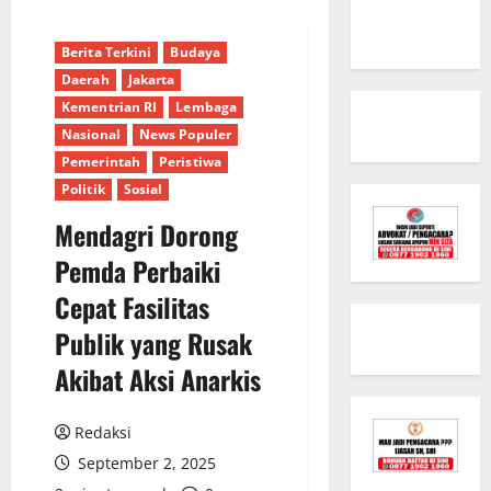
Berita Terkini
Budaya
Daerah
Jakarta
Kementrian RI
Lembaga
Nasional
News Populer
Pemerintah
Peristiwa
Politik
Sosial
​Mendagri Dorong
Pemda Perbaiki
Cepat Fasilitas
Publik yang Rusak
Akibat Aksi Anarkis
Redaksi
September 2, 2025