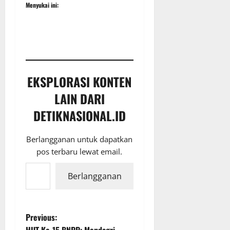
Menyukai ini:
EKSPLORASI KONTEN
LAIN DARI
DETIKNASIONAL.ID
Berlangganan untuk dapatkan
pos terbaru lewat email.
Ketikkan email Anda...
Berlangganan
P
Previous:
HUT Ke-15 BNPP: Mendagri