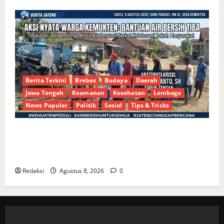
Berita Terkini
Brebes
Budaya
Daerah
Jawa Tengah
Keamanan
Kesehatan
Lembaga
News Populer
Politik
Sosial
Tips & Tricks
Bantu Penuhi Kebutuhan Pokok, Warga Gang Paradis
RW 02 Sambut Antusias Dropship Air Bersih
Bersama Dedi Risyanto S.H.
Redaksi
Agustus 8, 2026
0