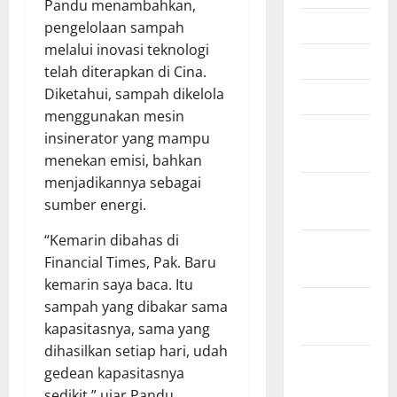
Pandu menambahkan,
Mei 2026
pengelolaan sampah
melalui inovasi teknologi
April 2026
telah diterapkan di Cina.
Diketahui, sampah dikelola
Maret 2026
menggunakan mesin
Februari
insinerator yang mampu
2026
menekan emisi, bahkan
menjadikannya sebagai
Januari
sumber energi.
2026
“Kemarin dibahas di
Desember
Financial Times, Pak. Baru
2025
kemarin saya baca. Itu
November
sampah yang dibakar sama
2025
kapasitasnya, sama yang
dihasilkan setiap hari, udah
Oktober
gedean kapasitasnya
2025
sedikit,” ujar Pandu.