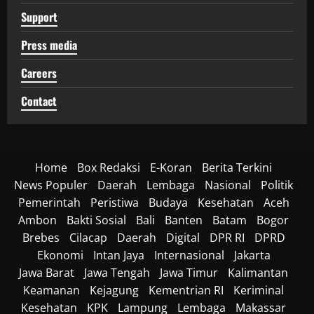
Support
Press media
Careers
Contact
Home
Box Redaksi
E-Koran
Berita Terkini
News Populer
Daerah
Lembaga
Nasional
Politik
Pemerintah
Peristiwa
Budaya
Kesehatan
Aceh
Ambon
Bakti Sosial
Bali
Banten
Batam
Bogor
Brebes
Cilacap
Daerah
Digital
DPR RI
DPRD
Ekonomi
Intan Jaya
Internasional
Jakarta
Jawa Barat
Jawa Tengah
Jawa Timur
Kalimantan
Keamanan
Kejagung
Kementrian RI
Keriminal
Kesehatan
KPK
Lampung
Lembaga
Makassar