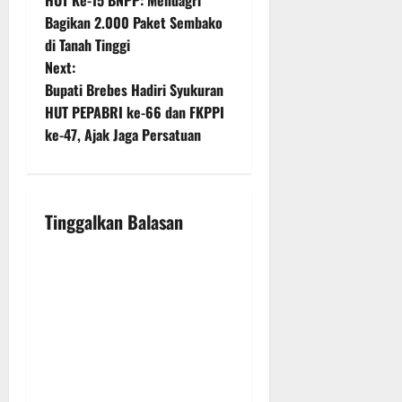
o
Bagikan 2.000 Paket Sembako
di Tanah Tinggi
s
Next:
t
Bupati Brebes Hadiri Syukuran
HUT PEPABRI ke-66 dan FKPPI
n
ke-47, Ajak Jaga Persatuan
a
v
Tinggalkan Balasan
i
g
a
t
i