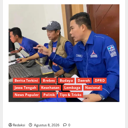
Berita Terkini
Brebes
Budaya
Daerah
DPRD
Jawa Tengah
Kesehatan
Lembaga
Nasional
News Populer
Politik
Tips & Tricks
Dinamika Politik Internal Demokrat Brebes: Dua
Figur Siap Berebut Kursi Ketua di Muscab
Redaksi
Agustus 8, 2026
0