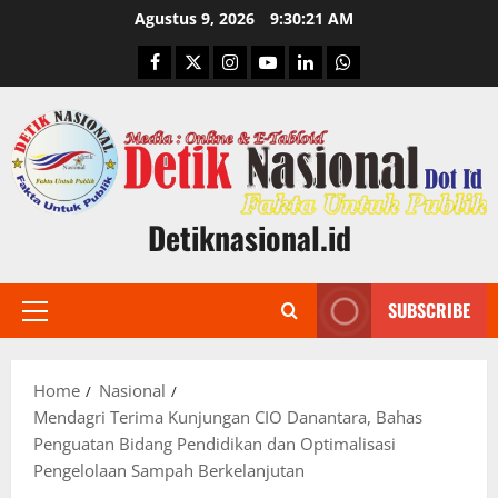
Skip
Agustus 9, 2026
9:30:22 AM
to
Facebook
Twitter
Instagram
Youtube
Linkedin
Whatsapp
content
Detiknasional.id
SUBSCRIBE
Primary
Menu
Home
Nasional
Mendagri Terima Kunjungan CIO Danantara, Bahas
Penguatan Bidang Pendidikan dan Optimalisasi
Pengelolaan Sampah Berkelanjutan