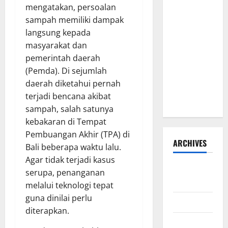
mengatakan, persoalan
Hadi
sampah memiliki dampak
Susanto
langsung kepada
dan Dedi
masyarakat dan
Risyanto
pemerintah daerah
Gelar Bakti
(Pemda). Di sejumlah
Sosial Air
daerah diketahui pernah
Bersih di
terjadi bencana akibat
Kersana
sampah, salah satunya
kebakaran di Tempat
Pembuangan Akhir (TPA) di
ARCHIVES
Bali beberapa waktu lalu.
Agar tidak terjadi kasus
Agustus
serupa, penanganan
2026
melalui teknologi tepat
guna dinilai perlu
Juli 2026
diterapkan.
Juni 2026