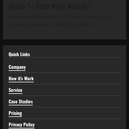
Ready To Start
Work With Us?
We work with a passion of taking challenges and
creating new ones in advertising sector.
Quick Links
Company
How it’s Work
Service
Case Studies
Pricing
Privacy Policy