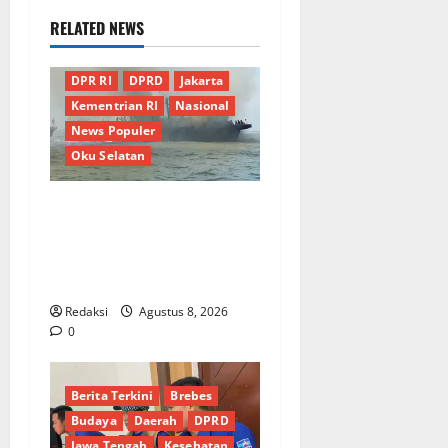
RELATED NEWS
Berita Terkini
Daerah
DPR RI
DPRD
Jakarta
Kementrian RI
Nasional
News Populer
Oku Selatan
Kebocoran Knalpot Diduga
Picu Kebakaran Kapal Pukat
Teri KM Merpati Indah 7 di
Perairan Belawan
Redaksi
Agustus 8, 2026
0
Berita Terkini
Brebes
Budaya
Daerah
DPRD
Jawa Tengah
Kesehatan