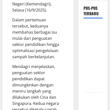
Negeri (Kemendagri),
POS-POS
Selasa (16/9/2025).
TERBARU
Dalam pertemuan
PEMKAB
tersebut, keduanya
OKU
membahas berbagai isu
SELATAN
mulai dari penguatan
PERKUAT
sektor pendidikan hingga
SINERGI
optimalisasi pengelolaan
BEDAH
sampah berkelanjutan.
RUMAH
Mendagri menjelaskan,
DAN
penguatan sektor
OPTIMALISASI
pendidikan dapat
POSYANDU
dimungkinkan dengan
6 SPM
meniru langkah yang
Kebocoran
dilakukan oleh Cina dan
Knalpot
Singapura. Kedua negara
Diduga Picu
tersebut diketahui telah