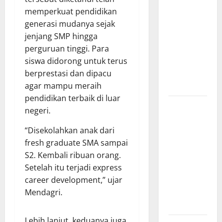
Kebakaran
memperkuat pendidikan
Kapal Pukat
generasi mudanya sejak
Teri KM
jenjang SMP hingga
Merpati
perguruan tinggi. Para
Indah 7 di
siswa didorong untuk terus
Perairan
berprestasi dan dipacu
Belawan
agar mampu meraih
pendidikan terbaik di luar
Dinamika
negeri.
Politik
Internal
“Disekolahkan anak dari
Demokrat
fresh graduate SMA sampai
Brebes: Dua
S2. Kembali ribuan orang.
Figur Siap
Setelah itu terjadi express
Berebut
career development,” ujar
Kursi Ketua
Mendagri.
di Muscab
Lebih lanjut, keduanya juga