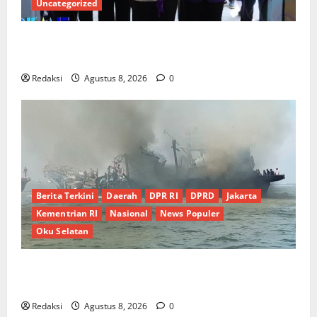
Uncategorized
PEMKAB OKU SELATAN PERKUAT SINERGI BEDAH
RUMAH DAN OPTIMALISASI POSYANDU 6 SPM
Redaksi
Agustus 8, 2026
0
Berita Terkini
Daerah
DPR RI
DPRD
Jakarta
Kementrian RI
Nasional
News Populer
Oku Selatan
Kebocoran Knalpot Diduga Picu Kebakaran Kapal
Pukat Teri KM Merpati Indah 7 di Perairan Belawan
Redaksi
Agustus 8, 2026
0