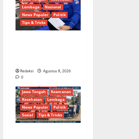
Lembaga
Nasional
News Populer
Politik
Tips & Tricks
Dinamika Politik Internal
Demokrat Brebes: Dua Figur
Siap Berebut Kursi Ketua di
Muscab
Redaksi
Agustus 8, 2026
Berita Terkini
Brebes
0
Budaya
Daerah
Jawa Tengah
Keamanan
Kesehatan
Lembaga
News Populer
Politik
Sosial
Tips & Tricks
Bantu Penuhi Kebutuhan