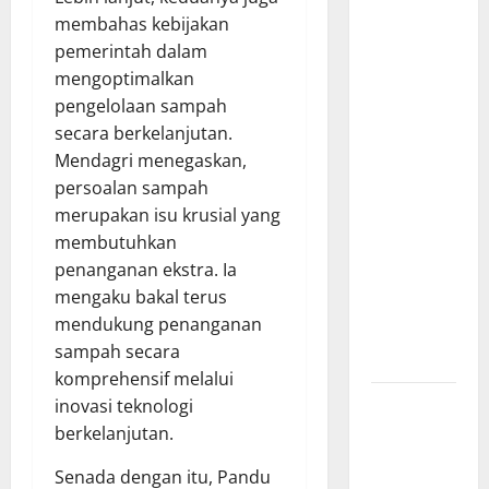
Bantu
membahas kebijakan
Penuhi
pemerintah dalam
Kebutuhan
mengoptimalkan
Pokok,
pengelolaan sampah
Warga Gang
secara berkelanjutan.
Paradis RW
Mendagri menegaskan,
02 Sambut
persoalan sampah
Antusias
merupakan isu krusial yang
Dropship
membutuhkan
Air Bersih
penanganan ekstra. Ia
Bersama
mengaku bakal terus
Dedi
mendukung penanganan
Risyanto
sampah secara
S.H.
komprehensif melalui
Respons
inovasi teknologi
Cepat
berkelanjutan.
Keluhan
Senada dengan itu, Pandu
Warga, H.