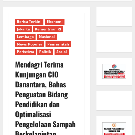
Berita Terkini
Ekonomi
Jakarta
Kementrian RI
Lembaga
Nasional
News Populer
Pemerintah
Peristiwa
Politik
Sosial
Mendagri Terima
Kunjungan CIO
Danantara, Bahas
Penguatan Bidang
Pendidikan dan
Optimalisasi
Pengelolaan Sampah
Berkelanjutan