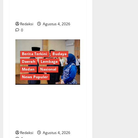
dan Kelurahan Siaga TBC di
Provinsi Riau*
Redaksi
Agustus 4, 2026
0
Berita Terkini
Budaya
Daerah
Lembaga
Medan
Nasional
News Populer
Penunjukan Plh Sekda Kota
Medan Disorot, Adi Warman
Lubis Pertanyakan
Komitmen terhadap Sistem
Merit
Redaksi
Agustus 4, 2026