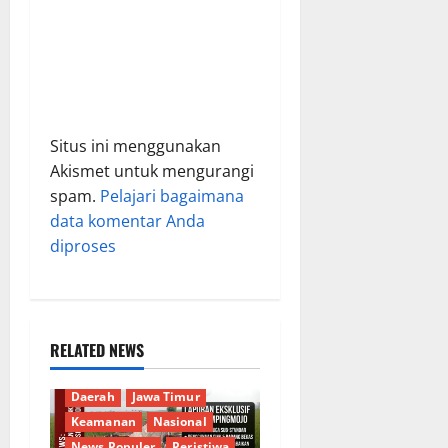
Situs ini menggunakan
Akismet untuk mengurangi
spam.
Pelajari bagaimana
data komentar Anda
diproses
RELATED NEWS
Berita Terkini
Budaya
Daerah
Jawa Timur
Keamanan
Nasional
News Populer
Peristiwa