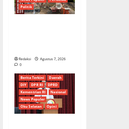
Politik
Proyek Irigasi Misterius
Tanpa Papan Nama di
Jombang: Mutu Material
Dipertanyakan, Negara
Rugi?
Redaksi
Agustus 7, 2026
0
Berita Terkini
Daerah
DIY
DPR RI
DPRD
Kementrian RI
Nasional
News Populer
Oku Selatan
Opini
*Wamendagri Wiyagus
Dorong Percepatan Desa