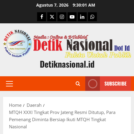
Skip
Agustus 7, 2026
9:30:02 AM
to
Facebook
Twitter
Instagram
Youtube
Linkedin
Whatsapp
content
Detiknasional.id
SUBSCRIBE
Primary
Menu
Home
Daerah
MTQH XXXI Tingkat Prov Jateng Resmi Ditutup, Para
Pemenang Diminta Bersiap Ikuti MTQH Tingkat
Nasional