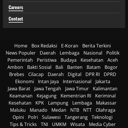
Careers
Contact
Home
Box Redaksi
E-Koran
Berita Terkini
News Populer
Daerah
Lembaga
Nasional
Politik
Pemerintah
Peristiwa
Budaya
Kesehatan
Aceh
Ambon
Bakti Sosial
Bali
Banten
Batam
Bogor
Brebes
Cilacap
Daerah
Digital
DPR RI
DPRD
Ekonomi
Intan Jaya
Internasional
Jakarta
Jawa Barat
Jawa Tengah
Jawa Timur
Kalimantan
Keamanan
Kejagung
Kementrian RI
Keriminal
Kesehatan
KPK
Lampung
Lembaga
Makassar
Maluku
Manado
Medan
NTB
NTT
Olahraga
Opini
Polri
Sulawesi
Tangerang
Teknologi
Tips & Tricks
TNI
UMKM
Wisata
Media Cyber