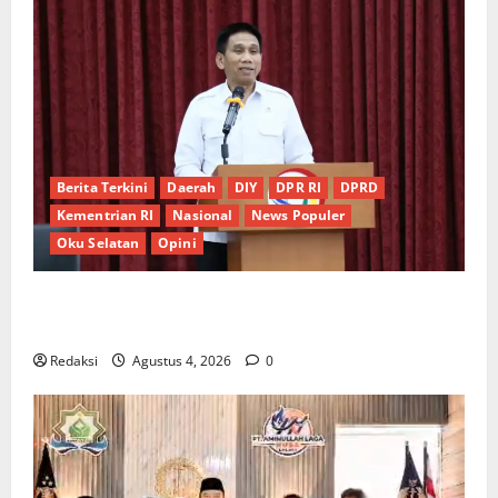
Berita Terkini
Daerah
DIY
DPR RI
DPRD
Kementrian RI
Nasional
News Populer
Oku Selatan
Opini
*Wamendagri Wiyagus Dorong Percepatan Desa dan
Kelurahan Siaga TBC di Provinsi Riau*
Redaksi
Agustus 4, 2026
0