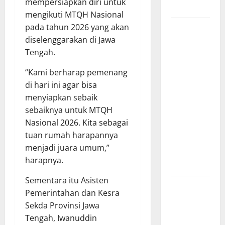
mempersiapkan diri untuk
Riau*
mengikuti MTQH Nasional
Kuota
pada tahun 2026 yang akan
Terbatas!
diselenggarakan di Jawa
STAI
Tengah.
Aminullah
“Kami berharap pemenang
Pesisir
di hari ini agar bisa
Barat
menyiapkan sebaik
Resmi Buka
sebaiknya untuk MTQH
Penerimaan
Nasional 2026. Kita sebagai
Mahasiswa
tuan rumah harapannya
Baru dan
menjadi juara umum,”
Beasiswa
harapnya.
KIP
Sementara itu Asisten
Penunjukan
Pemerintahan dan Kesra
Plh Sekda
Sekda Provinsi Jawa
Kota Medan
Tengah, Iwanuddin
Disorot, Adi