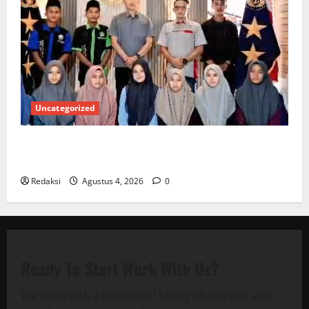
Uncategorized
Kuota Terbatas! STAI Aminullah Pesisir Barat Resmi
Buka Penerimaan Mahasiswa Baru dan Beasiswa KIP
Redaksi
Agustus 4, 2026
0
Ready To Start
Work With Us?
We work with a passion of taking challenges and