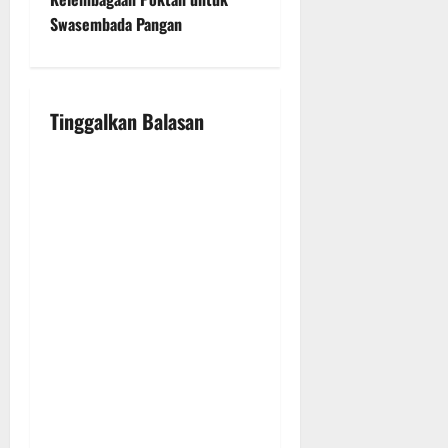
Swasembada Pangan
a
v
i
Tinggalkan Balasan
g
a
t
i
o
n