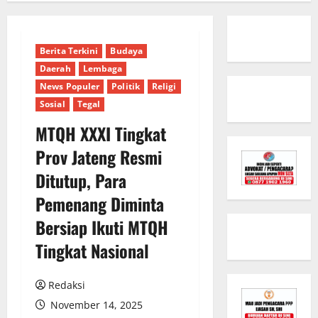
Berita Terkini
Budaya
Daerah
Lembaga
News Populer
Politik
Religi
Sosial
Tegal
MTQH XXXI Tingkat
Prov Jateng Resmi
Ditutup, Para
Pemenang Diminta
Bersiap Ikuti MTQH
Tingkat Nasional
Redaksi
November 14, 2025