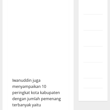
Desember
2024
November
2024
Oktober
2024
September
2024
Agustus
2024
Iwanuddin juga
Juli 2024
menyampaikan 10
Mei 2024
peringkat kota kabupaten
dengan jumlah pemenang
terbanyak yaitu