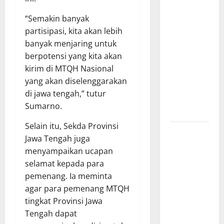
Apresiasi
“Semakin banyak
Polda
partisipasi, kita akan lebih
Lampung,
banyak menjaring untuk
Aplikasi
berpotensi yang kita akan
SIGER
kirim di MTQH Nasional
Presisi
yang akan diselenggarakan
sangat
di jawa tengah,” tutur
membantu
Sumarno.
Masyarakat
Selain itu, Sekda Provinsi
*Wamendagri
Jawa Tengah juga
Wiyagus
menyampaikan ucapan
Dorong
selamat kepada para
Percepatan
pemenang. Ia meminta
Desa dan
agar para pemenang MTQH
Kelurahan
tingkat Provinsi Jawa
Siaga TBC
Tengah dapat
di Provinsi