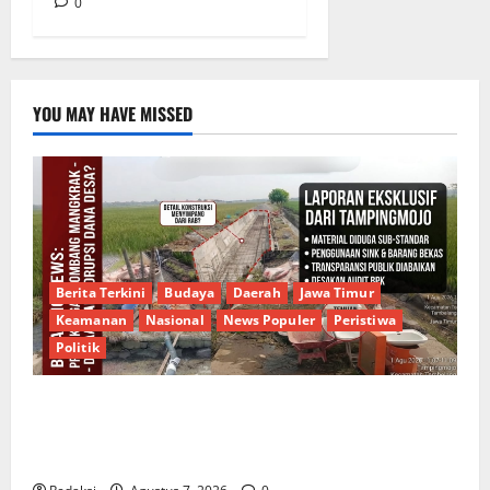
0
YOU MAY HAVE MISSED
Berita Terkini
Budaya
Daerah
Jawa Timur
Keamanan
Nasional
News Populer
Peristiwa
Politik
Proyek Irigasi Misterius Tanpa Papan Nama di
Jombang: Mutu Material Dipertanyakan, Negara
Rugi?