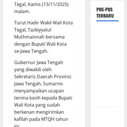
Tegal, Kamis (13/11/2025)
POS-POS
malam.
TERBARU
Turut Hadir Wakil Wali Kota
Proyek
Tegal, Tazkiyyatul
Irigasi
Muthmainnah bersama
Misterius
dengan Bupati Wali Kota
Tanpa Papan
se-Jawa Tengah.
Nama di
Gubernur Jawa Tengah
Jombang:
yang diwakili oleh
Mutu
Sekretaris Daerah Provinsi
Material
Jawa Tengah, Sumarno
Dipertanyakan,
menyampaikan ucapan
Negara
terima kasih kepada Bupati
Rugi?
Wali Kota yang sudah
Ketua
berkenan mengirimkan
Gaspool
kafilah pada MTQH tahun
Lampung
ini.