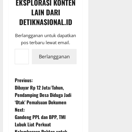
EKSPLORASI KONTEN
LAIN DARI
DETIKNASIONAL.ID
Berlangganan untuk dapatkan
pos terbaru lewat email.
Ketikkan email Anda...
Berlangganan
P
Previous:
Dibayar Rp 12 Juta/Tahun,
o
Pendamping Desa Diduga Jadi
‘Otak’ Pemalsuan Dokumen
s
Next:
t
Gandeng PPL dan BPP, TMI
Lubuk Liat Perkuat
n
Kelembagaan Poktan untuk