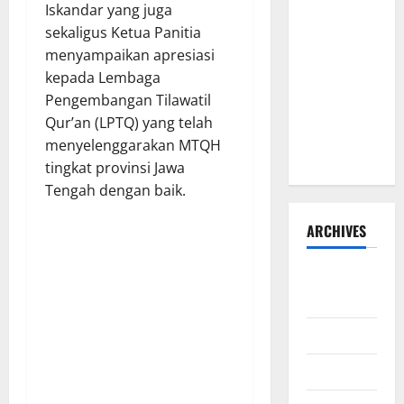
Iskandar yang juga
Warman
sekaligus Ketua Panitia
Lubis
menyampaikan apresiasi
Pertanyakan
kepada Lembaga
Komitmen
Pengembangan Tilawatil
terhadap
Qur’an (LPTQ) yang telah
Sistem
menyelenggarakan MTQH
Merit
tingkat provinsi Jawa
Tengah dengan baik.
ARCHIVES
Agustus
2026
Juli 2026
Juni 2026