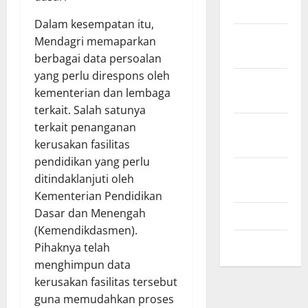
2024
Dalam kesempatan itu,
November
Mendagri memaparkan
2024
berbagai data persoalan
yang perlu direspons oleh
Oktober
kementerian dan lembaga
2024
terkait. Salah satunya
September
terkait penanganan
2024
kerusakan fasilitas
pendidikan yang perlu
Agustus
ditindaklanjuti oleh
2024
Kementerian Pendidikan
Dasar dan Menengah
Juli 2024
(Kemendikdasmen).
Mei 2024
Pihaknya telah
menghimpun data
kerusakan fasilitas tersebut
guna memudahkan proses