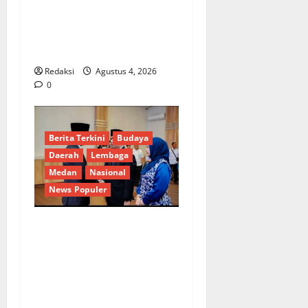
Dorong Percepatan Desa
dan Kelurahan Siaga TBC di
Provinsi Riau*
Redaksi
Agustus 4, 2026
0
Berita Terkini
Budaya
Daerah
Lembaga
Medan
Nasional
News Populer
Penunjukan Plh Sekda Kota
Medan Disorot, Adi Warman
Lubis Pertanyakan
Komitmen terhadap Sistem
Merit