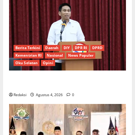
Berita Terkini
Daerah
DIY
DPR RI
DPRD
Kementrian RI
Nasional
News Populer
Oku Selatan
Opini
*Wamendagri Wiyagus Dorong Percepatan Desa dan
Kelurahan Siaga TBC di Provinsi Riau*
Redaksi
Agustus 4, 2026
0