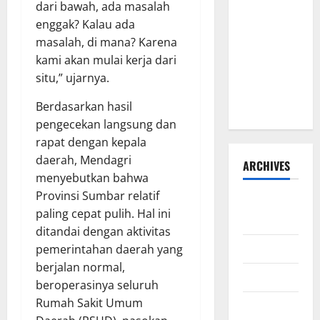
dari bawah, ada masalah
Beton
enggak? Kalau ada
Garuda
masalah, di mana? Karena
Resmi
kami akan mulai kerja dari
Beroperasi
situ,” ujarnya.
di Desa
Baban Rejo
Berdasarkan hasil
pengecekan langsung dan
rapat dengan kepala
daerah, Mendagri
ARCHIVES
menyebutkan bahwa
Provinsi Sumbar relatif
Agustus
paling cepat pulih. Hal ini
2026
ditandai dengan aktivitas
Juli 2026
pemerintahan daerah yang
berjalan normal,
Juni 2026
beroperasinya seluruh
Rumah Sakit Umum
Mei 2026