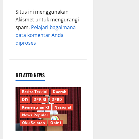
Situs ini menggunakan
Akismet untuk mengurangi
spam.
Pelajari bagaimana
data komentar Anda
diproses
RELATED NEWS
Berita Terkini
Daerah
DIY
DPR RI
DPRD
Kementrian RI
Nasional
News Populer
Oku Selatan
Opini
*Wamendagri Wiyagus