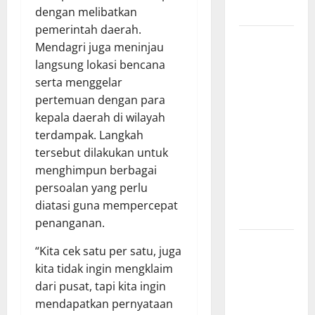
KIP
dengan melibatkan
pemerintah daerah.
Penunjukan
Mendagri juga meninjau
Plh Sekda
langsung lokasi bencana
Kota Medan
serta menggelar
Disorot, Adi
pertemuan dengan para
Warman
kepala daerah di wilayah
Lubis
terdampak. Langkah
Pertanyakan
tersebut dilakukan untuk
Komitmen
menghimpun berbagai
terhadap
persoalan yang perlu
Sistem
diatasi guna mempercepat
Merit
penanganan.
Sinergi
“Kita cek satu per satu, juga
Pemkab
kita tidak ingin mengklaim
OKU Timur
dari pusat, tapi kita ingin
dan TNI:
mendapatkan pernyataan
Jembatan