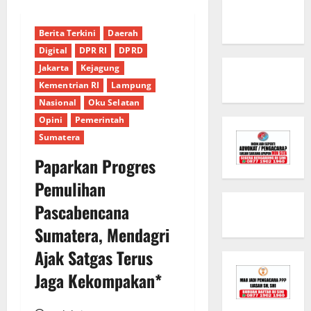
Berita Terkini
Daerah
Digital
DPR RI
DPRD
Jakarta
Kejagung
Kementrian RI
Lampung
Nasional
Oku Selatan
Opini
Pemerintah
Sumatera
Paparkan Progres
Pemulihan
Pascabencana
Sumatera, Mendagri
Ajak Satgas Terus
Jaga Kekompakan*