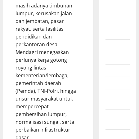
2025
masih adanya timbunan
Agustus
lumpur, kerusakan jalan
2025
dan jembatan, pasar
rakyat, serta fasilitas
Juli 2025
pendidikan dan
perkantoran desa.
Juni 2025
Mendagri menegaskan
Mei 2025
perlunya kerja gotong
royong lintas
April 2025
kementerian/lembaga,
Maret 2025
pemerintah daerah
(Pemda), TNI-Polri, hingga
Februari
unsur masyarakat untuk
2025
mempercepat
pembersihan lumpur,
Januari
normalisasi sungai, serta
2025
perbaikan infrastruktur
Desember
dasar.