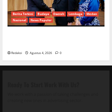
Berita Terkini
Budaya
Daerah
Lembaga
Medan
Nasional
News Populer
Penunjukan Plh Sekda Kota Medan Disorot, Adi
Warman Lubis Pertanyakan Komitmen terhadap
Sistem Merit
Redaksi
Agustus 4, 2026
0
Ready To Start
Work With Us?
We work with a passion of taking challenges and
creating new ones in advertising sector.