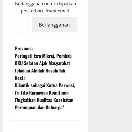
Berlangganan untuk dapatkan
pos terbaru lewat email.
Ketikkan email Anda...
Berlangganan
P
Previous:
Peringati Isra Mikraj, Pemkab
o
OKU Selatan Ajak Masyarakat
Teladani Akhlak Rasulullah
s
Next:
t
Dilantik sebagai Ketua Perwosi,
Tri Tito Karnavian Komitmen
n
Tingkatkan Kualitas Kesehatan
Perempuan dan Keluarga*
a
v