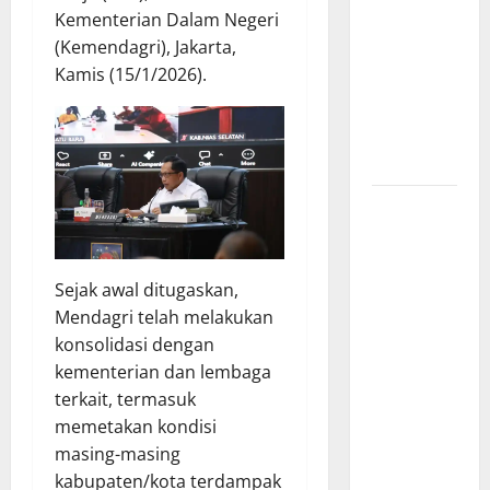
Kementerian Dalam Negeri
Percepatan
(Kemendagri), Jakarta,
Desa dan
Kamis (15/1/2026).
Kelurahan
Siaga TBC
di Provinsi
Riau*
Kuota
Terbatas!
STAI
Aminullah
Sejak awal ditugaskan,
Pesisir
Mendagri telah melakukan
Barat
konsolidasi dengan
Resmi Buka
kementerian dan lembaga
Penerimaan
terkait, termasuk
Mahasiswa
memetakan kondisi
Baru dan
masing-masing
Beasiswa
kabupaten/kota terdampak