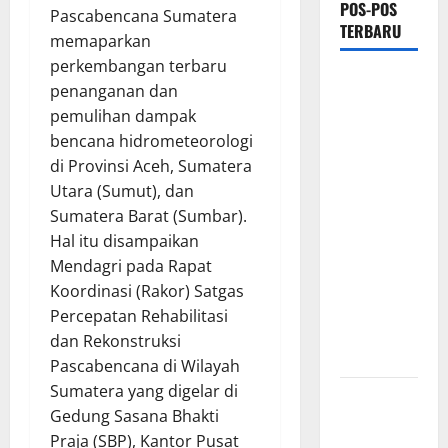
POS-POS
Pascabencana Sumatera
TERBARU
memaparkan
perkembangan terbaru
Ketua
penanganan dan
Gaspool
pemulihan dampak
Lampung
bencana hidrometeorologi
Apresiasi
di Provinsi Aceh, Sumatera
Polda
Utara (Sumut), dan
Lampung,
Sumatera Barat (Sumbar).
Aplikasi
Hal itu disampaikan
SIGER
Mendagri pada Rapat
Presisi
Koordinasi (Rakor) Satgas
sangat
Percepatan Rehabilitasi
membantu
dan Rekonstruksi
Masyarakat
Pascabencana di Wilayah
Sumatera yang digelar di
*Wamendagri
Gedung Sasana Bhakti
Wiyagus
Praja (SBP), Kantor Pusat
Dorong