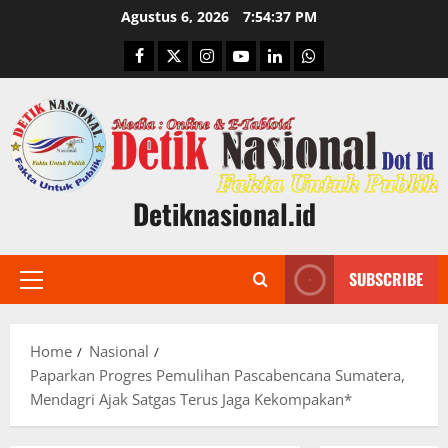
Skip
Agustus 6, 2026
7:54:38 PM
to
Facebook
Twitter
Instagram
Youtube
Linkedin
Whatsapp
content
Detiknasional.id
SUBSCRIBE
Primary
Menu
Home
Nasional
Paparkan Progres Pemulihan Pascabencana Sumatera,
Mendagri Ajak Satgas Terus Jaga Kekompakan*