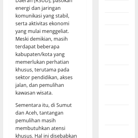
Daerah (RSUD), pasokan
April 2026
energi dan jaringan
komunikasi yang stabil,
Maret 2026
serta aktivitas ekonomi
Februari
yang mulai menggeliat.
2026
Meski demikian, masih
terdapat beberapa
Januari
kabupaten/kota yang
2026
memerlukan perhatian
khusus, terutama pada
Desember
sektor pendidikan, akses
2025
jalan, dan pemulihan
November
kawasan wisata.
2025
Sementara itu, di Sumut
Oktober
dan Aceh, tantangan
2025
pemulihan masih
membutuhkan atensi
September
khusus. Hal ini disebabkan