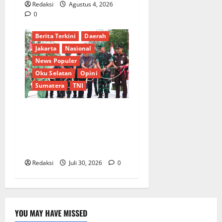
Redaksi
Agustus 4, 2026
0
Berita Terkini
Daerah
Jakarta
Nasional
News Populer
Oku Selatan
Opini
Sumatera
TNI
Sinergi Pemkab OKU Timur
dan TNI: Jembatan Beton
Garuda Resmi Beroperasi di
Desa Baban Rejo
Redaksi
Juli 30, 2026
0
YOU MAY HAVE MISSED