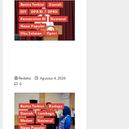
Berita Terkini
Daerah
DIY
DPR RI
DPRD
Kementrian RI
Nasional
News Populer
Oku Selatan
Opini
*Wamendagri Wiyagus
Dorong Percepatan Desa
dan Kelurahan Siaga TBC di
Provinsi Riau*
Redaksi
Agustus 4, 2026
0
Berita Terkini
Budaya
Daerah
Lembaga
Medan
Nasional
News Populer