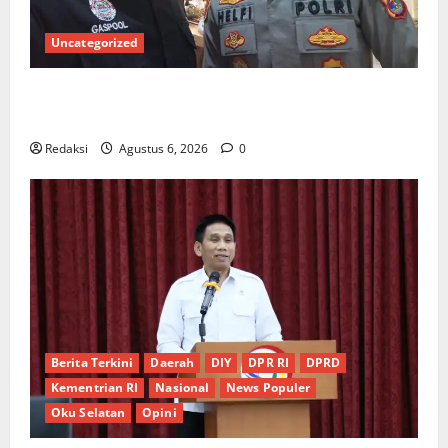
Uncategorized
Ketua Gaspool Lampung Apresiasi Polda Lampung,
Aplikasi SIGER Presisi sangat membantu Masyarakat
Redaksi
Agustus 6, 2026
0
Berita Terkini
Daerah
DIY
DPR RI
DPRD
Kementrian RI
Nasional
News Populer
Oku Selatan
Opini