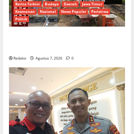
Berita Terkini
Budaya
Daerah
Jawa Timur
Keamanan
Nasional
News Populer
Peristiwa
Politik
Proyek Irigasi Misterius Tanpa Papan Nama di
Jombang: Mutu Material Dipertanyakan, Negara
Rugi?
Redaksi
Agustus 7, 2026
0