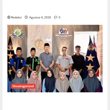
*Wamendagri Wiyagus Dorong Percepatan Desa dan
Kelurahan Siaga TBC di Provinsi Riau*
Redaksi
Agustus 4, 2026
0
Uncategorized
Kuota Terbatas! STAI Aminullah Pesisir Barat Resmi
Buka Penerimaan Mahasiswa Baru dan Beasiswa KIP