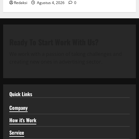
Redaksi
Agustus 4, 2026
0
Ready To Start
Work With Us?
We work with a passion of taking challenges and
creating new ones in advertising sector.
Quick Links
Company
How it’s Work
Service