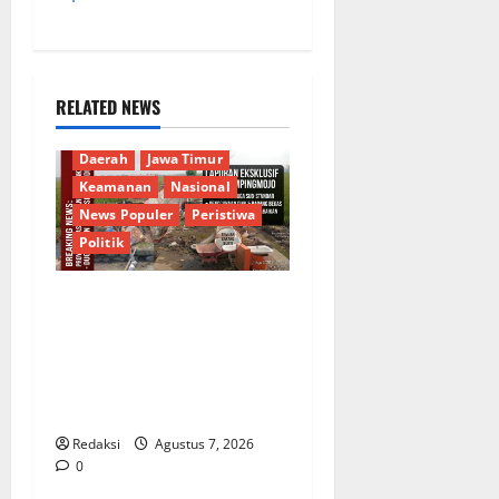
RELATED NEWS
Berita Terkini
Budaya
Daerah
Jawa Timur
Keamanan
Nasional
News Populer
Peristiwa
Politik
Proyek Irigasi Misterius
Tanpa Papan Nama di
Jombang: Mutu Material
Dipertanyakan, Negara
Rugi?
Redaksi
Agustus 7, 2026
0