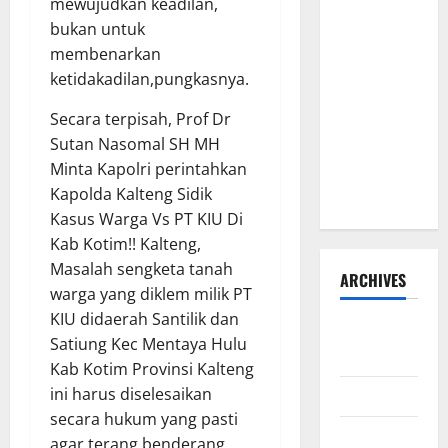
mewujudkan keadilan,
Disorot, Adi
bukan untuk
Warman
membenarkan
Lubis
ketidakadilan,pungkasnya.
Pertanyakan
Secara terpisah, Prof Dr
Komitmen
Sutan Nasomal SH MH
terhadap
Minta Kapolri perintahkan
Sistem
Kapolda Kalteng Sidik
Merit
Kasus Warga Vs PT KIU Di
Kab Kotim!! Kalteng,
Masalah sengketa tanah
ARCHIVES
warga yang diklem milik PT
KIU didaerah Santilik dan
Agustus
Satiung Kec Mentaya Hulu
2026
Kab Kotim Provinsi Kalteng
ini harus diselesaikan
Juli 2026
secara hukum yang pasti
Juni 2026
agar terang benderang