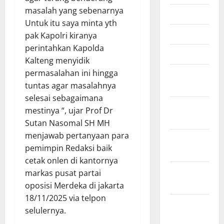
masalah yang sebenarnya
Mei 2026
Untuk itu saya minta yth
April 2026
pak Kapolri kiranya
perintahkan Kapolda
Maret 2026
Kalteng menyidik
permasalahan ini hingga
Februari
tuntas agar masalahnya
2026
selesai sebagaimana
Januari
mestinya “, ujar Prof Dr
2026
Sutan Nasomal SH MH
menjawab pertanyaan para
Desember
pemimpin Redaksi baik
2025
cetak onlen di kantornya
November
markas pusat partai
2025
oposisi Merdeka di jakarta
18/11/2025 via telpon
Oktober
selulernya.
2025