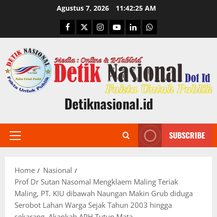
Skip
Agustus 7, 2026
11:42:26 AM
to
Facebook
Twitter
Instagram
Youtube
Linkedin
Whatsapp
content
Detiknasional.id
SUBSCRIBE
Primary
Menu
Home
Nasional
Prof Dr Sutan Nasomal Mengklaem Maling Teriak
Maling, PT. KIU dibawah Naungan Makin Grub diduga
Serobot Lahan Warga Sejak Tahun 2003 hingga
sekarang, Akankah APH Tutup Mata