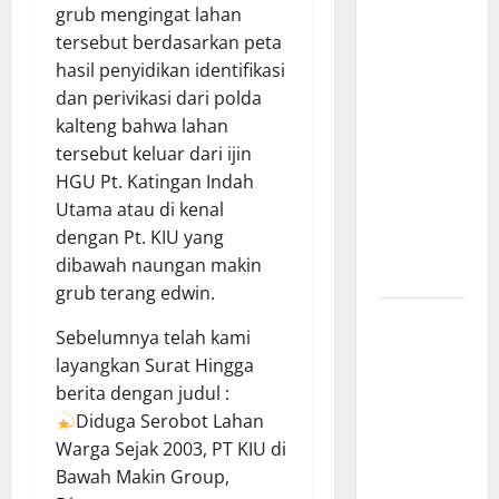
grub mengingat lahan
Lampung
tersebut berdasarkan peta
Apresiasi
hasil penyidikan identifikasi
Polda
dan perivikasi dari polda
Lampung,
kalteng bahwa lahan
Aplikasi
tersebut keluar dari ijin
SIGER
HGU Pt. Katingan Indah
Presisi
Utama atau di kenal
sangat
dengan Pt. KIU yang
membantu
dibawah naungan makin
Masyarakat
grub terang edwin.
*Wamendagri
Sebelumnya telah kami
Wiyagus
layangkan Surat Hingga
Dorong
berita dengan judul :
Percepatan
Diduga Serobot Lahan
Desa dan
Warga Sejak 2003, PT KIU di
Kelurahan
Bawah Makin Group,
Siaga TBC