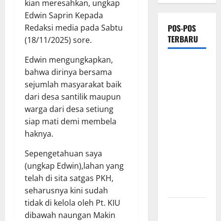
kian meresahkan, ungkap
Edwin Saprin Kepada
POS-POS
Redaksi media pada Sabtu
TERBARU
(18/11/2025) sore.
Edwin mengungkapkan,
Proyek
bahwa dirinya bersama
Irigasi
sejumlah masyarakat baik
Misterius
dari desa santilik maupun
Tanpa Papan
warga dari desa setiung
Nama di
siap mati demi membela
Jombang:
haknya.
Mutu
Material
Sepengetahuan saya
Dipertanyakan,
(ungkap Edwin),lahan yang
Negara
telah di sita satgas PKH,
Rugi?
seharusnya kini sudah
tidak di kelola oleh Pt. KIU
Ketua
dibawah naungan Makin
Gaspool