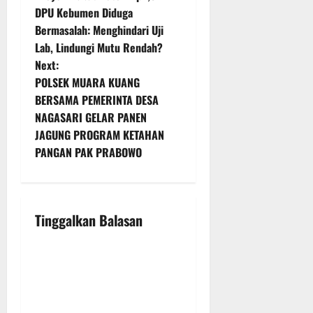
o
DPU Kebumen Diduga
Bermasalah: Menghindari Uji
s
Lab, Lindungi Mutu Rendah?
t
Next:
POLSEK MUARA KUANG
n
BERSAMA PEMERINTA DESA
NAGASARI GELAR PANEN
a
JAGUNG PROGRAM KETAHAN
v
PANGAN PAK PRABOWO
i
g
Tinggalkan Balasan
a
t
i