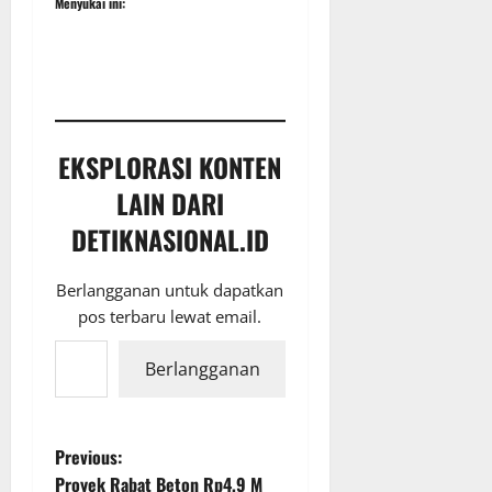
Menyukai ini:
EKSPLORASI KONTEN
LAIN DARI
DETIKNASIONAL.ID
Berlangganan untuk dapatkan
pos terbaru lewat email.
Ketikkan email Anda...
Berlangganan
P
Previous:
Proyek Rabat Beton Rp4,9 M