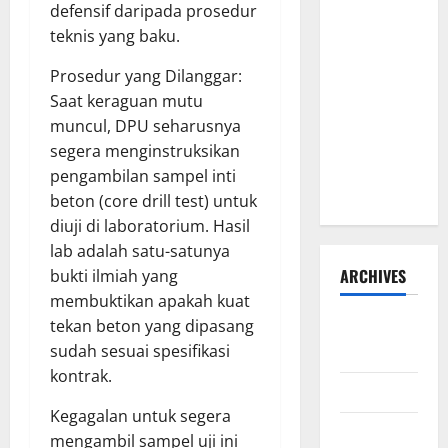
defensif daripada prosedur
Disorot, Adi
teknis yang baku.
Warman
Lubis
Prosedur yang Dilanggar:
Pertanyakan
Saat keraguan mutu
Komitmen
muncul, DPU seharusnya
terhadap
segera menginstruksikan
Sistem
pengambilan sampel inti
Merit
beton (core drill test) untuk
diuji di laboratorium. Hasil
lab adalah satu-satunya
ARCHIVES
bukti ilmiah yang
membuktikan apakah kuat
Agustus
tekan beton yang dipasang
2026
sudah sesuai spesifikasi
kontrak.
Juli 2026
Kegagalan untuk segera
Juni 2026
mengambil sampel uji ini