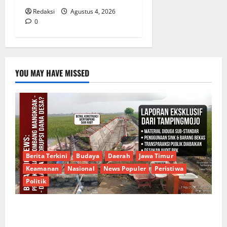
Redaksi
Agustus 4, 2026
0
YOU MAY HAVE MISSED
Berita Terkini
Budaya
Daerah
Jawa Timur
Keamanan
Nasional
News Populer
Peristiwa
Politik
Proyek Irigasi Misterius Tanpa Papan Nama di
Jombang: Mutu Material Dipertanyakan, Negara