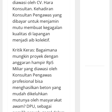
diawasi oleh CV. Hara
Lampung
Konsultan. Kehadiran
Apresiasi
Konsultan Pengawas yang
Polda
dibayar untuk menjamin
Lampung,
mutu membuat kegagalan
Aplikasi
kualitas di lapangan
SIGER
menjadi aib kolektif.
Presisi
sangat
Kritik Keras: Bagaimana
membantu
mungkin proyek dengan
Masyarakat
anggaran hampir Rp5
Miliar yang diawasi oleh
*Wamendagri
Konsultan Pengawas
Wiyagus
profesional bisa
Dorong
menghasilkan beton yang
Percepatan
mudah dikeluhkan
Desa dan
mutunya oleh masyarakat
Kelurahan
awam? DPU, sebagai
Siaga TBC