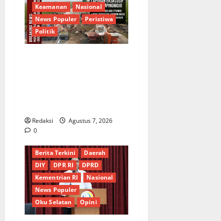
Keamanan
Nasional
News Populer
Peristiwa
Politik
Proyek Irigasi Misterius
Tanpa Papan Nama di
Jombang: Mutu Material
Dipertanyakan, Negara
Rugi?
Redaksi
Agustus 7, 2026
0
Berita Terkini
Daerah
DIY
DPR RI
DPRD
Kementrian RI
Nasional
News Populer
Oku Selatan
Opini