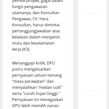
pemilik proyek, gagal dalam
di Provinsi
fungsi pengawasan
Riau*
utamanya, dan Konsultan
Kuota
Pengawas, CV. Hara
Terbatas!
Konsultan, harus dimintai
STAI
pertanggungjawaban atas
Aminullah
kelalaian dalam menjamin
Pesisir
mutu dan keselamatan
Barat
kerja (K3).
Resmi Buka
Penerimaan
Menanggapi kritik, DPU
Mahasiswa
justru mengeluarkan
Baru dan
pernyataan umum tentang
Beasiswa
“masa perawatan” dan
KIP
menyalahkan “medan sulit”
serta “curah hujan tinggi.”
Penunjukan
Pernyataan ini menegaskan
Plh Sekda
DPU lebih memilih narasi
Kota Medan