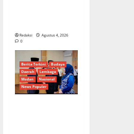
*Wamendagri Wiyagus
Dorong Percepatan Desa
dan Kelurahan Siaga TBC di
Provinsi Riau*
Redaksi
Agustus 4, 2026
0
Berita Terkini
Budaya
Daerah
Lembaga
Medan
Nasional
News Populer
Penunjukan Plh Sekda Kota
Medan Disorot, Adi Warman
Lubis Pertanyakan
Komitmen terhadap Sistem
Merit