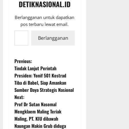
DETIKNASIONAL.ID
Berlangganan untuk dapatkan
pos terbaru lewat email.
Ketikkan email Anda...
Berlangganan
P
Previous:
Tindak Lanjut Perintah
o
Presiden: Yonif 501 Kostrad
Tiba di Babel, Siap Amankan
s
Sumber Daya Strategis Nasional
t
Next:
Prof Dr Sutan Nasomal
n
Mengklaem Maling Teriak
Maling, PT. KIU dibawah
a
Naungan Makin Grub diduga