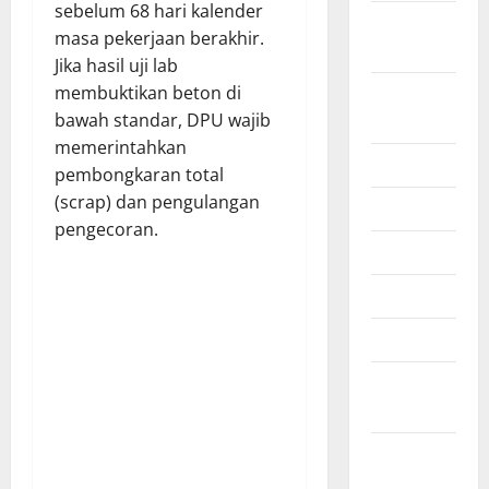
sebelum 68 hari kalender
September
masa pekerjaan berakhir.
2025
Jika hasil uji lab
Agustus
membuktikan beton di
2025
bawah standar, DPU wajib
memerintahkan
Juli 2025
pembongkaran total
(scrap) dan pengulangan
Juni 2025
pengecoran.
Mei 2025
April 2025
Maret 2025
Februari
2025
Januari
2025