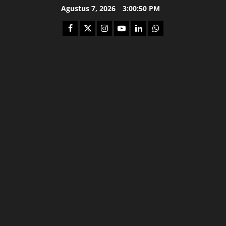
Skip
Agustus 7, 2026
3:00:51 PM
to
Facebook
Twitter
Instagram
Youtube
Linkedin
Whatsapp
content