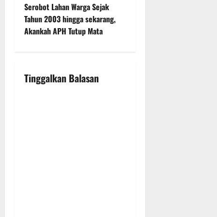
v
Serobot Lahan Warga Sejak
Tahun 2003 hingga sekarang,
i
Akankah APH Tutup Mata
g
a
Tinggalkan Balasan
t
i
o
n