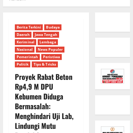
Berita Terkini
Budaya
Daerah
Jawa Tengah
Keriminal
Lembaga
Nasional
News Populer
Pemerintah
Peristiwa
Politik
Tips & Tricks
Proyek Rabat Beton
Rp4,9 M DPU
Kebumen Diduga
Bermasalah:
Menghindari Uji Lab,
Lindungi Mutu