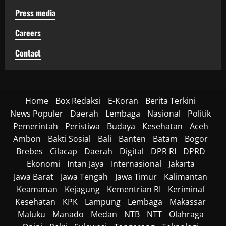
Press media
Careers
Contact
Home
Box Redaksi
E-Koran
Berita Terkini
News Populer
Daerah
Lembaga
Nasional
Politik
Pemerintah
Peristiwa
Budaya
Kesehatan
Aceh
Ambon
Bakti Sosial
Bali
Banten
Batam
Bogor
Brebes
Cilacap
Daerah
Digital
DPR RI
DPRD
Ekonomi
Intan Jaya
Internasional
Jakarta
Jawa Barat
Jawa Tengah
Jawa Timur
Kalimantan
Keamanan
Kejagung
Kementrian RI
Keriminal
Kesehatan
KPK
Lampung
Lembaga
Makassar
Maluku
Manado
Medan
NTB
NTT
Olahraga