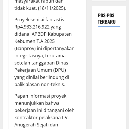
masyarakat rapuh dan
tidak kuat. (18/11/2025).
POS-POS
Proyek senilai fantastis
TERBARU
Rp4.933.216.922 yang
didanai APBDP Kabupaten
Proyek
Kebumen T.A 2025
Irigasi
(Banprov) ini dipertanyakan
Misterius
integritasnya, terutama
Tanpa Papan
setelah tanggapan Dinas
Nama di
Pekerjaan Umum (DPU)
Jombang:
yang dinilai berlindung di
Mutu
balik alasan non-teknis.
Material
Dipertanyakan,
Papan informasi proyek
Negara
menunjukkan bahwa
Rugi?
pekerjaan ini ditangani oleh
kontraktor pelaksana CV.
Ketua
Anugerah Sejati dan
Gaspool