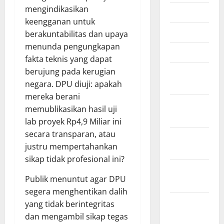
mengindikasikan
Mei 2026
keengganan untuk
April 2026
berakuntabilitas dan upaya
menunda pengungkapan
Maret 2026
fakta teknis yang dapat
Februari
berujung pada kerugian
2026
negara. DPU diuji: apakah
mereka berani
Januari
memublikasikan hasil uji
2026
lab proyek Rp4,9 Miliar ini
secara transparan, atau
Desember
justru mempertahankan
2025
sikap tidak profesional ini?
November
Publik menuntut agar DPU
2025
segera menghentikan dalih
Oktober
yang tidak berintegritas
2025
dan mengambil sikap tegas