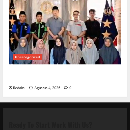
Uncategorized
Kuota Terbatas! STAI Aminullah Pesisir Barat Resmi
Buka Penerimaan Mahasiswa Baru dan Beasiswa KIP
Redaksi
Agustus 4, 2026
0
Ready To Start
Work With Us?