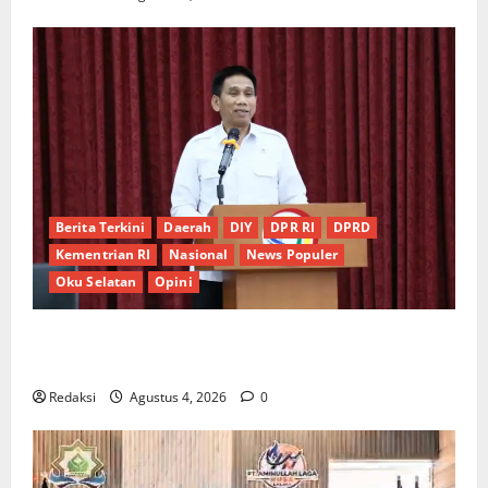
Berita Terkini
Daerah
DIY
DPR RI
DPRD
Kementrian RI
Nasional
News Populer
Oku Selatan
Opini
*Wamendagri Wiyagus Dorong Percepatan Desa dan
Kelurahan Siaga TBC di Provinsi Riau*
Redaksi
Agustus 4, 2026
0