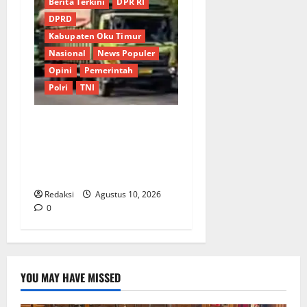
Berita Terkini
DPR RI
DPRD
Kabupaten Oku Timur
Nasional
News Populer
Opini
Pemerintah
Polri
TNI
Lapor Pak Kapolda : Truk
Batu Bara Masih “Kuasai”
Jalan Umum OKU Batu Raja
OKU Timur Martapura!!
Redaksi
Agustus 10, 2026
0
YOU MAY HAVE MISSED