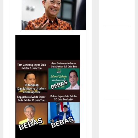
Raja OKU
Timur
Martapura!!
Kapolres
Brebes
Pimpin Apel
AG Pagi,
Pastikan
Pelayanan
Masyarakat
Berjalan
Optimal
Lapor Pak
Gubernur :
Truk Batu
Bara Masih
“Kuasai”