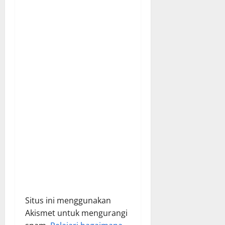
t
i
o
n
Situs ini menggunakan
Akismet untuk mengurangi