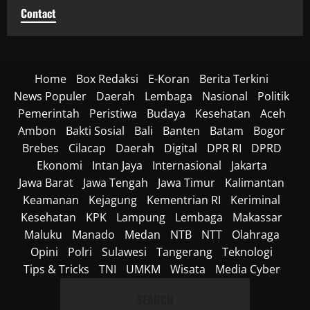
Contact
Home
Box Redaksi
E-Koran
Berita Terkini
News Populer
Daerah
Lembaga
Nasional
Politik
Pemerintah
Peristiwa
Budaya
Kesehatan
Aceh
Ambon
Bakti Sosial
Bali
Banten
Batam
Bogor
Brebes
Cilacap
Daerah
Digital
DPR RI
DPRD
Ekonomi
Intan Jaya
Internasional
Jakarta
Jawa Barat
Jawa Tengah
Jawa Timur
Kalimantan
Keamanan
Kejagung
Kementrian RI
Keriminal
Kesehatan
KPK
Lampung
Lembaga
Makassar
Maluku
Manado
Medan
NTB
NTT
Olahraga
Opini
Polri
Sulawesi
Tangerang
Teknologi
Tips & Tricks
TNI
UMKM
Wisata
Media Cyber
SEARCH