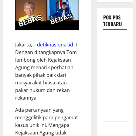
POS-POS
TERBARU
Terima
Jakarta, –
detiknasional.id
II
Dirut
Dengan ditangkapnya Tom
Pertamina
lembong oleh Kejaksaan
di
Agung menarik perhatian
Hambalang,
banyak pihak baik dari
Presiden
masyarakat biasa atau
Prabowo
pakar hukum dan rekan
Bahas
rekannya.
Kemajuan
B50 dan
Ada pertanyaan yang
Bioetanol
menggelitik para pengamat
kasus unik ini. Mengapa
Perkuat
Kejaksaan Agung tidak
Kebersamaan,