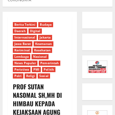
Berita Terkini
Budaya
Daerah
Digital
Internasional
Jakarta
Jawa Barat
Keamanan
Keriminal
Kesehatan
Lembaga
Nasional
News Populer
Pemerintah
Peristiwa
PMI
Politik
Polri
Religi
Sosial
PROF SUTAN
NASOMAL SH,MH DI
HIMBAU KEPADA
KEJAKSAAN AGUNG