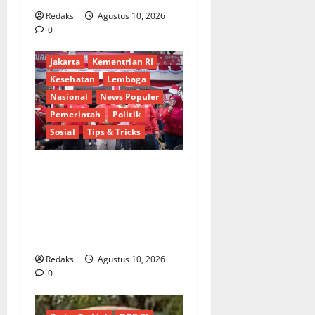
Redaksi
Agustus 10, 2026
0
Berita Terkini
Budaya
Jakarta
Kementrian RI
Kesehatan
Lembaga
Nasional
News Populer
Pemerintah
Politik
Sosial
Tips & Tricks
Perkuat Kebersamaan,
Kementrans dan Kemendes-
PDT Padukan Semangat
Kemerdekaan untuk
Indonesia Maju
Redaksi
Agustus 10, 2026
0