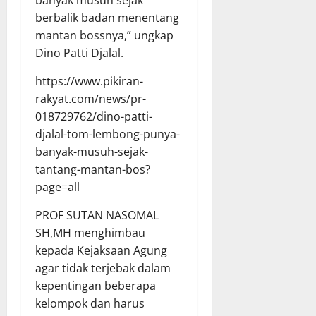
banyak musuh sejak
berbalik badan menentang
mantan bossnya,” ungkap
Dino Patti Djalal.
https://www.pikiran-
rakyat.com/news/pr-
018729762/dino-patti-
djalal-tom-lembong-punya-
banyak-musuh-sejak-
tantang-mantan-bos?
page=all
PROF SUTAN NASOMAL
SH,MH menghimbau
kepada Kejaksaan Agung
agar tidak terjebak dalam
kepentingan beberapa
kelompok dan harus