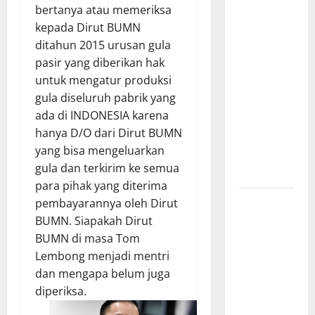
bertanya atau memeriksa
Kementrans
kepada Dirut BUMN
dan
ditahun 2015 urusan gula
Kemendes-
pasir yang diberikan hak
PDT
untuk mengatur produksi
Padukan
gula diseluruh pabrik yang
Semangat
ada di INDONESIA karena
Kemerdekaan
hanya D/O dari Dirut BUMN
untuk
yang bisa mengeluarkan
Indonesia
gula dan terkirim ke semua
Maju
para pihak yang diterima
Lapor Pak
pembayarannya oleh Dirut
Kapolda :
BUMN. Siapakah Dirut
Truk Batu
BUMN di masa Tom
Bara Masih
Lembong menjadi mentri
“Kuasai”
dan mengapa belum juga
Jalan Umum
diperiksa.
OKU Batu