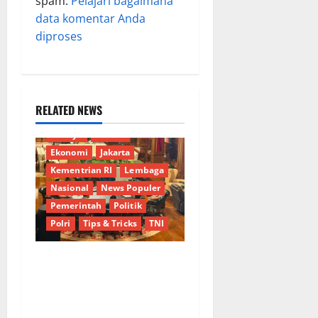
spam.
Pelajari bagaimana
data komentar Anda
diproses
RELATED NEWS
Berita Terkini
Bogor
Budaya
Daerah
Ekonomi
Jakarta
Kementrian RI
Lembaga
Nasional
News Populer
Pemerintah
Politik
Polri
Tips & Tricks
TNI
Terima Dirut Pertamina di
Hambalang, Presiden
Prabowo Bahas Kemajuan
B50 dan Bioetanol