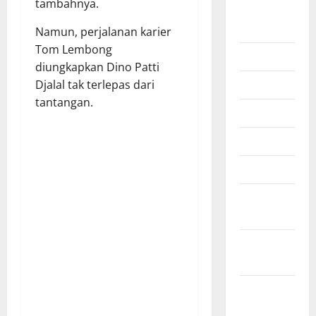
tambahnya.
Agustus
2025
Namun, perjalanan karier
Tom Lembong
Juli 2025
diungkapkan Dino Patti
Juni 2025
Djalal tak terlepas dari
tantangan.
Mei 2025
April 2025
Maret 2025
Februari
2025
Januari
2025
Desember
2024