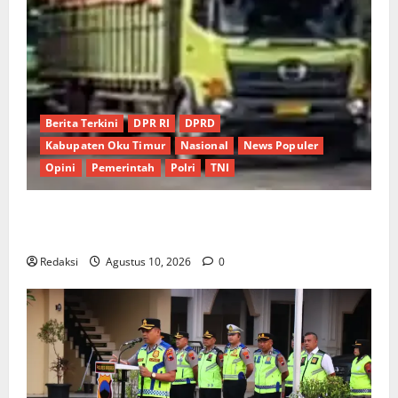
Berita Terkini
DPR RI
DPRD
Kabupaten Oku Timur
Nasional
News Populer
Opini
Pemerintah
Polri
TNI
Lapor Pak Kapolda : Truk Batu Bara Masih “Kuasai”
Jalan Umum OKU Batu Raja OKU Timur Martapura!!
Redaksi
Agustus 10, 2026
0