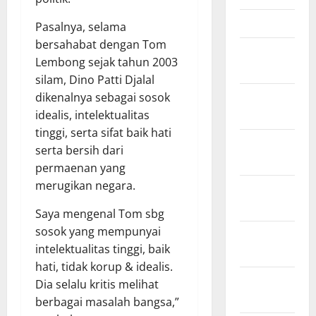
Maret 2026
Pasalnya, selama
bersahabat dengan Tom
Februari
Lembong sejak tahun 2003
2026
silam, Dino Patti Djalal
Januari
dikenalnya sebagai sosok
2026
idealis, intelektualitas
tinggi, serta sifat baik hati
Desember
serta bersih dari
2025
permaenan yang
merugikan negara.
November
2025
Saya mengenal Tom sbg
sosok yang mempunyai
Oktober
intelektualitas tinggi, baik
2025
hati, tidak korup & idealis.
September
Dia selalu kritis melihat
2025
berbagai masalah bangsa,”