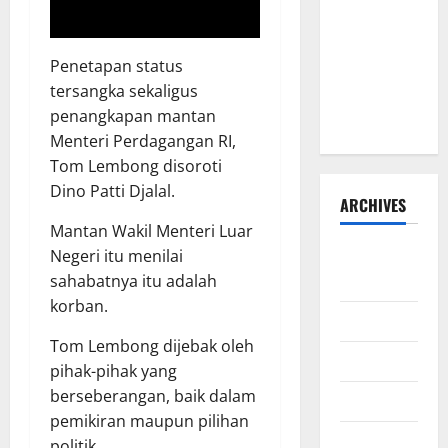
Jalan Umum
OKU Batu
Penetapan status
Raja OKU
tersangka sekaligus
Timur
penangkapan mantan
Martapura!!
Menteri Perdagangan RI,
Tom Lembong disoroti
Dino Patti Djalal.
ARCHIVES
Mantan Wakil Menteri Luar
Agustus
Negeri itu menilai
2026
sahabatnya itu adalah
korban.
Juli 2026
Tom Lembong dijebak oleh
Juni 2026
pihak-pihak yang
berseberangan, baik dalam
Mei 2026
pemikiran maupun pilihan
April 2026
politik.