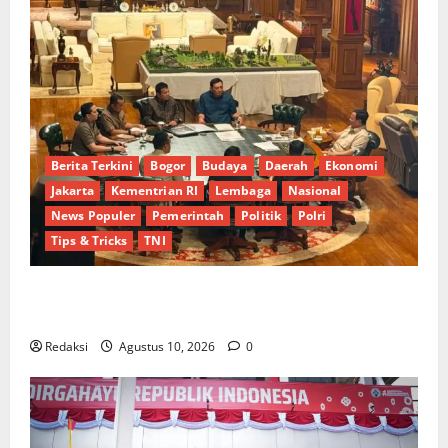
Berita Terkini
Bogor
Budaya
Daerah
Ekonomi
Jakarta
Kementrian RI
Lembaga
Nasional
News Populer
Pemerintah
Politik
Polri
Tips & Tricks
TNI
Terima Dirut Pertamina di Hambalang, Presiden
Prabowo Bahas Kemajuan B50 dan Bioetanol
Redaksi
Agustus 10, 2026
0