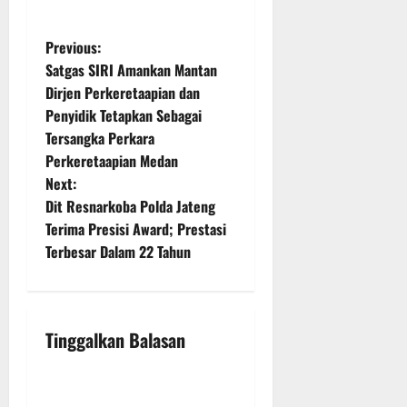
P
Previous:
Satgas SIRI Amankan Mantan
o
Dirjen Perkeretaapian dan
Penyidik Tetapkan Sebagai
s
Tersangka Perkara
t
Perkeretaapian Medan
Next:
n
Dit Resnarkoba Polda Jateng
Terima Presisi Award; Prestasi
a
Terbesar Dalam 22 Tahun
v
i
Tinggalkan Balasan
g
a