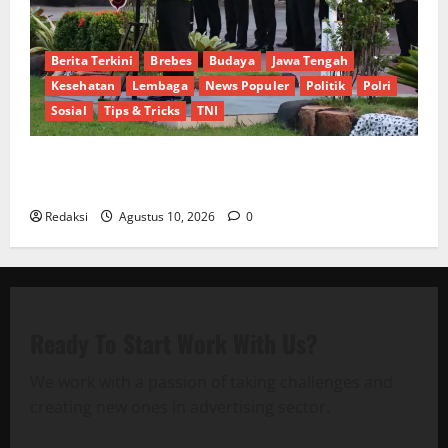
Berita Terkini
Brebes
Budaya
Jawa Tengah
Kesehatan
Lembaga
News Populer
Politik
Polri
Sosial
Tips & Tricks
TNI
Kapolres Brebes Pimpin Apel AG Pagi, Pastikan
Pelayanan Masyarakat Berjalan Optimal
Redaksi
Agustus 10, 2026
0
Ready To Start
Work With Us?
We work with a passion of taking challenges and
creating new ones in advertising sector.