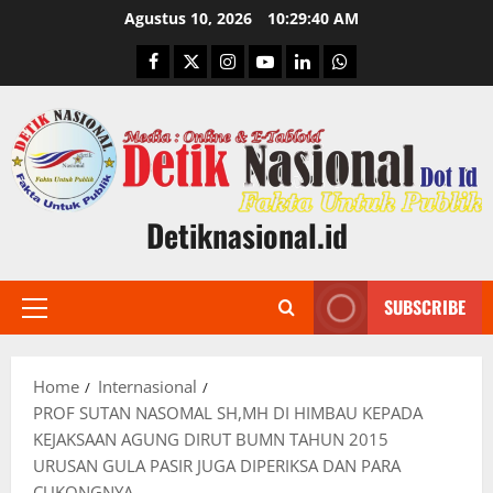
Skip
Agustus 10, 2026
10:29:41 AM
to
Facebook
Twitter
Instagram
Youtube
Linkedin
Whatsapp
content
Detiknasional.id
SUBSCRIBE
Primary
Menu
Home
Internasional
PROF SUTAN NASOMAL SH,MH DI HIMBAU KEPADA
KEJAKSAAN AGUNG DIRUT BUMN TAHUN 2015
URUSAN GULA PASIR JUGA DIPERIKSA DAN PARA
CUKONGNYA