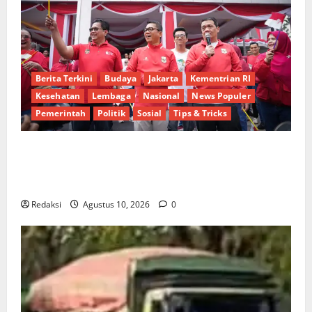
Berita Terkini
Budaya
Jakarta
Kementrian RI
Kesehatan
Lembaga
Nasional
News Populer
Pemerintah
Politik
Sosial
Tips & Tricks
Perkuat Kebersamaan, Kementrans dan Kemendes-
PDT Padukan Semangat Kemerdekaan untuk
Indonesia Maju
Redaksi
Agustus 10, 2026
0