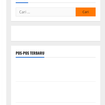
Cari
untuk:
POS-POS TERBARU
Hj. Opy Ropiah Ajak Kader dan Simpatisan Mengabdi
Lewat Bakti Sosial & Gerakan Langit Biru Indonesia
Asri Untuk Masyarakat
Proyek Irigasi Misterius Tanpa Papan Nama di
Jombang: Mutu Material Dipertanyakan, Negara
Rugi?