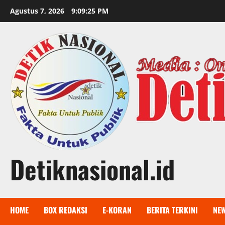
Skip
Agustus 7, 2026
9:09:26 PM
to
content
Detiknasional.id
HOME
BOX REDAKSI
E-KORAN
BERITA TERKINI
NE