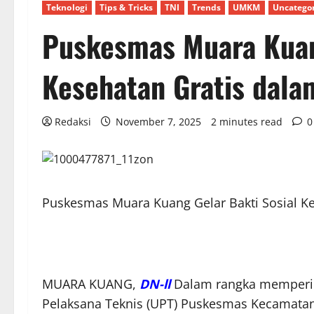
Teknologi
Tips & Tricks
TNI
Trends
UMKM
Uncatego
Puskesmas Muara Kuang
Kesehatan Gratis dal
Redaksi
November 7, 2025
2 minutes read
0
Puskesmas Muara Kuang Gelar Bakti Sosial K
MUARA KUANG,
DN-ll
Dalam rangka mempering
Pelaksana Teknis (UPT) Puskesmas Kecamatan