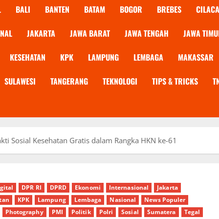
L
BALI
BANTEN
BATAM
BOGOR
BREBES
CILAC
ONAL
JAKARTA
JAWA BARAT
JAWA TENGAH
JAWA TIMU
KESEHATAN
KPK
LAMPUNG
LEMBAGA
MAKASSAR
SULAWESI
TANGERANG
TEKNOLOGI
TIPS & TRICKS
T
ti Sosial Kesehatan Gratis dalam Rangka HKN ke-61
gital
DPR RI
DPRD
Ekonomi
Internasional
Jakarta
tan
KPK
Lampung
Lembaga
Nasional
News Populer
Photography
PMI
Politik
Polri
Sosial
Sumatera
Tegal