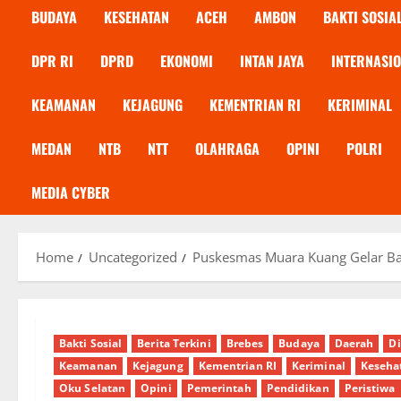
BUDAYA
KESEHATAN
ACEH
AMBON
BAKTI SOSIA
DPR RI
DPRD
EKONOMI
INTAN JAYA
INTERNASI
KEAMANAN
KEJAGUNG
KEMENTRIAN RI
KERIMINAL
MEDAN
NTB
NTT
OLAHRAGA
OPINI
POLRI
MEDIA CYBER
Home
Uncategorized
Puskesmas Muara Kuang Gelar Bak
Bakti Sosial
Berita Terkini
Brebes
Budaya
Daerah
Di
Keamanan
Kejagung
Kementrian RI
Keriminal
Keseha
Oku Selatan
Opini
Pemerintah
Pendidikan
Peristiwa