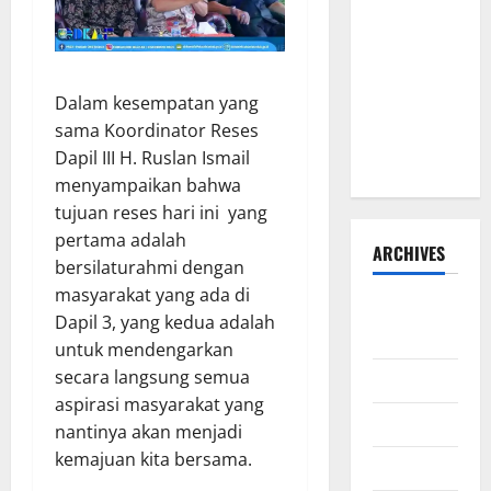
HIBAH DAN
BANTUAN
SOSIAL
Dalam kesempatan yang
TAHUN
sama Koordinator Reses
ANGGARAN
Dapil III H. Ruslan Ismail
2026–2027
menyampaikan bahwa
tujuan reses hari ini yang
pertama adalah
ARCHIVES
bersilaturahmi dengan
masyarakat yang ada di
Agustus
Dapil 3, yang kedua adalah
2026
untuk mendengarkan
secara langsung semua
Juli 2026
aspirasi masyarakat yang
Juni 2026
nantinya akan menjadi
kemajuan kita bersama.
Mei 2026