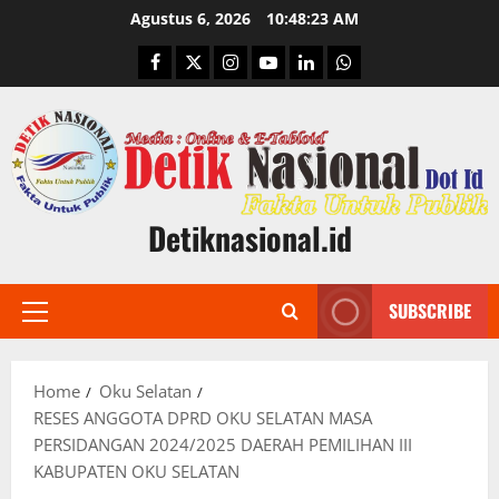
Skip
Agustus 6, 2026
10:48:24 AM
to
Facebook
Twitter
Instagram
Youtube
Linkedin
Whatsapp
content
Detiknasional.id
SUBSCRIBE
Primary
Menu
Home
Oku Selatan
RESES ANGGOTA DPRD OKU SELATAN MASA
PERSIDANGAN 2024/2025 DAERAH PEMILIHAN III
KABUPATEN OKU SELATAN