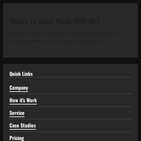
Ready To Start
Work With Us?
We work with a passion of taking challenges and
creating new ones in advertising sector.
Quick Links
Company
How it’s Work
Service
Case Studies
Pricing