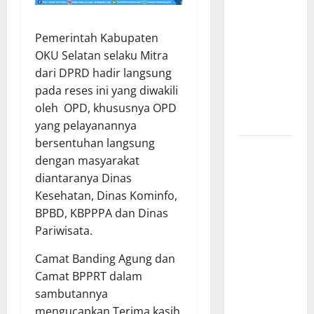
Barat
Resmi Buka
Pemerintah Kabupaten
Penerimaan
OKU Selatan selaku Mitra
Mahasiswa
dari DPRD hadir langsung
Baru dan
pada reses ini yang diwakili
Beasiswa
oleh OPD, khususnya OPD
KIP
yang pelayanannya
bersentuhan langsung
Penunjukan
dengan masyarakat
Plh Sekda
diantaranya Dinas
Kota Medan
Kesehatan, Dinas Kominfo,
Disorot, Adi
BPBD, KBPPPA dan Dinas
Warman
Pariwisata.
Lubis
Pertanyakan
Camat Banding Agung dan
Komitmen
Camat BPPRT dalam
terhadap
sambutannya
Sistem
mengucapkan Terima kasih