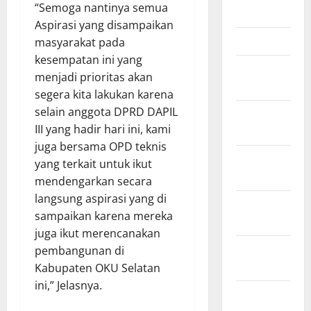
“Semoga nantinya semua
April 2026
Aspirasi yang disampaikan
Maret 2026
masyarakat pada
kesempatan ini yang
Februari
menjadi prioritas akan
2026
segera kita lakukan karena
selain anggota DPRD DAPIL
Januari
III yang hadir hari ini, kami
2026
juga bersama OPD teknis
Desember
yang terkait untuk ikut
2025
mendengarkan secara
langsung aspirasi yang di
November
sampaikan karena mereka
2025
juga ikut merencanakan
Oktober
pembangunan di
2025
Kabupaten OKU Selatan
ini,” Jelasnya.
September