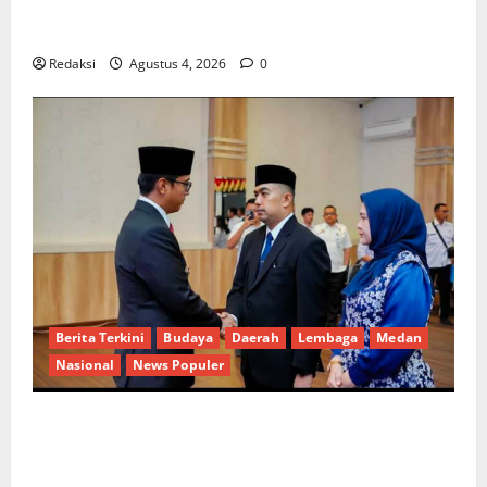
Kuota Terbatas! STAI Aminullah Pesisir Barat Resmi
Buka Penerimaan Mahasiswa Baru dan Beasiswa KIP
Redaksi
Agustus 4, 2026
0
Berita Terkini
Budaya
Daerah
Lembaga
Medan
Nasional
News Populer
Penunjukan Plh Sekda Kota Medan Disorot, Adi
Warman Lubis Pertanyakan Komitmen terhadap
Sistem Merit