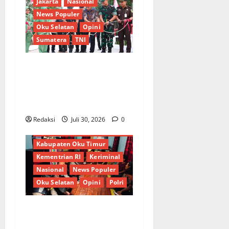
Jakarta
Nasional
News Populer
Oku Selatan
Opini
Sumatera
TNI
Sinergi Pemkab OKU Timur
dan TNI: Jembatan Beton
Garuda Resmi Beroperasi di
Desa Baban Rejo
Berita Terkini
Daerah
DPR RI
DPRD
Jakarta
Redaksi
Juli 30, 2026
0
Kabupaten Oku Induk Baturaja
Kabupaten Oku Timur
Kementrian RI
Keriminal
Nasional
News Populer
Oku Selatan
Opini
Polri
Wujudkan Program DEKAT,
Polsek Banding Agung