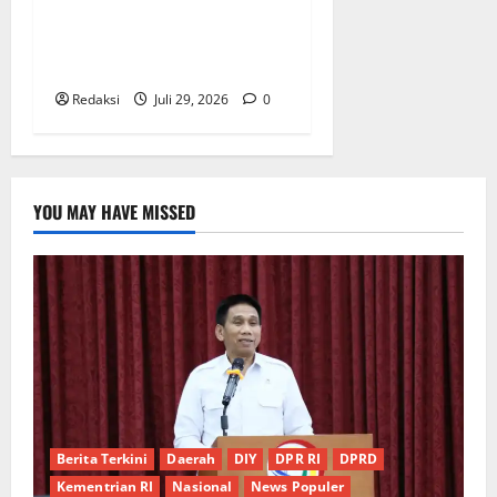
Sosialisasi Tugas Kepolisian
di Kediaman Kades Sumber
Mulya
Redaksi
Juli 29, 2026
0
YOU MAY HAVE MISSED
Berita Terkini
Daerah
DIY
DPR RI
DPRD
Kementrian RI
Nasional
News Populer