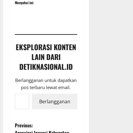
Menyukai ini:
EKSPLORASI KONTEN
LAIN DARI
DETIKNASIONAL.ID
Berlangganan untuk dapatkan
pos terbaru lewat email.
Ketikkan email Anda...
Berlangganan
P
Previous:
Apresiasi Inovasi Kabupaten