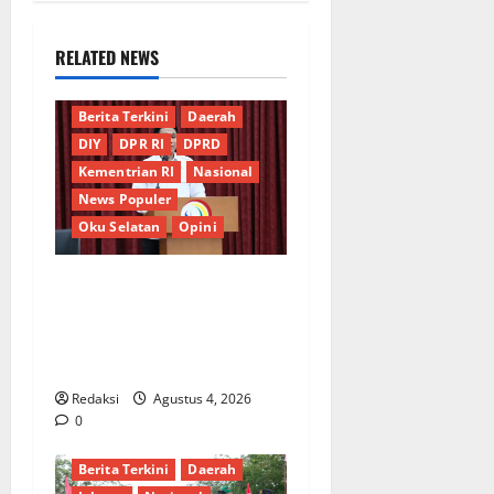
RELATED NEWS
Berita Terkini
Daerah
DIY
DPR RI
DPRD
Kementrian RI
Nasional
News Populer
Oku Selatan
Opini
*Wamendagri Wiyagus
Dorong Percepatan Desa
dan Kelurahan Siaga TBC di
Provinsi Riau*
Redaksi
Agustus 4, 2026
0
Berita Terkini
Daerah