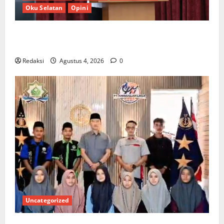
Oku Selatan
Opini
*Wamendagri Wiyagus Dorong Percepatan Desa dan
Kelurahan Siaga TBC di Provinsi Riau*
Redaksi
Agustus 4, 2026
0
Uncategorized