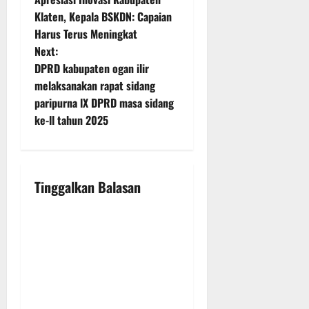
o
Klaten, Kepala BSKDN: Capaian
Harus Terus Meningkat
s
Next:
t
DPRD kabupaten ogan ilir
melaksanakan rapat sidang
n
paripurna lX DPRD masa sidang
ke-ll tahun 2025
a
v
i
Tinggalkan Balasan
g
a
t
i