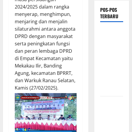
2024/2025 dalam rangka
POS-POS
menyerap, menghimpun,
TERBARU
menjaring dan menjalin
silaturahmi antara anggota
*Wamendagri
DPRD dengan masyarakat
Wiyagus
serta peningkatan fungsi
Dorong
dan peran lembaga DPRD
Percepatan
di Empat Kecamatan yaitu
Desa dan
Mekakau Ilir, Banding
Kelurahan
Agung, kecamatan BPRRT,
Siaga TBC
dan Warkuk Ranau Selatan,
di Provinsi
Kamis (27/02/2025).
Riau*
Kuota
Terbatas!
STAI
Aminullah
Pesisir