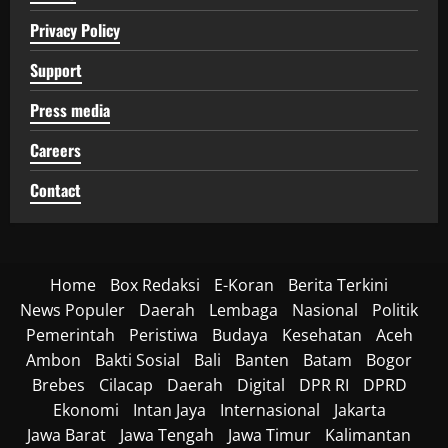
Privacy Policy
Support
Press media
Careers
Contact
Home
Box Redaksi
E-Koran
Berita Terkini
News Populer
Daerah
Lembaga
Nasional
Politik
Pemerintah
Peristiwa
Budaya
Kesehatan
Aceh
Ambon
Bakti Sosial
Bali
Banten
Batam
Bogor
Brebes
Cilacap
Daerah
Digital
DPR RI
DPRD
Ekonomi
Intan Jaya
Internasional
Jakarta
Jawa Barat
Jawa Tengah
Jawa Timur
Kalimantan