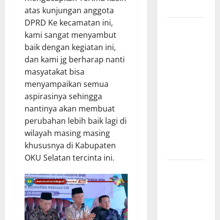
Merit
atas kunjungan anggota
DPRD Ke kecamatan ini,
Sinergi
kami sangat menyambut
Pemkab
baik dengan kegiatan ini,
OKU Timur
dan kami jg berharap nanti
dan TNI:
masyatakat bisa
Jembatan
menyampaikan semua
Beton
aspirasinya sehingga
Garuda
nantinya akan membuat
Resmi
perubahan lebih baik lagi di
Beroperasi
wilayah masing masing
di Desa
khususnya di Kabupaten
Baban Rejo
OKU Selatan tercinta ini.
SEKDA OKU
SELATAN
PIMPIN
RAPAT
PEMBAHASAN