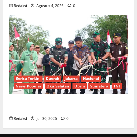
Redaksi
Agustus 4, 2026
0
Berita Terkini
Daerah
Jakarta
Nasional
News Populer
Oku Selatan
Opini
Sumatera
TNI
Sinergi Pemkab OKU Timur dan TNI: Jembatan Beton
Garuda Resmi Beroperasi di Desa Baban Rejo
Redaksi
Juli 30, 2026
0