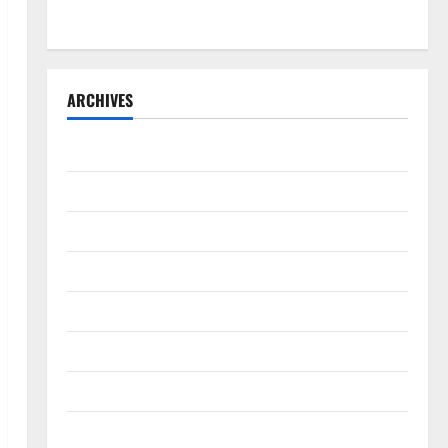
Kersana
ARCHIVES
Agustus 2026
Juli 2026
Juni 2026
Mei 2026
April 2026
Maret 2026
Februari 2026
Januari 2026