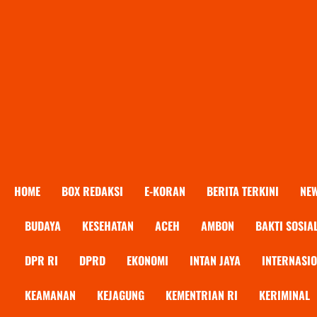
HOME
BOX REDAKSI
E-KORAN
BERITA TERKINI
NE
BUDAYA
KESEHATAN
ACEH
AMBON
BAKTI SOSIA
DPR RI
DPRD
EKONOMI
INTAN JAYA
INTERNASI
KEAMANAN
KEJAGUNG
KEMENTRIAN RI
KERIMINAL