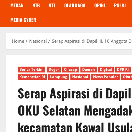
MEDAN
NTB
NTT
OLAHRAGA
OPINI
POLRI
MEDIA CYBER
Home
Nasional
Serap Aspirasi di Dapil III, 10 Anggo
Berita Terkini
Bogor
Cilacap
Daerah
Digital
DPR RI
Kementrian RI
Lampung
Nasional
News Populer
Oku 
Serap Aspirasi di Dapi
OKU Selatan Mengadak
kecamatan Kawal Usula