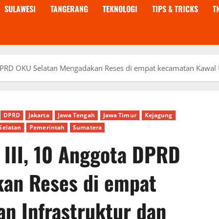
SULAWESI
TANGERANG
TEKNOLOGI
TIPS & TRICKS
T
ta DPRD OKU Selatan Mengadakan Reses di empat kecamatan Kawal U
DPRD
Jakarta
Jawa Tengah
Jawa Timur
Kejagung
Selatan
Pemerintah
Sumatera
l III, 10 Anggota DPRD
an Reses di empat
n Infrastruktur dan