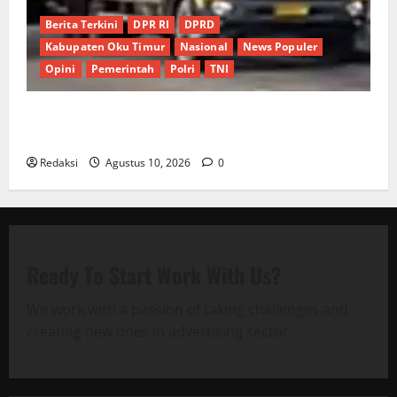
Berita Terkini
DPR RI
DPRD
Kabupaten Oku Timur
Nasional
News Populer
Opini
Pemerintah
Polri
TNI
Lapor Pak Kapolda : Truk Batu Bara Masih “Kuasai”
Jalan Umum OKU Batu Raja OKU Timur Martapura!!
Redaksi
Agustus 10, 2026
0
Ready To Start
Work With Us?
We work with a passion of taking challenges and
creating new ones in advertising sector.