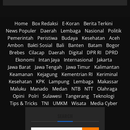
Home
Box Redaksi
E-Koran
Berita Terkini
News Populer
Daerah
Lembaga
Nasional
Politik
Pemerintah
Peristiwa
Budaya
Kesehatan
Aceh
Ambon
Bakti Sosial
Bali
Banten
Batam
Bogor
Brebes
Cilacap
Daerah
Digital
DPR RI
DPRD
Ekonomi
Intan Jaya
Internasional
Jakarta
Jawa Barat
Jawa Tengah
Jawa Timur
Kalimantan
Keamanan
Kejagung
Kementrian RI
Keriminal
Kesehatan
KPK
Lampung
Lembaga
Makassar
Maluku
Manado
Medan
NTB
NTT
Olahraga
Opini
Polri
Sulawesi
Tangerang
Teknologi
Tips & Tricks
TNI
UMKM
Wisata
Media Cyber
SEARCH