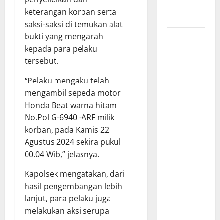
Indonesia
keterangan korban serta
Maju
saksi-saksi di temukan alat
bukti yang mengarah
Lapor Pak
kepada para pelaku
Kapolda :
tersebut.
Truk Batu
Bara Masih
“Pelaku mengaku telah
“Kuasai”
mengambil sepeda motor
Jalan Umum
Honda Beat warna hitam
OKU Batu
No.Pol G-6940 -ARF milik
Raja OKU
korban, pada Kamis 22
Timur
Agustus 2024 sekira pukul
Martapura!!
00.04 Wib,” jelasnya.
Kapolres
Kapolsek mengatakan, dari
Brebes
hasil pengembangan lebih
Pimpin Apel
lanjut, para pelaku juga
AG Pagi,
melakukan aksi serupa
Pastikan