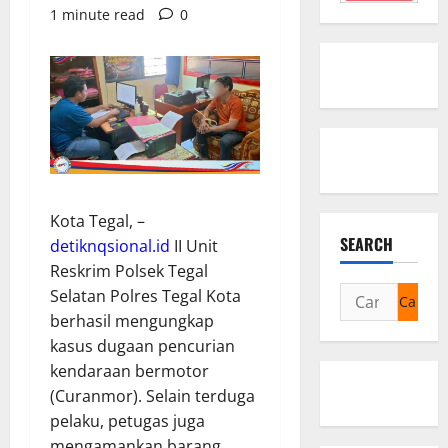
1 minute read
0
Kota Tegal, –
SEARCH
detiknqsional.id
II Unit
Reskrim Polsek Tegal
Cari
Selatan Polres Tegal Kota
untuk:
berhasil mengungkap
kasus dugaan pencurian
kendaraan bermotor
(Curanmor). Selain terduga
pelaku, petugas juga
mengamankan barang