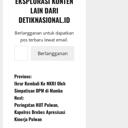
EKSPLORASI KONTEN
LAIN DARI
DETIKNASIONAL.ID
Berlangganan untuk dapatkan
pos terbaru lewat email.
Ketikkan email Anda...
Berlangganan
P
Previous:
Ikrar Kembali Ke NKRI Oleh
o
Simpatisan OPM di Mamba
Next:
s
Peringatan HUT Polwan,
t
Kapolres Brebes Apresisasi
Kinerja Polwan
n