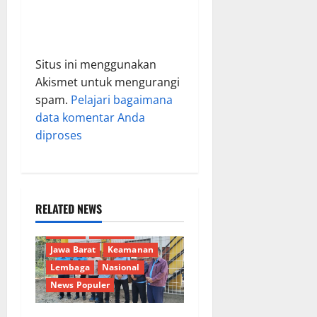
Situs ini menggunakan
Akismet untuk mengurangi
spam.
Pelajari bagaimana
data komentar Anda
diproses
RELATED NEWS
Berita Terkini
Budaya
Daerah
Ekonomi
Jawa Barat
Keamanan
Lembaga
Nasional
News Populer