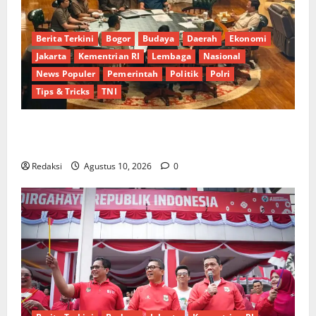
Berita Terkini
Bogor
Budaya
Daerah
Ekonomi
Jakarta
Kementrian RI
Lembaga
Nasional
News Populer
Pemerintah
Politik
Polri
Tips & Tricks
TNI
Terima Dirut Pertamina di Hambalang, Presiden
Prabowo Bahas Kemajuan B50 dan Bioetanol
Redaksi
Agustus 10, 2026
0