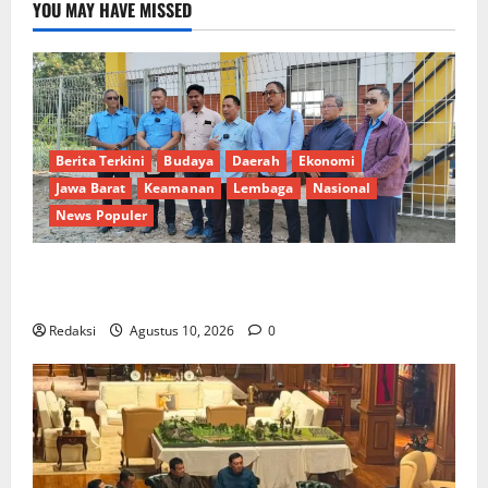
YOU MAY HAVE MISSED
Berita Terkini
Budaya
Daerah
Ekonomi
Jawa Barat
Keamanan
Lembaga
Nasional
News Populer
Antisipasi Krisis Air Bersih, Bupati Indramayu
Bersama Dirut Perumdam Cek Kondisi Lapangan
Redaksi
Agustus 10, 2026
0