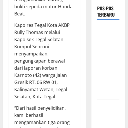
bukti sepeda motor Honda
POS-POS
Beat.
TERBARU
Kapolres Tegal Kota AKBP
Antisipasi
Rully Thomas melalui
Krisis Air
Kapolsek Tegal Selatan
Bersih,
Kompol Sehroni
Bupati
menyampaikan,
Indramayu
pengungkapan berawal
Bersama
dari laporan korban,
Dirut
Karnoto (42) warga Jalan
Perumdam
Gresik RT. 06 RW 01,
Cek Kondisi
Kalinyamat Wetan, Tegal
Lapangan
Selatan, Kota Tegal.
Terima
“Dari hasil penyelidikan,
Dirut
kami berhasil
Pertamina
mengamankan tiga orang
di