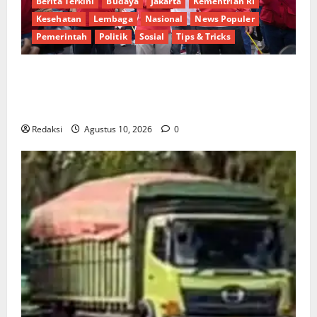
Berita Terkini
Budaya
Jakarta
Kementrian RI
Kesehatan
Lembaga
Nasional
News Populer
Pemerintah
Politik
Sosial
Tips & Tricks
Perkuat Kebersamaan, Kementrans dan Kemendes-
PDT Padukan Semangat Kemerdekaan untuk
Indonesia Maju
Redaksi
Agustus 10, 2026
0