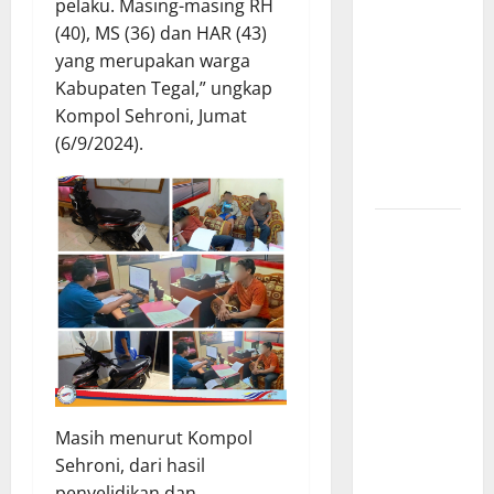
pelaku. Masing-masing RH
Hambalang,
(40), MS (36) dan HAR (43)
Presiden
yang merupakan warga
Prabowo
Kabupaten Tegal,” ungkap
Bahas
Kompol Sehroni, Jumat
Kemajuan
(6/9/2024).
B50 dan
Bioetanol
Perkuat
Kebersamaan,
Kementrans
dan
Kemendes-
PDT
Padukan
Semangat
Masih menurut Kompol
Kemerdekaan
Sehroni, dari hasil
untuk
penyelidikan dan