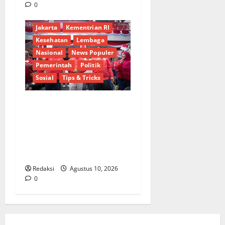
0
Berita Terkini
Budaya
Jakarta
Kementrian RI
Kesehatan
Lembaga
Nasional
News Populer
Pemerintah
Politik
Sosial
Tips & Tricks
Perkuat Kebersamaan,
Kementrans dan Kemendes-
PDT Padukan Semangat
Kemerdekaan untuk
Indonesia Maju
Redaksi
Agustus 10, 2026
0