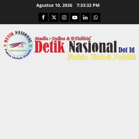
Skip
Agustus 10, 2026
7:33:33 PM
to
Facebook
Twitter
Instagram
Youtube
Linkedin
Whatsapp
content