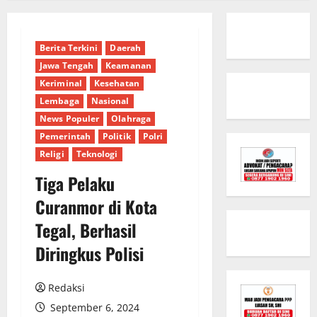
Berita Terkini
Daerah
Jawa Tengah
Keamanan
Keriminal
Kesehatan
Lembaga
Nasional
News Populer
Olahraga
Pemerintah
Politik
Polri
Religi
Teknologi
Tiga Pelaku
Curanmor di Kota
Tegal, Berhasil
Diringkus Polisi
Redaksi
September 6, 2024