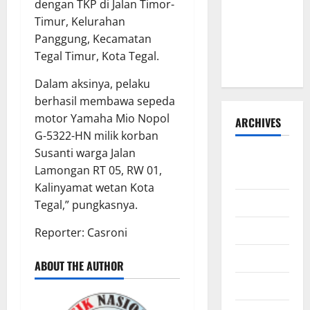
dengan TKP di Jalan Timor-
Pelayanan
Timur, Kelurahan
Masyarakat
Panggung, Kecamatan
Berjalan
Tegal Timur, Kota Tegal.
Optimal
Dalam aksinya, pelaku
berhasil membawa sepeda
motor Yamaha Mio Nopol
ARCHIVES
G-5322-HN milik korban
Susanti warga Jalan
Agustus
Lamongan RT 05, RW 01,
2026
Kalinyamat wetan Kota
Juli 2026
Tegal,” pungkasnya.
Juni 2026
Reporter: Casroni
Mei 2026
ABOUT THE AUTHOR
April 2026