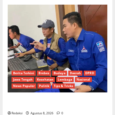
Berita Terkini
Brebes
Budaya
Daerah
DPRD
Jawa Tengah
Kesehatan
Lembaga
Nasional
News Populer
Politik
Tips & Tricks
Dinamika Politik Internal Demokrat Brebes: Dua
Figur Siap Berebut Kursi Ketua di Muscab
Redaksi
Agustus 8, 2026
0