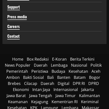
Support
Press media
Careers
Contact
Home
Box Redaksi
E-Koran
Berita Terkini
News Populer
Daerah
Lembaga
Nasional
Politik
Pemerintah
Peristiwa
Budaya
Kesehatan
Aceh
Ambon
Bakti Sosial
Bali
Banten
Batam
Bogor
Brebes
Cilacap
Daerah
Digital
DPR RI
DPRD
Ekonomi
Intan Jaya
Internasional
Jakarta
Jawa Barat
Jawa Tengah
Jawa Timur
Kalimantan
Keamanan
Kejagung
Kementrian RI
Keriminal
Kesehatan
KPK
Lampung
Lembaga
Makassar