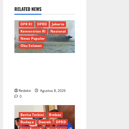
RELATED NEWS
Berita Terkini
Daerah
DPR RI
DPRD
Jakarta
Kementrian RI
Nasional
News Populer
Oku Selatan
Kebocoran Knalpot Diduga
Picu Kebakaran Kapal Pukat
Teri KM Merpati Indah 7 di
Perairan Belawan
Redaksi
Agustus 8, 2026
0
Berita Terkini
Brebes
Budaya
Daerah
DPRD