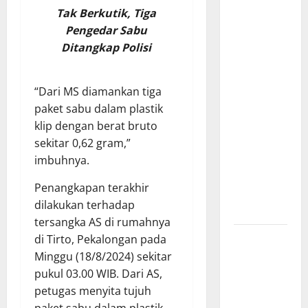
Penuhi
Tak Berkutik, Tiga
Kebutuhan
Pengedar Sabu
Pokok,
Ditangkap Polisi
Warga Gang
Paradis RW
02 Sambut
“Dari MS diamankan tiga
Antusias
paket sabu dalam plastik
Dropship
klip dengan berat bruto
Air Bersih
sekitar 0,62 gram,”
Bersama
imbuhnya.
Dedi
Penangkapan terakhir
Risyanto
dilakukan terhadap
S.H.
tersangka AS di rumahnya
Respons
di Tirto, Pekalongan pada
Cepat
Minggu (18/8/2024) sekitar
Keluhan
pukul 03.00 WIB. Dari AS,
Warga, H.
petugas menyita tujuh
Hadi
paket sabu dalam plastik