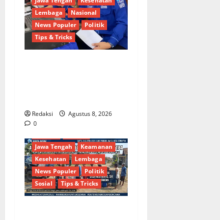
Jawa Tengah
Kesehatan
Lembaga
Nasional
News Populer
Politik
Tips & Tricks
Dinamika Politik Internal
Demokrat Brebes: Dua Figur
Siap Berebut Kursi Ketua di
Muscab
Redaksi
Agustus 8, 2026
Berita Terkini
Brebes
0
Budaya
Daerah
Jawa Tengah
Keamanan
Kesehatan
Lembaga
News Populer
Politik
Sosial
Tips & Tricks
Bantu Penuhi Kebutuhan