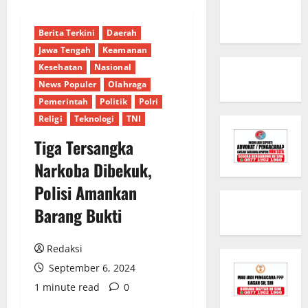
Berita Terkini
Daerah
Jawa Tengah
Keamanan
Kesehatan
Nasional
News Populer
Olahraga
Pemerintah
Politik
Polri
Religi
Teknologi
TNI
Tiga Tersangka
Narkoba Dibekuk,
Polisi Amankan
Barang Bukti
Redaksi
September 6, 2024
1 minute read
0