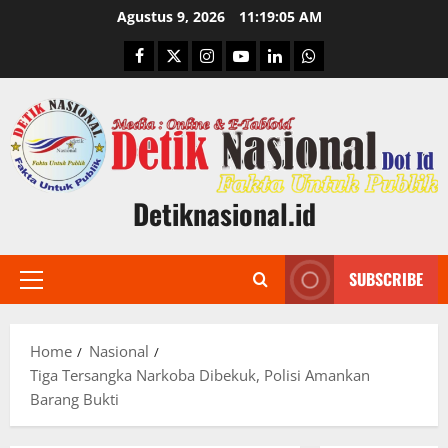
Skip
Agustus 9, 2026
11:19:06 AM
to
Facebook
Twitter
Instagram
Youtube
Linkedin
Whatsapp
content
Detiknasional.id
SUBSCRIBE
Primary
Menu
Home
Nasional
Tiga Tersangka Narkoba Dibekuk, Polisi Amankan
Barang Bukti