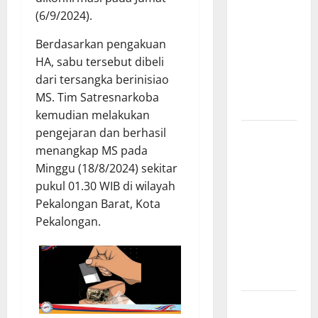
(6/9/2024).
Kapal Pukat
Teri KM
Berdasarkan pengakuan
Merpati
HA, sabu tersebut dibeli
Indah 7 di
dari tersangka berinisiao
Perairan
MS. Tim Satresnarkoba
Belawan
kemudian melakukan
pengejaran dan berhasil
Dinamika
menangkap MS pada
Politik
Minggu (18/8/2024) sekitar
Internal
pukul 01.30 WIB di wilayah
Demokrat
Pekalongan Barat, Kota
Brebes: Dua
Pekalongan.
Figur Siap
Berebut
Kursi Ketua
di Muscab
Bantu