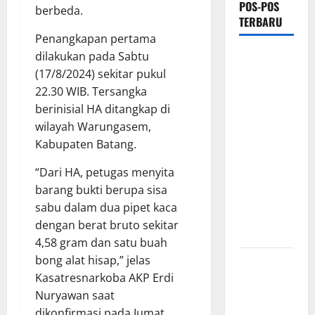
POS-POS
berbeda.
TERBARU
Penangkapan pertama
dilakukan pada Sabtu
PEMKAB
(17/8/2024) sekitar pukul
OKU
22.30 WIB. Tersangka
SELATAN
berinisial HA ditangkap di
PERKUAT
wilayah Warungasem,
SINERGI
Kabupaten Batang.
BEDAH
RUMAH
“Dari HA, petugas menyita
DAN
barang bukti berupa sisa
OPTIMALISASI
sabu dalam dua pipet kaca
POSYANDU
dengan berat bruto sekitar
6 SPM
4,58 gram dan satu buah
bong alat hisap,” jelas
Kebocoran
Kasatresnarkoba AKP Erdi
Knalpot
Nuryawan saat
Diduga Picu
dikonfirmasi pada Jumat
Kebakaran