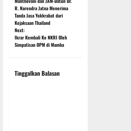
o
Manthovani dan JAM-Datun Dr.
R. Narendra Jatna Menerima
s
Tanda Jasa Yokkrabat dari
t
Kejaksaan Thailand
Next:
n
Ikrar Kembali Ke NKRI Oleh
Simpatisan OPM di Mamba
a
v
i
Tinggalkan Balasan
g
a
t
i