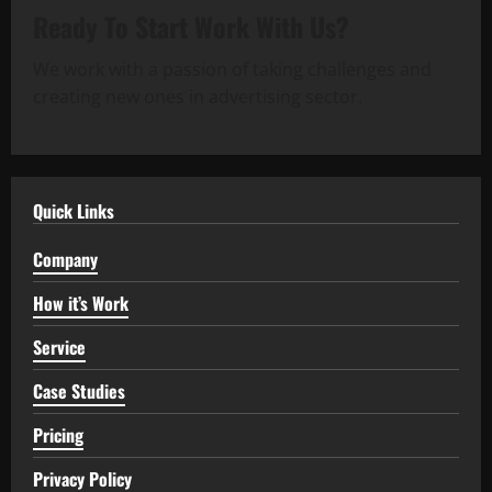
Ready To Start
Work With Us?
We work with a passion of taking challenges and
creating new ones in advertising sector.
Quick Links
Company
How it’s Work
Service
Case Studies
Pricing
Privacy Policy