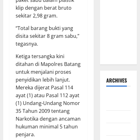
Susanto
klip dengan berat bruto
dan Dedi
sekitar 2,98 gram.
Risyanto
“Total barang bukti yang
Gelar Bakti
disita sekitar 8 gram sabu,”
Sosial Air
tegasnya.
Bersih di
Kersana
Ketiga tersangka kini
ditahan di Mapolres Batang
untuk menjalani proses
penyidikan lebih lanjut.
ARCHIVES
Mereka dijerat Pasal 114
ayat (1) atau Pasal 112 ayat
Agustus
(1) Undang-Undang Nomor
2026
35 Tahun 2009 tentang
Juli 2026
Narkotika dengan ancaman
hukuman minimal 5 tahun
Juni 2026
penjara.