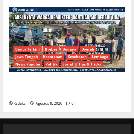
Berita Terkini
Brebes
Budaya
Daerah
Jawa Tengah
Keamanan
Kesehatan
Lembaga
News Populer
Politik
Sosial
Tips & Tricks
Bantu Penuhi Kebutuhan Pokok, Warga Gang Paradis
RW 02 Sambut Antusias Dropship Air Bersih
Bersama Dedi Risyanto S.H.
Redaksi
Agustus 8, 2026
0