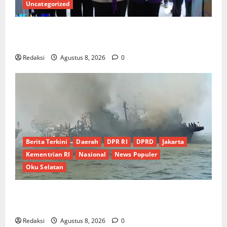
Uncategorized
PEMKAB OKU SELATAN PERKUAT SINERGI BEDAH
RUMAH DAN OPTIMALISASI POSYANDU 6 SPM
Redaksi
Agustus 8, 2026
0
Berita Terkini
Daerah
DPR RI
DPRD
Jakarta
Kementrian RI
Nasional
News Populer
Oku Selatan
Kebocoran Knalpot Diduga Picu Kebakaran Kapal
Pukat Teri KM Merpati Indah 7 di Perairan Belawan
Redaksi
Agustus 8, 2026
0