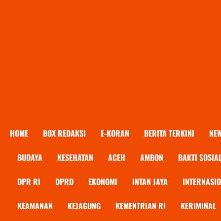
HOME
BOX REDAKSI
E-KORAN
BERITA TERKINI
NE
BUDAYA
KESEHATAN
ACEH
AMBON
BAKTI SOSIA
DPR RI
DPRD
EKONOMI
INTAN JAYA
INTERNASI
KEAMANAN
KEJAGUNG
KEMENTRIAN RI
KERIMINAL