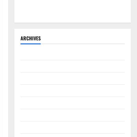
Lewat Bakti Sosial & Gerakan Langit Biru Indonesia
Asri Untuk Masyarakat
ARCHIVES
Agustus 2026
Juli 2026
Juni 2026
Mei 2026
April 2026
Maret 2026
Februari 2026