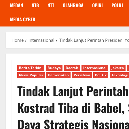
MEDAN
NTB
NTT
OLAHRAGA
OPINI
POLRI
MEDIA CYBER
Home
Internasional
Tindak Lanjut Perintah Presiden: Y
Berita Terkini
Budaya
Daerah
Internasional
Jakarta
News Populer
Pemerintah
Peristiwa
Politik
Teknologi
Tindak Lanjut Perintah
Kostrad Tiba di Babel
Daya Strategis Nasiona