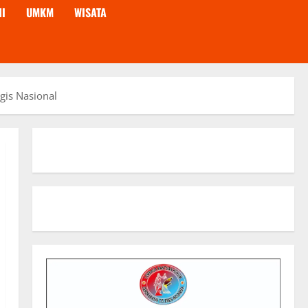
NI
UMKM
WISATA
gis Nasional