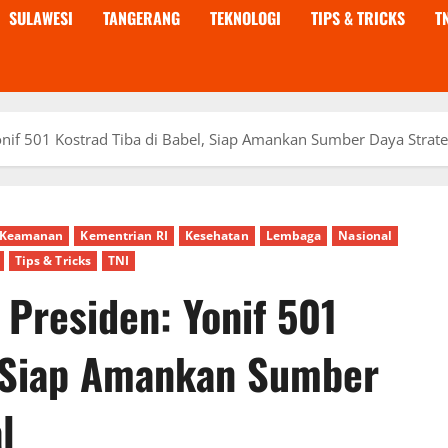
SULAWESI
TANGERANG
TEKNOLOGI
TIPS & TRICKS
T
onif 501 Kostrad Tiba di Babel, Siap Amankan Sumber Daya Strate
Keamanan
Kementrian RI
Kesehatan
Lembaga
Nasional
Tips & Tricks
TNI
 Presiden: Yonif 501
, Siap Amankan Sumber
l