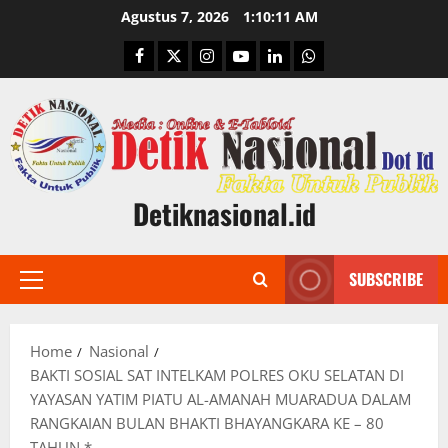
Skip
Agustus 7, 2026
1:10:12 AM
to
Facebook
Twitter
Instagram
Youtube
Linkedin
Whatsapp
content
Detiknasional.id
SUBSCRIBE
Primary
Menu
Home
Nasional
BAKTI SOSIAL SAT INTELKAM POLRES OKU SELATAN DI
YAYASAN YATIM PIATU AL-AMANAH MUARADUA DALAM
RANGKAIAN BULAN BHAKTI BHAYANGKARA KE – 80
TAHUN.*