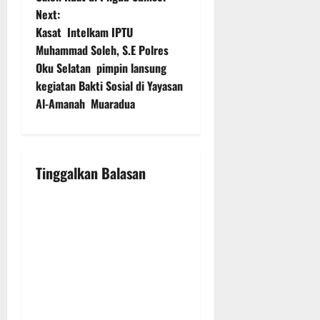
Next:
s
Kasat Intelkam IPTU
t
Muhammad Soleh, S.E Polres
Oku Selatan pimpin lansung
n
kegiatan Bakti Sosial di Yayasan
Al-Amanah Muaradua
a
v
i
Tinggalkan Balasan
g
a
t
i