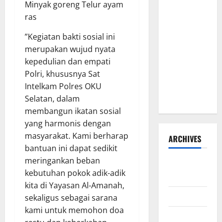
Minyak goreng Telur ayam
dan TNI:
ras
Jembatan
Beton
​”Kegiatan bakti sosial ini
Garuda
merupakan wujud nyata
Resmi
kepedulian dan empati
Beroperasi
Polri, khususnya Sat
di Desa
Intelkam Polres OKU
Baban Rejo
Selatan, dalam
membangun ikatan sosial
yang harmonis dengan
masyarakat. Kami berharap
ARCHIVES
bantuan ini dapat sedikit
meringankan beban
Agustus
kebutuhan pokok adik-adik
2026
kita di Yayasan Al-Amanah,
Juli 2026
sekaligus sebagai sarana
kami untuk memohon doa
Juni 2026