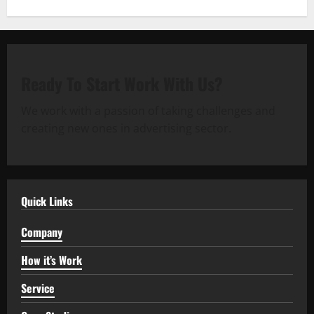
Ready To Start
Work With Us?
We work with a passion of taking challenges and
creating new ones in advertising sector.
Quick Links
Company
How it’s Work
Service