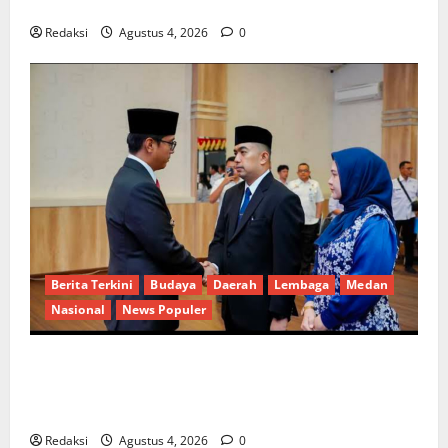
Buka Penerimaan Mahasiswa Baru dan Beasiswa KIP
Redaksi
Agustus 4, 2026
0
Berita Terkini
Budaya
Daerah
Lembaga
Medan
Nasional
News Populer
Penunjukan Plh Sekda Kota Medan Disorot, Adi
Warman Lubis Pertanyakan Komitmen terhadap
Sistem Merit
Redaksi
Agustus 4, 2026
0