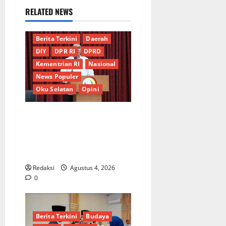
RELATED NEWS
Berita Terkini
Daerah
DIY
DPR RI
DPRD
Kementrian RI
Nasional
News Populer
Oku Selatan
Opini
*Wamendagri Wiyagus
Dorong Percepatan Desa
dan Kelurahan Siaga TBC di
Provinsi Riau*
Redaksi
Agustus 4, 2026
0
Berita Terkini
Budaya