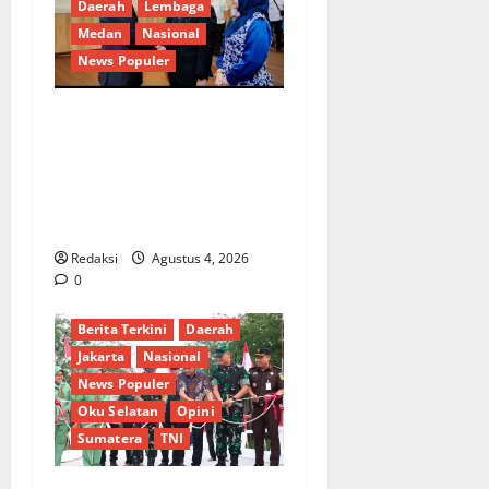
Daerah
Lembaga
Medan
Nasional
News Populer
Penunjukan Plh Sekda Kota
Medan Disorot, Adi Warman
Lubis Pertanyakan
Komitmen terhadap Sistem
Merit
Redaksi
Agustus 4, 2026
0
Berita Terkini
Daerah
Jakarta
Nasional
News Populer
Oku Selatan
Opini
Sumatera
TNI