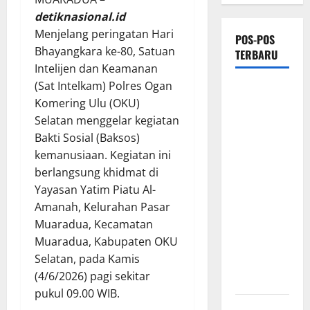
detiknasional.id
Menjelang peringatan Hari
POS-POS
Bhayangkara ke-80, Satuan
TERBARU
Intelijen dan Keamanan
(Sat Intelkam) Polres Ogan
Ketua
Komering Ulu (OKU)
Gaspool
Selatan menggelar kegiatan
Lampung
Bakti Sosial (Baksos)
Apresiasi
kemanusiaan. Kegiatan ini
Polda
berlangsung khidmat di
Lampung,
Yayasan Yatim Piatu Al-
Aplikasi
Amanah, Kelurahan Pasar
SIGER
Muaradua, Kecamatan
Presisi
Muaradua, Kabupaten OKU
sangat
Selatan, pada Kamis
membantu
(4/6/2026) pagi sekitar
Masyarakat
pukul 09.00 WIB.
*Wamendagri