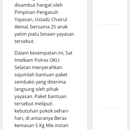
Baru dan
disambut hangat oleh
Beasiswa
Pimpinan Pengasuh
KIP
Yayasan, Ustadz Chairul
Akmal, bersama 25 anak
Penunjukan
yatim piatu binaan yayasan
Plh Sekda
tersebut.
Kota Medan
Disorot, Adi
​Dalam kesempatan ini, Sat
Warman
Intelkam Polres OKU
Lubis
Selatan menyerahkan
Pertanyakan
sejumlah bantuan paket
Komitmen
sembako yang diterima
terhadap
langsung oleh pihak
Sistem
yayasan. Paket bantuan
Merit
tersebut meliputi
kebutuhan pokok sehari-
Sinergi
hari, di antaranya Beras
Pemkab
kemasan 5 Kg Mie instan
OKU Timur