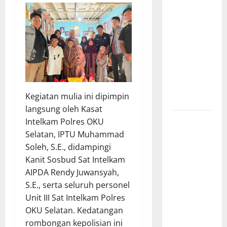
Wiyagus
Dorong
Percepatan
Desa dan
Kelurahan
Siaga TBC
di Provinsi
​Kegiatan mulia ini dipimpin
Riau*
langsung oleh Kasat
Kuota
Intelkam Polres OKU
Terbatas!
Selatan, IPTU Muhammad
STAI
Soleh, S.E., didampingi
Aminullah
Kanit Sosbud Sat Intelkam
Pesisir
AIPDA Rendy Juwansyah,
Barat
S.E., serta seluruh personel
Resmi Buka
Unit III Sat Intelkam Polres
Penerimaan
OKU Selatan. Kedatangan
Mahasiswa
rombongan kepolisian ini