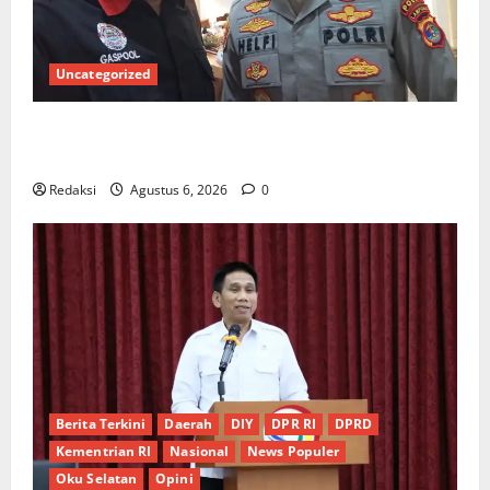
Uncategorized
Ketua Gaspool Lampung Apresiasi Polda Lampung,
Aplikasi SIGER Presisi sangat membantu Masyarakat
Redaksi
Agustus 6, 2026
0
Berita Terkini
Daerah
DIY
DPR RI
DPRD
Kementrian RI
Nasional
News Populer
Oku Selatan
Opini