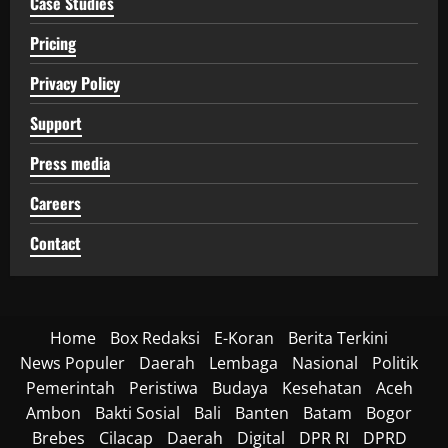
Case Studies
Pricing
Privacy Policy
Support
Press media
Careers
Contact
Home
Box Redaksi
E-Koran
Berita Terkini
News Populer
Daerah
Lembaga
Nasional
Politik
Pemerintah
Peristiwa
Budaya
Kesehatan
Aceh
Ambon
Bakti Sosial
Bali
Banten
Batam
Bogor
Brebes
Cilacap
Daerah
Digital
DPR RI
DPRD