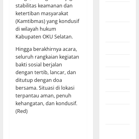
stabilitas keamanan dan
September
ketertiban masyarakat
2025
(Kamtibmas) yang kondusif
Agustus
di wilayah hukum
2025
Kabupaten OKU Selatan.
Juli 2025
​Hingga berakhirnya acara,
seluruh rangkaian kegiatan
Juni 2025
bakti sosial berjalan
dengan tertib, lancar, dan
Mei 2025
ditutup dengan doa
April 2025
bersama. Situasi di lokasi
terpantau aman, penuh
Maret 2025
kehangatan, dan kondusif.
Februari
(Red)
2025
Januari
2025