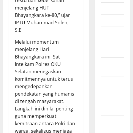
restu dan keberkahan
menjelang HUT
Mei 2026
Bhayangkara ke-80,” ujar
April 2026
IPTU Muhammad Soleh,
S.E.
Maret 2026
​Melalui momentum
Februari
menjelang Hari
2026
Bhayangkara ini, Sat
Januari
Intelkam Polres OKU
2026
Selatan menegaskan
komitmennya untuk terus
Desember
mengedepankan
2025
pendekatan yang humanis
di tengah masyarakat.
November
Langkah ini dinilai penting
2025
guna memperkuat
Oktober
kemitraan antara Polri dan
2025
warga, sekaligus menjaga