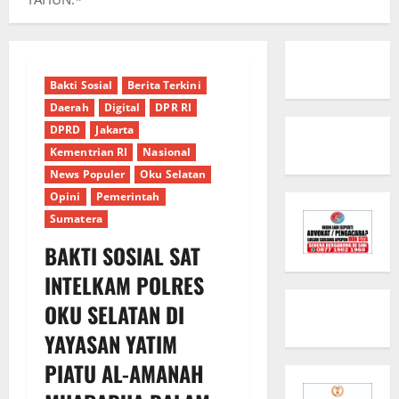
Bakti Sosial
Berita Terkini
Daerah
Digital
DPR RI
DPRD
Jakarta
Kementrian RI
Nasional
News Populer
Oku Selatan
Opini
Pemerintah
Sumatera
BAKTI SOSIAL SAT
INTELKAM POLRES
OKU SELATAN DI
YAYASAN YATIM
PIATU AL-AMANAH