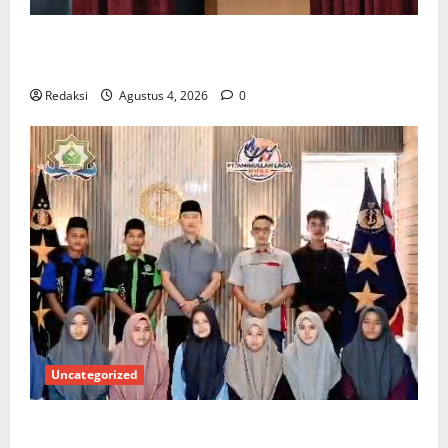
*Wamendagri Wiyagus Dorong Percepatan Desa dan
Kelurahan Siaga TBC di Provinsi Riau*
Redaksi
Agustus 4, 2026
0
Uncategorized
Kuota Terbatas! STAI Aminullah Pesisir Barat Resmi