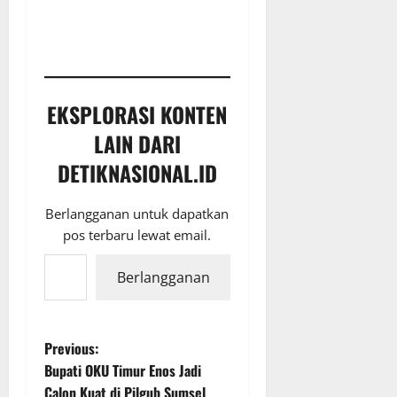
EKSPLORASI KONTEN
LAIN DARI
DETIKNASIONAL.ID
Berlangganan untuk dapatkan
pos terbaru lewat email.
Ketikkan email Anda...
Berlangganan
P
Previous:
Bupati OKU Timur Enos Jadi
o
Calon Kuat di Pilgub Sumsel