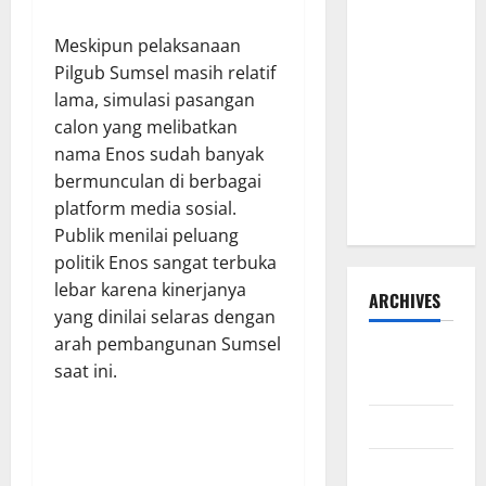
Pesisir
​Meskipun pelaksanaan
Barat
Pilgub Sumsel masih relatif
Resmi Buka
lama, simulasi pasangan
Penerimaan
calon yang melibatkan
Mahasiswa
nama Enos sudah banyak
Baru dan
bermunculan di berbagai
Beasiswa
platform media sosial.
KIP
Publik menilai peluang
politik Enos sangat terbuka
lebar karena kinerjanya
ARCHIVES
yang dinilai selaras dengan
arah pembangunan Sumsel
Agustus
saat ini.
2026
Juli 2026
Juni 2026