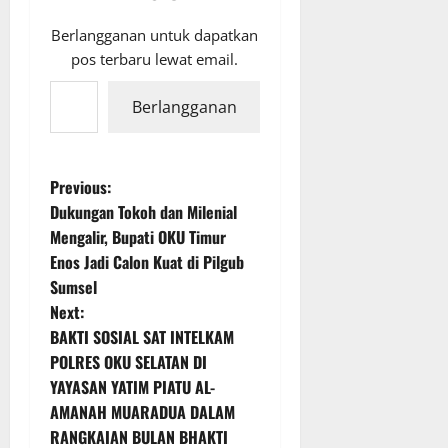
Berlangganan untuk dapatkan
pos terbaru lewat email.
Ketikkan email Anda...
Berlangganan
P
Previous:
Dukungan Tokoh dan Milenial
o
Mengalir, Bupati OKU Timur
Enos Jadi Calon Kuat di Pilgub
s
Sumsel
t
Next:
BAKTI SOSIAL SAT INTELKAM
n
POLRES OKU SELATAN DI
YAYASAN YATIM PIATU AL-
a
AMANAH MUARADUA DALAM
v
RANGKAIAN BULAN BHAKTI