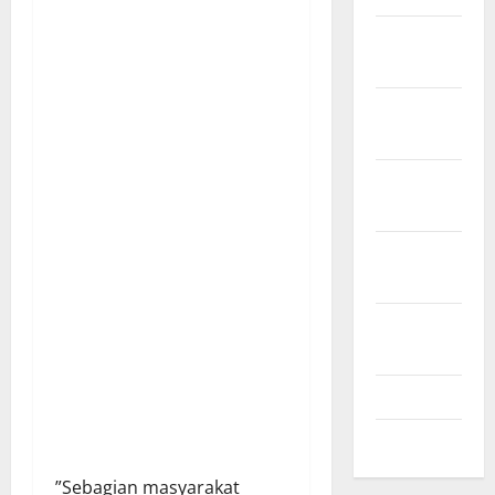
Desember
2024
November
2024
Oktober
2024
September
2024
Agustus
2024
Juli 2024
Mei 2024
​”Sebagian masyarakat