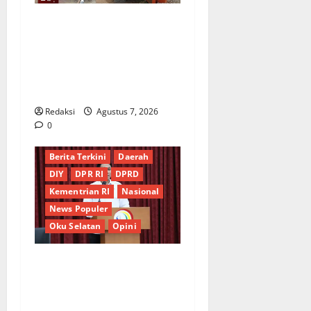
Proyek Irigasi Misterius
Tanpa Papan Nama di
Jombang: Mutu Material
Dipertanyakan, Negara
Rugi?
Redaksi
Agustus 7, 2026
0
Berita Terkini
Daerah
DIY
DPR RI
DPRD
Kementrian RI
Nasional
News Populer
Oku Selatan
Opini
*Wamendagri Wiyagus
Dorong Percepatan Desa
dan Kelurahan Siaga TBC di