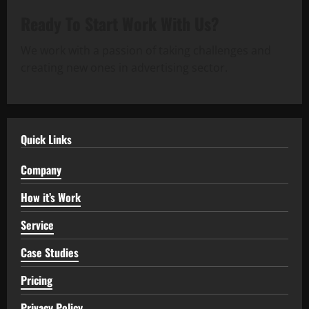
Ready To Start
Work With Us?
We work with a passion of taking challenges and
creating new ones in advertising sector.
Quick Links
Company
How it’s Work
Service
Case Studies
Pricing
Privacy Policy