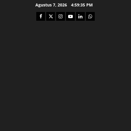
Skip
Agustus 7, 2026
4:59:36 PM
to
Facebook
Twitter
Instagram
Youtube
Linkedin
Whatsapp
content