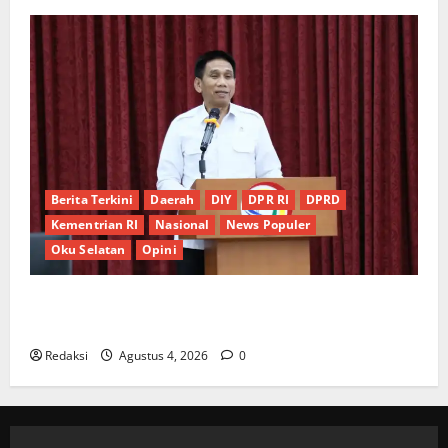
Berita Terkini
Daerah
DIY
DPR RI
DPRD
Kementrian RI
Nasional
News Populer
Oku Selatan
Opini
*Wamendagri Wiyagus Dorong Percepatan Desa dan
Kelurahan Siaga TBC di Provinsi Riau*
Redaksi
Agustus 4, 2026
0