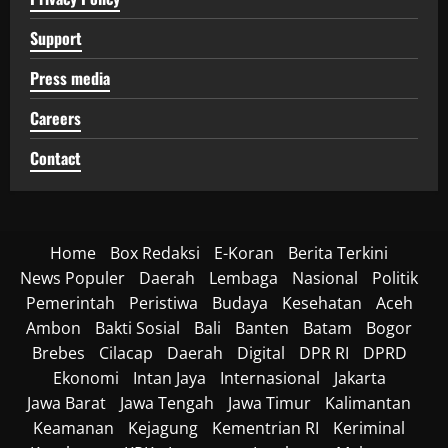
Support
Press media
Careers
Contact
Home
Box Redaksi
E-Koran
Berita Terkini
News Populer
Daerah
Lembaga
Nasional
Politik
Pemerintah
Peristiwa
Budaya
Kesehatan
Aceh
Ambon
Bakti Sosial
Bali
Banten
Batam
Bogor
Brebes
Cilacap
Daerah
Digital
DPR RI
DPRD
Ekonomi
Intan Jaya
Internasional
Jakarta
Jawa Barat
Jawa Tengah
Jawa Timur
Kalimantan
Keamanan
Kejagung
Kementrian RI
Keriminal