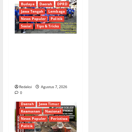
Budaya
Daerah
DPRD
Jawa Tengah
Lembaga
News Populer
Politik
Sosial
Tips & Tricks
Hj. Opy Ropiah Ajak Kader
dan Simpatisan Mengabdi
Lewat Bakti Sosial &
Gerakan Langit Biru
Indonesia Asri Untuk
Masyarakat
Redaksi
Agustus 7, 2026
0
Berita Terkini
Budaya
Daerah
Jawa Timur
Keamanan
Nasional
News Populer
Peristiwa
Politik