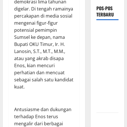
demokrasi lima tahunan
POS-POS
digelar. Di tengah ramainya
TERBARU
percakapan di media sosial
mengenai figur-figur
Hj. Opy
potensial pemimpin
Ropiah Ajak
Sumsel ke depan, nama
Kader dan
Bupati OKU Timur, Ir. H.
Simpatisan
Lanosin, S.T., M.T., M.M.,
Mengabdi
atau yang akrab disapa
Lewat Bakti
Enos, kian mencuri
Sosial &
perhatian dan mencuat
Gerakan
sebagai salah satu kandidat
Langit Biru
kuat.
Indonesia
Asri Untuk
Masyarakat
​Antusiasme dan dukungan
terhadap Enos terus
Proyek
mengalir dari berbagai
Irigasi