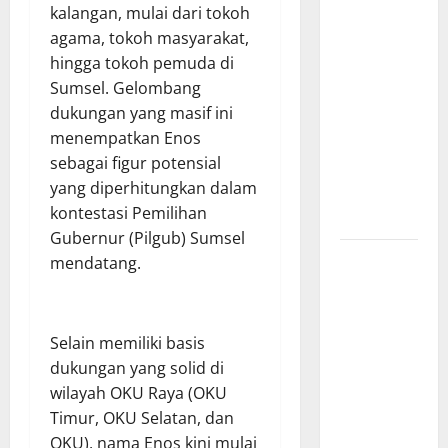
kalangan, mulai dari tokoh
Misterius
agama, tokoh masyarakat,
Tanpa Papan
hingga tokoh pemuda di
Nama di
Sumsel. Gelombang
Jombang:
dukungan yang masif ini
Mutu
menempatkan Enos
Material
sebagai figur potensial
Dipertanyakan,
yang diperhitungkan dalam
Negara
kontestasi Pemilihan
Rugi?
Gubernur (Pilgub) Sumsel
Ketua
mendatang.
Gaspool
Lampung
Apresiasi
​Selain memiliki basis
Polda
dukungan yang solid di
Lampung,
wilayah OKU Raya (OKU
Aplikasi
Timur, OKU Selatan, dan
SIGER
OKU), nama Enos kini mulai