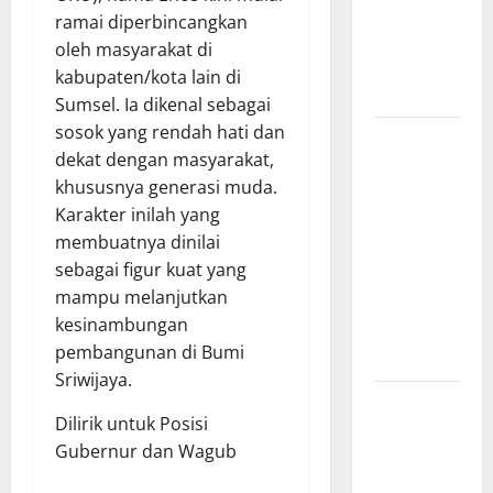
Presisi
ramai diperbincangkan
sangat
oleh masyarakat di
membantu
kabupaten/kota lain di
Masyarakat
Sumsel. Ia dikenal sebagai
sosok yang rendah hati dan
*Wamendagri
dekat dengan masyarakat,
Wiyagus
khususnya generasi muda.
Dorong
Karakter inilah yang
Percepatan
membuatnya dinilai
Desa dan
sebagai figur kuat yang
Kelurahan
mampu melanjutkan
Siaga TBC
kesinambungan
di Provinsi
pembangunan di Bumi
Riau*
Sriwijaya.
Kuota
​Dilirik untuk Posisi
Terbatas!
Gubernur dan Wagub
STAI
Aminullah