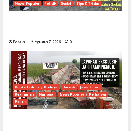
News Populer
Politik
Sosial
Tips & Tricks
Hj. Opy Ropiah Ajak Kader dan Simpatisan Mengabdi
Lewat Bakti Sosial & Gerakan Langit Biru Indonesia
Asri Untuk Masyarakat
Redaksi
Agustus 7, 2026
0
Berita Terkini
Budaya
Daerah
Jawa Timur
Keamanan
Nasional
News Populer
Peristiwa
Politik
Proyek Irigasi Misterius Tanpa Papan Nama di
Jombang: Mutu Material Dipertanyakan, Negara