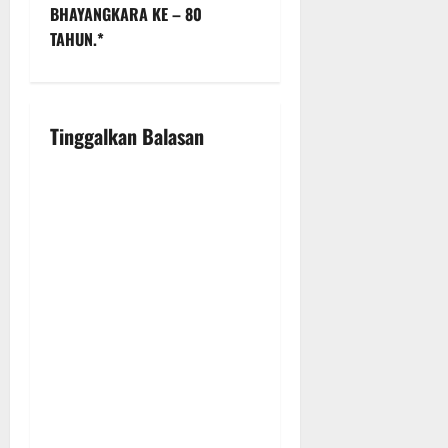
BHAYANGKARA KE – 80
i
TAHUN.*
g
a
Tinggalkan Balasan
t
i
o
n