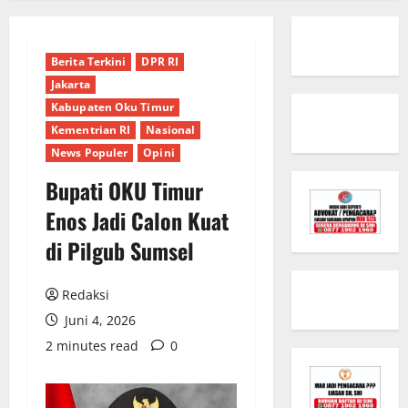
Berita Terkini
DPR RI
Jakarta
Kabupaten Oku Timur
Kementrian RI
Nasional
News Populer
Opini
Bupati OKU Timur
Enos Jadi Calon Kuat
di Pilgub Sumsel
Redaksi
Juni 4, 2026
2 minutes read
0