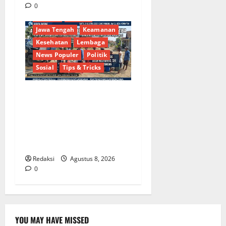
Berita Terkini
Brebes
0
Budaya
Daerah
Jawa Tengah
Keamanan
Kesehatan
Lembaga
News Populer
Politik
Sosial
Tips & Tricks
Bantu Penuhi Kebutuhan
Pokok, Warga Gang Paradis
RW 02 Sambut Antusias
Dropship Air Bersih
Bersama Dedi Risyanto S.H.
Redaksi
Agustus 8, 2026
0
YOU MAY HAVE MISSED