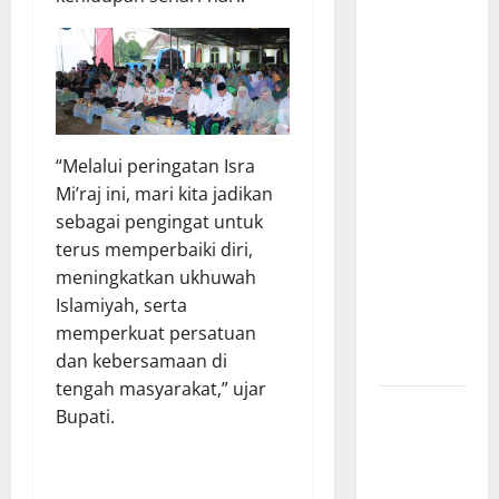
Bantu
Penuhi
Kebutuhan
Pokok,
Warga Gang
Paradis RW
“Melalui peringatan Isra
02 Sambut
Mi’raj ini, mari kita jadikan
Antusias
sebagai pengingat untuk
Dropship
terus memperbaiki diri,
Air Bersih
meningkatkan ukhuwah
Bersama
Islamiyah, serta
Dedi
memperkuat persatuan
Risyanto
dan kebersamaan di
S.H.
tengah masyarakat,” ujar
Respons
Bupati.
Cepat
Keluhan
Warga, H.