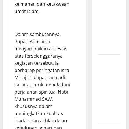
keimanan dan ketakwaan
Kebakaran
umat Islam.
Kapal Pukat
Teri KM
Merpati
Indah 7 di
Dalam sambutannya,
Perairan
Bupati Abusama
Belawan
menyampaikan apresiasi
atas terselenggaranya
Dinamika
kegiatan tersebut. Ia
Politik
berharap peringatan Isra
Internal
Mi’raj ini dapat menjadi
Demokrat
sarana untuk meneladani
Brebes: Dua
perjalanan spiritual Nabi
Figur Siap
Muhammad SAW,
Berebut
khususnya dalam
Kursi Ketua
meningkatkan kualitas
di Muscab
ibadah dan akhlak dalam
kehidupan sehari-hari.