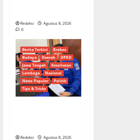
Teri KM Merpati Indah 7 di
Perairan Belawan
Redaksi
Agustus 8, 2026
0
Berita Terkini
Brebes
Budaya
Daerah
DPRD
Jawa Tengah
Kesehatan
Lembaga
Nasional
News Populer
Politik
Tips & Tricks
Dinamika Politik Internal
Demokrat Brebes: Dua Figur
Siap Berebut Kursi Ketua di
Muscab
Redaksi
Agustus 8, 2026