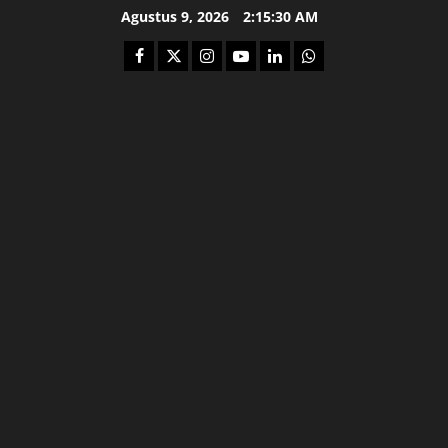
Skip
Agustus 9, 2026
2:15:31 AM
to
Facebook
Twitter
Instagram
Youtube
Linkedin
Whatsapp
content