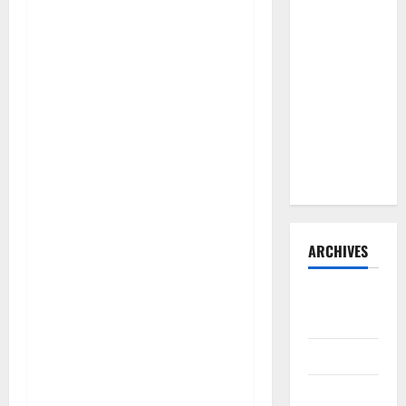
Hadi
Susanto
dan Dedi
Risyanto
Gelar Bakti
Sosial Air
Bersih di
Kersana
ARCHIVES
Agustus
2026
Juli 2026
Juni 2026