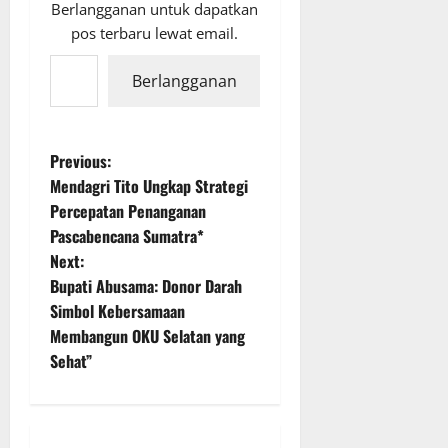
Berlangganan untuk dapatkan
pos terbaru lewat email.
Ketikkan email Anda...
Berlangganan
P
Previous:
Mendagri Tito Ungkap Strategi
o
Percepatan Penanganan
Pascabencana Sumatra*
s
Next:
t
Bupati Abusama: Donor Darah
Simbol Kebersamaan
n
Membangun OKU Selatan yang
Sehat”
a
v