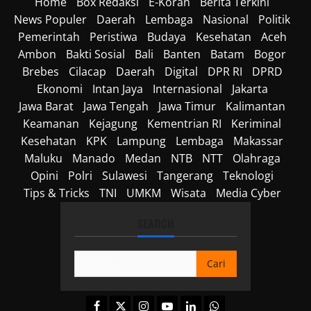
Home
Box Redaksi
E-Koran
Berita Terkini
News Populer
Daerah
Lembaga
Nasional
Politik
Pemerintah
Peristiwa
Budaya
Kesehatan
Aceh
Ambon
Bakti Sosial
Bali
Banten
Batam
Bogor
Brebes
Cilacap
Daerah
Digital
DPR RI
DPRD
Ekonomi
Intan Jaya
Internasional
Jakarta
Jawa Barat
Jawa Tengah
Jawa Timur
Kalimantan
Keamanan
Kejagung
Kementrian RI
Keriminal
Kesehatan
KPK
Lampung
Lembaga
Makassar
Maluku
Manado
Medan
NTB
NTT
Olahraga
Opini
Polri
Sulawesi
Tangerang
Teknologi
Tips & Tricks
TNI
UMKM
Wisata
Media Cyber
SEARCH
Cari
untuk:
Facebook
Twitter
Instagram
Youtube
Linkedin
Whatsapp