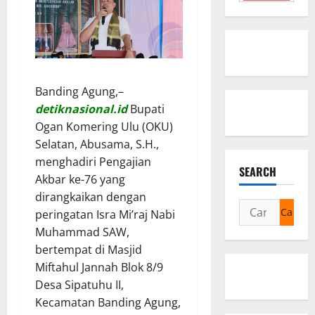
Banding Agung,–
detiknasional.id
Bupati
Ogan Komering Ulu (OKU)
Selatan, Abusama, S.H.,
menghadiri Pengajian
SEARCH
Akbar ke-76 yang
dirangkaikan dengan
Cari
peringatan Isra Mi’raj Nabi
untuk:
Muhammad SAW,
bertempat di Masjid
Miftahul Jannah Blok 8/9
Desa Sipatuhu II,
Kecamatan Banding Agung,