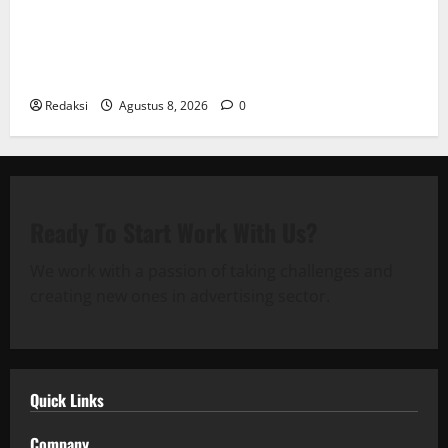
Bantu Penuhi Kebutuhan Pokok, Warga Gang Paradis
RW 02 Sambut Antusias Dropship Air Bersih
Bersama Dedi Risyanto S.H.
Redaksi
Agustus 8, 2026
0
Ready To Start
Work With Us?
We work with a passion of taking challenges and
creating new ones in advertising sector.
Quick Links
Company