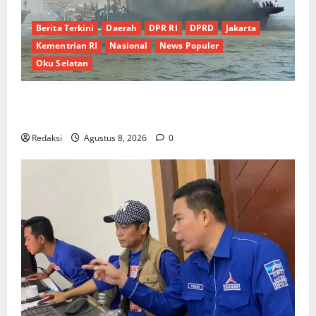
Berita Terkini
Daerah
DPR RI
DPRD
Jakarta
Kementrian RI
Nasional
News Populer
Oku Selatan
Kebocoran Knalpot Diduga Picu Kebakaran Kapal
Pukat Teri KM Merpati Indah 7 di Perairan Belawan
Redaksi
Agustus 8, 2026
0