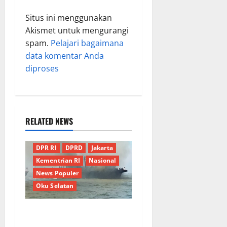
Situs ini menggunakan
Akismet untuk mengurangi
spam.
Pelajari bagaimana
data komentar Anda
diproses
RELATED NEWS
Berita Terkini
Daerah
DPR RI
DPRD
Jakarta
Kementrian RI
Nasional
News Populer
Oku Selatan
Kebocoran Knalpot Diduga
Picu Kebakaran Kapal Pukat