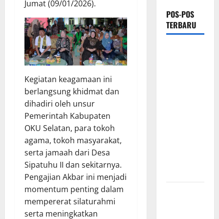
Jumat (09/01/2026).
POS-POS
TERBARU
PEMKAB
OKU
SELATAN
Kegiatan keagamaan ini
PERKUAT
berlangsung khidmat dan
SINERGI
dihadiri oleh unsur
BEDAH
Pemerintah Kabupaten
RUMAH
OKU Selatan, para tokoh
DAN
agama, tokoh masyarakat,
OPTIMALISASI
serta jamaah dari Desa
POSYANDU
Sipatuhu II dan sekitarnya.
6 SPM
Pengajian Akbar ini menjadi
momentum penting dalam
Kebocoran
mempererat silaturahmi
Knalpot
serta meningkatkan
Diduga Picu