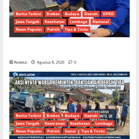
Berita Terkini
Brebes
Budaya
Daerah
DPRD
Jawa Tengah
Kesehatan
Lembaga
Nasional
News Populer
Politik
Tips & Tricks
Dinamika Politik Internal Demokrat Brebes: Dua
Figur Siap Berebut Kursi Ketua di Muscab
Redaksi
Agustus 8, 2026
0
Berita Terkini
Brebes
Budaya
Daerah
Jawa Tengah
Keamanan
Kesehatan
Lembaga
News Populer
Politik
Sosial
Tips & Tricks