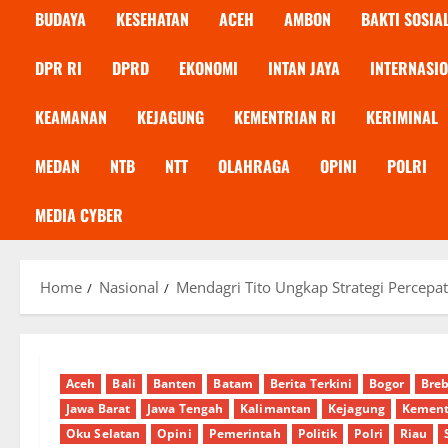
BUDAYA
KESEHATAN
ACEH
AMBON
BAKTI SOSIA
DPR RI
DPRD
EKONOMI
INTAN JAYA
INTERNASI
KEAMANAN
KEJAGUNG
KEMENTRIAN RI
KERIMINAL
MEDAN
NTB
NTT
OLAHRAGA
OPINI
POLRI
MEDIA CYBER
Home
Nasional
Mendagri Tito Ungkap Strategi Percep
Aceh
Bali
Banten
Batam
Berita Terkini
Bogor
Bre
Jawa Barat
Jawa Tengah
Kalimantan
Kejagung
Kement
Oku Selatan
Opini
Pemerintah
Politik
Polri
Riau