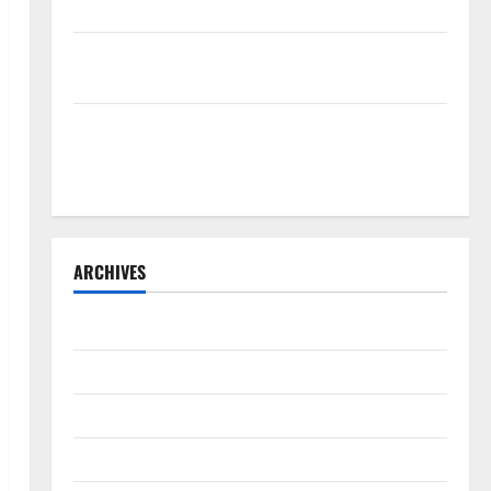
Kelurahan Siaga TBC di Provinsi Riau*
Kuota Terbatas! STAI Aminullah Pesisir Barat Resmi
Buka Penerimaan Mahasiswa Baru dan Beasiswa KIP
Penunjukan Plh Sekda Kota Medan Disorot, Adi
Warman Lubis Pertanyakan Komitmen terhadap
Sistem Merit
ARCHIVES
Agustus 2026
Juli 2026
Juni 2026
Mei 2026