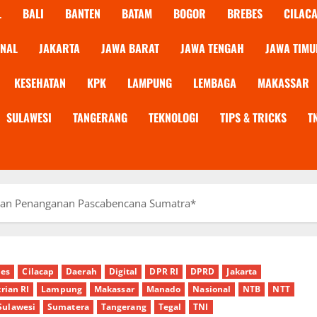
L
BALI
BANTEN
BATAM
BOGOR
BREBES
CILAC
ONAL
JAKARTA
JAWA BARAT
JAWA TENGAH
JAWA TIMU
KESEHATAN
KPK
LAMPUNG
LEMBAGA
MAKASSAR
SULAWESI
TANGERANG
TEKNOLOGI
TIPS & TRICKS
T
atan Penanganan Pascabencana Sumatra*
bes
Cilacap
Daerah
Digital
DPR RI
DPRD
Jakarta
rian RI
Lampung
Makassar
Manado
Nasional
NTB
NTT
Sulawesi
Sumatera
Tangerang
Tegal
TNI