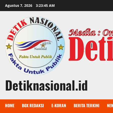
Skip
Agustus 7, 2026
3:23:46 AM
to
content
Detiknasional.id
HOME
BOX REDAKSI
E-KORAN
BERITA TERKINI
NE