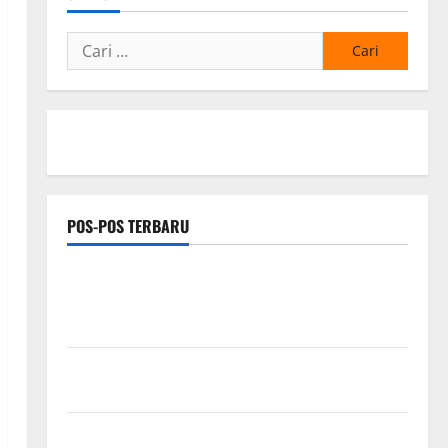
Cari
untuk:
POS-POS TERBARU
Proyek Irigasi Misterius Tanpa Papan Nama di
Jombang: Mutu Material Dipertanyakan, Negara
Rugi?
Ketua Gaspool Lampung Apresiasi Polda Lampung,
Aplikasi SIGER Presisi sangat membantu Masyarakat
*Wamendagri Wiyagus Dorong Percepatan Desa dan