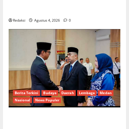
Kuota Terbatas! STAI Aminullah Pesisir Barat Resmi
Buka Penerimaan Mahasiswa Baru dan Beasiswa KIP
Redaksi
Agustus 4, 2026
0
Berita Terkini
Budaya
Daerah
Lembaga
Medan
Nasional
News Populer
Penunjukan Plh Sekda Kota Medan Disorot, Adi
Warman Lubis Pertanyakan Komitmen terhadap