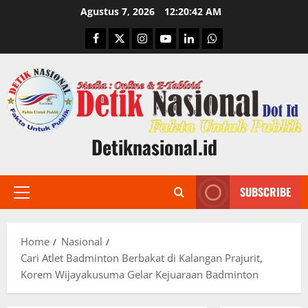
Skip
Agustus 7, 2026
12:20:43 AM
to
Facebook
Twitter
Instagram
Youtube
Linkedin
Whatsapp
content
Detiknasional.id
SUBSCRIBE
Primary
Menu
Home
Nasional
Cari Atlet Badminton Berbakat di Kalangan Prajurit,
Korem Wijayakusuma Gelar Kejuaraan Badminton