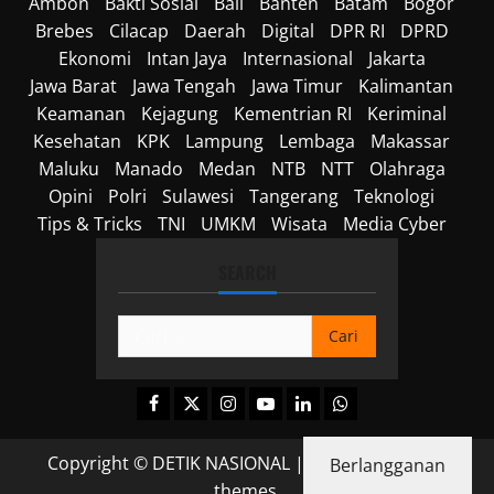
Ambon
Bakti Sosial
Bali
Banten
Batam
Bogor
Brebes
Cilacap
Daerah
Digital
DPR RI
DPRD
Ekonomi
Intan Jaya
Internasional
Jakarta
Jawa Barat
Jawa Tengah
Jawa Timur
Kalimantan
Keamanan
Kejagung
Kementrian RI
Keriminal
Kesehatan
KPK
Lampung
Lembaga
Makassar
Maluku
Manado
Medan
NTB
NTT
Olahraga
Opini
Polri
Sulawesi
Tangerang
Teknologi
Tips & Tricks
TNI
UMKM
Wisata
Media Cyber
SEARCH
Cari
untuk:
Facebook
Twitter
Instagram
Youtube
Linkedin
Whatsapp
Copyright © DETIK NASIONAL
|
MoreNews
by AF
Berlangganan
themes.